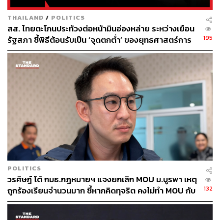
THAILAND
/
POLITICS
สส. ไทยตะโกนประท้วงต่อหน้ามินอ่องหล่าย ระหว่างเยือน
195
รัฐสภา ชี้พิธีต้อนรับเป็น ‘จุดตกต่ำ’ ของยุทธศาสตร์การ
ทูตไทย
POLITICS
วรศิษฎ์ โต้ กมธ.กฎหมายฯ แจงยกเลิก MOU ม.บูรพา เหตุ
132
ถูกร้องเรียนจำนวนมาก ชี้หากคิดทุจริต คงไม่ทำ MOU กับ
5 หน่วยงาน