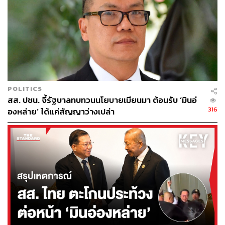
POLITICS
สส. ปชน. จี้รัฐบาลทบทวนนโยบายเมียนมา ต้อนรับ ‘มินอ่
316
องหล่าย’ ได้แค่สัญญาว่างเปล่า