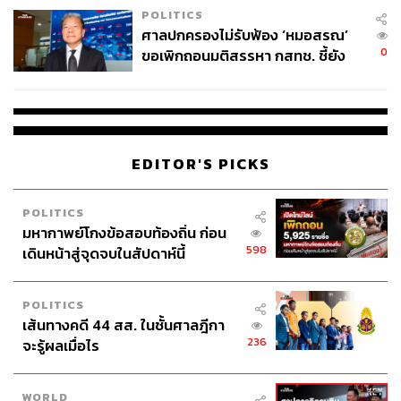
POLITICS
ศาลปกครองไม่รับฟ้อง ‘หมอสรณ’
0
ขอเพิกถอนมติสรรหา กสทช. ชี้ยัง
ไม่ใช่ผู้เดือดร้อนเสียหาย
EDITOR'S PICKS
POLITICS
มหากาพย์โกงข้อสอบท้องถิ่น ก่อน
598
เดินหน้าสู่จุดจบในสัปดาห์นี้
POLITICS
เส้นทางคดี 44 สส. ในชั้นศาลฎีกา
236
จะรู้ผลเมื่อไร
WORLD