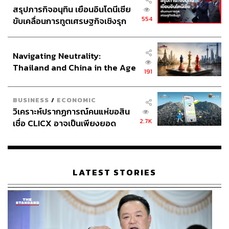
สรุปภารกิจอนุทิน เยือนอินโดนีเซีย
554
ขับเคลื่อนการทูตเศรษฐกิจเชิงรุก
ประกาศหุ้นส่วนยุทธศาสตร์ไทย –
อินโดนีเซีย
Navigating Neutrality:
Thailand and China in the Age
191
of a New Global Order
BUSINESS
/
ECONOMIC
วิเคราะห์ปรากฏการณ์คนแห่ขอสิน
2.7K
เชื่อ CLICX อาจเป็นเพียงยอด
ภูเขาน้ำแข็ง ของปัญหาหนี้ครัว
เรือนไทยที่ถูกซุกไว้
LATEST STORIES