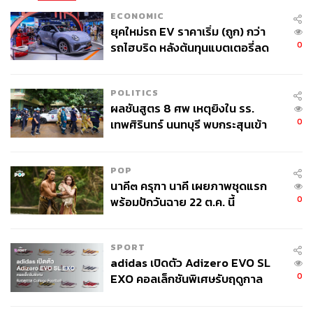
ECONOMIC
ยุคใหม่รถ EV ราคาเริ่ม (ถูก) กว่า
0
รถไฮบริด หลังต้นทุนแบตเตอรี่ลด
ลง - จีนแห่บุกตลาดเกิดใหม่
POLITICS
ผลชันสูตร 8 ศพ เหตุยิงใน รร.
0
เทพศิรินทร์ นนทบุรี พบกระสุนเข้า
จุดสำคัญ ‘ศีรษะ-หน้าอก’ ครูถูกยิง
4 นัด จากระยะไกล
POP
นาคี๓ ครุฑา นาคี เผยภาพชุดแรก
0
พร้อมปักวันฉาย 22 ต.ค. นี้
SPORT
adidas เปิดตัว Adizero EVO SL
0
EXO คอลเล็กชันพิเศษรับฤดูกาล
College Football