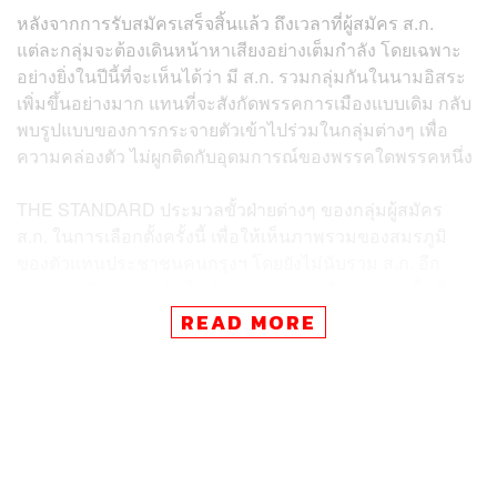
หลังจากการรับสมัครเสร็จสิ้นแล้ว ถึงเวลาที่ผู้สมัคร ส.ก.
แต่ละกลุ่มจะต้องเดินหน้าหาเสียงอย่างเต็มกำลัง โดยเฉพาะ
อย่างยิ่งในปีนี้ที่จะเห็นได้ว่า มี ส.ก. รวมกลุ่มกันในนามอิสระ
เพิ่มขึ้นอย่างมาก แทนที่จะสังกัดพรรคการเมืองแบบเดิม กลับ
พบรูปแบบของการกระจายตัวเข้าไปร่วมในกลุ่มต่างๆ เพื่อ
ความคล่องตัว ไม่ผูกติดกับอุดมการณ์ของพรรคใดพรรคหนึ่ง
THE STANDARD ประมวลขั้วฝ่ายต่างๆ ของกลุ่มผู้สมัคร
ส.ก. ในการเลือกตั้งครั้งนี้ เพื่อให้เห็นภาพรวมของสมรภูมิ
ของตัวแทนประชาชนคนกรุงฯ โดยยังไม่นับรวม ส.ก. อีก
หลายคนที่ประกาศตัวเป็นอิสระและขับเคลื่อนเฉพาะพื้นที่
ของตนเอง
READ MORE