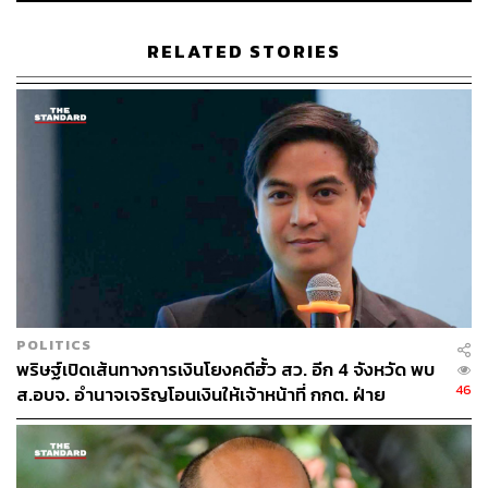
สกลธี ภัททิยกุล
เลือกตั้งผู้ว่าฯ กทม
วิโรจน์ ลักขณาอดิศร
สมาชิกสภากรุงเทพมหานคร (ส.ก.)
เลือกตั้ง ส.ก.
RELATED STORIES
พรรคประชาชน
เลือกตั้งผู้ว่าฯ กทม. 2569
272
ABOUT THE AUTHOR
POLITICS
พริษฐ์เปิดเส้นทางการเงินโยงคดีฮั้ว สว. อีก 4 จังหวัด พบ
THE STANDARD TEAM
46
ส.อบจ. อำนาจเจริญโอนเงินให้เจ้าหน้าที่ กกต. ฝ่าย
กองบรรณาธิการ THE STANDARD
สืบสวน