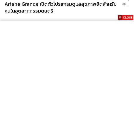
Ariana Grande เปิดตัวโปรแกรมดูแลสุขภาพจิตสำหรับ
...
คนในอุตสาหกรรมดนตรี
News
Wealth
Pop
Podcast
Video
Now
Opinion
Careers
Events
Privacy
About
Contact
Policy
FOR
ADVERTISING
MEMBERSHIP