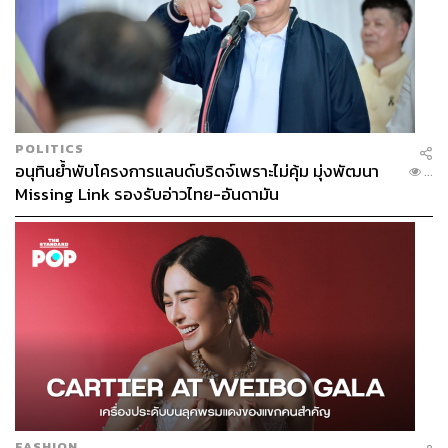
POLITICS
อนุทินย้ำพับโครงการแลนด์บริดจ์เพราะไม่คุ้ม มุ่งพัฒนา
...
Missing Link รองรับอ่าวไทย-อันดามัน
FASHION