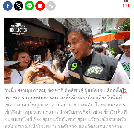
111
วันนี้ (29 พฤษภาคม) ชัชชาติ สิทธิพันธุ์ ผู้สมัครรับเลือกตั้ง
ผู้ว่
าราชการกรุงเทพมหานคร
ลงพื้นที่รณรงค์หาเสียงในพื้นที่
เขตบางกอกใหญ่ บางกอกน้อย และบางพลัด โดยมุ่งเน้นการ
เข้าถึงย่านชุมชนหนาแน่น สำหรับภารกิจในช่วงเช้าเริ่มต้นที่
ชุมชนวัดโพธิ์เรียง ชุมชนวัดอัมพวา ชุมชนวัดระฆัง ตลาดวัง
หลัง บริเวณหน้าโรงพยาบาลศิริราช และวัดอมรินทราราม