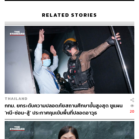
หน้างาน ซึ่งถือเป็นเรื่องที่น่าหนักใจและจะต้องเร่งรัดแก้ไข
เพื่อบรรเทาความเดือดร้อนของประชาชนโดยเร็วที่สุด
RELATED STORIES
สำหรับกลยุทธ์การหาเสียง ชัชชาติ ย้ำจุดยืนว่าจะไม่มีการติด
ตั้งป้ายหาเสียงในพื้นที่สาธารณะ หรือมีให้น้อยที่สุดเพื่อไม่ให้
ส่งผลกระทบต่อสิ่งแวดล้อมและทัศนียภาพของเมือง โดยจะ
หันไปใช้สื่ออิเล็กทรอนิกส์และป้ายบิลบอร์ดแทน ซึ่งช่วยลด
ต้นทุนและสอดคล้องกับสถานการณ์ปัจจุบัน
การลงพื้นที่ในครั้งนี้จึงไม่ใช่เพียงการหาเสียง แต่เป็นการ
ตรวจงานและรับฟังปัญหาเพื่อนำไปพัฒนานโยบายเพิ่มเติม
ล่าสุดได้มีการปรับปรุงเว็บไซต์เป็นชื่อทีมชัชชาติ และเพิ่ม
นโยบายใหม่ๆ เข้าไปหลังจากการลงพื้นที่ชุมชนคลองเตย
THAILAND
เพื่อให้เป็นแผนปฏิบัติการ และพันธสัญญาที่สามารถตรวจ
กทม. ยกระดับความปลอดภัยสถานศึกษาขั้นสูงสุด ชูแผน
สอบตัวชี้วัดได้อย่างชัดเจน
20
‘หนี-ซ่อน-สู้’ ประกาศคุมเข้มพื้นที่ปลอดอาวุธ
ทั้งนี้ กำหนดการลงพื้นที่หาเสียงของชัชชาติในช่วงบ่าย จะ
เดินทางต่อไปยังชุมชนบ้านบุ วัดดุสิตาราม ชุมชนวัด