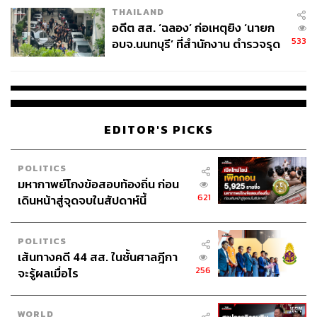
THAILAND
อดีต สส. ‘ฉลอง’ ก่อเหตุยิง ‘นายก
533
อบจ.นนทบุรี’ ที่สำนักงาน ตำรวจรุด
ลงพื้นที่
EDITOR'S PICKS
POLITICS
มหากาพย์โกงข้อสอบท้องถิ่น ก่อน
621
เดินหน้าสู่จุดจบในสัปดาห์นี้
POLITICS
เส้นทางคดี 44 สส. ในชั้นศาลฎีกา
256
จะรู้ผลเมื่อไร
WORLD