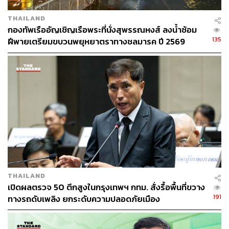
THAILAND
กองทัพเรืออัญเชิญเรือพระที่นั่งสุพรรณหงส์ ลงน้ำซ้อม
135
ฝีพายเตรียมขบวนพยุหยาตราทางชลมารค ปี 2569
THAILAND
เปิดผลตรวจ 50 ตึกสูงในกรุงเทพฯ กทม. สั่งรื้อพื้นที่ขวาง
191
ทางรถดับเพลิง ยกระดับความปลอดภัยเมือง