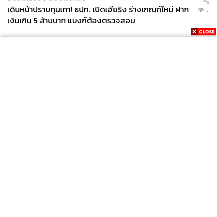
เดินหน้าปราบทุนเทา! ธปท. เปิดเฮียริง ร่างเกณฑ์ใหม่ ฝาก
...
เงินเกิน 5 ล้านบาท แบงก์ต้องตรวจสอบ
News
Wealth
Pop
Podcast
Video
Now
Opinion
Careers
Events
Privacy
About
Contact
Policy
FOR
ADVERTISING
MEMBERSHIP