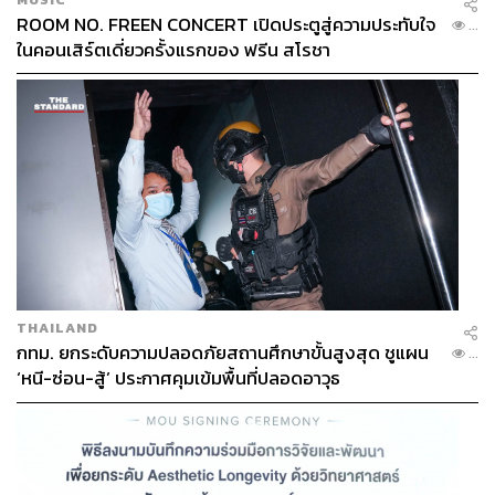
ROOM NO. FREEN CONCERT เปิดประตูสู่ความประทับใจ
...
ในคอนเสิร์ตเดี่ยวครั้งแรกของ ฟรีน สโรชา
THAILAND
กทม. ยกระดับความปลอดภัยสถานศึกษาขั้นสูงสุด ชูแผน
...
‘หนี-ซ่อน-สู้’ ประกาศคุมเข้มพื้นที่ปลอดอาวุธ
TAGS:
แม่น้ำเจ้าพระยา
ชัชชาติ สิทธิพันธุ์
กรุงเทพมหานคร
การหาเสียง
เลือกตั้งผู้ว่าฯ กทม
เลือกตั้งผู้ว่าฯ กทม. 2569