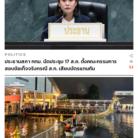
ดาวดึงษาราม ชุมชนพระราม 8 และปิดท้ายภารกิจที่บริเวณ
ตลาดหน้าศูนย์การค้าเซ็นทรัล ปิ่นเกล้า
POLITICS
ประธานสภา กทม. นัดประชุม 17 ส.ค. ตั้งคณะกรรมการ
53
สอบข้อเท็จจริงกรณี ส.ก. เสียบบัตรแทนกัน