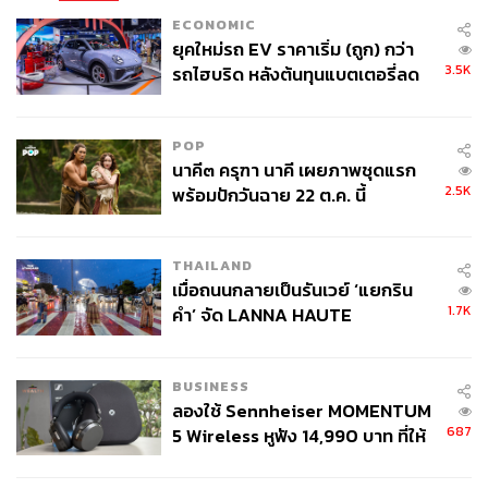
ECONOMIC
ยุคใหม่รถ EV ราคาเริ่ม (ถูก) กว่า
3.5K
รถไฮบริด หลังต้นทุนแบตเตอรี่ลด
ลง - จีนแห่บุกตลาดเกิดใหม่
POP
นาคี๓ ครุฑา นาคี เผยภาพชุดแรก
2.5K
พร้อมปักวันฉาย 22 ต.ค. นี้
THAILAND
เมื่อถนนกลายเป็นรันเวย์ ‘แยกริน
1.7K
คำ’ จัด LANNA HAUTE
COUTURE กลางสายฝน
BUSINESS
ลองใช้ Sennheiser MOMENTUM
687
5 Wireless หูฟัง 14,990 บาท ที่ให้
ผู้ใช้ถอดเปลี่ยนแบตเองได้ ก่อนกฎ
EU บังคับปีหน้า