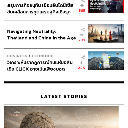
สรุปภารกิจอนุทิน เยือนอินโดนีเซีย
565
ขับเคลื่อนการทูตเศรษฐกิจเชิงรุก
ประกาศหุ้นส่วนยุทธศาสตร์ไทย –
อินโดนีเซีย
Navigating Neutrality:
Thailand and China in the Age
209
of a New Global Order
BUSINESS
/
ECONOMIC
วิเคราะห์ปรากฏการณ์คนแห่ขอสิน
2.7K
เชื่อ CLICX อาจเป็นเพียงยอด
ภูเขาน้ำแข็ง ของปัญหาหนี้ครัว
เรือนไทยที่ถูกซุกไว้
LATEST STORIES