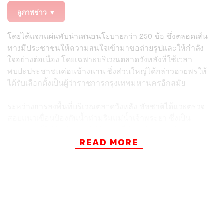
ดูภาพข่าว ▼
โดยได้แจกแผ่นพับนำเสนอนโยบายกว่า 250 ข้อ ซึ่งตลอดเส้น
ทางมีประชาชนให้ความสนใจเข้ามาขอถ่ายรูปและให้กำลัง
ใจอย่างต่อเนื่อง โดยเฉพาะบริเวณตลาดวังหลังที่ใช้เวลา
พบปะประชาชนค่อนข้างนาน ซึ่งส่วนใหญ่ได้กล่าวอวยพรให้
ได้รับเลือกตั้งเป็นผู้ว่าราชการกรุงเทพมหานครอีกสมัย
ระหว่างการลงพื้นที่บริเวณตลาดวังหลัง ชัชชาติได้แวะตรวจ
สอบแนวเขื่อนป้องกันน้ำท่วมริมแม่น้ำเจ้าพระยา ซึ่งเป็น
โครงการที่ได้ดำเนินการไว้ในช่วงที่ดำรงตำแหน่งผู้ว่าฯ โดย
ระบุว่า จุดดังกล่าวเป็นพื้นที่สำคัญที่ได้มีการเจรจาร่วมกับ
READ MORE
คนในชุมชนเพื่อก่อสร้างเขื่อนป้องกันน้ำท่วม
ปัจจุบันโครงการก่อสร้างเขื่อนกั้นแม่น้ำเจ้าพระยาภาพรวม
ระยะทาง 88 กิโลเมตร มีความคืบหน้าไปแล้วกว่าร้อยละ 70
และเหลือพื้นที่ฟันหลออีกเพียงประมาณ 4 จุด ซึ่งหากได้รับ
โอกาสให้กลับมาบริหารกรุงเทพมหานครอีกครั้ง จะเร่ง