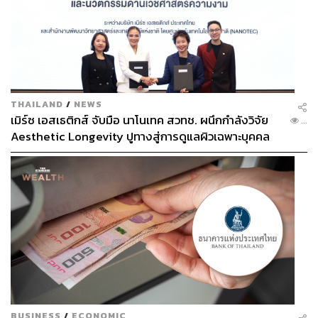
111
THAILAND
/
NEWS
เมิร์ซ เอสเธติกส์ จับมือ นาโนเทค สวทช. ผนึกกำลังวิจัย
...
Aesthetic Longevity ปูทางสู่การดูแลผิวเฉพาะบุคคล
ABOUT THE AUTHOR
[PR NEWS]
THE STANDARD TEAM
กองบรรณาธิการ THE STANDARD
ABOUT THE PHOTOGRAPHER
ฐานิส สุดโต
บรรณาธิการภาพ ประจำสำนักข่าว THE
STANDARD
BUSINESS
/
ECONOMIC