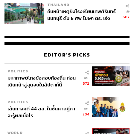
THAILAND
คืบหน้าเหตุยิงโรงเรียนเทพศิรินทร์
687
นนทบุรี ดับ 6 ศพ โฆษก ตร. เร่ง
สอบปมขโมยปืนปู่ก่อเหตุ
EDITOR'S PICKS
POLITICS
มหากาพย์โกงข้อสอบท้องถิ่น ก่อน
572
เดินหน้าสู่จุดจบในสัปดาห์นี้
POLITICS
เส้นทางคดี 44 สส. ในชั้นศาลฎีกา
204
จะรู้ผลเมื่อไร
WORLD