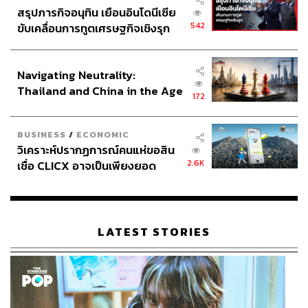
สรุปภารกิจอนุทิน เยือนอินโดนีเซีย
542
ขับเคลื่อนการทูตเศรษฐกิจเชิงรุก
ประกาศหุ้นส่วนยุทธศาสตร์ไทย –
อินโดนีเซีย
Navigating Neutrality:
Thailand and China in the Age
172
of a New Global Order
BUSINESS
/
ECONOMIC
วิเคราะห์ปรากฏการณ์คนแห่ขอสิน
2.6K
เชื่อ CLICX อาจเป็นเพียงยอด
ภูเขาน้ำแข็ง ของปัญหาหนี้ครัว
เรือนไทยที่ถูกซุกไว้
LATEST STORIES