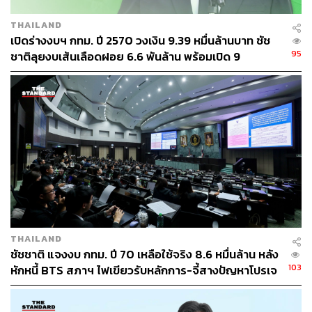
THAILAND
เปิดร่างงบฯ กทม. ปี 2570 วงเงิน 9.39 หมื่นล้านบาท ชัช
95
ชาติลุยงบเส้นเลือดฝอย 6.6 พันล้าน พร้อมเปิด 9
ยุทธศาสตร์พัฒนาเมือง
THAILAND
ชัชชาติ แจงงบ กทม. ปี 70 เหลือใช้จริง 8.6 หมื่นล้าน หลัง
103
หักหนี้ BTS สภาฯ ไฟเขียวรับหลักการ-จี้สางปัญหาโปรเจ
กต์ล่าช้า