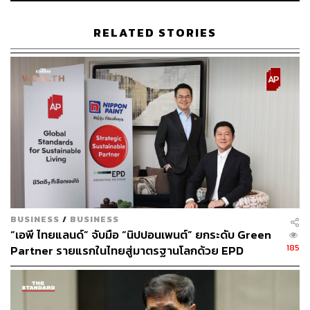
RELATED STORIES
282
ABOUT THE AUTHOR
THE STANDARD TEAM
กองบรรณาธิการ THE STANDARD
BUSINESS
/
BUSINESS
“เอพี ไทยแลนด์” จับมือ “นิปปอนเพนต์” ยกระดับ Green
185
Partner รายแรกในไทยสู่มาตรฐานโลกด้วย EPD
International พร้อมชูแนวคิด Global Standards for
Global Sustainable Living ส่งมอบบ้านคุณภาพ ลด
ผลกระทบต่อสิ่งแวดล้อม พร้อมปั้นนักออกแบบที่ใส่ใจโลก