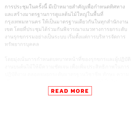
การประชุมในครั้งนี้ มีเป้าหมายสำคัญเพื่อกำหนดทิศทาง
และสร้างมาตรฐานการดูแลต้นไม้ใหญ่ในพื้นที่
กรุงเทพมหานคร ให้เป็นมาตรฐานเดียวกันในทุกสำนักงาน
เขต โดยที่ประชุมได้ร่วมกันพิจารณาแนวทางการยกระดับ
งานรุกขกรรมอย่างเป็นระบบ เริ่มตั้งแต่การบริหารจัดการ
ทรัพยากรบุคคล
โดยมุ่งเน้นการกำหนดบทบาทหน้าที่ของรุกขกรและผู้ปฏิบัติ
งานบนต้นไม้ให้มีความชัดเจน เพื่อเพิ่มประสิทธิภาพในการ
ปฏิบัติงาน ตลอดจนยกระดับมาตรฐานวิชาชีพ ทักษะ ความ
เชี่ยวชาญ และความปลอดภัยในการทำงานให้เป็นไปตาม
หลักปฏิบัติที่ถูกต้อง
READ MORE
นอกจากนี้ ที่ประชุมยังได้ให้ความสำคัญกับประเด็นการ
จัดการพื้นที่สีเขียวที่อาจได้รับผลกระทบจากการพัฒนา
โครงสร้างพื้นฐาน โดยมีการหารือถึงมาตรการและแนวทาง
การล้อมย้าย ตลอดจนการตัดแต่งต้นไม้ในพื้นที่ที่มีโครงการ
ก่อสร้างหรือพัฒนาเมืองอย่างถูกวิธี พร้อมกันนี้ กทม. ได้