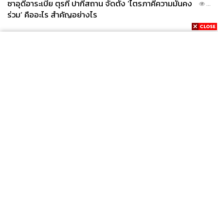
ซาอุดีอาระเบีย ตุรกี ปากีสถาน จัดตั้ง ‘ไตรภาคีความมั่นคง
...
ร่วม’ คืออะไร สำคัญอย่างไร
News
Wealth
Pop
Podcast
Video
Now
Opinion
Careers
Events
Privacy
About
Contact
Policy
FOR
ADVERTISING
MEMBERSHIP