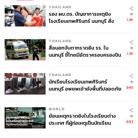
THAILAND
รอง ผบ.ตร. บัญชาการเหตุยิง
1.4K
โรงเรียนเทพศิรินทร์ นนทบุรี สั่ง
ค้นหา 2 รอบยืนยันไร้คนติดค้าง พบ
ศพปู่-ย่าที่บ้านพักผู้ก่อเหตุ
THAILAND
สื่อนอกจับตากราดยิง รร. ใน
1.3K
นนทบุรี ชี้ไทยมีอัตราครอบครองปืน
สูงในระดับต้นของภูมิภาค
THAILAND
นักเรียนโรงเรียนเทพศิรินทร์
840
นนทบุรี อพยพเข้ายังพื้นที่ปลอดภัย
ชั่วคราว หลังเหตุใช้อาวุธปืนภายใน
โรงเรียนคลี่คลาย
WORLD
ย้อนเหตุกราดยิงในโรงเรียนต่าง
692
ประเทศ ที่ผู้ก่อเหตุเป็นนักเรียน