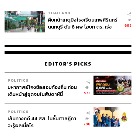
THAILAND
คืบหน้าเหตุยิงโรงเรียนเทพศิรินทร์
692
นนทบุรี ดับ 6 ศพ โฆษก ตร. เร่ง
สอบปมขโมยปืนปู่ก่อเหตุ
EDITOR'S PICKS
POLITICS
มหากาพย์โกงข้อสอบท้องถิ่น ก่อน
573
เดินหน้าสู่จุดจบในสัปดาห์นี้
POLITICS
เส้นทางคดี 44 สส. ในชั้นศาลฎีกา
208
จะรู้ผลเมื่อไร