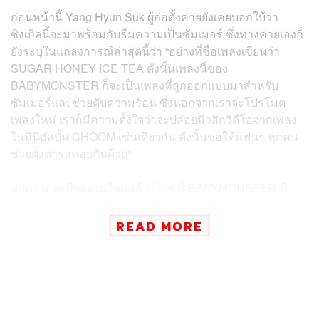
ก่อนหน้านี้ Yang Hyun Suk ผู้ก่อตั้งค่ายยังเคยบอกใบ้ว่า
ซิงเกิลนี้จะมาพร้อมกับธีมความเป็นซัมเมอร์ ซึ่งทางค่ายเองก็
ยังระบุในแถลงการณ์ล่าสุดนี้ว่า “อย่างที่ชื่อเพลงเขียนว่า
SUGAR HONEY ICE TEA ดังนั้นเพลงนี้ของ
BABYMONSTER ก็จะเป็นเพลงที่ถูกออกแบบมาสำหรับ
ซัมเมอร์และช่วยดับความร้อน ซึ่งนอกจากเราจะโปรโมต
เพลงใหม่ เราก็มีความตั้งใจว่าจะปล่อยมิวสิกวิดีโอจากเพลง
ในมินิอัลบั้ม CHOOM เช่นเดียวกัน ดังนั้นขอให้แฟนๆ ทุกคน
ช่วยตั้งตารอคอยกันด้วย”
นอกจากจะมีผลงานใหม่แล้ว เร็วๆ นี้ BABYMONSTER มี
กำหนดการจะออกเวิลด์ทัวร์เพื่อไปพบปะกับแฟนๆ ทั่วโลก ทั้ง
ในฝั่งอเมริกา ยุโรป โอเชียเนีย รวมทั้งฝั่งเอเชียอย่างเกาหลีใต้
READ MORE
ญี่ปุ่น ฟิลิปปินส์ มาเก๊า อินโดนีเซีย มาเลเซีย ไต้หวัน สิงคโปร์
ฮ่องกง และโชว์ในบ้านเราที่กรุงเทพฯ ในวันที่ 7-8
พฤศจิกายน ณ
อิมแพ็ค อารีน่า เมืองทองธานี
แฟนๆ เตรียม
ตัวกันได้เลย