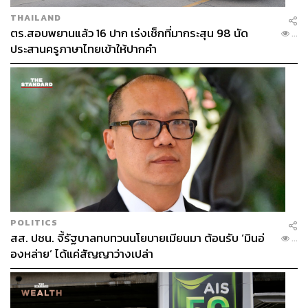
THAILAND
ตร.สอบพยานแล้ว 16 ปาก เร่งเช็กที่มากระสุน 98 นัด
...
ประสานครูภาษาไทยเข้าให้ปากคำ
POLITICS
สส. ปชน. จี้รัฐบาลทบทวนนโยบายเมียนมา ต้อนรับ ‘มินอ่
...
องหล่าย’ ได้แค่สัญญาว่างเปล่า