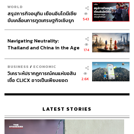
WORLD
สรุปภารกิจอนุทิน เยือนอินโดนีเซีย
543
ขับเคลื่อนการทูตเศรษฐกิจเชิงรุก
ประกาศหุ้นส่วนยุทธศาสตร์ไทย –
อินโดนีเซีย
Navigating Neutrality:
Thailand and China in the Age
174
of a New Global Order
BUSINESS
/
ECONOMIC
วิเคราะห์ปรากฏการณ์คนแห่ขอสิน
2.6K
เชื่อ CLICX อาจเป็นเพียงยอด
ภูเขาน้ำแข็ง ของปัญหาหนี้ครัว
เรือนไทยที่ถูกซุกไว้
LATEST STORIES