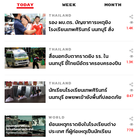
TODAY
WEEK
MONTH
THAILAND
รอง ผบ.ตร. บัญชาการเหตุยิง
1.4K
โรงเรียนเทพศิรินทร์ นนทบุรี สั่ง
ค้นหา 2 รอบยืนยันไร้คนติดค้าง พบ
ศพปู่-ย่าที่บ้านพักผู้ก่อเหตุ
THAILAND
สื่อนอกจับตากราดยิง รร. ใน
1.3K
นนทบุรี ชี้ไทยมีอัตราครอบครองปืน
สูงในระดับต้นของภูมิภาค
THAILAND
นักเรียนโรงเรียนเทพศิรินทร์
847
นนทบุรี อพยพเข้ายังพื้นที่ปลอดภัย
ชั่วคราว หลังเหตุใช้อาวุธปืนภายใน
โรงเรียนคลี่คลาย
WORLD
ย้อนเหตุกราดยิงในโรงเรียนต่าง
778
ประเทศ ที่ผู้ก่อเหตุเป็นนักเรียน