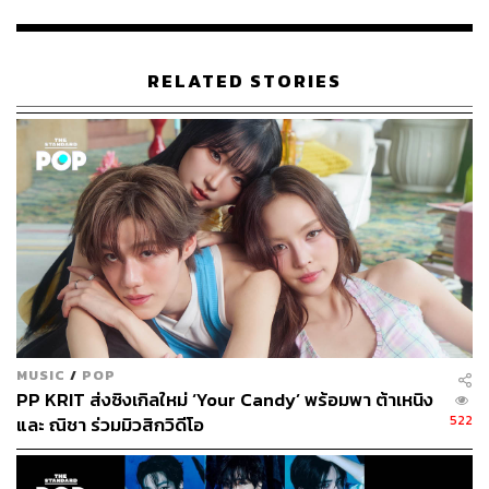
ABOUT THE AUTHOR
ภัทรณกัญ อนันเต่า
RELATED STORIES
กองบรรณาธิการคัลเจอร์ สำนักข่าว THE
STANDARD
MUSIC
/
POP
PP KRIT ส่งซิงเกิลใหม่ ‘Your Candy’ พร้อมพา ต้าเหนิง
522
และ ณิชา ร่วมมิวสิกวิดีโอ