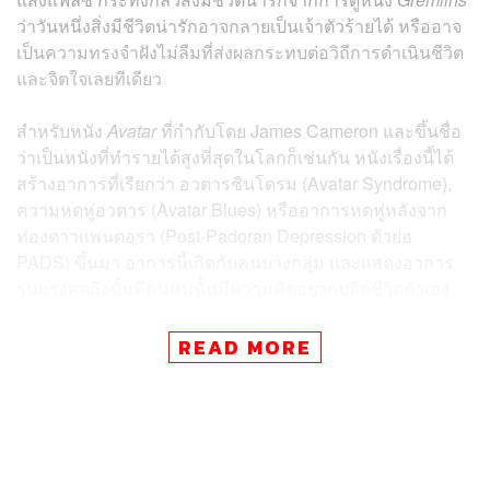
ว่าวันหนึ่งสิ่งมีชีวิตน่ารักอาจกลายเป็นเจ้าตัวร้ายได้ หรืออาจ
เป็นความทรงจำฝังไม่ลืมที่ส่งผลกระทบต่อวิถีการดำเนินชีวิต
และจิตใจเลยทีเดียว
สำหรับหนัง
Avatar
ที่กำกับโดย James Cameron และขึ้นชื่อ
ว่าเป็นหนังที่ทำรายได้สูงที่สุดในโลกก็เช่นกัน หนังเรื่องนี้ได้
สร้างอาการที่เรียกว่า อวตารซินโดรม (Avatar Syndrome),
ความหดหู่อวตาร (Avatar Blues) หรืออาการหดหู่หลังจาก
ท่องดาวแพนดอรา (Post-Padoran Depression ตัวย่อ
PADS) ขึ้นมา อาการนี้เกิดกับคนบางกลุ่ม และแสดงอาการ
รุนแรงสุดถึงขั้นที่คนคนนั้นมีความคิดอยากปลิดชีวิตตัวเอง
เนื่องจากช่องว่างระหว่างความเป็นจริงและดาวแพนดอรานั้น
มีมากเกินไป
READ MORE
ย้อนความกันสักนิด
Avatar
เป็นหนังที่มีเนื้อหาเกี่ยวกับ เจค
ซัลลี (Jake Sully) อดีตทหารนาวิกโยธินผู้เป็นอัมพาตครึ่งล่าง
ที่ตั้งใจแฝงตัวทำภารกิจชิงทรัพยากรสำคัญบนดาวแพนดอรา
(Pandora) โดยแลกกับที่อยู่และความสันติสุขของชาวนาวี