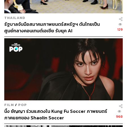
Ivar Hill เด็กหนุ่มอายุ 17 ปีชาวสวีเดนที่ในตอนนั้น เป็นเคส
ตัวอย่างที่มีชื่อเสียงเมื่อพูดถึง Avatar Syndrome เขากล่าวว่า
หลังจากที่เขาได้ชม
Avatar
วันต่อมาเขารู้สึกหลงทางและว่าง
THAILAND
เปล่าเป็นอย่างมาก
รัฐบาลจับมือสมาคมภาพยนตร์สหรัฐฯ ดันไทยเป็น
129
ศูนย์กลางคอนเทนต์เอเชีย รับยุค AI
“ผมรู้สึกหดหู่เพราะผมอยากจะใช้ชีวิตบนดาวแพนดอรา ซึ่งดู
เป็นสถานที่ที่เพอร์เฟกต์มากๆ และในขณะเดียวกันผมก็รู้สึก
หดหู่ปนขยะแขยงที่จะมองไปยังโลกจริงของเราเช่นกัน ว่าเรา
ได้ทำอะไรกับมันบ้าง เช้าแรกที่ผมตื่นขึ้นมาหลังจากชม
Avatar
โลกมันเป็นสีเทาไปหมด มันเหมือนทั้งชีวิตของผม ทุก
อย่างที่ผมทำมา และงานที่ผมทุ่มเททำมันได้สูญเสียความ
หมายไปแล้ว มันดูไร้ความหมายมากๆ เลย ผมไม่รู้จะมีเหตุผล
อะไรในการทำสิ่งต่างๆ อีก เพราะผมกำลังอยู่ในโลกที่กำลัง
จะตาย” Ivar กล่าว
ในฟอรัมหนัง
Avatar
เขาพบว่าคนอื่นๆ ก็รู้สึกว่าจิตตัวเองผูก
FILM
/
POP
ติดอยู่กับดาวแพนดอราเช่นกัน และผู้คนเหล่านั้นต้องการสิ่ง
นิ้ง ชัญญา ร่วมแสดงใน Kung Fu Soccer ภาพยนตร์
เดียวกันคือชีวิตใหม่ โอกาสใหม่ ในร่าง/วิถีชีวิตชาวนาวี ซึ่ง
968
ภาคแยกของ Shaolin Soccer
บางคนถึงกับไปดูหนังเรื่องนี้บ่อยๆ เพื่อที่จะรู้สึกหลุดพ้นจาก