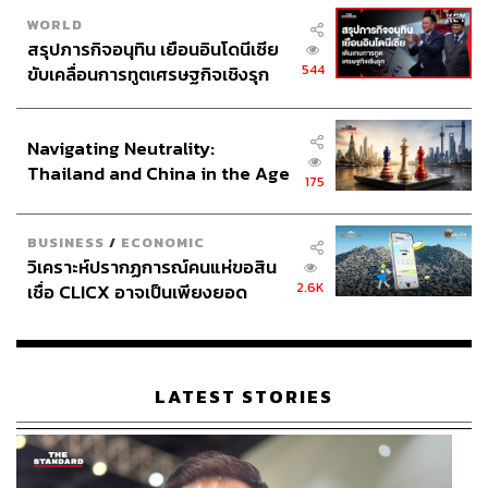
ปัญหาหรือมีความหดหู่และซึมเศร้าอยู่แล้ว ไปจนถึงคนที่ใช้
WORLD
ชีวิตปกติ จนกระทั่งเพิ่งมามีอาการนี้หลังชมหนังจบ
สรุปภารกิจอนุทิน เยือนอินโดนีเซีย
544
ขับเคลื่อนการทูตเศรษฐกิจเชิงรุก
ภาพ: Ben Hasty / MediaNews Group / Reading Eagle via
ประกาศหุ้นส่วนยุทธศาสตร์ไทย –
Getty Images
อินโดนีเซีย
อ้างอิง:
Navigating Neutrality:
https://www.nytimes.com/2022/11/30/magazine/avat
Thailand and China in the Age
175
ar-franchise.html
of a New Global Order
https://www.psychologytoday.com/us/blog/promoting-
BUSINESS
/
ECONOMIC
hope-preventing-suicide/201001/avatar-blues
วิเคราะห์ปรากฏการณ์คนแห่ขอสิน
http://edition.cnn.com/2010/SHOWBIZ/Movies/01/11/
2.6K
เชื่อ CLICX อาจเป็นเพียงยอด
avatar.movie.blues/index.html
ภูเขาน้ำแข็ง ของปัญหาหนี้ครัว
เรือนไทยที่ถูกซุกไว้
สามารถติดตาม THE STANDARD WEALTH
LATEST STORIES
ผ่านแอปพลิเคชันต่างๆ ที่คุณสะดวกหรือใช้งานอยู่แล้วได้เลย