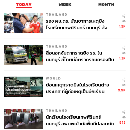
หลบหนี และมันให้แรงบันดาลใจหรือเป้าหมายกับเราได้ การ
TODAY
WEEK
MONTH
ได้ดูอะไรที่แตกต่างในอีกแง่ก็สามารถทำให้เราหวาดกลัว
THAILAND
และเกิดความเศร้าหลังได้ชมเช่นกัน ความสามารถของงาน
รอง ผบ.ตร. บัญชาการเหตุยิง
ศิลปะในการทำให้เราคิดเป็นสิ่งที่ไม่สามารถปฏิเสธได้
1.5K
โรงเรียนเทพศิรินทร์ นนทบุรี สั่ง
ค้นหา 2 รอบยืนยันไร้คนติดค้าง พบ
“
Avatar
ได้แสดงให้เราเห็นถึงโลกที่แตกต่างอย่างสิ้นเชิง ทั้ง
ศพปู่-ย่าที่บ้านพักผู้ก่อเหตุ
THAILAND
การตีความ และความเป็นไปได้ ในขณะที่หนังบางเรื่องนำ
สื่อนอกจับตากราดยิง รร. ใน
เสนอโลกด้านใดด้านหนึ่งหรือไม่ได้ครบแง่มุมในเรื่องของ
1.3K
นนทบุรี ชี้ไทยมีอัตราครอบครองปืน
ชีวิต ที่อยู่ และวัฒนธรรมขนาดนั้น การได้ประสบพบเจอกับ
สูงในระดับต้นของภูมิภาค
โลกอีกใบอย่างการชม
Avatar
อาจเป็นสิ่งที่ไม่ง่ายในการ
รับมือสำหรับคนบางคน โดยเฉพาะอย่างยิ่งในช่วงเวลานี้ที่
WORLD
โลกของเราช่างน่าหลบหนีซะเหลือเกิน”
ย้อนเหตุกราดยิงในโรงเรียนต่าง
0.9K
ประเทศ ที่ผู้ก่อเหตุเป็นนักเรียน
Dr.Stephen Quentzel นักจิตบำบัดแห่งสถาบันการแพทย์
Beth Israel Medical Center ที่นิวยอร์ก เสริมเรื่องนี้ว่า “ชีวิต
ในจำลองไม่ใช่ชีวิตจริง และมันไม่มีวันที่จะเป็นจริง แต่
THAILAND
นักเรียนโรงเรียนเทพศิรินทร์
Avatar
คือจุดสูงสุดที่มนุษย์สามารถสร้างชีวิตจำลองขึ้นมาได้
873
นนทบุรี อพยพเข้ายังพื้นที่ปลอดภัย
แล้ว หนังเรื่องนี้ได้ใช้เทคโนโลยีที่ดีที่สุดในขณะนั้นในการ