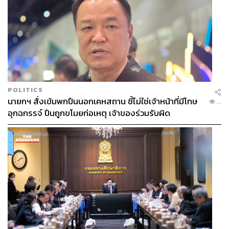
TAGS:
ภาพยนตร์
Avatar
James Cameron
Avatar: The Way of Water
POLITICS
นายกฯ สั่งเข้มพกปืนนอกเคหสถาน ชี้ไม่ใช่เจ้าหน้าที่มีโทษ
...
อุกฉกรรจ์ ปืนถูกขโมยก่อเหตุ เจ้าของร่วมรับผิด
384
ABOUT THE AUTHOR
โจนี่ วิวัฒนานนท์
นักเขียนอิสระ ผู้ชื่นชอบการดูซีรีส์, อ่าน
หนังสือ, กินสเต๊กเนื้อไพรม์ริบมีเดียมแรร์ร้าน
Arno’s, เสพบทสนทนาดีๆ และเป็น FC นานะ
โคมัตสึ