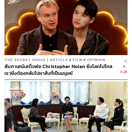
กับโลกความเป็นจริงอันโหดร้าย
ในช่วงที่หนังเข้าฉายไป 1-2 ปีแรกจึงเกิดเหตุการณ์นี้ขึ้น คือผู้
ชมคนหนึ่งโพสต์ในฟอรัมหนัง
Avatar
ที่มีชื่อว่า ‘Three of
Souls’ ว่า “ขอวิธีช่วยรับมือกับความหดหู่ในการวาดฝันว่า
ดาวแพนดอรามีจริงหน่อย” ชายคนนี้คือ Phillippe
Baghdassarian แอดมินของฟอรัมดังกล่าว ซึ่งในทีแรกก็มี
คนมองว่านี่คือเรื่องล้อเล่น ปั่นประสาทแน่ๆ จนภายหลังพบว่า
THE SECRET SAUCE | ARTICLE
/
FILM
/
OPINION
เป็นเรื่องซีเรียสกว่าที่คิด และอาการนี้มีอยู่จริง ถึงขั้นมีคนเป็น
สัมภาษณ์เสด็จพ่อ Christopher Nolan ยิ่งโลกไปไกล
พันออกมาแสดงตัวว่าพวกเขากำลังประสบอาการเดียวกัน
3.2K
เรายิ่งต้องกลับไปหาสิ่งที่เป็นมนุษย์
ผู้ใช้อีกคนนามว่า Elequin ได้กล่าวถึงความสัมพันธ์หมกมุ่น
กับหนัง
Avatar
เช่นกัน “นี่คือสิ่งที่ผมหมกมุ่นในช่วงนี้ การ
เสิร์ชอินเทอร์เน็ตด้วยคำว่า ‘Avatar’ และผมคิดว่ามันช่วยได้
มันเป็นเรื่องยากมากที่ผมจะบังคับตัวเองให้คิดว่านี่เป็นแค่
หนังนะ และข้ามพ้นมันไปได้ด้วยความคิดตบหน้าตัวเองให้
ตื่นว่าผมจะไม่มีวันได้ใช้ชีวิตอย่างชาวนาวีได้”