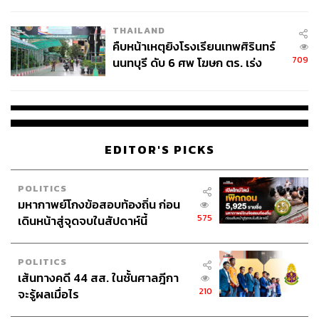
ชั่วคราว หลังเหตุใช้อาวุธปืนภายใน
สร้างโลกใบนี้ขึ้นมา และชีวิตจริงของเราไม่มีทางที่จะมี
โรงเรียนคลี่คลาย
ความยูโทเปีย (หรือดินแดนสุขาวดีที่ทุกอย่างดีไปหมด) ได้เท่า
THAILAND
ที่มันเป็นบนหน้าจอ และนั่นยิ่งทำให้ชีวิตจริงของเราดูเพ
คืบหน้าเหตุยิงโรงเรียนเทพศิรินทร์
อร์เฟกต์น้อยลงไปอีก”
709
นนทบุรี ดับ 6 ศพ โฆษก ตร. เร่ง
สอบปมขโมยปืนปู่ก่อเหตุ
ดูเหมือนข้อสรุปจากทั้งผู้เชี่ยวชาญและผู้มีอาการ Avatar
Syndrome ชี้ว่าการที่ภาพยนตร์พาเราหลบหนีไปยังยูโทเปีย
นั้นเป็นเรื่องดี และตามลำพังตัวมันเองไม่ใช่เรื่องเลวร้าย ตรง
กันข้าม หนังอย่าง
Avatar
ทำการเปิดโลกได้อย่างยอดเยี่ยม
EDITOR'S PICKS
และดูประณีตตั้งแต่สเกลใหญ่ไปจนถึงดีเทลยิบย่อย แต่การอยู่
ในโลกที่ยิ่งทำให้เรารู้สึกดีจนหนังจบแล้วเดินออกจากโรง
POLITICS
หรือกดรีโมตปิดมันแล้วมาเผชิญโลกความจริง เป็นเรื่องเลี่ยง
มหากาพย์โกงข้อสอบท้องถิ่น ก่อน
ไม่ได้ที่จะเผลอนำไปเปรียบเทียบอย่างไม่รู้ตัว
575
เดินหน้าสู่จุดจบในสัปดาห์นี้
และไม่มีสิ่งใดที่อันตรายและทำให้เราไม่พอใจในสิ่งที่มีอยู่
เป็นอยู่ หรือโลกที่เราอาศัยอยู่เท่ากับความคาดหวังและ
POLITICS
เปรียบเทียบสิ่งที่มีอยู่กับสิ่งที่ดีกว่าอีกแล้ว
เส้นทางคดี 44 สส. ในชั้นศาลฎีกา
210
จะรู้ผลเมื่อไร
อาการ Avatar Syndrome จึงเกิดขึ้นได้กับบางคนที่ทั้งเผชิญ