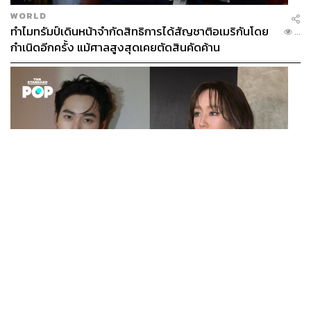
WORLD
ทำไมทรัมป์เดินหน้าจำกัดสิทธิการได้สัญชาติอเมริกันโดย
...
กำเนิดอีกครั้ง แม้ศาลสูงสุดเคยตัดสินคัดค้าน
ENTERTAINMENT
เก้า นพเก้า และ พาย รินรดา เตรียมร่วมงานกันใน ‘รสกาล
...
Enchanted Taste In Time’