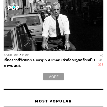
โลกใบนี้ชั่วขณะ และเริ่มทำการเก็บเกี่ยวทริกที่เรียนรู้จาก
หนัง และการรีเสิร์ชเพื่อปรับใช้กับชีวิต ให้ตัวเองมีความสุขยิ่ง
ขึ้นเหมือนไลฟ์สไตล์ชาวนาวี
ตัวอย่างการค้นคว้าเช่น ‘ใช้ชีวิตให้เหมือนเนย์ทีรี (Neytiri
นางเอกหนังที่รับบทโดย Zoe Saldana)’ หรือ ‘สัมผัส
ธรรมชาติ สิ่งแวดล้อม และไม่โลภมากใช้ทรัพยากรอย่างสิ้น
เปลือง’
Ivar Hill จัดอยู่ในกลุ่มหลัง เขาเริ่มที่จะอ่านหนังสือปรัชญา
FASHION
/
POP
เรื่องราวชีวิตของ Giorgio Armani กำลังจะถูกสร้างเป็น
ทำการคอนเนกต์กับธรรมชาติมากขึ้น เช่น เข้าป่า ปีนเขา
228
ภาพยนตร์
จนถึงจุดหนึ่งเขายอมรับว่า “
Avatar
ทำให้ผมเข้าใจว่าผม
สามารถเดินทางเข้าป่า และแค่อาศัยในนั้นได้โดยไม่ต้องคิด
MORE
อะไรมาก”
ในเชิงจิตวิทยาและสาเหตุอาการ Elana Sandler ได้เขียน
อธิบายบนเว็บไซต์ Psychology Today เอาไว้ว่า “ชีวิตมักเต็ม
ไปด้วยความยากลำบากและซับซ้อน บางครั้งบางคราเราใช้
MOST POPULAR
ภาพยนตร์เป็นประตูหลบหนีไปสู่อีกโลก แต่แม้จะเป็นหนทาง