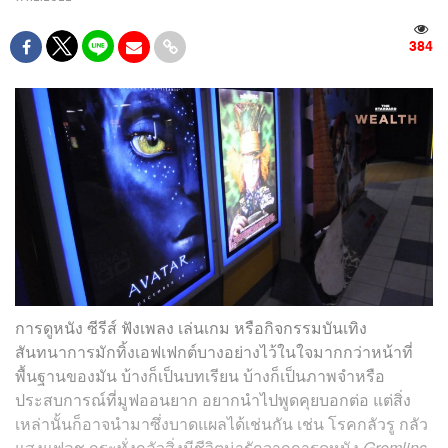
384
การดูหนัง ซีรีส์ ฟังเพลง เล่นเกม หรือกิจกรรมบันเทิง
สันทนาการมักทิ้งเอฟเฟกต์บางอย่างไว้ในใจมากกว่าหน้าที่
พื้นฐานของมัน บ้างก็เป็นบทเรียน บ้างก็เป็นภาพจำหรือ
ประสบการณ์ที่มูฟออนยาก อยากนำไปพูดคุยบอกต่อ แต่สิ่ง
เหล่านั้นก็อาจนำมาซึ่งบาดแผลได้เช่นกัน เช่น โรคกลัวรู กลัว
แสงแฟลช กระทั่งกลัวสิ่งมีชีวิตน่ารักจากการดูหนัง
Gremlins