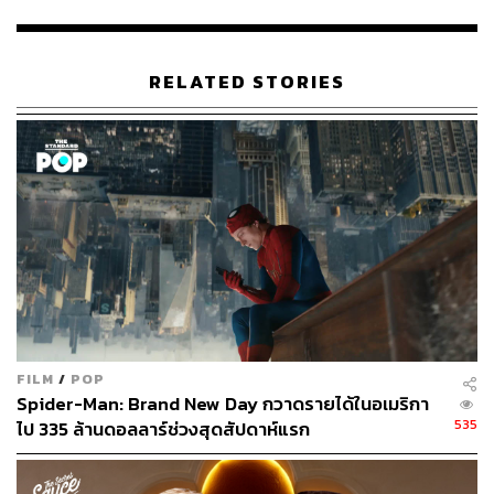
RELATED STORIES
ประเด็นอยู่ที่ว่า
Avatar
นั้นเป็นหนังที่ขายประสบการณ์เป็น
หลัก เสมือนพาไปทัวร์ธรรมชาติต่างดาวราวกับเราไปอยู่ที่
ดาวแพนดอราจริงๆ ซึ่งตลอดเวลาที่ชมหนังจะมีทั้งสัตว์ป่า
พืชพรรณ ดอกไม้ สิ่งมีชีวิตหน้าตาประหลาด ต้นไม้ที่เรือง
แสงตอนกลางคืน และอีกมากมายเหลือคณานับ การเป็นหนัง
ที่ระหว่างดูและหลังดูจบคนดูเกิดความคิดรักธรรมชาตินั้นจึง
ไม่ใช่เรื่องบังเอิญ แต่เป็นความตั้งใจของคาเมรอนที่มีเหตุผล
ส่วนหนึ่งในการสร้างหนังเรื่องนี้คือ เพื่อให้คนรู้สึกคอนเนกต์
และรักธรรมชาติกับโลกมากขึ้น หวงแหนมัน ตระหนักถึง
ผลลัพธ์ของการกระทำที่อาจทำลายมันทั้งอย่างช้าๆ และ
FILM
/
POP
รวดเร็ว
Spider-Man: Brand New Day กวาดรายได้ในอเมริกา
535
ไป 335 ล้านดอลลาร์ช่วงสุดสัปดาห์แรก
พอทุกอย่างดีและสวยหรูมากเกินไป (รวมถึงสมจริงมากๆ แม้
เป็น CGI ก็ตาม) คนดูบางคนจึงมองว่ามันคือสรวงสวรรค์
และยิ่งหดหู่เมื่อนำดาวแพนดอรากับวิถีชีวิตชาวนาวีมาเทียบ