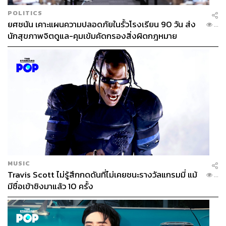
POLITICS
ยศชนัน เคาะแผนความปลอดภัยในรั้วโรงเรียน 90 วัน ส่ง
...
นักสุขภาพจิตดูแล-คุมเข้มคัดกรองสิ่งผิดกฎหมาย
MUSIC
Travis Scott ไม่รู้สึกกดดันที่ไม่เคยชนะรางวัลแกรมมี่ แม้
...
มีชื่อเข้าชิงมาแล้ว 10 ครั้ง