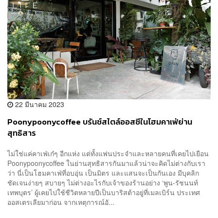
22 มีนาคม 2023
Poonypoonycoffee บรันช์สไตล์ออสซีในโฮมคาเฟ่ย่าน
สุทธิสาร
ไม่ใช่แค่คาเฟ่เก๋ๆ อีกแห่ง แต่ทั้งแฟนประจำและหลายคนที่เคยไปเยือน
Poonypoonycoffee ในย่านสุทธิสารกันมาแล้วน่าจะคิดไม่ต่างกับเรา
ว่า นี่เป็นโฮมคาเฟ่ที่อบอุ่น เป็นมิตร และแสนจะเป็นกันเอง มีบุคลิก
ชัดเจนง่ายๆ สบายๆ ไม่ต่างอะไรกับเจ้าของร้านอย่าง ‘พูน-รัชนนท์
เทพบุตร’ ผู้เคยไปใช้ชีวิตหลายปีเป็นบาริสต้าอยู่ที่เมลเบิร์น ประเทศ
ออสเตรเลียมาก่อน จากเหตุการณ์อั...