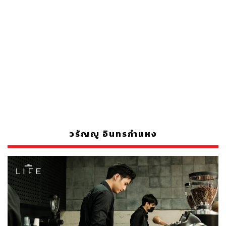
วรัญญู อินทรกำแหง