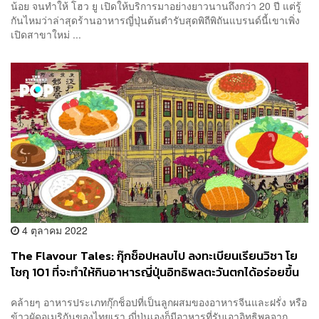
น้อย จนทำให้ โฮว ยู เปิดให้บริการมาอย่างยาวนานถึงกว่า 20 ปี แต่รู้
กันไหมว่าล่าสุดร้านอาหารญี่ปุ่นต้นตำรับสุดพิถีพิถันแบรนด์นี้เขาเพิ่ง
เปิดสาขาใหม่ ...
4 ตุลาคม 2022
The Flavour Tales: กุ๊กช็อปหลบไป ลงทะเบียนเรียนวิชา โย
โชกุ 101 ที่จะทำให้กินอาหารญี่ปุ่นอิทธิพลตะวันตกได้อร่อยขึ้น
คล้ายๆ อาหารประเภทกุ๊กช็อปที่เป็นลูกผสมของอาหารจีนและฝรั่ง หรือ
ข้าวผัดอเมริกันของไทยเรา ญี่ปุ่นเองก็มีอาหารที่รับเอาอิทธิพลจาก