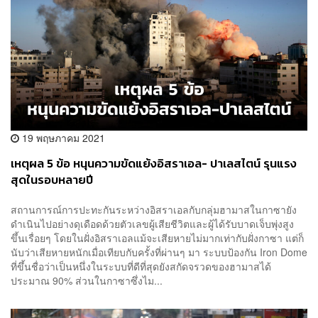
19 พฤษภาคม 2021
เหตุผล 5 ข้อ หนุนความขัดแย้งอิสราเอล- ปาเลสไตน์ รุนแรง
สุดในรอบหลายปี
สถานการณ์การปะทะกันระหว่างอิสราเอลกับกลุ่มฮามาสในกาซายัง
ดำเนินไปอย่างดุเดือดด้วยตัวเลขผู้เสียชีวิตและผู้ได้รับบาดเจ็บพุ่งสูง
ขึ้นเรื่อยๆ โดยในฝั่งอิสราเอลแม้จะเสียหายไม่มากเท่ากับฝั่งกาซา แต่ก็
นับว่าเสียหายหนักเมื่อเทียบกับครั้งที่ผ่านๆ มา ระบบป้องกัน Iron Dome
ที่ขึ้นชื่อว่าเป็นหนึ่งในระบบที่ดีที่สุดยังสกัดจรวดของฮามาสได้
ประมาณ 90% ส่วนในกาซาซึ่งไม...