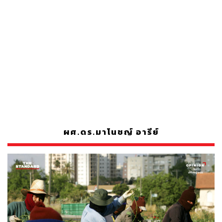
ผศ.ดร.มาโนชญ์ อารีย์