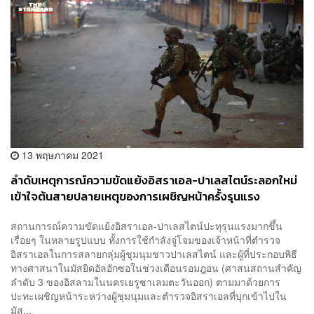
13 พฤษภาคม 2021
ลำดับเหตุการณ์ความขัดแย้งอิสราเอล-ปาเลสไตน์ระลอกใหม่
เข้าใจต้นสายปลายเหตุของการเผชิญหน้าครั้งรุนแรง
สถานการณ์ความขัดแย้งอิสราเอล-ปาเลสไตน์ปะทุรุนแรงมากขึ้น
เรื่อยๆ ในหลายรูปแบบ ทั้งการใช้กำลังจู่โจมของเจ้าหน้าที่ตำรวจ
อิสราเอลในการสลายกลุ่มผู้ชุมนุมชาวปาเลสไตน์ และผู้ที่ประกอบพิธี
ทางศาสนาในมัสยิดอัลอักซอในช่วงเดือนรอมฎอน (ศาสนสถานสำคัญ
ลำดับ 3 ของอิสลามในนครเยรูซาเลมตะวันออก) ตามมาด้วยการ
ปะทะเผชิญหน้าระหว่างผู้ชุมนุมและตำรวจอิสราเอลที่บุกเข้าไปใน
มัส...