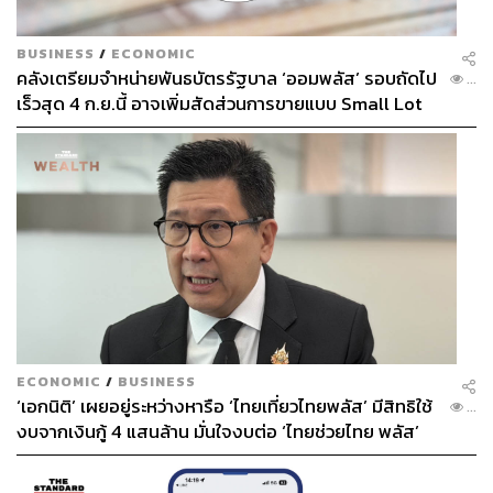
BUSINESS
/
ECONOMIC
คลังเตรียมจำหน่ายพันธบัตรรัฐบาล ‘ออมพลัส’ รอบถัดไป
...
เร็วสุด 4 ก.ย.นี้ อาจเพิ่มสัดส่วนการขายแบบ Small Lot
First มากขึ้น
ECONOMIC
/
BUSINESS
‘เอกนิติ’ เผยอยู่ระหว่างหารือ ‘ไทยเที่ยวไทยพลัส’ มีสิทธิใช้
...
งบจากเงินกู้ 4 แสนล้าน มั่นใจงบต่อ ‘ไทยช่วยไทย พลัส’
เฟส 2 มีเพียงพอ