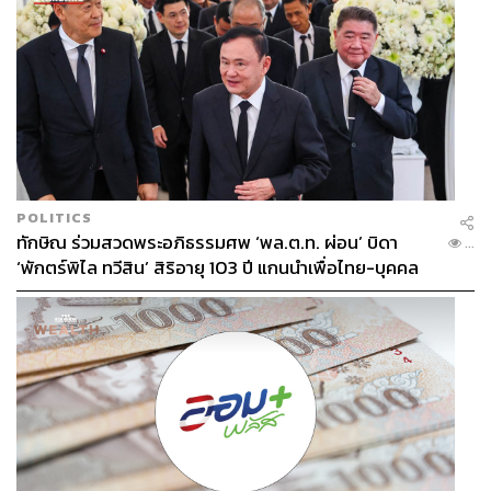
POLITICS
ทักษิณ ร่วมสวดพระอภิธรรมศพ ‘พล.ต.ท. ผ่อน’ บิดา
...
‘พักตร์พิไล ทวีสิน’ สิริอายุ 103 ปี แกนนำเพื่อไทย-บุคคล
หลากวงการร่วมอาลัย