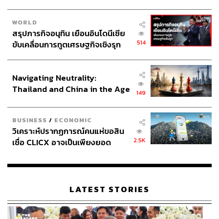
WORLD
สรุปภารกิจอนุทิน เยือนอินโดนีเซีย
514
ขับเคลื่อนการทูตเศรษฐกิจเชิงรุก
ประกาศหุ้นส่วนยุทธศาสตร์ไทย –
อินโดนีเซีย
Navigating Neutrality:
Thailand and China in the Age
149
of a New Global Order
BUSINESS
/
ECONOMIC
วิเคราะห์ปรากฏการณ์คนแห่ขอสิน
2.5K
เชื่อ CLICX อาจเป็นเพียงยอด
ภูเขาน้ำแข็ง ของปัญหาหนี้ครัว
เรือนไทยที่ถูกซุกไว้
LATEST STORIES