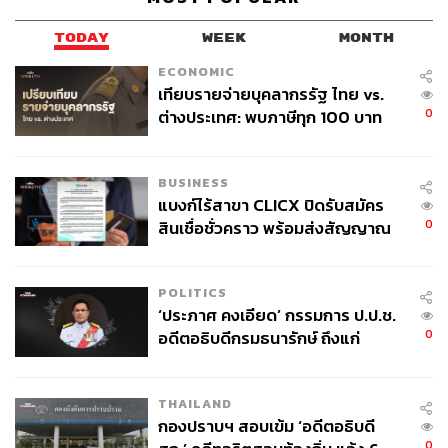
TODAY
WEEK
MONTH
ECONOMIC
เทียบรายจ่ายบุคลากรรัฐ ไทย vs.
0
ต่างประเทศ: พบภาษีทุก 100 บาท
ของคนไทยใช้ไปกับข้าราชการเฉียด
40 บาท
BUSINESS
แบงก์ไร้สาขา CLICX ปิดรับสมัคร
0
สินเชื่อชั่วคราว พร้อมส่งสัญญาณ
เตือนกลุ่มกู้เงินผิดวัตถุประสงค์-ให้
ข้อมูลเท็จ เตรียมดำเนินคดีเด็ดขาด
POLITICS
‘ประภาศ คงเอียด’ กรรมการ ป.ป.ช.
0
อดีตอธิบดีกรมธนารักษ์ ถึงแก่
อนิจกรรม
THAILAND
กองปราบฯ สอบเข้ม ‘อดีตอธิบดี
0