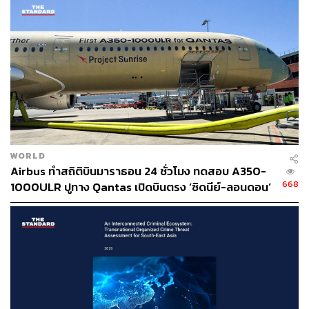
WORLD
Airbus ทำสถิติบินมาราธอน 24 ชั่วโมง ทดสอบ A350-
668
1000ULR ปูทาง Qantas เปิดบินตรง ‘ซิดนีย์-ลอนดอน’
ปี 2027