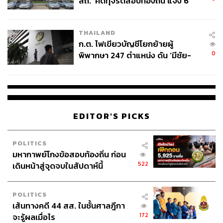
สถ.’ คดีทุจริตสอบท้องถิ่น แจ้ง 6
ข้อหาหนัก จ่อชง ป.ป.ช. 12 ส.ค. นี้
THAILAND
ก.ต. ไฟเขียวบัญชีโยกย้ายผู้
0
พิพากษา 247 ตำแหน่ง ดัน ‘มีชัย-
สรรพวิทย์’ คุมศาลอาญา-แพ่ง ‘วิธู
ร’ นั่งประธานศาลอุทธรณ์
EDITOR'S PICKS
POLITICS
มหากาพย์โกงข้อสอบท้องถิ่น ก่อน
522
เดินหน้าสู่จุดจบในสัปดาห์นี้
POLITICS
เส้นทางคดี 44 สส. ในชั้นศาลฎีกา
172
จะรู้ผลเมื่อไร