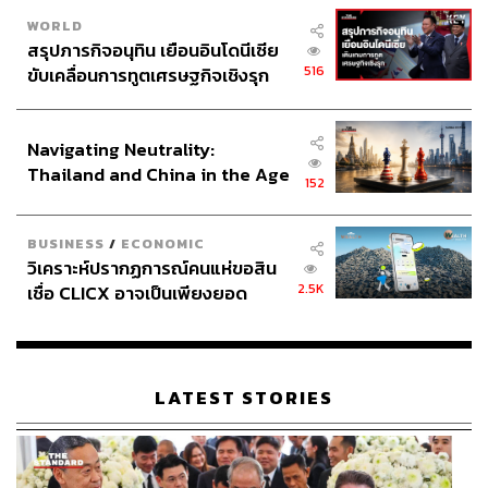
WORLD
สรุปภารกิจอนุทิน เยือนอินโดนีเซีย
516
ขับเคลื่อนการทูตเศรษฐกิจเชิงรุก
ประกาศหุ้นส่วนยุทธศาสตร์ไทย –
อินโดนีเซีย
Navigating Neutrality:
Thailand and China in the Age
152
of a New Global Order
BUSINESS
/
ECONOMIC
วิเคราะห์ปรากฏการณ์คนแห่ขอสิน
2.5K
เชื่อ CLICX อาจเป็นเพียงยอด
ภูเขาน้ำแข็ง ของปัญหาหนี้ครัว
เรือนไทยที่ถูกซุกไว้
LATEST STORIES