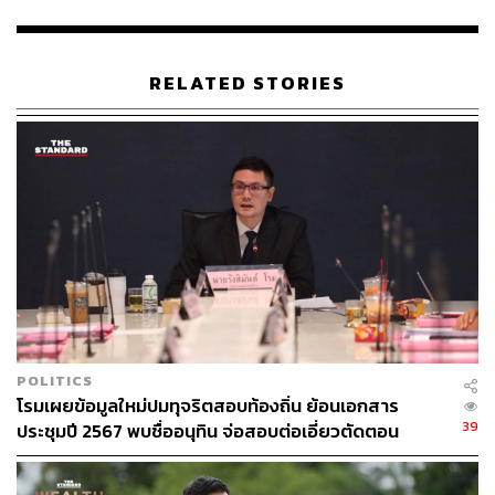
ความเจ๊งของร้านทอง แต่ในกรณีโรงกลั่น ก็คุณซื้อมา 5
หมื่น วันนี้ขึ้นไป 8 หมื่น รัฐจะบังคับให้คุณขาย 5 หมื่น คุณ
ต้องขาย เพราะเรามีกลไกกองทุนน้ำมันอุ้มการขาดทุนของ
RELATED STORIES
โรงกลั่นอยู่”
อรรถวิชช์แนะนำว่า รัฐบาลต้องคิดใหม่ ใช้ พ.ร.ก. ปี 2516
กำหนดราคาตายตัว เพราะเขาใช้ต้นทุนเก่าเมื่อเดือนที่แล้ว มี
เพียงราคาสมมติที่เพิ่มสูงขึ้น หากนายกรัฐมนตรีสั่งให้เป็น
ราคาเดียวได้ ไม่เกิดกลไก 2 ราคา และหากโรงกลั่นจะขอ
ชดเชยการขาดทุน ให้ทำเรื่องขึ้นมาขอคณะกรรมการ
กองทุน ไม่ใช่การชดเชยอัตโนมัติอย่างที่เป็นทุกวันนี้ เพราะ
โรงกลั่นย่อมต้องรู้ต้นทุนและกำไรขาดทุนอยู่แล้ว
“ขีดเส้นใต้ 500 ครั้ง กองทุนน้ำมันไม่ได้มีไว้ชดเชยกำไรโรง
POLITICS
กลั่น และนี่คือสิ่งที่รัฐบาลต้องทำ คิดว่าท่านจะทำสำเร็จ ขอ
โรมเผยข้อมูลใหม่ปมทุจริตสอบท้องถิ่น ย้อนเอกสาร
ให้กำลังใจ” อรรถวิชช์ทิ้งท้าย
39
ประชุมปี 2567 พบชื่ออนุทิน จ่อสอบต่อเอี่ยวตัดตอน
ม.บูรพา หรือไม่
TAGS:
นายกรัฐมนตรี
วิกฤตพลังงาน
สมาชิกสภาผู้แทนราษฎร (สส.)