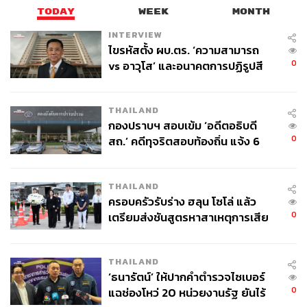
TODAY
WEEK
MONTH
INTERVIEW
ไขรหัสตั้ง ผบ.ตร. ‘ความสามารถ
0
vs อาวุโส’ และอนาคตการปฏิรูปสี
กากี กับ พล.ต.อ. เอก อังสนานนท์
THAILAND
กองปราบฯ สอบเข้ม ‘อดีตอธิบดี
0
สถ.’ คดีทุจริตสอบท้องถิ่น แจ้ง 6
ข้อหาหนัก จ่อชง ป.ป.ช. 12 ส.ค. นี้
THAILAND
ครอบครัวรับร่าง ฮลุน โซโล่ แล้ว
0
เตรียมส่งชันสูตรหาสาเหตุการเสีย
ชีวิต
THAILAND
‘ธนารัตน์’ ให้ปากคำตำรวจไซเบอร์
0
แฉช่องโหว่ 20 หน่วยงานรัฐ ยันไร้