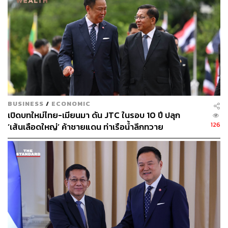
พรรครวมไทยสร้างชาติ
กระทรวงพาณิชย์
Energy Shock
อรรถวิชช์ สุวรรณภักดี
กระทรวงพลังงาน
อนุทิน ชาญวีรกูล
น้ำมันเชื้อเพลิง
กองทุนน้ำมันเชื้อเพลิง
ราคาน้ำมัน
พีระพันธุ์ สาลีรัฐวิภาค
โรงกลั่น
BUSINESS
/
ECONOMIC
เปิดบทใหม่ไทย-เมียนมา ดัน JTC ในรอบ 10 ปี ปลุก
126
‘เส้นเลือดใหญ่’ ค้าชายแดน ท่าเรือน้ำลึกทวาย
124
ABOUT THE AUTHOR
THE STANDARD TEAM
กองบรรณาธิการ THE STANDARD