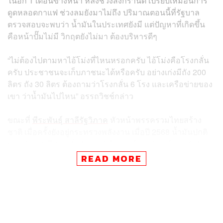
ในอีก 1 เดือนข้างหน้า หลังช่วงสงกรานต์ เปรียบเหมือนการ
ดูดหลอดกาแฟ ช่วงลมยังมาไม่ถึง ปริมาณตอนนี้ที่รัฐบาล
ตรวจสอบจะพบว่า น้ำมันในประเทศยังมี แต่ปัญหาที่เกิดขึ้น
คือหน้าปั๊มไม่มี วิกฤตยังไม่มา ต้องบริหารดีๆ
“ไม่ต้องไปตามหาไอ้โม่งที่ไหนหรอกครับ ไอ้โม่งคือโรงกลั่น
ครับ ประชาชนจะเก็บภาชนะได้หรือครับ อย่างเก่งมีถัง 200
ลิตร ถัง 30 ลิตร ต้องถามว่าโรงกลั่น 6 โรง และเครือข่ายของ
เขา ว่าน้ำมันไปไหน” อรรถวิชช์กล่าว
ขณะที่
พีระพันธุ์ สาลีรัฐวิภาค
หัวหน้าพรรครวมไทยสร้าง
ชาติ เมื่อครั้งยังอยู่กระทรวงพลังงาน เมื่อปี 2568 น้ำมันปกติ
ของประเทศไทย กลั่นวันละ 1 ล้านบาร์เรล 1 บาร์เรลเท่ากับ
159 ลิตร กล่าวคือในปี 2568 ที่ผ่านมา ไทยผลิตน้ำมันอย่าง
READ MORE
น้อย 159 ล้านลิตรต่อวัน ถือว่าเพียงพอ แต่เหตุใดหน้าปั๊มจึง
ไม่พอ เพราะสงครามเกิดเมื่อ 8 กุมภาพันธ์ ราคาน้ำมัน
สำเร็จรูปกระชากขึ้นเมื่อต้นเดือนมีนาคม และเกิดอาการ 2
ราคา