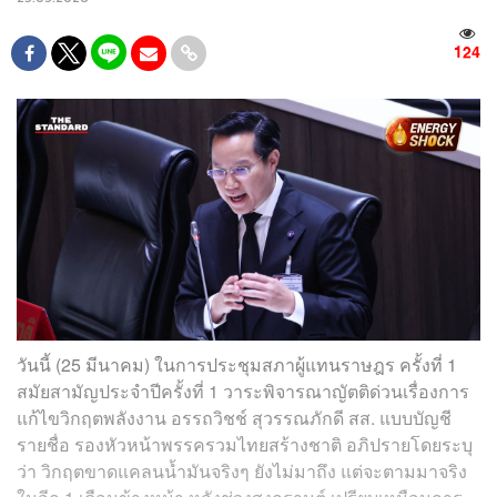
124
วันนี้ (25 มีนาคม) ในการประชุมสภาผู้แทนราษฎร ครั้งที่ 1
สมัยสามัญประจำปีครั้งที่ 1 วาระพิจารณาญัตติด่วนเรื่องการ
แก้ไขวิกฤตพลังงาน อรรถวิชช์ สุวรรณภักดี สส. แบบบัญชี
รายชื่อ รองหัวหน้าพรรครวมไทยสร้างชาติ อภิปรายโดยระบุ
ว่า วิกฤตขาดแคลนน้ำมันจริงๆ ยังไม่มาถึง แต่จะตามมาจริง