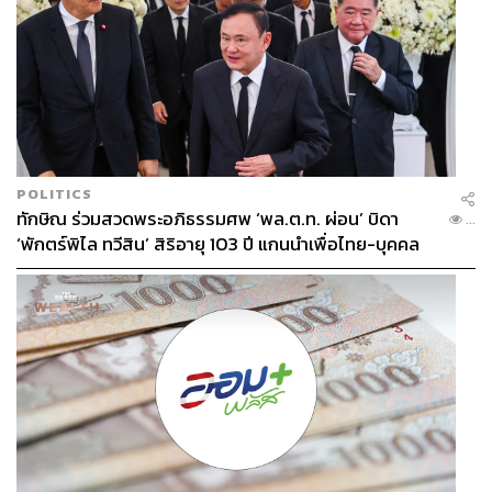
POLITICS
ทักษิณ ร่วมสวดพระอภิธรรมศพ ‘พล.ต.ท. ผ่อน’ บิดา
...
‘พักตร์พิไล ทวีสิน’ สิริอายุ 103 ปี แกนนำเพื่อไทย-บุคคล
หลากวงการร่วมอาลัย