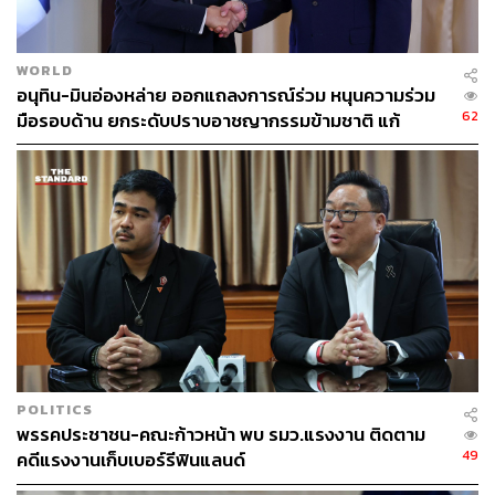
ABOUT THE PHOTOGRAPHER
ณาฌารัฐ ภักดีอาสา
ช่างภาพข่าว ประจำสำนักข่าว THE
WORLD
STANDARD
อนุทิน-มินอ่องหล่าย ออกแถลงการณ์ร่วม หนุนความร่วม
62
มือรอบด้าน ยกระดับปราบอาชญากรรมข้ามชาติ แก้
ปัญหาหมอกควัน-มลพิษทางน้ำ
POLITICS
พรรคประชาชน-คณะก้าวหน้า พบ รมว.แรงงาน ติดตาม
49
คดีแรงงานเก็บเบอร์รีฟินแลนด์