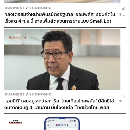
BUSINESS
/
ECONOMIC
คลังเตรียมจำหน่ายพันธบัตรรัฐบาล ‘ออมพลัส’ รอบถัดไป
...
เร็วสุด 4 ก.ย.นี้ อาจเพิ่มสัดส่วนการขายแบบ Small Lot
First มากขึ้น
BUSINESS
/
ECONOMIC
‘เอกนิติ’ เผยอยู่ระหว่างหารือ ‘ไทยเที่ยวไทยพลัส’ มีสิทธิใช้
...
งบจากเงินกู้ 4 แสนล้าน มั่นใจงบต่อ ‘ไทยช่วยไทย พลัส’
เฟส 2 มีเพียงพอ