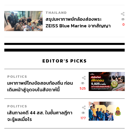
นัยทางการเมือง
THAILAND
สรุปมหากาพย์กล้องส่องพระ
0
ZEISS Blue Marine จากสัญญา
ผลิต 8.3 ล้าน สู่ข้อพิพาท ‘มา
เวลล์ฯ’ ฟ้อง ‘โทน บางแค’ ผิดนัด
จ่ายหนี้-แอบระบุแบรนด์
EDITOR'S PICKS
POLITICS
มหากาพย์โกงข้อสอบท้องถิ่น ก่อน
525
เดินหน้าสู่จุดจบในสัปดาห์นี้
POLITICS
เส้นทางคดี 44 สส. ในชั้นศาลฎีกา
177
จะรู้ผลเมื่อไร