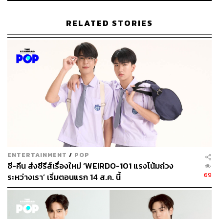
RELATED STORIES
ภาพ:
innjkrsn / Instagram
TAGS:
อิน-จักราสินธุ์ อัศวธนะชัย
องศา-ธีธัช คุ้มเมือง
one31
ซีรีส์วาย
Boys’ Love
ENTERTAINMENT
/
POP
ซี-คีน ส่งซีรีส์เรื่องใหม่ ‘WEIRDO-101 แรงโน้มถ่วง
69
ระหว่างเรา’ เริ่มตอนแรก 14 ส.ค. นี้
1.2K
ABOUT THE AUTHOR