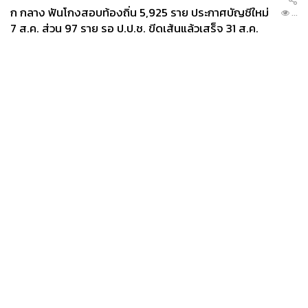
ก กลาง ฟันโกงสอบท้องถิ่น 5,925 ราย ประกาศบัญชีใหม่
...
7 ส.ค. ส่วน 97 ราย รอ ป.ป.ช. ขีดเส้นแล้วเสร็จ 31 ส.ค.
News
Wealth
Pop
Podcast
Video
Now
Opinion
Careers
Events
Privacy
About
Contact
Policy
FOR
ADVERTISING
MEMBERSHIP