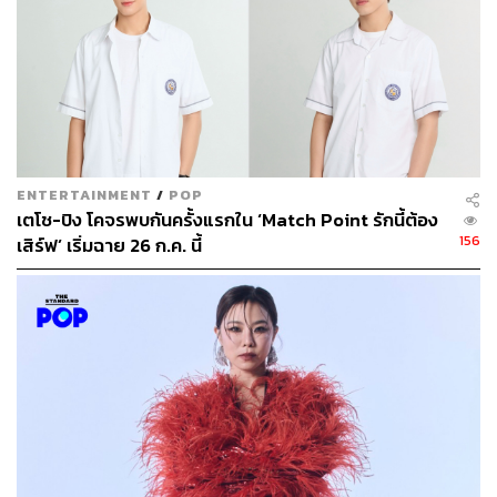
ขัติยา ฤทธิรุตม์
Content Creator (Thai Culture) - THE
STANDARD POP
ENTERTAINMENT
/
POP
เตโช-ปิง โคจรพบกันครั้งแรกใน ‘Match Point รักนี้ต้อง
156
เสิร์ฟ’ เริ่มฉาย 26 ก.ค. นี้