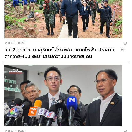
POLITICS
มท. 2 ลุยชายแดนสุรินทร์ สั่ง กฟภ. ขยายไฟฟ้า ‘ปราสาท
...
ตาควาย–เนิน 350’ เสริมความมั่นคงชายแดน
POLITICS