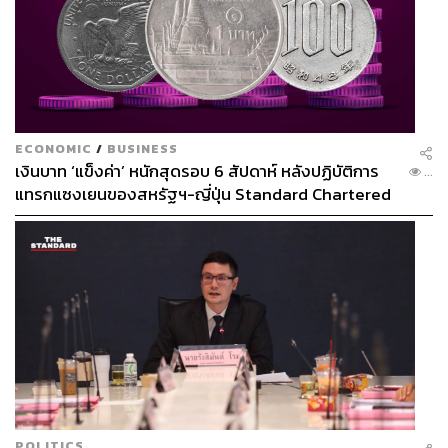
ECONOMIC
/
BUSINESS
เงินบาท ‘แข็งค่า’ หนักสุดรอบ 6 สัปดาห์ หลังปฏิบัติการ
...
แทรกแซงเยนของสหรัฐฯ-ญี่ปุ่น Standard Chartered
เปิดเป้าสิ้นปีนี้จ่อแข็งต่อแตะ 32.50 บาทต่อดอลลาร์
POLITICS