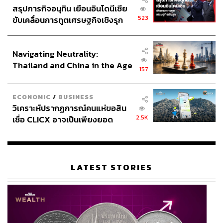
สรุปภารกิจอนุทิน เยือนอินโดนีเซีย
523
ขับเคลื่อนการทูตเศรษฐกิจเชิงรุก
ประกาศหุ้นส่วนยุทธศาสตร์ไทย –
อินโดนีเซีย
Navigating Neutrality:
Thailand and China in the Age
157
of a New Global Order
ECONOMIC
/
BUSINESS
วิเคราะห์ปรากฏการณ์คนแห่ขอสิน
2.5K
เชื่อ CLICX อาจเป็นเพียงยอด
ภูเขาน้ำแข็ง ของปัญหาหนี้ครัว
เรือนไทยที่ถูกซุกไว้
LATEST STORIES