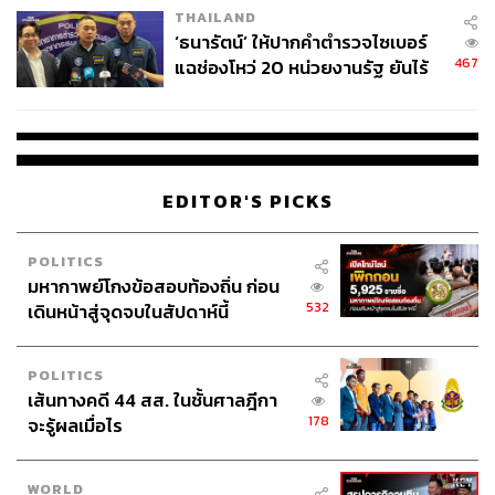
THAILAND
‘ธนารัตน์’ ให้ปากคำตำรวจไซเบอร์
467
แฉช่องโหว่ 20 หน่วยงานรัฐ ยันไร้
นัยทางการเมือง
EDITOR'S PICKS
POLITICS
มหากาพย์โกงข้อสอบท้องถิ่น ก่อน
532
เดินหน้าสู่จุดจบในสัปดาห์นี้
POLITICS
เส้นทางคดี 44 สส. ในชั้นศาลฎีกา
178
จะรู้ผลเมื่อไร
WORLD