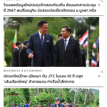
โรมเผยข้อมูลใหม่ปมทุจริตสอบท้องถิ่น ย้อนเอกสารประชุม
...
ปี 2567 พบชื่ออนุทิน จ่อสอบต่อเอี่ยวตัดตอน ม.บูรพา หรือ
ไม่
BUSINESS
/
ECONOMIC
เปิดบทใหม่ไทย-เมียนมา ดัน JTC ในรอบ 10 ปี ปลุก
...
‘เส้นเลือดใหญ่’ ค้าชายแดน ท่าเรือน้ำลึกทวาย