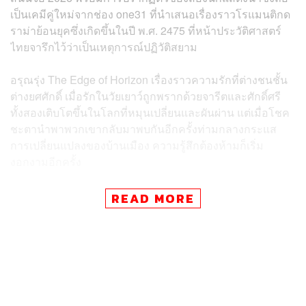
เป็นเคมีคู่ใหม่จากช่อง one31 ที่นำเสนอเรื่องราวโรแมนติกด
ราม่าย้อนยุคซึ่งเกิดขึ้นในปี พ.ศ. 2475 ที่หน้าประวัติศาสตร์
ไทยจารึกไว้ว่าเป็นเหตุการณ์ปฏิวัติสยาม
อรุณรุ่ง The Edge of Horizon เรื่องราวความรักที่ต่างชนชั้น
ต่างยศศักดิ์ เมื่อรักในวัยเยาว์ถูกพรากด้วยจารีตและศักดิ์ศรี
ทั้งสองเติบโตขึ้นในโลกที่หมุนเปลี่ยนและผันผ่าน แต่เมื่อโชค
ชะตานำพาพวกเขากลับมาพบกันอีกครั้งท่ามกลางกระแส
การเปลี่ยนแปลงของบ้านเมือง ความรู้สึกต้องห้ามก็เริ่ม
งอกงามอีกครั้ง
ซึ่งนอกจากเรื่องราวพีเรียดย้อนยุคแล้ว ยังเสริมทัพด้วยนัก
READ MORE
แสดงรุ่นใหญ่อย่าง ชาย ชาตโยดม และ แหม่ม คัทลียา พร้อม
นักแสดงอีกมากมายการันตีความเข้มข้นที่เต็มไปด้วยการ
ฟาดฟันทางการแสดงไม่ว่าจะรุ่นเล็กหรือรุ่นใหญ่ สุดท้ายแล้ว
เมื่อหัวใจอยู่คนละฟาก เหมือนดวงตะวันและผืนดิน จะมีวัน
บรรจบกันได้หรือไม่