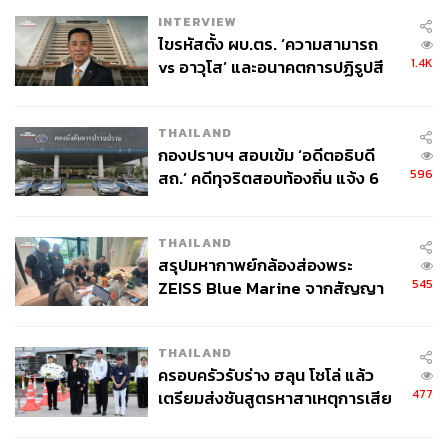
INTERVIEW
ไขรหัสตั้ง ผบ.ตร. ‘ความสามารถ
1.4K
vs อาวุโส’ และอนาคตการปฏิรูปสี
กากี กับ พล.ต.อ. เอก อังสนานนท์
THAILAND
กองปราบฯ สอบเข้ม ‘อดีตอธิบดี
596
สถ.’ คดีทุจริตสอบท้องถิ่น แจ้ง 6
ข้อหาหนัก จ่อชง ป.ป.ช. 12 ส.ค. นี้
THAILAND
สรุปมหากาพย์กล้องส่องพระ
545
ZEISS Blue Marine จากสัญญา
ผลิต 8.3 ล้าน สู่ข้อพิพาท ‘มา
เวลล์ฯ’ ฟ้อง ‘โทน บางแค’ ผิดนัด
THAILAND
จ่ายหนี้-แอบระบุแบรนด์
ครอบครัวรับร่าง ฮลุน โซโล่ แล้ว
477
เตรียมส่งชันสูตรหาสาเหตุการเสีย
ชีวิต