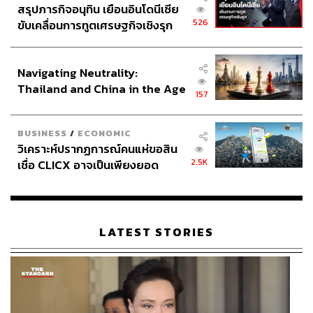
สรุปภารกิจอนุทิน เยือนอินโดนีเซีย
526
ขับเคลื่อนการทูตเศรษฐกิจเชิงรุก
ประกาศหุ้นส่วนยุทธศาสตร์ไทย –
อินโดนีเซีย
Navigating Neutrality:
Thailand and China in the Age
157
of a New Global Order
BUSINESS
/
ECONOMIC
วิเคราะห์ปรากฏการณ์คนแห่ขอสิน
2.5K
เชื่อ CLICX อาจเป็นเพียงยอด
ภูเขาน้ำแข็ง ของปัญหาหนี้ครัว
เรือนไทยที่ถูกซุกไว้
LATEST STORIES