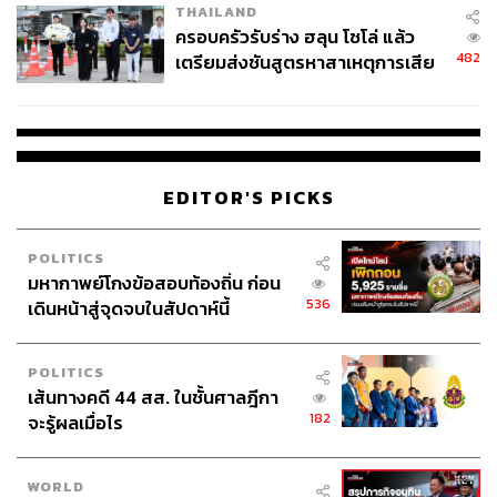
THAILAND
ครอบครัวรับร่าง ฮลุน โซโล่ แล้ว
482
เตรียมส่งชันสูตรหาสาเหตุการเสีย
ชีวิต
EDITOR'S PICKS
POLITICS
มหากาพย์โกงข้อสอบท้องถิ่น ก่อน
536
เดินหน้าสู่จุดจบในสัปดาห์นี้
POLITICS
เส้นทางคดี 44 สส. ในชั้นศาลฎีกา
182
จะรู้ผลเมื่อไร
WORLD