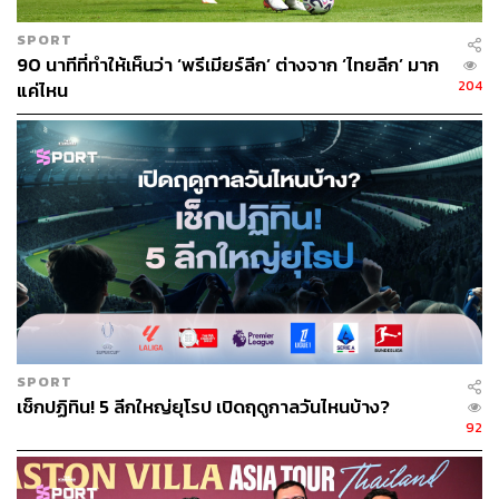
SPORT
90 นาทีที่ทำให้เห็นว่า ‘พรีเมียร์ลีก’ ต่างจาก ‘ไทยลีก’ มาก
204
แค่ไหน
SPORT
เช็กปฏิทิน! 5 ลีกใหญ่ยุโรป เปิดฤดูกาลวันไหนบ้าง?
92