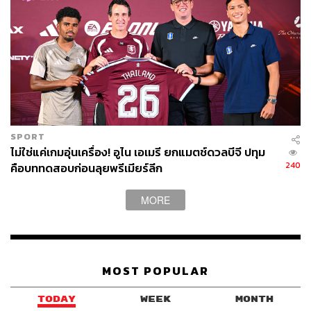
SPORT
ไม่ใช่แค่เกมอุ่นเครื่อง! อูไน เอเมรี ยกแมตช์ดวลบีจี ปทุม
240
คือบททดสอบก่อนลุยพรีเมียร์ลีก
MORE
MOST POPULAR
TODAY
WEEK
MONTH