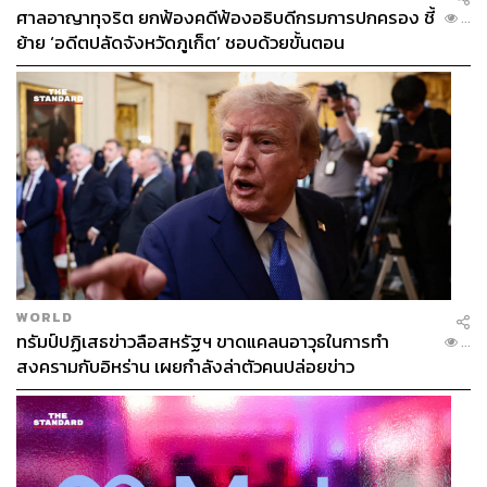
ศาลอาญาทุจริต ยกฟ้องคดีฟ้องอธิบดีกรมการปกครอง ชี้
...
ย้าย ‘อดีตปลัดจังหวัดภูเก็ต’ ชอบด้วยขั้นตอน
WORLD
ทรัมป์ปฏิเสธข่าวลือสหรัฐฯ ขาดแคลนอาวุธในการทำ
...
สงครามกับอิหร่าน เผยกำลังล่าตัวคนปล่อยข่าว