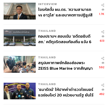
INTERVIEW
ไขรหัสตั้ง ผบ.ตร. ‘ความสามารถ
1.7K
vs อาวุโส’ และอนาคตการปฏิรูปสี
กากี กับ พล.ต.อ. เอก อังสนานนท์
THAILAND
กองปราบฯ สอบเข้ม ‘อดีตอธิบดี
613
สถ.’ คดีทุจริตสอบท้องถิ่น แจ้ง 6
ข้อหาหนัก จ่อชง ป.ป.ช. 12 ส.ค. นี้
THAILAND
สรุปมหากาพย์กล้องส่องพระ
592
ZEISS Blue Marine จากสัญญา
ผลิต 8.3 ล้าน สู่ข้อพิพาท ‘มา
เวลล์ฯ’ ฟ้อง ‘โทน บางแค’ ผิดนัด
THAILAND
จ่ายหนี้-แอบระบุแบรนด์
‘ธนารัตน์’ ให้ปากคำตำรวจไซเบอร์
492
แฉช่องโหว่ 20 หน่วยงานรัฐ ยันไร้
นัยทางการเมือง