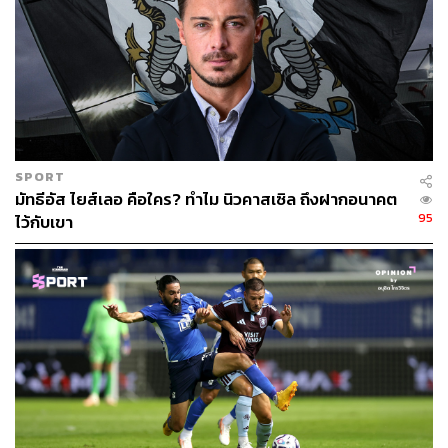
SPORT
มัทธีอัส ไยส์เลอ คือใคร? ทำไม นิวคาสเซิล ถึงฝากอนาคต
95
ไว้กับเขา