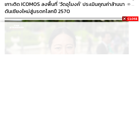
เกาะติด ICOMOS ลงพื้นที่ ‘วัดอุโมงค์’ ประเมินคุณค่าล้านนา
...
ดันเชียงใหม่สู่มรดกโลกปี 2570
THAILAND
ปลัด ทส. จ่อตั้งคณะทำงานร่วมแก้ปัญหาสารพิษในแม่น้ำ
...
ข้ามพรมแดนไทย-เมียนมา เล็งเริ่มถกนัดแรก ส.ค.นี้