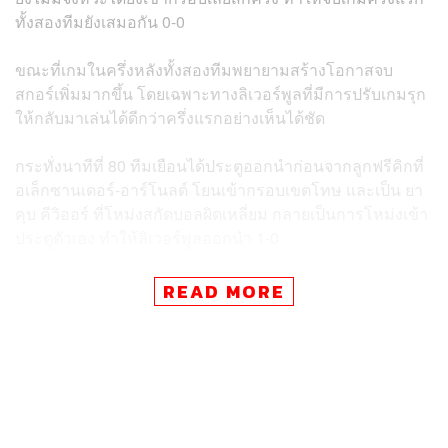
ทั้งสองทีมยังเสมอกัน 0-0
ขณะที่เกมในครึ่งหลังทั้งสองทีมพยายามสร้างโอกาสจบ
สกอร์เพิ่มมากขึ้น โดยเฉพาะทางลิเวอร์พูลที่มีการปรับเกมรุก
ให้กลับมาเล่นได้ดีกว่าครึ่งแรกอย่างเห็นได้ชัด
กระทั่งนาทีที่ 80 ทีมเยือนได้ประตูออกนำก่อนจากลูกฟรีคิกที่
อเล็กซานเดอร์-อาร์โนลด์ โยนเข้ากรอบเขตโทษ และเป็น ยา
คุบ คีวิออร์ ที่โหม่งสกัดบอลผิดเหลี่ยม กลายเป็นการโหม่งเข้า
ประตูตัวเอง ทำให้ลิเวอร์พูลออกนำ 1-0
หลังจากนั้นอาร์เซนอลพยายามเร่งเครื่องทวงประตูคืน แต่ทำ
READ MORE
ไม่สำเร็จ จนในช่วงนาทีที่ 90+5 ลิเวอร์พูลที่ได้เล่นจังหวะสวน
กลับ และมาบวกสกอร์เพิ่มเป็น 2-0 จากลูกยิงของ หลุยส์ ดิ
อาซ
ทำให้ท้ายที่สุดจบเกม 90 นาที ลิเวอร์พูลบุกไปเฉือนชนะ
อาร์เซนอล 2-0 พร้อมตีตั๋วเข้ารอบ 4 หรือรอบ 16 ทีมสุดท้าย