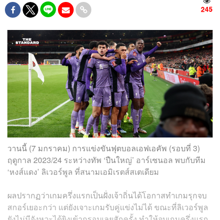
245
วานนี้ (7 มกราคม) การแข่งขันฟุตบอลเอฟเอคัพ (รอบที่ 3)
ฤดูกาล 2023/24 ระหว่างทัพ ‘ปืนใหญ่’ อาร์เซนอล พบกับทีม
‘หงส์แดง’ ลิเวอร์พูล ที่สนามเอมิเรตส์สเตเดียม
ผลปรากฏว่าเกมครึ่งแรกเป็นฝั่งเจ้าถิ่นได้โอกาสทำเกมรุกจบ
สกอร์เยอะกว่า แต่ยังเจาะเกมรับคู่แข่งไม่ได้ ขณะที่ลิเวอร์พูล
ยังไม่มีจังหวะได้ยิงเข้ากรอบเลยสักครั้ง ทำให้จบเกมครึ่งแรก