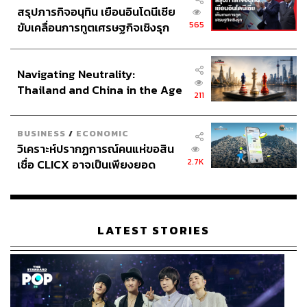
สรุปภารกิจอนุทิน เยือนอินโดนีเซีย
565
ขับเคลื่อนการทูตเศรษฐกิจเชิงรุก
ประกาศหุ้นส่วนยุทธศาสตร์ไทย –
อินโดนีเซีย
Navigating Neutrality:
Thailand and China in the Age
211
of a New Global Order
BUSINESS
/
ECONOMIC
วิเคราะห์ปรากฏการณ์คนแห่ขอสิน
2.7K
เชื่อ CLICX อาจเป็นเพียงยอด
ภูเขาน้ำแข็ง ของปัญหาหนี้ครัว
เรือนไทยที่ถูกซุกไว้
LATEST STORIES