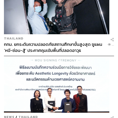
THAILAND
กทม. ยกระดับความปลอดภัยสถานศึกษาขั้นสูงสุด ชูแผน
...
‘หนี-ซ่อน-สู้’ ประกาศคุมเข้มพื้นที่ปลอดอาวุธ
NEWS
/
THAILAND