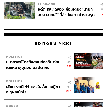
THAILAND
อดีต สส. ‘ฉลอง’ ก่อเหตุยิง ‘นายก
0
อบจ.นนทบุรี’ ที่สำนักงาน ตำรวจรุด
ลงพื้นที่
EDITOR'S PICKS
POLITICS
มหากาพย์โกงข้อสอบท้องถิ่น ก่อน
621
เดินหน้าสู่จุดจบในสัปดาห์นี้
POLITICS
เส้นทางคดี 44 สส. ในชั้นศาลฎีกา
257
จะรู้ผลเมื่อไร
WORLD