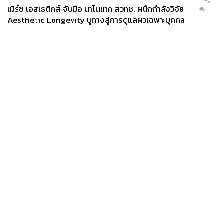
เมิร์ซ เอสเธติกส์ จับมือ นาโนเทค สวทช. ผนึกกำลังวิจัย
...
Aesthetic Longevity ปูทางสู่การดูแลผิวเฉพาะบุคคล
[PR NEWS]
News
Wealth
Pop
Podcast
Video
Now
Opinion
Careers
Events
Privacy
About
Contact
Policy
FOR
ADVERTISING
MEMBERSHIP