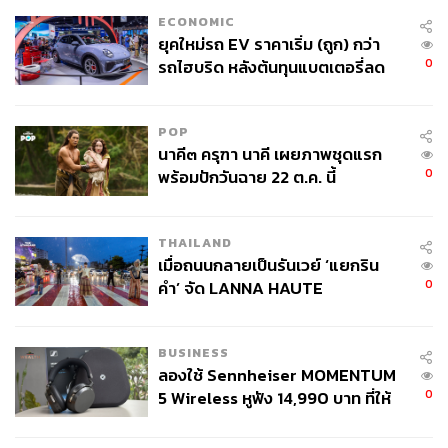
ECONOMIC
ยุคใหม่รถ EV ราคาเริ่ม (ถูก) กว่า
0
รถไฮบริด หลังต้นทุนแบตเตอรี่ลด
ลง - จีนแห่บุกตลาดเกิดใหม่
POP
นาคี๓ ครุฑา นาคี เผยภาพชุดแรก
0
พร้อมปักวันฉาย 22 ต.ค. นี้
THAILAND
เมื่อถนนกลายเป็นรันเวย์ ‘แยกริน
0
คำ’ จัด LANNA HAUTE
COUTURE กลางสายฝน
BUSINESS
ลองใช้ Sennheiser MOMENTUM
0
5 Wireless หูฟัง 14,990 บาท ที่ให้
ผู้ใช้ถอดเปลี่ยนแบตเองได้ ก่อนกฎ
EU บังคับปีหน้า