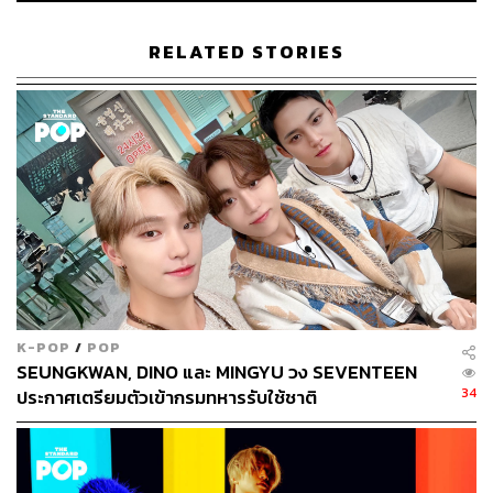
RELATED STORIES
242
ABOUT THE AUTHOR
พิมพ์ คำภีร์
นักเขียนกองบรรณาธิการคัลเจอร์ สำนักข่าว
K-POP
/
POP
THE STANDARD
SEUNGKWAN, DINO และ MINGYU วง SEVENTEEN
34
ประกาศเตรียมตัวเข้ากรมทหารรับใช้ชาติ