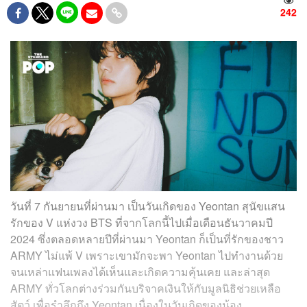
242
วันที่ 7 กันยายนที่ผ่านมา เป็นวันเกิดของ Yeontan สุนัขแสน
รักของ V แห่งวง BTS ที่จากโลกนี้ไปเมื่อเดือนธันวาคมปี
2024 ซึ่งตลอดหลายปีที่ผ่านมา Yeontan ก็เป็นที่รักของชาว
ARMY ไม่แพ้ V เพราะเขามักจะพา Yeontan ไปทำงานด้วย
จนเหล่าแฟนเพลงได้เห็นและเกิดความคุ้นเคย และล่าสุด
ARMY ทั่วโลกต่างร่วมกันบริจาคเงินให้กับมูลนิธิช่วยเหลือ
สัตว์ เพื่อรำลึกถึง Yeontan เนื่องในวันเกิดของน้อง