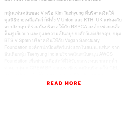
กลุ่มแฟนคลับของ V หรือ Kim Taehyung ที่บริจาคเงินให้
มูลนิธิช่วยเหลือสัตว์ ก็มีทั้ง V Union และ KTH_UK แฟนคลับ
จากอังกฤษ ที่ร่วมกันบริจาคให้กับ RSPCA องค์กรช่วยเหลือ
ฟื้นฟู เยียวยา และดูแลความเป็นอยู่ของสัตว์แห่งอังกฤษ, กลุ่ม
BTS V Spain บริจาคเงินให้กับ Vegan Sanctuary
Foundation องค์กรปกป้องสัตว์แห่งแรกในสเปน, แฟนๆ จาก
อินเดียกลุ่ม Taehyung India บริจาคเงินสนับสนุน AWCS
Foundation เพื่อช่วยเหลือสัตว์ที่ได้รับผลกระทบจากเหตุน้ำ
ท่วม, กลุ่ม V CREW BR จากบราซิลร่วมกันบริจาคให้ CEL
องค์กรปกป้องสัตว์ท้องถิ่น และกลุ่ม Kim Taehyung
Myanmar บริจาคให้ Oasis Shelter มูลนิธิดูแลสัตว์ที่ถูกทอด
READ MORE
ทิ้ง
Yeontan มักจะได้รับการขนานนามว่าเป็น ‘สมาชิกคนที่ 8
ของวง BTS’ โดย V รับเลี้ยง Yeontan ที่มีปัญหาสุขภาพมา
เลี้ยงเมื่อหลายปีก่อน และเคยพูดถึงสุนัขของเขาระหว่างการ
สัมภาษณ์ในปี 2021 ว่า