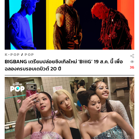
K-POP
/
POP
BIGBANG เตรียมปล่อยซิงเกิลใหม่ ‘BiiiG’ 19 ส.ค. นี้ เพื่อ
36
ฉลองครบรอบเดบิวต์ 20 ปี