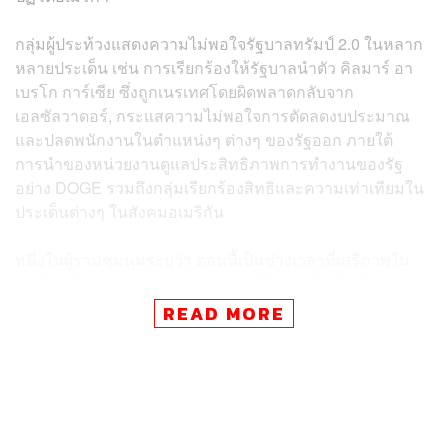
กลุ่มผู้ประท้วงแสดงความไม่พอใจรัฐบาลทรัมป์ 2.0 ในหลาก
หลายประเด็น เช่น การเรียกร้องให้รัฐบาลนำตัว คิลมาร์ อา
เบรโก การ์เซีย ซึ่งถูกเนรเทศโดยผิดพลาดกลับจาก
เอลซัลวาดอร์, กระแสความไม่พอใจการตัดลดงบประมาณ
และปลดพนักงานในตำแหน่งๆ ต่างๆ ของรัฐออก ภายใต้
การนำของหน่วยงานดูแลประสิทธิภาพการทำงานของรัฐ
อย่าง DOGE รวมถึงกลุ่มเรียกร้องสิทธิและความเท่าเทียมใน
ประเด็นต่างๆ ในสังคมอเมริกัน
หนึ่งในผู้ร่วมชุมนุมระบุว่า ตอนนี้เป็นช่วงเวลาที่เสรีภาพใน
อเมริกากำลังถูกคุกคาม และเหตุผลที่เขาตัดสินใจเข้าร่วม
ชุมนุมเป็นเพราะเขาต้องการให้หลานๆ เห็นว่าเสรีภาพต้อง
READ MORE
ต่อสู้เพื่อรักษาไว้
ถึงแม้ว่าจะเกิดกระแสชุมนุมต่อต้านรัฐบาลทรัมป์ในหลาย
เมืองใหญ่ทั่วประเทศ แต่ผลสำรวจล่าสุดจาก Gallup ยังชี้ว่า
45% ของประชาชนยังคงสนับสนุนทรัมป์ ซึ่งสูงกว่าช่วงเวลา