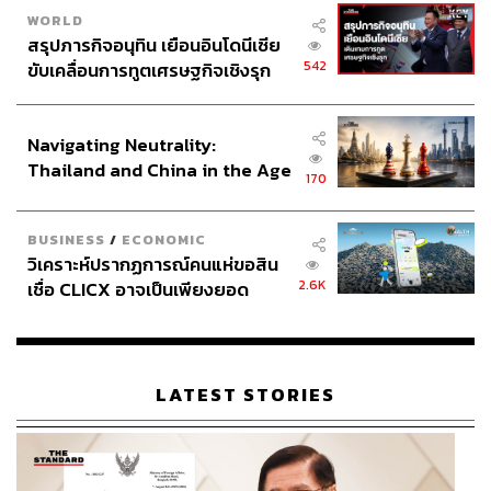
WORLD
สรุปภารกิจอนุทิน เยือนอินโดนีเซีย
542
ขับเคลื่อนการทูตเศรษฐกิจเชิงรุก
ประกาศหุ้นส่วนยุทธศาสตร์ไทย –
อินโดนีเซีย
Navigating Neutrality:
Thailand and China in the Age
170
of a New Global Order
BUSINESS
/
ECONOMIC
วิเคราะห์ปรากฏการณ์คนแห่ขอสิน
2.6K
เชื่อ CLICX อาจเป็นเพียงยอด
ภูเขาน้ำแข็ง ของปัญหาหนี้ครัว
เรือนไทยที่ถูกซุกไว้
LATEST STORIES