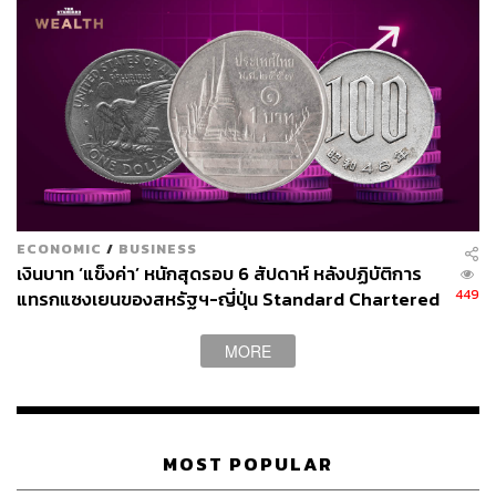
https://www.bbc.com/news/articles/czjn0410e3zo
https://www.cbsnews.com/news/anti-trump-rallies-ha
nds-off-administration-washington-new-york-boston/
https://www.reuters.com/world/us/thousands-proteste
rs-rally-against-trump-across-us-2025-04-19/
TAGS:
Donald Trump
USA
Trump 2.0
ECONOMIC
/
BUSINESS
เงินบาท ‘แข็งค่า’ หนักสุดรอบ 6 สัปดาห์ หลังปฏิบัติการ
449
แทรกแซงเยนของสหรัฐฯ-ญี่ปุ่น Standard Chartered
เปิดเป้าสิ้นปีนี้จ่อแข็งต่อแตะ 32.50 บาทต่อดอลลาร์
MORE
410
MOST POPULAR
ABOUT THE AUTHOR