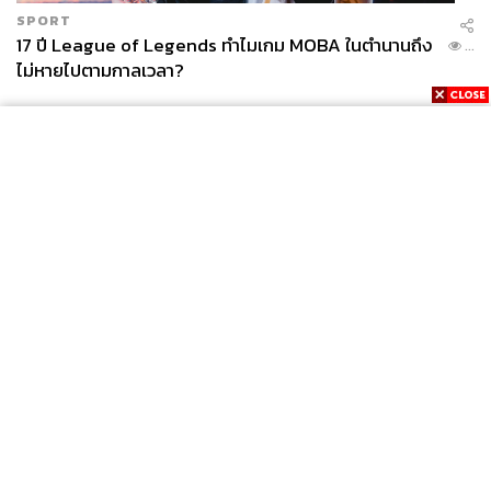
SPORT
17 ปี League of Legends ทำไมเกม MOBA ในตำนานถึง
...
ไม่หายไปตามกาลเวลา?
News
Wealth
Pop
Podcast
Video
Now
Opinion
Careers
Events
Privacy
About
Contact
Policy
FOR
ADVERTISING
MEMBERSHIP