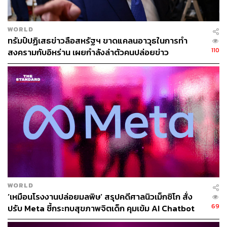
ภาพ: Caitlin Ochs / Reuters
WORLD
ทรัมป์ปฏิเสธข่าวลือสหรัฐฯ ขาดแคลนอาวุธในการทำ
110
สงครามกับอิหร่าน เผยกำลังล่าตัวคนปล่อยข่าว
WORLD
ภาพ: Caitlin Ochs / Reuters
‘เหมือนโรงงานปล่อยมลพิษ’ สรุปคดีศาลนิวเม็กซิโก สั่ง
69
ปรับ Meta ชี้กระทบสุขภาพจิตเด็ก คุมเข้ม AI Chatbot
ภาพ: Caitlin Ochs / Reuters
อ้างอิง: