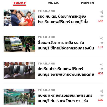
ณรงค์กร มโนจันทร์เพ็ญ
TODAY
WEEK
MONTH
Content Creator กองบรรณาธิการข่าว THE
THAILAND
STANDARD
รอง ผบ.ตร. บัญชาการเหตุยิง
1.4K
โรงเรียนเทพศิรินทร์ นนทบุรี สั่ง
ค้นหา 2 รอบยืนยันไร้คนติดค้าง พบ
ศพปู่-ย่าที่บ้านพักผู้ก่อเหตุ
THAILAND
สื่อนอกจับตากราดยิง รร. ใน
1.3K
นนทบุรี ชี้ไทยมีอัตราครอบครองปืน
สูงในระดับต้นของภูมิภาค
THAILAND
นักเรียนโรงเรียนเทพศิรินทร์
832
นนทบุรี อพยพเข้ายังพื้นที่ปลอดภัย
ชั่วคราว หลังเหตุใช้อาวุธปืนภายใน
โรงเรียนคลี่คลาย
THAILAND
คืบหน้าเหตุยิงโรงเรียนเทพศิรินทร์
682
นนทบุรี ดับ 6 ศพ โฆษก ตร. เร่ง
สอบปมขโมยปืนปู่ก่อเหตุ