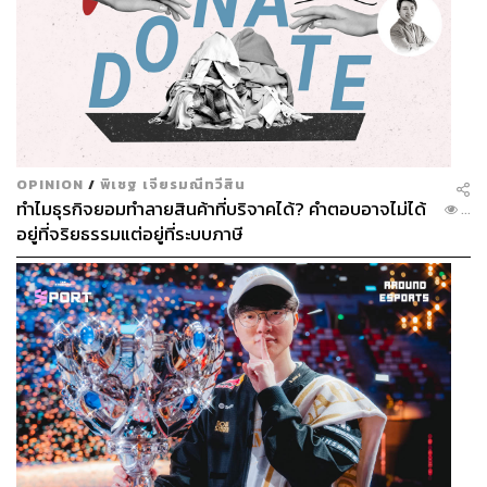
OPINION
/
พิเชฐ เจียรมณีทวีสิน
ทำไมธุรกิจยอมทำลายสินค้าที่บริจาคได้? คำตอบอาจไม่ได้
...
อยู่ที่จริยธรรมแต่อยู่ที่ระบบภาษี