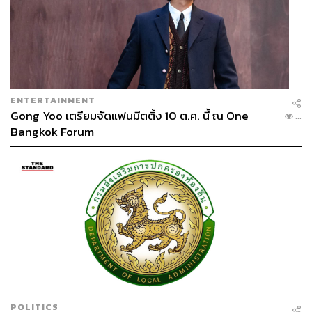
ENTERTAINMENT
Gong Yoo เตรียมจัดแฟนมีตติ้ง 10 ต.ค. นี้ ณ One
...
Bangkok Forum
POLITICS