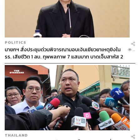
POLITICS
นายกฯ สั่งประชุมด่วนพิจารณามอบเงินเยียวยาเหตุยิงใน
...
รร. เสียชีวิต 1 ลบ. ทุพพลภาพ 7 แสนบาท บาดเจ็บสาหัส 2
แสนบาท บาดเจ็บเล็กน้อย 1 แสนบาท
THAILAND