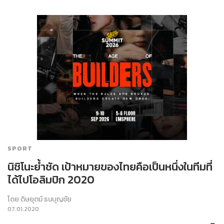
SPORT
นิชิโนะย้ำชัด เป้าหมายของไทยคือเป็นหนึ่งในทีมที่
ได้ไปโอลิมปิก 2020
โดย
ดิษยุตม์ ธนบุญชัย
07.01.2020