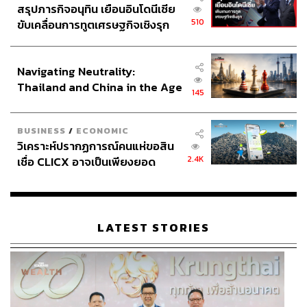
สรุปภารกิจอนุทิน เยือนอินโดนีเซีย
510
ขับเคลื่อนการทูตเศรษฐกิจเชิงรุก
ประกาศหุ้นส่วนยุทธศาสตร์ไทย –
อินโดนีเซีย
Navigating Neutrality:
Thailand and China in the Age
145
of a New Global Order
BUSINESS
/
ECONOMIC
วิเคราะห์ปรากฏการณ์คนแห่ขอสิน
2.4K
เชื่อ CLICX อาจเป็นเพียงยอด
ภูเขาน้ำแข็ง ของปัญหาหนี้ครัว
เรือนไทยที่ถูกซุกไว้
LATEST STORIES