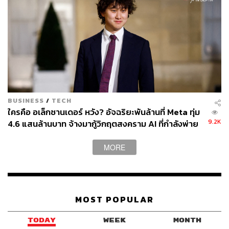
BUSINESS
/
TECH
ใครคือ อเล็กซานเดอร์ หวัง? อัจฉริยะพันล้านที่ Meta ทุ่ม
9.2K
4.6 แสนล้านบาท จ้างมากู้วิกฤตสงคราม AI ที่กำลังพ่าย
แพ้
MORE
MOST POPULAR
TODAY
WEEK
MONTH