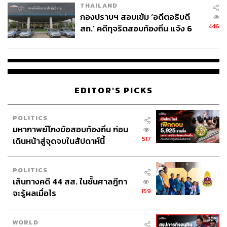
THAILAND
กองปราบฯ สอบเข้ม ‘อดีตอธิบดี
446
สถ.’ คดีทุจริตสอบท้องถิ่น แจ้ง 6
ข้อหาหนัก จ่อชง ป.ป.ช. 12 ส.ค. นี้
EDITOR'S PICKS
POLITICS
มหากาพย์โกงข้อสอบท้องถิ่น ก่อน
517
เดินหน้าสู่จุดจบในสัปดาห์นี้
POLITICS
เส้นทางคดี 44 สส. ในชั้นศาลฎีกา
159
จะรู้ผลเมื่อไร
WORLD