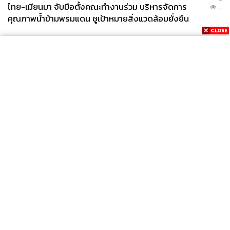
ไทย-เมียนมา จับมือตั้งคณะทำงานร่วม บริหารจัดการ
...
คุณภาพน้ำข้ามพรมแดน ชูเป้าหมายสิ่งแวดล้อมยั่งยืน
News
Wealth
Pop
Podcast
Video
Now
Opinion
Careers
Events
Privacy
About
Contact
Policy
FOR
ADVERTISING
MEMBERSHIP