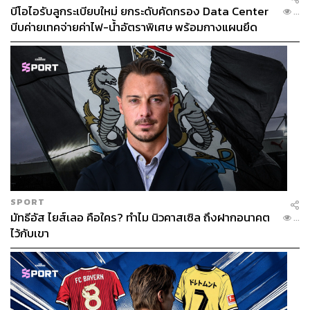
บีโอไอรับลูกระเบียบใหม่ ยกระดับคัดกรอง Data Center
...
บีบค่ายเทคจ่ายค่าไฟ-น้ำอัตราพิเศษ พร้อมกางแผนยึด
ประโยชน์ประเทศเป็นหลัก
SPORT
มัทธีอัส ไยส์เลอ คือใคร? ทำไม นิวคาสเซิล ถึงฝากอนาคต
...
ไว้กับเขา