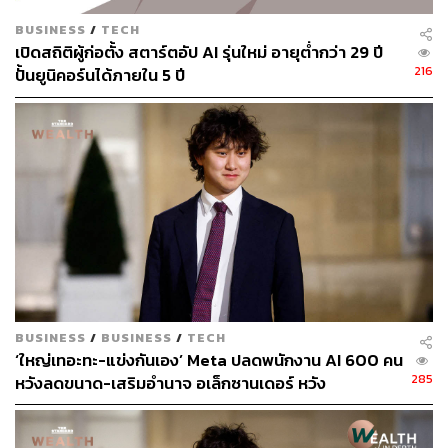
BUSINESS
/
TECH
เปิดสถิติผู้ก่อตั้ง สตาร์ตอัป AI รุ่นใหม่ อายุต่ำกว่า 29 ปี
216
ปั้นยูนิคอร์นได้ภายใน 5 ปี
BUSINESS
/
BUSINESS
/
TECH
‘ใหญ่เทอะทะ-แข่งกันเอง’ Meta ปลดพนักงาน AI 600 คน
285
หวังลดขนาด-เสริมอำนาจ อเล็กซานเดอร์ หวัง