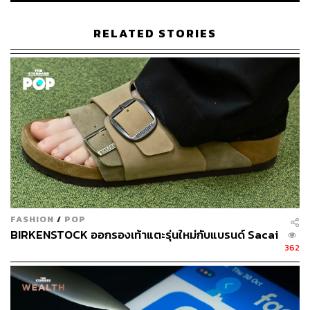
114
RELATED STORIES
ABOUT THE AUTHOR
เริ่มต้น เขมะเพ็ชร
กองบรรณาธิการคัลเจอร์ สำนักข่าว THE
STANDARD
FASHION
/
POP
BIRKENSTOCK ออกรองเท้าแตะรุ่นใหม่กับแบรนด์ Sacai
362