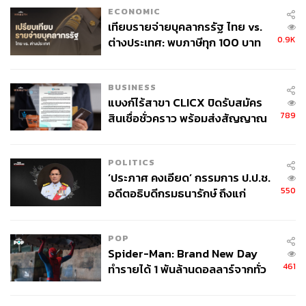
ECONOMIC
เทียบรายจ่ายบุคลากรรัฐ ไทย vs.
0.9K
ต่างประเทศ: พบภาษีทุก 100 บาท
ของคนไทยใช้ไปกับข้าราชการเฉียด
40 บาท
BUSINESS
แบงก์ไร้สาขา CLICX ปิดรับสมัคร
789
สินเชื่อชั่วคราว พร้อมส่งสัญญาณ
เตือนกลุ่มกู้เงินผิดวัตถุประสงค์-ให้
ข้อมูลเท็จ เตรียมดำเนินคดีเด็ดขาด
POLITICS
‘ประภาศ คงเอียด’ กรรมการ ป.ป.ช.
550
อดีตอธิบดีกรมธนารักษ์ ถึงแก่
อนิจกรรม
POP
Spider-Man: Brand New Day
461
ทำรายได้ 1 พันล้านดอลลาร์จากทั่ว
โลกภายใน 6 วัน