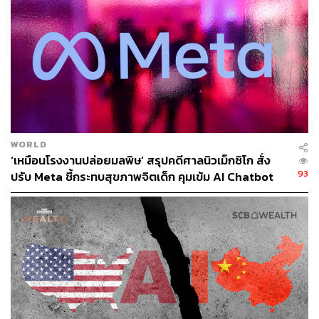
ประสิทธิภาพและการโฟกัสสมรภูมิ Generative AI ที่บริษัทยัง
ตามหลัง OpenAI, Google และ Anthropic
เมื่อเดือนมกราคมที่ผ่านมา Meta ปลดพนักงานราว 10% ใน
ส่วนที่ทำงานเกี่ยวกับโปรเจกต์ Metaverse หรือประมาณ
1,000 คนในหน่วย Reality Labs ต่อมาในเดือนมีนาคมก็เริ่ม
ปลดอีกระลอก กระทบพนักงานหลายร้อยคนข้ามหน่วยงาน
ทั้ง Facebook, Reality Labs, ฝ่ายปฏิบัติการทั่วโลก และฝ่าย
ขาย
WORLD
‘เหมือนโรงงานปล่อยมลพิษ’ สรุปคดีศาลนิวเม็กซิโก สั่ง
93
ปรับ Meta ชี้กระทบสุขภาพจิตเด็ก คุมเข้ม AI Chatbot
นอกจากนี้ Meta ยังประกาศเมื่อเดือนที่ผ่านมาว่าจะลดการ
พึ่งพาผู้ให้บริการภายนอกและผู้รับจ้างช่วง (Contractors) ที่
เคยทำหน้าที่ดูแลการตรวจสอบเนื้อหา หันมาใช้เทคโนโลยี
AI แทน
ข้อมูลจากรายงานประจำปีล่าสุดเมื่อเดือนมกราคม ระบุว่า
Meta มีพนักงานทั่วโลก 78,865 คน ณ สิ้นปี 2025 ลดลงจาก
86,482 คนในช่วงปลายปี 2022 ซึ่งเป็นช่วงหลังกระแสจ้าง
งานในอุตสาหกรรมเทคพุ่งสูงจากสถานการณ์โควิด ขณะที่