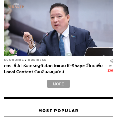
การปลดพนักงานไม่ได้เกิดขึ้นเฉพาะที่ Meta แต่กำลังลุกลาม
ทั่ววงการเทคโนโลยี โดยในวันเดียวกัน Microsoft ยืนยันว่าจะ
เปิดโครงการสมัครใจลาออก (Voluntary Buyout) ให้
พนักงานในสหรัฐฯ บางส่วน ซึ่งถือเป็นครั้งแรกของบริษัท
ซอฟต์แวร์อายุ 51 ปีแห่งนี้ โดยประมาณ 7% ของพนักงานใน
สหรัฐฯ เข้าข่ายได้รับสิทธิ
ขณะที่ในเดือนมกราคม Amazon ประกาศปลดพนักงาน
ระดับองค์กรราว 16,000 คน ซึ่งเป็นการปลดครั้งใหญ่ครั้งที่
สองในรอบ 3 เดือน ส่วน Block บริษัทฟินเทครายสำคัญ
ECONOMIC
/
BUSINESS
ประกาศเมื่อเดือนกุมภาพันธ์ว่าจะปลดพนักงานถึง 40% หรือ
กกร. ชี้ AI เร่งเศรษฐกิจโลก โตแบบ K-Shape จี้ไทยเพิ่ม
กว่า 4,000 คน พร้อมเตือนว่าจะมีบริษัทอื่นเดินตามรอยอีก
236
Local Content รับคลื่นลงทุนใหม่
มาก
MORE
อย่างไรก็ตาม ข้อมูลจากรายงานของบริษัทที่ปรึกษา
Challenger, Gray & Christmas ชี้ว่า สถานการณ์ปัจจุบันยัง
ไม่หนักเท่าปี 2023 ที่ผ่านมา และ AI ไม่ได้เป็นสาเหตุเดียว
ของการปลดคน โดยการประเมินระบุว่า AI เป็นเหตุผลเบื้อง
MOST POPULAR
หลังการเลย์ออฟเพียงราว 25% ในปีนี้