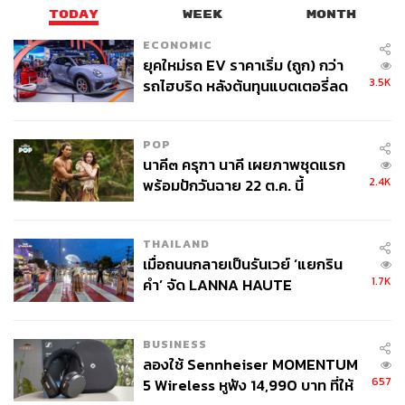
TODAY
WEEK
MONTH
“การปลดพนักงานในวงการเทคไม่ใช่ผลจากความสำเร็จของ
ECONOMIC
AI แต่เป็นส่วนหนึ่งของกลยุทธ์ในการย้ายงบไปลงทุนกับ AI
ยุคใหม่รถ EV ราคาเริ่ม (ถูก) กว่า
โดยคาดหวังว่าจะประสบความสำเร็จในอนาคต” แคธี รอสส์
3.5K
รถไฮบริด หลังต้นทุนแบตเตอรี่ลด
นักวิเคราะห์อาวุโสจาก Gartner กล่าว
ลง - จีนแห่บุกตลาดเกิดใหม่
นักวิเคราะห์ยังคาดว่า การทุ่มเงินลงทุนด้านโครงสร้างพื้น
POP
ฐาน AI อาจแตะจุดสูงสุดราวปี 2028 ซึ่งหลังจากนั้นบริษัทเท
นาคี๓ ครุฑา นาคี เผยภาพชุดแรก
2.4K
คอาจมีความยืดหยุ่นทางการเงินมากขึ้น และอาจหนุนให้การ
พร้อมปักวันฉาย 22 ต.ค. นี้
จ้างงานกลับมาฟื้นตัวอีกครั้ง
THAILAND
หมายเหตุ : ใช้อัตราแลกเปลี่ยน 1 ดอลลาร์สหรัฐ เท่ากับ
เมื่อถนนกลายเป็นรันเวย์ ‘แยกริน
32.04 บาท ณ วันที่ 21 เมษายน 2569
1.7K
คำ’ จัด LANNA HAUTE
COUTURE กลางสายฝน
ภาพ :
Bangla press / Shutterstock
BUSINESS
อ้างอิง:
ลองใช้ Sennheiser MOMENTUM
https://edition.cnn.com/2026/04/23/tech/meta-layoffs-
657
5 Wireless หูฟัง 14,990 บาท ที่ให้
10-percent-staff-ai