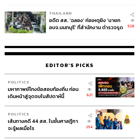
ผู้ใช้ถอดเปลี่ยนแบตเองได้ ก่อนกฎ
https://techcrunch.com/2026/04/23/meta-job-cuts-10-
EU บังคับปีหน้า
percent-8000-employees/
THAILAND
อดีต สส. ‘ฉลอง’ ก่อเหตุยิง ‘นายก
https://www.businessinsider.com/tech-layoffs-jobs-hit
528
อบจ.นนทบุรี’ ที่สำนักงาน ตำรวจรุด
-ai-air-pocket-what-happens-next-2026-4
ลงพื้นที่
https://www.cnbc.com/2026/04/23/meta-will-cut-10pe
rcent-of-workforce-as-it-pushes-more-into-ai.html
EDITOR'S PICKS
สามารถติดตาม THE STANDARD WEALTH
ผ่านแอปพลิเคชันต่างๆ ที่คุณสะดวกหรือใช้งานอยู่แล้วได้เลย
POLITICS
มหากาพย์โกงข้อสอบท้องถิ่น ก่อน
621
เดินหน้าสู่จุดจบในสัปดาห์นี้
POLITICS
TAGS:
Alexander Wang
คนตกงาน
Sundar Pichai
เส้นทางคดี 44 สส. ในชั้นศาลฎีกา
ปลดพนักงาน
254
จะรู้ผลเมื่อไร
ปัญญาประดิษฐ์ (Artificial intelligence - AI)
Meta
Google
เลย์ออฟ
Microsoft
Generative AI