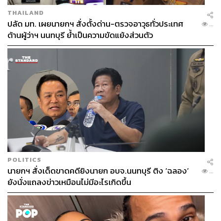
THAILAND
ปลัด มท. เผยนายกฯ สั่งตั้งด่าน-ตรวจอาวุธทั่วประเทศ
...
ด้านผู้ว่าฯ นนทบุรี ย้ำเป็นความขัดแย้งส่วนตัว
POLITICS
นายกฯ สั่งเด็ดขาดคดียิงนายก อบจ.นนทบุรี ติง ‘ฉลอง’
...
ยังนั่งแถลงข่าวเหมือนไม่มีอะไรเกิดขึ้น