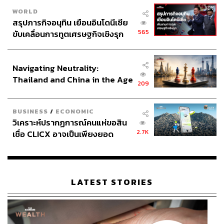
Amazon
Anthropic
Mark Zuckerberg
Block
WORLD
OpenAI
สรุปภารกิจอนุทิน เยือนอินโดนีเซีย
565
ขับเคลื่อนการทูตเศรษฐกิจเชิงรุก
ประกาศหุ้นส่วนยุทธศาสตร์ไทย –
อินโดนีเซีย
Navigating Neutrality:
Thailand and China in the Age
209
of a New Global Order
BUSINESS
/
ECONOMIC
254
วิเคราะห์ปรากฏการณ์คนแห่ขอสิน
2.7K
เชื่อ CLICX อาจเป็นเพียงยอด
ภูเขาน้ำแข็ง ของปัญหาหนี้ครัว
ABOUT THE AUTHOR
เรือนไทยที่ถูกซุกไว้
ถนัดกิจ จันกิเสน
Content Creator ประจำกองบรรณาธิการ
LATEST STORIES
THE STANDARD WEALTH ผู้เสพติดโลก
ธุรกิจ การตลาด เทคโนโลยี และชอบสำรวจ
โลกออฟไลน์และออนไลน์มาถอดรหัสความ
เคลื่อนไหวให้เป็นเรื่องเข้าใจง่าย สนุก และได้
ไอเดียใหม่ๆ