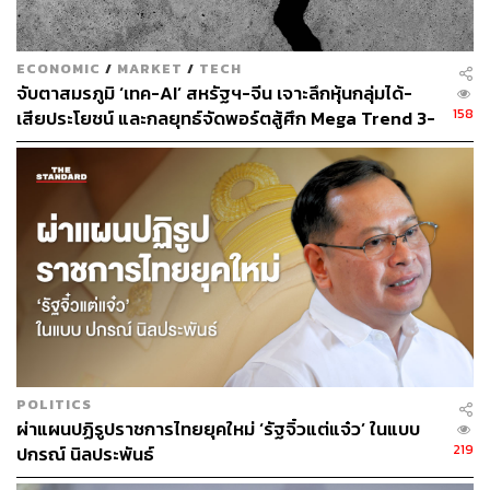
ย้อนไปในปี 2020 Meta มีพนักงานทั่วโลกเพียง 58,604 คน
ECONOMIC
/
MARKET
/
TECH
ในช่วงต้นเดือนนี้ Meta เพิ่งเปิดตัวโมเดล AI สำคัญรุ่นใหม่ชื่อ
จับตาสมรภูมิ ‘เทค-AI’ สหรัฐฯ-จีน เจาะลึกหุ้นกลุ่มได้-
Muse Spark ซึ่งเป็นโมเดลแรกหลังดึง อเล็กซานเดอร์ หวัง
158
เสียประโยชน์ และกลยุทธ์จัดพอร์ตสู้ศึก Mega Trend 3-
จาก Scale AI เข้ามาร่วมทีมด้วยค่าตัวสูงลิ่วเมื่อเดือน
5 ปีข้างหน้า
มิถุนายน
ขณะเดียวกัน สัปดาห์นี้ Meta เพิ่งเปิดเผยกับพนักงานว่าบริษัท
กำลังใช้เครื่องมือใหม่ชื่อ Model Capability Initiative เพื่อ
ติดตามและเก็บข้อมูลพนักงานผ่านคอมพิวเตอร์ที่ใช้ทำงาน
รวมถึงการกดแป้นพิมพ์และคลิกเมาส์ โดยโฆษกของบริษัท
ชี้แจงว่าข้อมูลเหล่านี้จำเป็นต่อการเทรน AI Agent
คลื่นเลย์ออฟทั่ววงการเทค เบื้องหลังที่ไม่ได้มาจาก
POLITICS
AI ทั้งหมด
ผ่าแผนปฏิรูปราชการไทยยุคใหม่ ‘รัฐจิ๋วแต่แจ๋ว’ ในแบบ
219
ปกรณ์ นิลประพันธ์