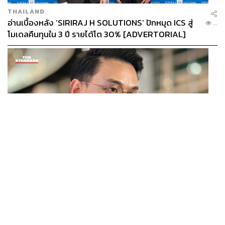
THAILAND
อ่านเบื้องหลัง ‘SIRIRAJ H SOLUTIONS’ ปักหมุด ICS สู่
...
โมเดลคืนทุนใน 3 ปี รายได้โต 30% [ADVERTORIAL]
POLITICS
ไชยชนก ย้ำรัฐบาลมีเสถียรภาพ-มั่นคง ไม่รู้กระแส 10
...
สส.กล้าธรรม ซบภูมิใจไทย ชี้ปรับ ครม. 1 ปีแค่กรอบประเมิน
โยนนายกฯ ตัดสินใจ