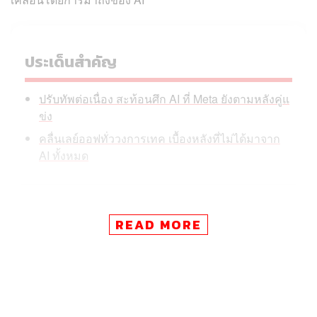
ประเด็นสำคัญ
ปรับทัพต่อเนื่อง สะท้อนศึก AI ที่ Meta ยังตามหลังคู่แ
ข่ง
คลื่นเลย์ออฟทั่ววงการเทค เบื้องหลังที่ไม่ได้มาจาก
AI ทั้งหมด
READ MORE
จาเนลล์ เกล ประธานเจ้าหน้าที่ฝ่ายบุคคลของ Meta ระบุใน
บันทึกภายในถึงพนักงานว่า “เราตัดสินใจเช่นนี้ ในฐานะส่วน
หนึ่งของความพยายามอย่างต่อเนื่อง ในการบริหารบริษัทให้
มีประสิทธิภาพมากขึ้น และเพื่อให้เรามีงบประมาณชดเชยกับ
การลงทุนอื่นๆ ที่กำลังดำเนินอยู่”