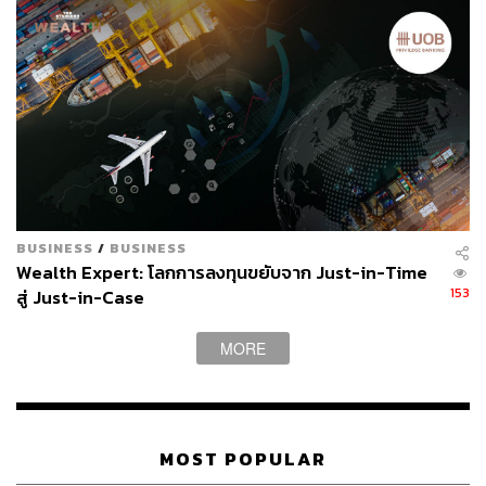
7. มหาเศรษฐีไม่เคยพึงพอใจ
แกรนต์ คาร์ดอน ถามเพื่อนคนหนึ่งของเขา ซึ่งเคยเป็นซีอีโอ
ที่ผ่านการทำงานร่วมกับกลุ่มมหาเศรษฐีที่ร่ำรวยมากที่สุดใน
โลกจำนวนหนึ่ง ด้วยคำถามที่ว่า อะไรคือสิ่งที่มหาเศรษฐี
เหล่านี้มีเหมือนๆ กัน
เพื่อนคนนั้นกล่าวว่า “มหาเศรษฐีเหล่านี้ไม่เคยพึงพอใจกับสิ่ง
BUSINESS
/
BUSINESS
ที่พวกเขาทำสำเร็จแล้ว แต่กลับยังโฟกัสกับเป้าหมายถัดไปที่
Wealth Expert: โลกการลงทุนขยับจาก Just-in-Time
พวกเขาอาจทำได้สำเร็จ”
153
สู่ Just-in-Case
กลุ่มคนรวยไม่เคยพอใจกับความสำเร็จที่ผ่านมาแล้ว พวกเขา
MORE
เชื่อว่าจะสามารถบรรลุเป้าหมายได้มากกว่านั้น สิ่งนี้ช่วยให้
พวกเขาคิดใหญ่เกี่ยวกับไอเดียธุรกิจ การลงทุน และการต่อย
อดความมั่งคั่ง
MOST POPULAR