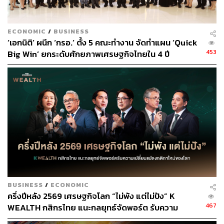
สิ่งนี้สามารถปรับใช้กับการทำธุรกิจ คนรวยอาจตกลงซื้ออุปก
รณ์ด้วยล็อตใหญ่ หรือเมื่อเรามีความสามารถพอ เราควรจะ
ECONOMIC
/
BUSINESS
ซื้อทุกอย่างที่ไม่มีวันหมดอายุในปริมาณมากๆ
‘เอกนิติ’ ผนึก ‘กรอ.’ ตั้ง 5 คณะทำงาน จัดทำแผน ‘Quick
453
Big Win’ ยกระดับศักยภาพเศรษฐกิจไทยใน 4 ปี
6. มหาเศรษฐีลงทุนในความสัมพันธ์
ไม่เคยมีใครที่นำเงินมาลงทุนกับผมโดยที่ไม่เคยรู้จักผมมา
ก่อน และอสังหาริมทรัพย์ส่วนใหญ่ที่ผมเป็นเจ้าของ ถูกซื้อมา
จากผู้ขายที่เลือกจะขายให้กับผมแทนที่จะเป็นคนอื่นๆ เพราะ
ความสัมพันธ์ที่มีระหว่างกัน
ยิ่งมีคนรู้จักคุณมากขึ้นเท่าใด จะยิ่งช่วยทำให้ผู้คนเชื่อถือและ
เชื่อมั่นในทักษะและความสามารถของคุณมากขึ้นเท่านั้น สิ่ง
นี้นำไปสู่โอกาสที่เปิดกว้างมากขึ้น การปิดดีลที่รวดเร็ว และ
อำนาจในการต่อรอง
BUSINESS
/
ECONOMIC
ครึ่งปีหลัง 2569 เศรษฐกิจโลก “ไม่พัง แต่ไม่ปัง” K
467
WEALTH กสิกรไทย แนะกลยุทธ์จัดพอร์ต รับความ
ดังนั้น เราควรสละเวลาและทรัพยากรเพื่อสร้างหรือรักษา
เปลี่ยนแปลงกติกาใหม่ของโลก
ความสัมพันธ์ที่ดีเอาไว้