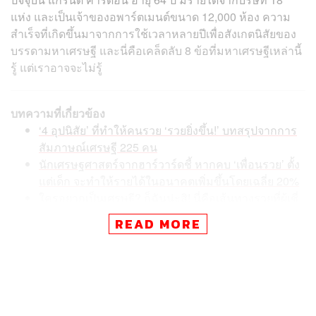
แห่ง และเป็นเจ้าของอพาร์ตเมนต์ขนาด 12,000 ห้อง ความ
สำเร็จที่เกิดขึ้นมาจากการใช้เวลาหลายปีเพื่อสังเกตนิสัยของ
บรรดามหาเศรษฐี และนี่คือเคล็ดลับ 8 ข้อที่มหาเศรษฐีเหล่านี้
รู้ แต่เราอาจจะไม่รู้
บทความที่เกี่ยวข้อง
‘4 อุปนิสัย’ ที่ทำให้คนรวย ‘รวยยิ่งขึ้น!’ บทสรุปจากการ
สัมภาษณ์เศรษฐี 225 คน
นักเศรษฐศาสตร์จากฮาร์วาร์ดชี้ หากคบ ‘เพื่อนรวย’ ตั้ง
แต่เด็ก จะทำให้รายได้ในอนาคตเพิ่มขึ้นโดยเฉลี่ย 20%
ใครอยากเป็นเศรษฐี? ก็ฉันน่ะสิ! นี่คือเส้นทางรวยที่ผู้เชี่
ยวชาญฟันธงว่าไวที่สุด (แต่ยากหน่อยนะ)
READ MORE
1. มหาเศรษฐีไม่กระจายการลงทุนในทันทีที่เริ่มต้น
โดยทั่วไปเรามักจะได้ยินว่าการกระจายพอร์ตลงทุนด้วยหุ้นที่
หลากหลาย กองทุนรวม หรือการลงทุนอื่นๆ เป็นสิ่งที่ดี แต่