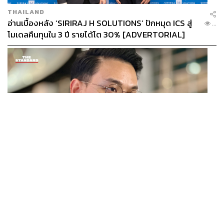
THAILAND
อ่านเบื้องหลัง ‘SIRIRAJ H SOLUTIONS’ ปักหมุด ICS สู่
...
โมเดลคืนทุนใน 3 ปี รายได้โต 30% [ADVERTORIAL]
POLITICS
ไชยชนก ย้ำรัฐบาลมีเสถียรภาพ-มั่นคง ไม่รู้กระแส 10
...
สส.กล้าธรรม ซบภูมิใจไทย ชี้ปรับ ครม. 1 ปีแค่กรอบประเมิน
โยนนายกฯ ตัดสินใจ