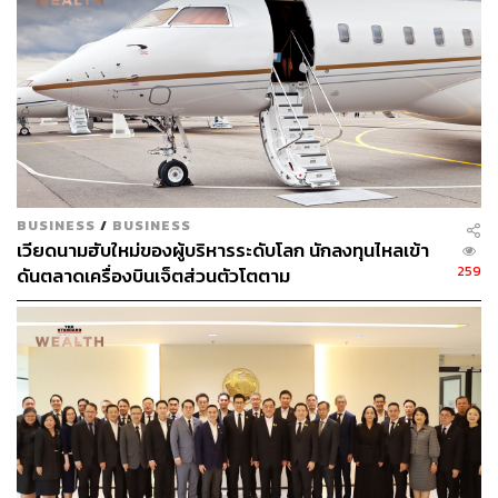
4. กระแสเงินสดจากอสังหา คือสิ่งที่ช่วยปกป้องและ
สร้างเงินให้เติบโต
ในมุมกลับกัน กระแสเงินสดจากอสังหาริมทรัพย์ เช่น
อสังหาริมทรัพย์เพื่อการค้าซึ่งสร้างรายได้จากค่าเช่าราย
เดือน หรือสิทธิประโยชน์ทางภาษีและค่าบำรุงรักษา ล้วนเป็น
ทางเลือกที่ดีเพื่อสร้างเงินให้พอกพูน
BUSINESS
/
BUSINESS
คุณสามารถสร้าง Passive Income จากการเป็นเจ้าของอสัง
เวียดนามฮับใหม่ของผู้บริหารระดับโลก นักลงทุนไหลเข้า
หาเชิงพาณิชย์ ซึ่งเป็นสิ่งที่ง่ายกว่ามากที่จะขายที่อยู่อาศัย
259
ดันตลาดเครื่องบินเจ็ตส่วนตัวโตตาม
เพราะการขายที่อยู่อาศัย คุณต้องมองหาผู้ซื้อที่ต้องการลง
หลักปักฐานในบริเวณนี้ เมื่อคุณขายอสังหาเชิงพาณิชย์ คุณ
แค่ต้องหาผู้ซื้อที่ต้องการได้กำไร
5. มหาเศรษฐีมักจะซื้อล็อตใหญ่
มหาเศรษฐีมักต้องการจ่ายเงินเพื่อซื้อในราคาที่ดีกว่า และ
ประหยัดเวลาในการทำกิจกรรมเดิมที่ไร้ประโยชน์