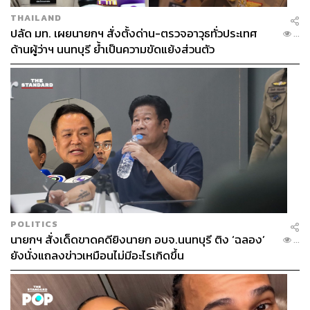
THAILAND
ปลัด มท. เผยนายกฯ สั่งตั้งด่าน-ตรวจอาวุธทั่วประเทศ
...
ด้านผู้ว่าฯ นนทบุรี ย้ำเป็นความขัดแย้งส่วนตัว
POLITICS
นายกฯ สั่งเด็ดขาดคดียิงนายก อบจ.นนทบุรี ติง ‘ฉลอง’
...
ยังนั่งแถลงข่าวเหมือนไม่มีอะไรเกิดขึ้น