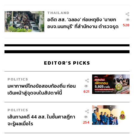
ผู้ใช้ถอดเปลี่ยนแบตเองได้ ก่อนกฎ
ผ่านแอปพลิเคชันต่างๆ ที่คุณสะดวกหรือใช้งานอยู่แล้วได้เลย
EU บังคับปีหน้า
THAILAND
อดีต สส. ‘ฉลอง’ ก่อเหตุยิง ‘นายก
528
อบจ.นนทบุรี’ ที่สำนักงาน ตำรวจรุด
ลงพื้นที่
TAGS:
การลงทุน
มหาเศรษฐี
เศรษฐี
Cardone Capital
Grant Cardone
EDITOR'S PICKS
POLITICS
มหากาพย์โกงข้อสอบท้องถิ่น ก่อน
621
เดินหน้าสู่จุดจบในสัปดาห์นี้
300
POLITICS
เส้นทางคดี 44 สส. ในชั้นศาลฎีกา
ABOUT THE AUTHOR
254
จะรู้ผลเมื่อไร
สกุลชัย เก่งอนันตานนท์