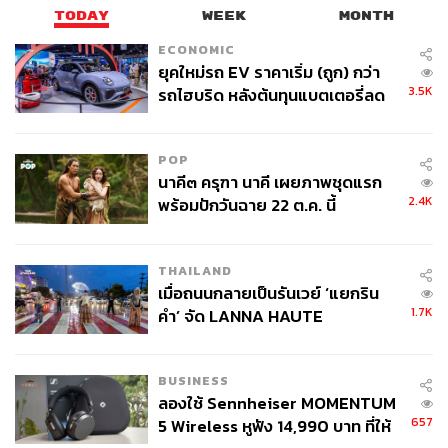
8. มหาเศรษฐีไม่เสียเวลาพยายามทำทุกอย่างด้วยตัว
TODAY
WEEK
MONTH
เอง
ECONOMIC
กลุ่มคนรวยระลึกอยู่เสมอว่าเวลาเป็นทรัพยากรที่มีจำกัด คุณ
ยุคใหม่รถ EV ราคาเริ่ม (ถูก) กว่า
ไม่สามารถจะหาซื้อเพิ่มได้จากที่ไหน
3.5K
รถไฮบริด หลังต้นทุนแบตเตอรี่ลด
ลง - จีนแห่บุกตลาดเกิดใหม่
ดังนั้นพวกเขาจะบริหารจัดการเวลาให้เกิดประสิทธิภาพสูงสุด
โดยการไม่พยายามควบคุมทุกสิ่งทุกอย่าง โดยเฉพาะราย
POP
นาคี๓ ครุฑา นาคี เผยภาพชุดแรก
ละเอียดเล็กน้อยของธุรกิจและพอร์ตโฟลิโอ และเรียนรู้ที่จะ
2.4K
พร้อมปักวันฉาย 22 ต.ค. นี้
กระจายความรับผิดชอบไปให้คนภายนอก ซึ่งมีความ
สามารถที่ต้องการแลกเวลาของพวกเขากับค่าตอบแทน
THAILAND
อ้างอิง:
เมื่อถนนกลายเป็นรันเวย์ ‘แยกริน
https://www.cnbc.com/2023/01/29/self-made-milliona
1.7K
คำ’ จัด LANNA HAUTE
ire-shares-what-rich-people-do-differently-that-make-
COUTURE กลางสายฝน
them-ultra-wealthy.html
BUSINESS
ลองใช้ Sennheiser MOMENTUM
สามารถติดตาม THE STANDARD WEALTH
657
5 Wireless หูฟัง 14,990 บาท ที่ให้