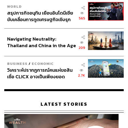
Content Creator สำนักข่าว THE
WORLD
STANDARD WEALTH
สรุปภารกิจอนุทิน เยือนอินโดนีเซีย
565
ขับเคลื่อนการทูตเศรษฐกิจเชิงรุก
ประกาศหุ้นส่วนยุทธศาสตร์ไทย –
อินโดนีเซีย
Navigating Neutrality:
Thailand and China in the Age
209
of a New Global Order
BUSINESS
/
ECONOMIC
วิเคราะห์ปรากฏการณ์คนแห่ขอสิน
2.7K
เชื่อ CLICX อาจเป็นเพียงยอด
ภูเขาน้ำแข็ง ของปัญหาหนี้ครัว
เรือนไทยที่ถูกซุกไว้
LATEST STORIES