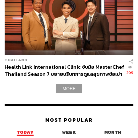
Home Cafe ทำจากผลไม้สดและทำใหม่ทุกออร์เดอร์ ใช้
สำหรับเพิ่มรสชาติให้เครื่องดื่มแก้วโปรด โดยรสซิกเนเจอร์
ของทางร้านมีหลากหลาย แต่ที่กินง่ายที่สุดจะเป็น Classic
Lemon น้ำเชื่อมเลมอนรสหวานเปรี้ยวสดชื่น หอมกลิ่น
เลมอนและใบไทม์สด ชงกับน้ำร้อนก็ผ่อนคลาย ชงกับโซดาก็
สดชื่น ช่วงปีใหม่ทางร้านมีจัดเซ็ตของขวัญเป็นน้ำเชื่อม
เลมอนสองขวดในตะกร้าแสนน่ารักพร้อมการ์ดอวยพรด้วย
Hunnah Home Cafe
THAILAND
Health Link International Clinic จับมือ MasterChef
ราคา
ขวดละ 229 บาท เซ็ตของขวัญเซ็ตละ 599 บาท
209
Thailand Season 7 ขยายบริบทการดูแลสุขภาพข้อเข่า
หาซื้อได้ที่
www.instagram.com/hunnah_homecafe/
ผ่านอาหาร [ADVERTORIAL]
MORE
MOST POPULAR
TODAY
WEEK
MONTH