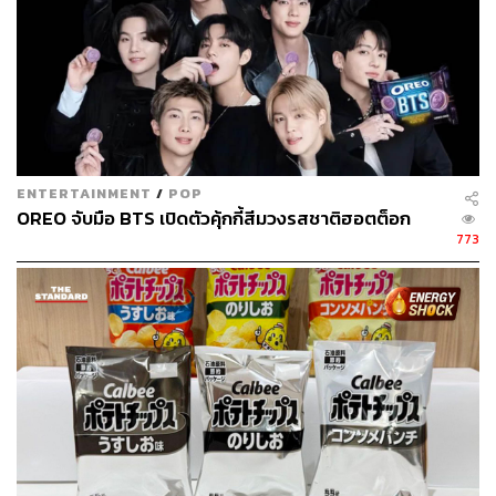
ซอสพริก จาก คี้เอ็งพานิช
ของขวัญปีใหม่แบบเผ็ดๆ ซอสพริกจาก คี้เอ็งพานิช ซอสพริก
โฮมเมดที่รสชาติจัดจ้านไม่เหมือนซอสพริกทั่วไป จะจิ้มกินกับ
อะไรก็ช่วยชูรสชาติได้ดี มาในแพ็กเกจขวดแก้วและฉลาก
ภาพวาดน่ารัก ให้ใครไปต้องได้ใช้อย่างแน่นอน ซอสพริก
ของทางร้านมีทั้งแบบออริจินัลที่เผ็ดกำลังดี และแบบหัวร้อนที่
เผ็ดเป็นพิเศษ เหมาะสำหรับคนชอบกินเผ็ดจัด
ENTERTAINMENT
/
POP
OREO จับมือ BTS เปิดตัวคุ้กกี้สีมวงรสชาติฮอตต็อก
อ่านเพิ่มเติมเกี่ยวกับคี้เอ็งพานิชได้ที่
https://thestandard.co/h
773
ome-made-chili-sauce-meticulous-spicy/
คี้เอ็งพานิช
ราคา
เผ็ดออริจินัล 115 บาท เผ็ดพิเศษ 150 บาท
หาซื้อได้ที่
www.facebook.com/keeaengpanich/