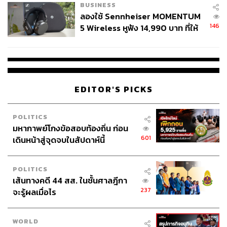
BUSINESS
ลองใช้ Sennheiser MOMENTUM
ด้วยความเข้มจะเข้านมเย็นที่ผสมครีม มีเทสต์โน้ตของดาร์
146
5 Wireless หูฟัง 14,990 บาท ที่ให้
กช็อกโกแลต ชาดำ และคาราเมล ส่วนในภาพคือ
ผู้ใช้ถอดเปลี่ยนแบตเองได้ ก่อนกฎ
Sleepyhead กาแฟคั่วกลางที่มีกลิ่นรสของช็อกโกแลตและ
EU บังคับปีหน้า
ทอฟฟี่นัต เหมาะกับการทำเดอร์ตี้ นอกจากนี้ทางร้านก็มีเมล็ด
กาแฟ Single Origin ให้เลือกอีกหลายแบบเลย
EDITOR'S PICKS
The Summer Coffee Company
ราคา
เริ่มต้นที่ 250 บาท
หาซื้อได้ที่
https://thesummercoffee.com/
POLITICS
มหากาพย์โกงข้อสอบท้องถิ่น ก่อน
601
เดินหน้าสู่จุดจบในสัปดาห์นี้
POLITICS
เส้นทางคดี 44 สส. ในชั้นศาลฎีกา
237
จะรู้ผลเมื่อไร
WORLD