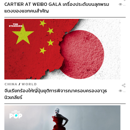
CARTIER AT WEIBO GALA เครื่องประดับบนลุคพรม
...
แดงของแขกคนสำคัญ
น้ำผึ้งเผ็ด จาก Mingle Hot Honey
ของขวัญแบบหวานแต่แอบแซ่บ น้ำผึ้งรสเผ็ดจาก Mingle Hot
Honey เป็นน้ำผึ้งสายเผ็ดที่นำน้ำผึ้งไปอินฟิวส์กับพริกจนได้
รสชาติหวานเผ็ด เป็นได้ทั้งซอสรองและซอสหลัก จะกินกับ
แพนเค้ก โดนัท หรือไก่ทอดก็เข้ากันได้ดี หรือจะใช้เป็น
CHINA
/
WORLD
วัตถุดิบสำหรับทำอาหารก็ได้รสชาติ น้ำผึ้งเผ็ดนี้มีด้วยกัน 3
จีนเรียกร้องให้ญี่ปุ่นยุติการพิจารณาครอบครองอาวุธ
...
รสชาติ คือรสชาติออริจินัล กุหลาบ และพีช ใครที่ชอบแบบมี
นิวเคลียร์
กิมมิกหน่อยก็ลองรสกุหลาบดูเพราะหอมรัญจวนใจ
Mingle Hot Honey
ราคา
285 บาท
หาซื้อได้ที่
www.instagram.com/minglehothoney.bkk/