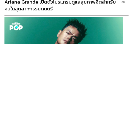
Ariana Grande เปิดตัวโปรแกรมดูแลสุขภาพจิตสำหรับ
...
คนในอุตสาหกรรมดนตรี
แยม จาก The Confiture
อีกหนึ่งของขวัญที่ดี แยมจาก The Confiture เป็นแยมฝีมือ
ของเชฟที่หยิบเอาผลไม้คุณภาพดีจากทั่วทุกมุมโลกมาทำเป็น
แยม และธีมเซ็ตปีใหม่ปีนี้ ทางร้านได้นำเครื่องหมายมงคล
ของชาวญี่ปุ่นมาใช้ในการดีไซน์ คือสีแดงขาวที่ญี่ปุ่นมักใช้
กันในงานมงคล ออกมาเป็นแยมสามรสชาติ สีแดง สีขาว
และสีทอง เสริมสิริมงคลในวันปีใหม่ หรือจะเลือกรสชาติแยม
ที่ชื่นชอบแล้วซื้อกล่องสีขาวแดงเพิ่มก็ได้
K-POP
The Confiture
JYP จ่ายเงินกว่า 46 ล้านบาทต่อปี สำหรับการทำโรงอาหา
...
ราคา
แยมเริ่มต้นกระปุกละ 260 บาท เซ็ตปีใหม่เซ็ตละ 900
รออร์แกนิกในบริษัท
บาท
หาซื้อได้ที่
www.facebook.com/theconfiture/
TAGS:
ขนม
ของขวัญปีใหม่
อาหาร
ของขวัญ