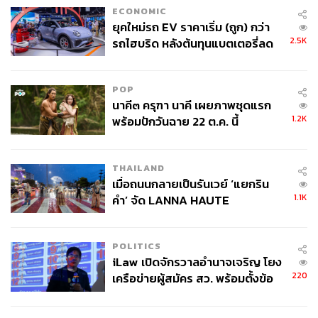
ECONOMIC
ยุคใหม่รถ EV ราคาเริ่ม (ถูก) กว่า
2.5K
รถไฮบริด หลังต้นทุนแบตเตอรี่ลด
ลง - จีนแห่บุกตลาดเกิดใหม่
POP
นาคี๓ ครุฑา นาคี เผยภาพชุดแรก
1.2K
พร้อมปักวันฉาย 22 ต.ค. นี้
THAILAND
เมื่อถนนกลายเป็นรันเวย์ ‘แยกริน
1.1K
คำ’ จัด LANNA HAUTE
COUTURE กลางสายฝน
เมล็ดกาแฟ จาก The Summer Coffee
Company
POLITICS
ของขวัญสำหรับคนทำงานหนักจนนอนไม่ได้ เมล็ดกาแฟจาก
iLaw เปิดจักรวาลอำนาจเจริญ โยง
The Summer Coffee Company เป็นเมล็ดกาแฟที่บรรจุในถุง
220
เครือข่ายผู้สมัคร สว. พร้อมตั้งข้อ
ที่มีภาพวาดน่ารัก เหมาะจะให้เป็นของขวัญ เมล็ดที่น่าสนใจ
สังเกตลงสมัครตรงคุณสมบัติหรือ
ไม่
มี Milk Man กาแฟคั่วเข้มที่เหมาะกับการทำเมนูนมเป็นที่สุด