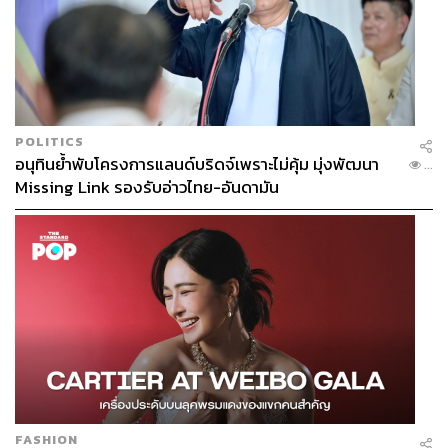
ช่วยชูรสชาติได้ดี หรือจะเอาไปทำเป็นเกลือสปาก็ได้ไม่ผิด
Montagé
ราคา
399 บาท
หาซื้อได้ที่
https://th.montagesalt.com/products/himalayas
POLITICS
อนุทินย้ำพับโครงการแลนด์บริดจ์เพราะไม่คุ้ม มุ่งพัฒนา
...
Missing Link รองรับอ่าวไทย-อันดามัน
FASHION