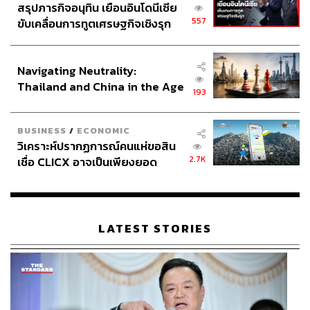
สรุปภารกิจอนุทิน เยือนอินโดนีเซีย
557
ขับเคลื่อนการทูตเศรษฐกิจเชิงรุก
ประกาศหุ้นส่วนยุทธศาสตร์ไทย –
อินโดนีเซีย
Navigating Neutrality:
Thailand and China in the Age
193
of a New Global Order
BUSINESS
/
ECONOMIC
วิเคราะห์ปรากฏการณ์คนแห่ขอสิน
2.7K
เชื่อ CLICX อาจเป็นเพียงยอด
ภูเขาน้ำแข็ง ของปัญหาหนี้ครัว
เรือนไทยที่ถูกซุกไว้
เกลือหิมาลายันสีชมพู จาก Montagé
LATEST STORIES
ของขวัญสำหรับคนชอบกินสเต๊ก เกลือหิมาลายันสีชมพูใน
ขวดแก้วดูเรียบหรู เกลือหิมาลายันสีชมพูนั้นหาได้ที่เทือกเขา
หิมาลัยเท่านั้น เป็นเกลือธรรมชาติที่มีเอกลักษณ์เฉพาะ ทำให้
มีรสชาติที่ซับซ้อน และมีคุณประโยชน์มากมายหลายอย่าง
เป็นเครื่องปรุงที่มีติดครัวถ้าชอบทำสเต๊กกินเองที่บ้าน เพราะ