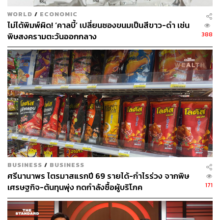
WORLD
/
ECONOMIC
ไม่ได้พิมพ์ผิด! ‘คาลบี้’ เปลี่ยนซองขนมเป็นสีขาว-ดำ เซ่น
388
พิษสงครามตะวันออกกลาง
BUSINESS
/
BUSINESS
ศรีนานาพร ไตรมาสแรกปี 69 รายได้-กำไรร่วง จากพิษ
171
เศรษฐกิจ-ต้นทุนพุ่ง กดกำลังซื้อผู้บริโภค
น้ำเชื่อมกลิ่นผลไม้ จาก Hunnah Home Cafe
ของขวัญสายหวานน่ารัก น้ำเชื่อมกลิ่นผลไม้จาก Hunnah