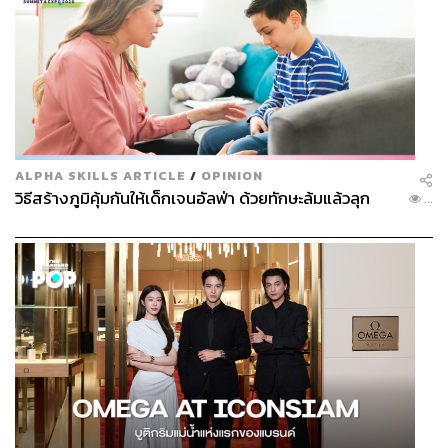
ALPHA SKILLS ARTICLE
/
OPINION
วิธีสร้างภูมิคุ้มกันให้เด็กเจนอัลฟ่า ด้วยทักษะล้มแล้วลุก
...