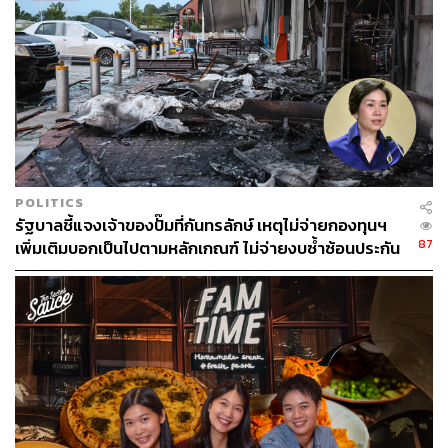
ด้านบล.เอเซียพลัส ประเมินได้กำไรปกติปี 2565 ของ CP ALL
จะอยู่ที่อยู่ที่ 1.7 หมื่นล้านบาท เติบโต 96% ซึ่งมาจากการ
พัฒนา เน้นการปรับ Product Mix ที่ขายให้เหมาะสมกับ
พฤติกรรมลูกค้า และอำนวยความสะดวกได้ตลอดเวลา โดย
มองกำไรจะเพิ่มขึ้นอีก 28% ในปี 2566
POLITICS
ช่องทางติดตาม
THE STANDARD WEALTH
รัฐบาลชี้แจงเจ้าของปั๊มที่กันทรลักษ์ เหตุไม่จ่ายกองทุนฯ
Twitter:
twitter.com/standard_wealth
87
เพิ่มเติมบอกเป็นไปตามหลักเกณฑ์ ไม่จ่ายงบซ้ำซ้อนประกัน
Instagram:
instagram.com/thestandardwealth
Official Line
คลิก
https://lin.ee/xfPbXUP
สามารถติดตาม THE STANDARD WEALTH
ผ่านแอปพลิเคชันต่างๆ ที่คุณสะดวกหรือใช้งานอยู่แล้วได้เลย