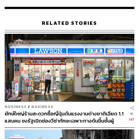
ลดลง 36.8%
สำหรับปี 2565 บริษัท ซีพี ออลล์ จำกัด (มหาชน) หรือ CP
ALL วางแผนขยาย 7-Eleven เพิ่มอีก 700 สาขา วางงบลงทุน
RELATED STORIES
3.8-4 พันล้านบาท และอีก 2.4-2.5 พันล้านบาท สำหรับ
ปรับปรุงร้านเดิม
บล.บัวหลวง ได้ออกบทวิเคราะห์ที่ประเมินว่า จำนวนผู้ใช้
บริการร้านสะดวกซื้อโดยเฉลี่ยจะฟื้นตัวมาอยู่ในระดับก่อน
โควิดได้ภายในปี 2567 ในขณะที่การเติบโตของยอดขายจะมี
แรงหนุนมาจากจำนวนการใช้จ่ายต่อรายที่เพิ่มขึ้น (การ
บริหารจัดการสินค้าเชิงรุกที่เน้นเพิ่มประสิทธิภาพการขาย/
ตารางเมตร), ร้านค้าใหม่ และการเติบโตของธุรกิจออนไลน์
ที่แข็งแกร่ง (ในปีนี้ตั้งเป้าที่จะมียอดธุรกรรมออนไลน์เพิ่มขึ้น
เป็นเท่าตัวจาก 4.5 แสนธุรกรรมในปี 2564)
BUSINESS
/
BUSINESS
ยักษ์ใหญ่ร้านสะดวกซื้อญี่ปุ่นดันแรงงานต่างชาติเฉียด 1.1
ดังนั้นจึงคาดการณ์การเติบโตของยอดขายต่อสาขาเดิมจะอยู่
147
แสนคน ชงรัฐเปิดช่องวีซ่าทักษะเฉพาะทางดันขึ้นชั้นผู้
ในช่วง 5-6% และคาดอัตราการเติบโตสะสมเฉลี่ยของกำไร
จัดการ
หลักปี 2565-67 จะอยู่ที่ 36%