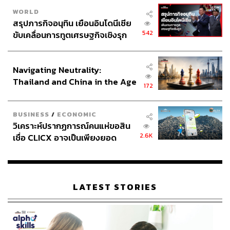
WORLD
สรุปภารกิจอนุทิน เยือนอินโดนีเซีย
542
ขับเคลื่อนการทูตเศรษฐกิจเชิงรุก
ประกาศหุ้นส่วนยุทธศาสตร์ไทย –
อินโดนีเซีย
Navigating Neutrality:
Thailand and China in the Age
172
of a New Global Order
BUSINESS
/
ECONOMIC
วิเคราะห์ปรากฏการณ์คนแห่ขอสิน
2.6K
เชื่อ CLICX อาจเป็นเพียงยอด
ภูเขาน้ำแข็ง ของปัญหาหนี้ครัว
เรือนไทยที่ถูกซุกไว้
LATEST STORIES