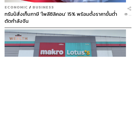
ECONOMIC
/
BUSINESS
ทรัมป์สั่งเก็บภาษี ‘โพลีซิลิคอน’ 15% พร้อมตั้งราคาขั้นต่ำ
...
ตัดกำลังจีน
BUSINESS
/
BUSINESS
แม็คโคร-โลตัส ฟอร์มดี! CPAXT โชว์ครึ่งปีแรกรายได้ทะลุ
...
2.6 แสนล้าน เร่งปรับโฉมสาขาใหม่ดันพื้นที่เช่าโต