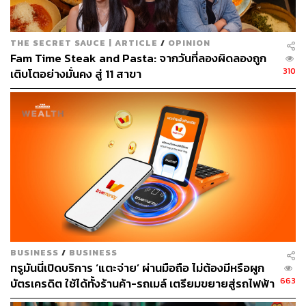
THE SECRET SAUCE | ARTICLE
/
OPINION
TAGS:
ร้านอาหาร
7-Eleven
อาหารเกาหลี
Fam Time Steak and Pasta: จากวันที่ลองผิดลองถูก
ทัคคาลบี้ (DAK GALBI)
310
เติบโตอย่างมั่นคง สู่ 11 สาขา
96
ABOUT THE AUTHOR
BUSINESS
/
BUSINESS
ถนัดกิจ จันกิเสน
ทรูมันนี่เปิดบริการ ‘แตะจ่าย’ ผ่านมือถือ ไม่ต้องมีหรือผูก
Content Creator ประจำกองบรรณาธิการ
663
บัตรเครดิต ใช้ได้ทั้งร้านค้า-รถเมล์ เตรียมขยายสู่รถไฟฟ้า
THE STANDARD WEALTH ผู้เสพติดโลก
ใต้ดิน MRT ปลายปีนี้
ธุรกิจ การตลาด เทคโนโลยี และชอบสำรวจ