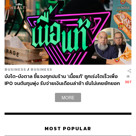
โลกออฟไลน์และออนไลน์มาถอดรหัสความ
เคลื่อนไหวให้เป็นเรื่องเข้าใจง่าย สนุก และได้
ไอเดียใหม่ๆ
BUSINESS
/
BUSINESS
บังโต-บังตาล ชี้แจงทุกปมร้าน ‘เนื้อแท้’ ถูกเร่งโตเร็วเพื่อ
307
IPO จนต้นทุนพุ่ง รับจ่ายเงินเดือนล่าช้า ยันไม่เคยยักยอก
เงินประกันสังคม
MORE
MOST POPULAR