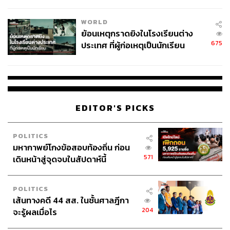
สอบปมขโมยปืนปู่ก่อเหตุ
WORLD
ย้อนเหตุกราดยิงในโรงเรียนต่าง
675
ประเทศ ที่ผู้ก่อเหตุเป็นนักเรียน
EDITOR'S PICKS
POLITICS
มหากาพย์โกงข้อสอบท้องถิ่น ก่อน
571
เดินหน้าสู่จุดจบในสัปดาห์นี้
POLITICS
เส้นทางคดี 44 สส. ในชั้นศาลฎีกา
204
จะรู้ผลเมื่อไร