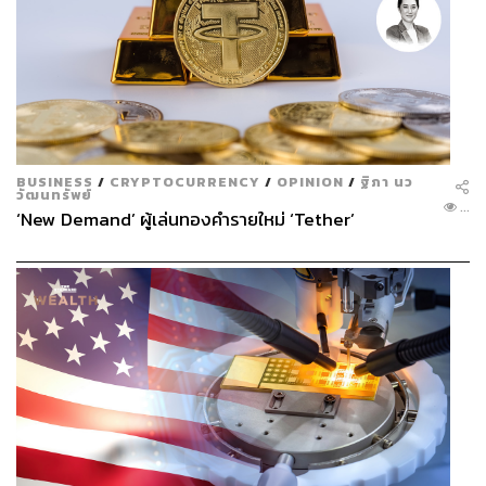
BUSINESS
/
CRYPTOCURRENCY
/
OPINION
/
ฐิภา นว
วัฒนทรัพย์
...
‘New Demand’ ผู้เล่นทองคำรายใหม่ ‘Tether’