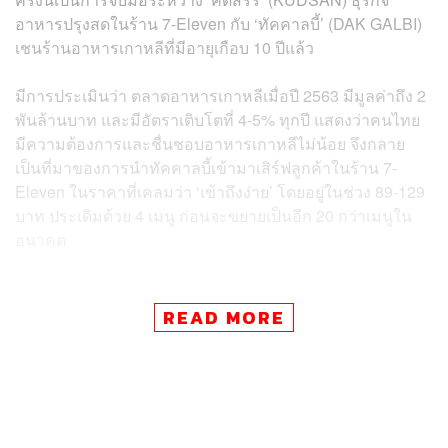
อาหารปรุงสดในร้าน 7-Eleven กับ ‘ทัคคาลบี้’ (DAK GALBI)
เชนร้านอาหารเกาหลีที่มีอายุเกือบ 10 ปีแล้ว
มีการประเมินว่า ตลาดอาหารเกาหลีเมื่อปี 2563 มีมูลค่าถึง 2
พันล้านบาท และมีอัตราเติบโตที่ 4-5% ทุกปี แสดงว่าคนไทย
มีความต้องการและชื่นชอบอาหารเกาหลีไม่น้อย จึงกลาย
เป็นที่มาของการนำทัคคาลบี้เข้ามาเสิร์ฟลูกค้าในร้าน 7-
Eleven ในราคาที่เคลมว่า ‘เข้าถึงง่าย’ โดยอยู่ในช่วง 89-129
บาท ประเดิมด้วย 4 เมนู ก่อนจะขยายเป็นอีก 20 กว่าเมนูใน
อนาคต
READ MORE
ข่าวที่เกี่ยวข้อง:
‘ฟูซิลลี่ผัดขี้เมาไก่’ เมนูจัดจ้านจาก ‘เจ๊ไฝ’ มีวางขายแล้ว
ใน 7-Eleven
สัญญาณฟื้นตัวชัด! CP ALL เผย หลังคลายล็อกดาวน์จำ
นวนลูกค้าเข้าร้านและยอดใช้จ่ายต่อบิลเพิ่ม มั่นใจปีนี้เ