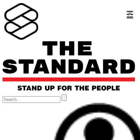
×
×
×
☰