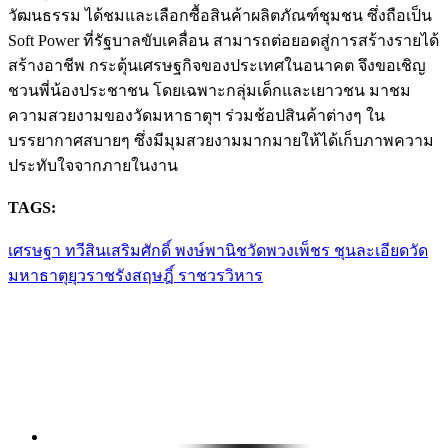
วัฒนธรรม ได้ชมและเลือกซื้อสินค้าผลิตภัณฑ์ชุมชน ซึ่งถือเป็น
Soft Power ที่รัฐบาลขับเคลื่อน สามารถต่อยอดสู่การสร้างรายได้
สร้างอาชีพ กระตุ้นเศรษฐกิจของประเทศในอนาคต จึงขอเชิญ
ชวนพี่น้องประชาชน โดยเฉพาะกลุ่มเด็กและเยาวชน มาชม
ความสวยงามของวัดมหาธาตุฯ ร่วมช้อปสินค้าต่างๆ ใน
บรรยากาศสบายๆ ซึ่งมีมุมสวยงามมากมายให้ได้เก็บภาพความ
ประทับใจจากภายในงาน
TAGS:
เศรษฐา ทวีสิน
เสริมศักดิ์ พงษ์พานิช
วัด
พวงเพ็ชร ชุนละเอียด
วัด
มหาธาตุยุวราชรังสฤษฎิ์ ราชวรวิหาร