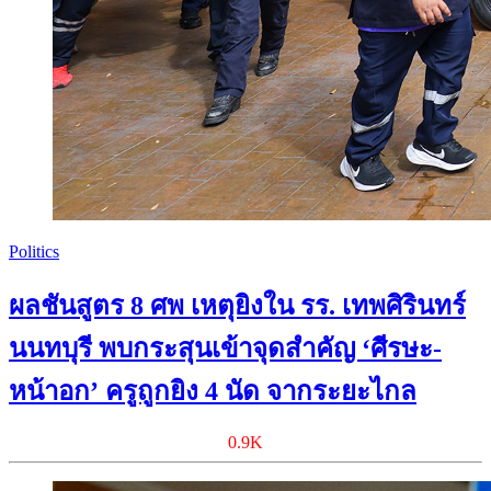
Politics
ผลชันสูตร 8 ศพ เหตุยิงใน รร. เทพศิรินทร์
นนทบุรี พบกระสุนเข้าจุดสำคัญ ‘ศีรษะ-
หน้าอก’ ครูถูกยิง 4 นัด จากระยะไกล
0.9K