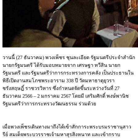
วานนี้ (27 ธันวาคม) พวงเพ็ชร ชุนละเอียด รัฐมนตรีประจำสำนัก
นายกรัฐมนตรี ได้รับมอบหมายจาก เศรษฐา ทวีสิน นายก
รัฐมนตรี และรัฐมนตรีว่าการกระทรวงการคลัง เป็นประธานใน
พิธีเปิดงานสมโภชพระอาราม 338 ปี วัดมหาธาตุยุวรา
ชรังสฤษ
ฎิ์
ราชวรวิหาร ซึ่งกำหนดจัดขึ้นระหว่างวันที่ 27
ธันวาคม 2566 – 2 มกราคม 2567 โดยมี เสริมศักดิ์ พงษ์พานิช
รัฐมนตรีว่าการกระทรวงวัฒนธรรม ร่วมด้วย
เมื่อพวงเพ็ชรเดินทางมาถึงได้เข้าสักการะพระบรมราชานุสาว
รีย์ สมเด็จพระบวรราชเจ้ามหาสุรสิงหนาท และเข้ากราบ