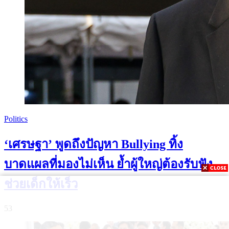
Politics
‘เศรษฐา’ พูดถึงปัญหา Bullying ทิ้ง
บาดแผลที่มองไม่เห็น ย้ำผู้ใหญ่ต้องรับฟัง-
ช่วยเด็กให้เร็ว
53