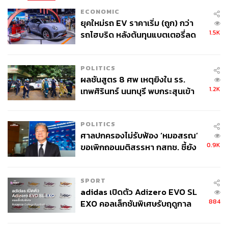
ECONOMIC
ยุคใหม่รถ EV ราคาเริ่ม (ถูก) กว่า
1.5K
รถไฮบริด หลังต้นทุนแบตเตอรี่ลด
ลง - จีนแห่บุกตลาดเกิดใหม่
POLITICS
ผลชันสูตร 8 ศพ เหตุยิงใน รร.
1.2K
เทพศิรินทร์ นนทบุรี พบกระสุนเข้า
จุดสำคัญ ‘ศีรษะ-หน้าอก’ ครูถูกยิง
4 นัด จากระยะไกล
POLITICS
ศาลปกครองไม่รับฟ้อง ‘หมอสรณ’
0.9K
ขอเพิกถอนมติสรรหา กสทช. ชี้ยัง
ไม่ใช่ผู้เดือดร้อนเสียหาย
SPORT
adidas เปิดตัว Adizero EVO SL
884
EXO คอลเล็กชันพิเศษรับฤดูกาล
College Football