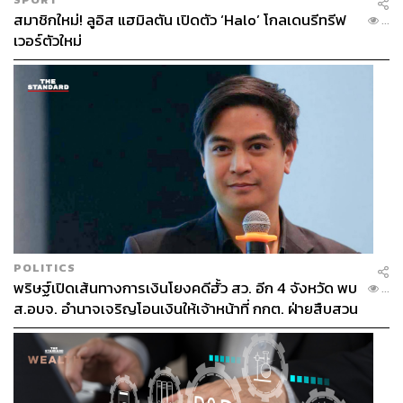
สมาชิกใหม่! ลูอิส แฮมิลตัน เปิดตัว ‘Halo’ โกลเดนรีทรีฟ
...
ติดตามการแข่งขัน
โอลิมปิก
ปารีส
2024 – Paris 2024
เวอร์ตัวใหม่
Olympic Games
ได้ที่
เว็บไซต์
https://thestandard.co/paris2024/
Facebook :
https://www.facebook.com/thestandards
port
YouTube :
https://www.youtube.com/@TheStandard
Sport
TikTok :
https://www.tiktok.com/@thestandardsport
Instagram :
https://www.instagram.com/thestandards
port
POLITICS
TAGS:
หมู่บ้านนักกีฬาโอลิมปิก
Olympic Games Paris 2024
พริษฐ์เปิดเส้นทางการเงินโยงคดีฮั้ว สว. อีก 4 จังหวัด พบ
Paris 2024
Olympic Games 2024
...
โอลิมปิกเกมส์ ปารีส 2024
ส.อบจ. อำนาจเจริญโอนเงินให้เจ้าหน้าที่ กกต. ฝ่ายสืบสวน