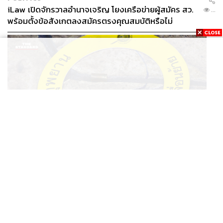
iLaw เปิดจักรวาลอำนาจเจริญ โยงเครือข่ายผู้สมัคร สว.
...
พร้อมตั้งข้อสังเกตลงสมัครตรงคุณสมบัติหรือไม่
THAILAND
รอง ผบช. ภ.1 เผย เก็บพยานหลักฐานเกี่ยวกับผู้ก่อเหตุยิง
...
ในโรงเรียนไปตรวจสอบทั้งหมดแล้ว