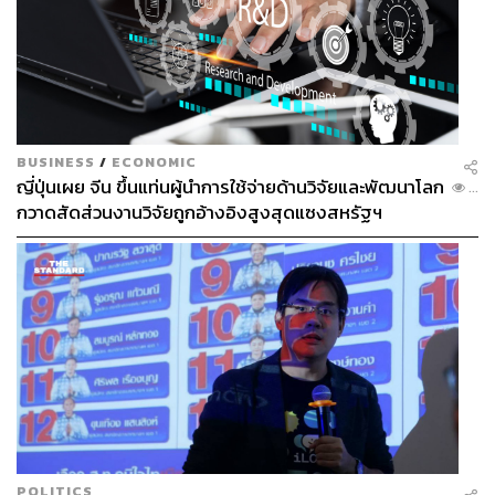
828
ABOUT THE AUTHOR
BUSINESS
/
ECONOMIC
ญี่ปุ่นเผย จีน ขึ้นแท่นผู้นำการใช้จ่ายด้านวิจัยและพัฒนาโลก
...
สมศักดิ์ จันทวิชชประภา
กวาดสัดส่วนงานวิจัยถูกอ้างอิงสูงสุดแซงสหรัฐฯ
โปรดิวเซอร์ คอลัมนิสต์ และบรรณาธิการ ผู้
หลงใหลในความตื่นเต้นของกีฬาและความ
สงบของการอ่านหนังสือเงียบๆ
POLITICS