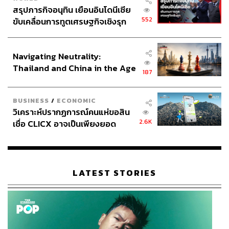
สรุปภารกิจอนุทิน เยือนอินโดนีเซีย
552
ขับเคลื่อนการทูตเศรษฐกิจเชิงรุก
ประกาศหุ้นส่วนยุทธศาสตร์ไทย –
อินโดนีเซีย
Navigating Neutrality:
Thailand and China in the Age
187
of a New Global Order
BUSINESS
/
ECONOMIC
วิเคราะห์ปรากฏการณ์คนแห่ขอสิน
2.6K
เชื่อ CLICX อาจเป็นเพียงยอด
ภูเขาน้ำแข็ง ของปัญหาหนี้ครัว
เรือนไทยที่ถูกซุกไว้
LATEST STORIES