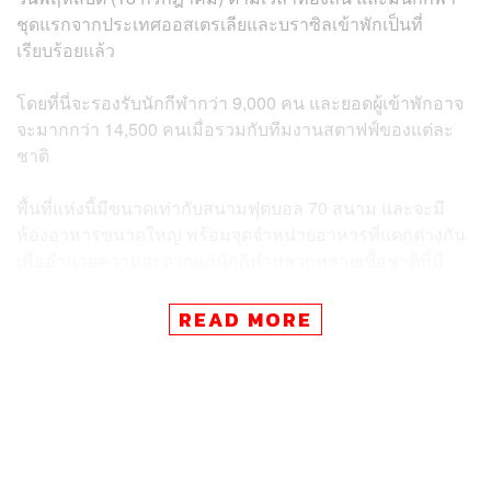
ชุดแรกจากประเทศออสเตรเลียและบราซิลเข้าพักเป็นที่
เรียบร้อยแล้ว
โดยที่นี่จะรองรับนักกีฬากว่า 9,000 คน และยอดผู้เข้าพักอาจ
จะมากกว่า 14,500 คนเมื่อรวมกับทีมงานสตาฟฟ์ของแต่ละ
ชาติ
พื้นที่แห่งนี้มีขนาดเท่ากับสนามฟุตบอล 70 สนาม และจะมี
ห้องอาหารขนาดใหญ่ พร้อมจุดจำหน่ายอาหารที่แตกต่างกัน
เพื่ออำนวยความสะดวกแก่นักกีฬาหลากหลายเชื้อชาติที่มี
วัฒนธรรมการรับประทานอาหารที่แตกต่างกัน
READ MORE
นอกจากนี้ที่นี่ยังมีห้องออกกำลังกายขนาดใหญ่, สนามฝึก
ซ้อมสำหรับกีฬาหลายประเภท, คลินิก, ห้องละหมาด และ
ศูนย์ทดสอบการต่อต้านการใช้สารกระตุ้นด้วย
ทางฝ่ายจัดการแข่งขันจะอำนวยความสะดวกให้นักกีฬาใน
การเดินทางไปในแต่ละสถานที่ภายในหมู่บ้านด้วยยาน