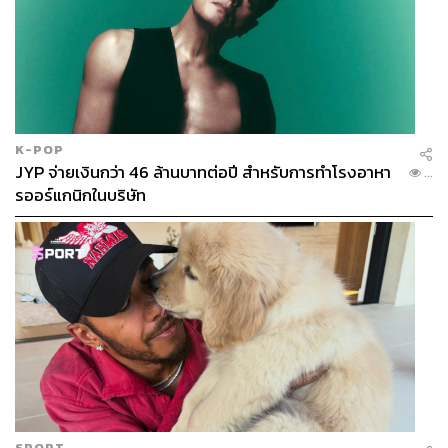
K-POP
JYP จ่ายเงินกว่า 46 ล้านบาทต่อปี สำหรับการทำโรงอาหา
...
รออร์แกนิกในบริษัท
ภาพ:
Paris 2024 / Facebook
อ้างอิง:
https://www.beinsports.com/en-mena/olympics-game
s/articles/paris-olympics-athletes-village-officially-op
ens-2024-07-18
SPORT