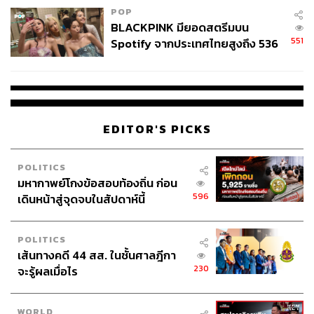
POP
BLACKPINK มียอดสตรีมบน
551
Spotify จากประเทศไทยสูงถึง 536
ล้านครั้ง ตลอด 10 ปีที่ผ่านมา
EDITOR'S PICKS
POLITICS
มหากาพย์โกงข้อสอบท้องถิ่น ก่อน
596
เดินหน้าสู่จุดจบในสัปดาห์นี้
POLITICS
เส้นทางคดี 44 สส. ในชั้นศาลฎีกา
230
จะรู้ผลเมื่อไร
WORLD