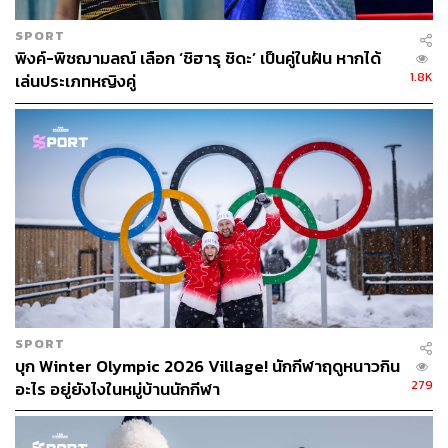
SPORT
พิงค์-พิชฌามลณ์ เลือก ‘ชิฮารุ ชิดะ’ เป็นคู่ในฝัน หากได้
1.8K
เล่นประเภทหญิงคู่
SPORT
บุก Winter Olympic 2026 Village! นักกีฬาฤดูหนาวกิน
279
อะไร อยู่ยังไงในหมู่บ้านนักกีฬา