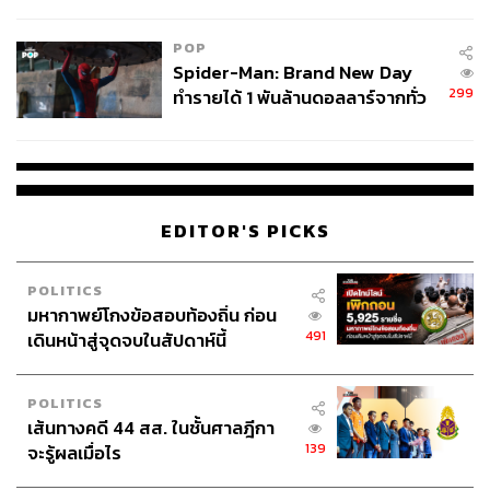
พบต้นตอจาก IP เดียว
POP
Spider-Man: Brand New Day
299
ทำรายได้ 1 พันล้านดอลลาร์จากทั่ว
โลกภายใน 6 วัน
EDITOR'S PICKS
POLITICS
มหากาพย์โกงข้อสอบท้องถิ่น ก่อน
491
เดินหน้าสู่จุดจบในสัปดาห์นี้
POLITICS
เส้นทางคดี 44 สส. ในชั้นศาลฎีกา
139
จะรู้ผลเมื่อไร