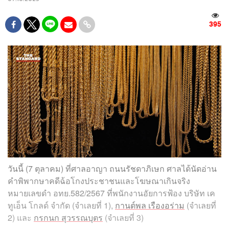
395
วันนี้ (7 ตุลาคม) ที่ศาลอาญา ถนนรัชดาภิเษก ศาลได้นัดอ่าน
คำพิพากษาคดีฉ้อโกงประชาชนและโฆษณาเกินจริง
หมายเลขดำ อทย.582/2567 ที่พนักงานอัยการฟ้อง บริษัท เค
ทูเอ็น โกลด์ จำกัด (จำเลยที่ 1),
กานต์พล เรืองอร่าม
(จำเลยที่
2) และ
กรกนก สุวรรณบุตร
(จำเลยที่ 3)