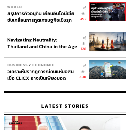
WORLD
สรุปภารกิจอนุทิน เยือนอินโดนีเซีย
492
ขับเคลื่อนการทูตเศรษฐกิจเชิงรุก
ประกาศหุ้นส่วนยุทธศาสตร์ไทย –
อินโดนีเซีย
Navigating Neutrality:
Thailand and China in the Age
128
of a New Global Order
BUSINESS
/
ECONOMIC
วิเคราะห์ปรากฏการณ์คนแห่ขอสิน
2.3K
เชื่อ CLICX อาจเป็นเพียงยอด
ภูเขาน้ำแข็ง ของปัญหาหนี้ครัว
เรือนไทยที่ถูกซุกไว้
LATEST STORIES