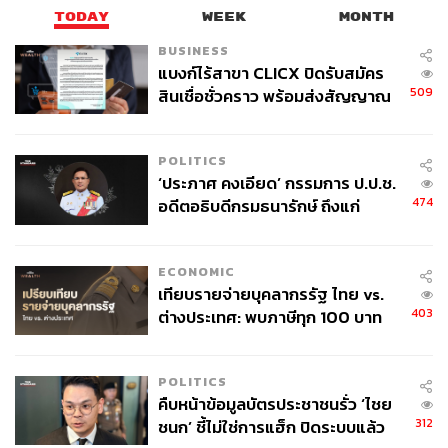
TODAY
WEEK
MONTH
BUSINESS
แบงก์ไร้สาขา CLICX ปิดรับสมัคร
509
สินเชื่อชั่วคราว พร้อมส่งสัญญาณ
เตือนกลุ่มกู้เงินผิดวัตถุประสงค์-ให้
ข้อมูลเท็จ เตรียมดำเนินคดีเด็ดขาด
POLITICS
‘ประภาศ คงเอียด’ กรรมการ ป.ป.ช.
474
อดีตอธิบดีกรมธนารักษ์ ถึงแก่
อนิจกรรม
ECONOMIC
เทียบรายจ่ายบุคลากรรัฐ ไทย vs.
403
ต่างประเทศ: พบภาษีทุก 100 บาท
ของคนไทยใช้ไปกับข้าราชการเฉียด
40 บาท
POLITICS
คืบหน้าข้อมูลบัตรประชาชนรั่ว ‘ไชย
312
ชนก’ ชี้ไม่ใช่การแฮ็ก ปิดระบบแล้ว