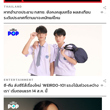
THAILAND
หากอำนาจประธาน กสทช. ยังคงคลุมเครือ ผลสะเทือน
...
ระดับประเทศที่ตามมาจะหนักแค่ไหน
ENTERTAINMENT
ซี-คีน ส่งซีรีส์เรื่องใหม่ ‘WEIRDO-101 แรงโน้มถ่วงระหว่าง
...
เรา’ เริ่มตอนแรก 14 ส.ค. นี้