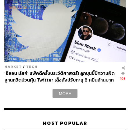
MARKET
/
TECH
‘อีลอน มัสก์’ แพ้คดีครั้งประวัติศาสตร์! ลูกขุนชี้มีความผิด
193
ฐานทวีตป่วนหุ้น Twitter เล็งสั่งปรับทะลุ 8 หมื่นล้านบาท
MORE
MOST POPULAR