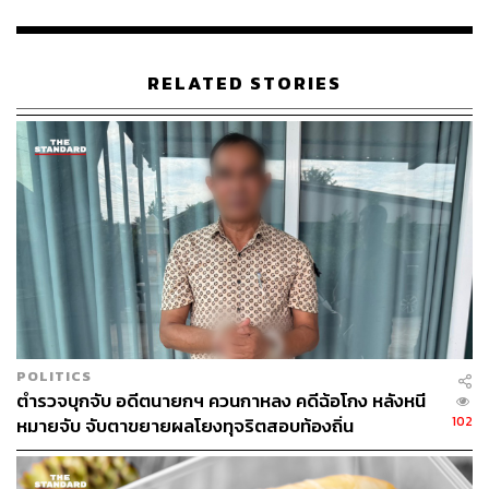
เวลา 5 ปี
ให้คุมความประพฤติและรายงานตัวต่อพนักงานคุม
ประพฤติปีละ 2 ครั้ง
ให้ทำงานบริการสังคมหรือสาธารณประโยชน์คนละ
RELATED STORIES
30 ชั่วโมง
ห้ามจำเลยที่ 2-3 กระทำการใดที่เป็นการฝ่าฝืนต่อ
กฎหมายลักษณะเดียวกับคดีนี้อีก
TAGS:
กรกนก สุวรรณบุตร (แม่ตั๊ก)
กานต์พล เรืองอร่าม (ป๋าเบียร์)
โฆษณาเกินจริง
ฉ้อโกง
การฉ้อโกง
POLITICS
ตำรวจบุกจับ อดีตนายกฯ ควนกาหลง คดีฉ้อโกง หลังหนี
102
หมายจับ จับตาขยายผลโยงทุจริตสอบท้องถิ่น
396