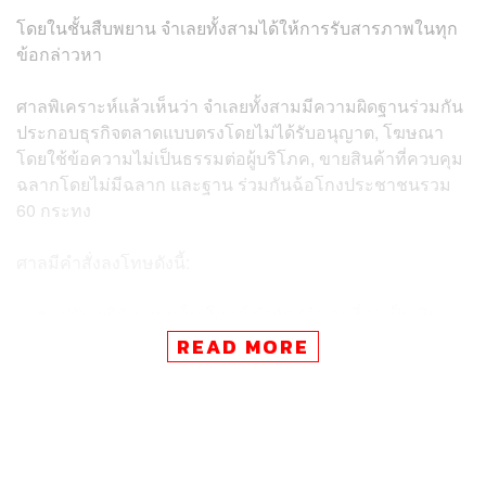
โดยในชั้นสืบพยาน จำเลยทั้งสามได้ให้การรับสารภาพในทุก
ข้อกล่าวหา
ศาลพิเคราะห์แล้วเห็นว่า จำเลยทั้งสามมีความผิดฐานร่วมกัน
ประกอบธุรกิจตลาดแบบตรงโดยไม่ได้รับอนุญาต, โฆษณา
โดยใช้ข้อความไม่เป็นธรรมต่อผู้บริโภค, ขายสินค้าที่ควบคุม
ฉลากโดยไม่มีฉลาก และฐาน ร่วมกันฉ้อโกงประชาชนรวม
60 กระทง
ศาลมีคำสั่งลงโทษดังนี้:
ปรับ บริษัท เคทูเอ็น โกลด์ จำกัด (จำเลยที่ 1) เป็นเงิน
รวม 675,000 บาท
READ MORE
จำคุก กานต์พล และ กรกนก (จำเลยที่ 2-3) คนละ 360
เดือน (รวมทุกกระทงความผิด) และปรับคนละ 675,000
บาท เมื่อรวมโทษตามกฎหมายแล้ว คงจำคุกจำเลยที่ 2-
3 คนละ 20 ปี และปรับคนละ 675,000 บาท