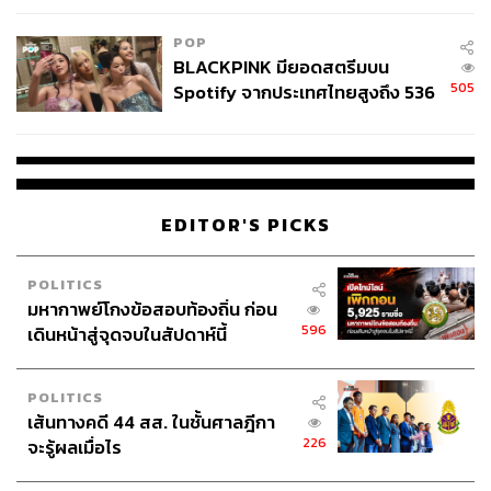
POP
BLACKPINK มียอดสตรีมบน
505
Spotify จากประเทศไทยสูงถึง 536
ล้านครั้ง ตลอด 10 ปีที่ผ่านมา
EDITOR'S PICKS
POLITICS
มหากาพย์โกงข้อสอบท้องถิ่น ก่อน
596
เดินหน้าสู่จุดจบในสัปดาห์นี้
POLITICS
เส้นทางคดี 44 สส. ในชั้นศาลฎีกา
226
จะรู้ผลเมื่อไร