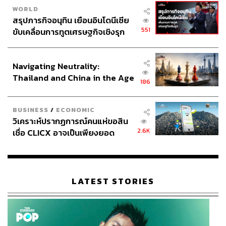
WORLD
สรุปภารกิจอนุทิน เยือนอินโดนีเซีย
551
ขับเคลื่อนการทูตเศรษฐกิจเชิงรุก
ประกาศหุ้นส่วนยุทธศาสตร์ไทย –
อินโดนีเซีย
Navigating Neutrality:
Thailand and China in the Age
186
of a New Global Order
BUSINESS
/
ECONOMIC
วิเคราะห์ปรากฏการณ์คนแห่ขอสิน
2.6K
เชื่อ CLICX อาจเป็นเพียงยอด
ภูเขาน้ำแข็ง ของปัญหาหนี้ครัว
เรือนไทยที่ถูกซุกไว้
LATEST STORIES