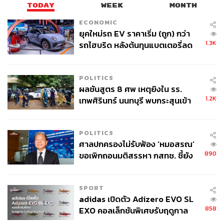
TODAY
WEEK
MONTH
ECONOMIC
ยุคใหม่รถ EV ราคาเริ่ม (ถูก) กว่า
1.3K
รถไฮบริด หลังต้นทุนแบตเตอรี่ลด
ลง - จีนแห่บุกตลาดเกิดใหม่
POLITICS
ผลชันสูตร 8 ศพ เหตุยิงใน รร.
1.2K
เทพศิรินทร์ นนทบุรี พบกระสุนเข้า
จุดสำคัญ ‘ศีรษะ-หน้าอก’ ครูถูกยิง
4 นัด จากระยะไกล
POLITICS
ศาลปกครองไม่รับฟ้อง ‘หมอสรณ’
890
ขอเพิกถอนมติสรรหา กสทช. ชี้ยัง
ไม่ใช่ผู้เดือดร้อนเสียหาย
SPORT
adidas เปิดตัว Adizero EVO SL
858
EXO คอลเล็กชันพิเศษรับฤดูกาล
College Football