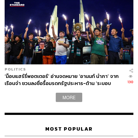
POLITICS
‘ม็อบแฮร์รี่พอตเตอร์’ อ่านจดหมาย ‘อานนท์ นำภา’ จาก
130
เรือนจำ ชวนลงชื่อรื้อมรดกรัฐประหาร-ต้าน ‘ระบอบ
สีน้ำเงิน’
MORE
MOST POPULAR