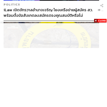
POLITICS
iLaw เปิดจักรวาลอำนาจเจริญ โยงเครือข่ายผู้สมัคร สว.
...
พร้อมตั้งข้อสังเกตลงสมัครตรงคุณสมบัติหรือไม่
THAILAND
รอง ผบช. ภ.1 เผย เก็บพยานหลักฐานเกี่ยวกับผู้ก่อเหตุยิง
...
ในโรงเรียนไปตรวจสอบทั้งหมดแล้ว