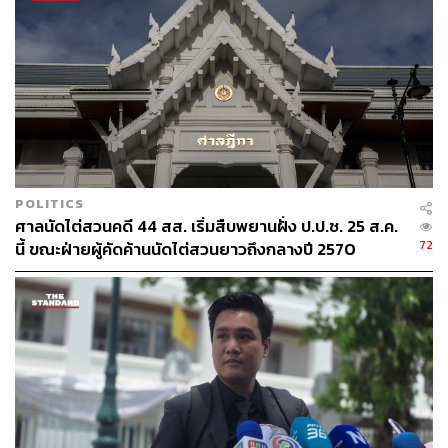
POLITICS
ศาลนัดไต่สวนคดี 44 สส. เริ่มสืบพยานฝั่ง ป.ป.ช. 25 ส.ค.
72
นี้ ขณะฝ่ายผู้คัดค้านนัดไต่สวนยาวถึงกลางปี 2570