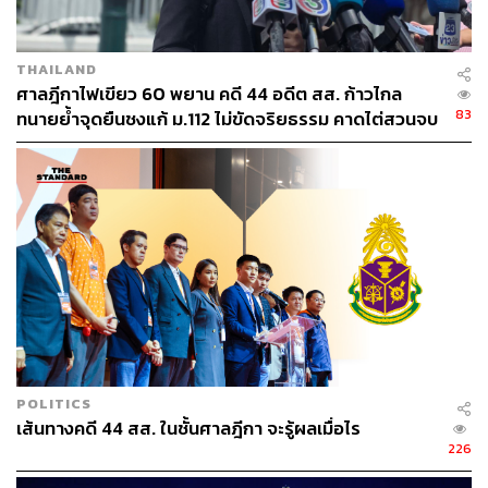
THAILAND
ศาลฎีกาไฟเขียว 60 พยาน คดี 44 อดีต สส. ก้าวไกล
83
ทนายย้ำจุดยืนชงแก้ ม.112 ไม่ขัดจริยธรรม คาดไต่สวนจบ
พฤษภาคมปี 2570
POLITICS
เส้นทางคดี 44 สส. ในชั้นศาลฎีกา จะรู้ผลเมื่อไร
226