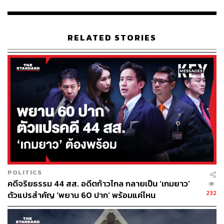
57
ABOUT THE AUTHOR
RELATED STORIES
พลวุฒิ สงสกุล
Content creator การเมือง ประจำสำนักข่าว
THE STANDARD
ABOUT THE PHOTOGRAPHER
ชาติกล้า สำเนียงแจ่ม
ช่างภาพข่าว ประจำสำนักข่าว THE
STANDARD
POLITICS
คดีจริยธรรม 44 สส. อดีตก้าวไกล กลายเป็น ‘เกมยาว’
232
ตัวแปรสำคัญ ‘พยาน 60 ปาก’ พร้อมแค่ไหน