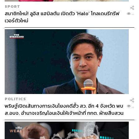
SPORT
สมาชิกใหม่! ลูอิส แฮมิลตัน เปิดตัว ‘Halo’ โกลเดนรีทรีฟ
...
เวอร์ตัวใหม่
POLITICS
พริษฐ์เปิดเส้นทางการเงินโยงคดีฮั้ว สว. อีก 4 จังหวัด พบ
...
ส.อบจ. อำนาจเจริญโอนเงินให้เจ้าหน้าที่ กกต. ฝ่ายสืบสวน