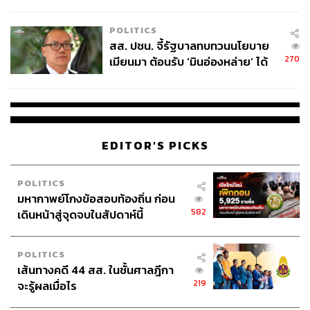
ไทยพลัส’ เฟส 2 รอประเมินความ
เหมาะสม
POLITICS
สส. ปชน. จี้รัฐบาลทบทวนนโยบาย
270
เมียนมา ต้อนรับ ‘มินอ่องหล่าย’ ได้
แค่สัญญาว่างเปล่า
โรงกษาปณ์จัดทำเหรียญรุ่น EXO เพื่อฉลองความ
สำเร็จของพวกเขา
EDITOR'S PICKS
หลังจากอัลบั้มแรกอย่าง
XOXO
ประสบความสำเร็จและมียอด
POLITICS
ขายเกิน 1 ล้านเป็นอัลบั้มแรกในรอบ 12 ปี อัลบั้มต่อๆ มาของ
มหากาพย์โกงข้อสอบท้องถิ่น ก่อน
582
เดินหน้าสู่จุดจบในสัปดาห์นี้
พวกเขาก็สามารถทำสถิติยอดขายเกินล้านอัลบั้มได้ถึง 4 ปี
ซ้อน ทางรัฐบาลเกาหลีใต้จึงได้ผลิตเหรียญที่ระลึกรุ่นพิเศษที่
มีใบหน้าของสมาชิกทั้ง 9 คนให้กับ EXO เพื่อเเทนคำขอบคุณ
POLITICS
ให้พวกเขา ในฐานะศิลปินที่สามารถสร้างชื่อเสียงให้กับ
เส้นทางคดี 44 สส. ในชั้นศาลฎีกา
เกาหลีใต้อย่างต่อเนื่อง
219
จะรู้ผลเมื่อไร