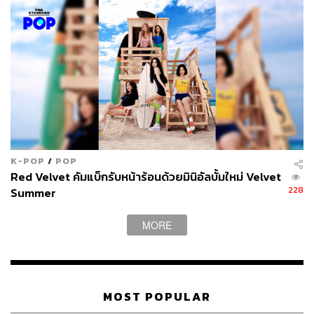
EXO ได้รับเลือกให้แสดงในพิธิปิดโอลิมปิกฤดูหนาวปี
K-POP
/
POP
2018
Red Velvet คัมแบ็กรับหน้าร้อนด้วยมินิอัลบั้มใหม่ Velvet
228
Summer
อีกหนึ่งผลงานของ EXO ที่เหล่า EXO-L ภาคภูมิใจเป็นอย่าง
MORE
มาก คือการที่พวกเขาได้รับเลือกเป็นตัวแทนศิลปินเกาหลีใต้
ร่วมกับ CL จากวง 2NE1 เพื่อแสดงในพิธิปิดโอลิมปิกฤดู
หนาวปี 2018 ซึ่งมีเกาหลีใต้เป็นเจ้าภาพ โดยการแสดงในครั้ง
นั้นเริ่มต้นด้วยการเต้นแบบเกาหลีโบราณของ คิมจงอิน ก่อน
MOST POPULAR
จะตามมาด้วยการแสดงจากสมาชิกทุกคนในเพลง
Growl