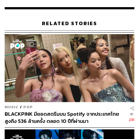
12 ปี
ต่อจากอัลบั้ม
Another Days
ของ คิมกอนโม และ
Chapter 4 Road
ของ G.O.D ที่เคยทำสถิติไว้เมื่อปี 2001
นับ
เป็นความสำเร็จครั้งยิ่งใหญ่ที่พิสูจน์ให้เห็นถึงความสามารถ
RELATED STORIES
และความนิยมของ EXO ได้เป็นอย่างดี
MUSIC
/
POP
BLACKPINK มียอดสตรีมบน Spotify จากประเทศไทย
231
สูงถึง 536 ล้านครั้ง ตลอด 10 ปีที่ผ่านมา