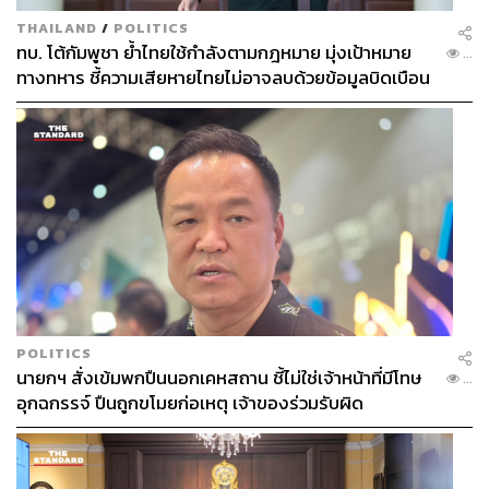
THAILAND
/
POLITICS
ทบ. โต้กัมพูชา ย้ำไทยใช้กำลังตามกฎหมาย มุ่งเป้าหมาย
...
ทางทหาร ชี้ความเสียหายไทยไม่อาจลบด้วยข้อมูลบิดเบือน
POLITICS
นายกฯ สั่งเข้มพกปืนนอกเคหสถาน ชี้ไม่ใช่เจ้าหน้าที่มีโทษ
...
อุกฉกรรจ์ ปืนถูกขโมยก่อเหตุ เจ้าของร่วมรับผิด
บัตรคอนเสิร์ต EXO PLANET #4 – The ElyXiOn ขาย
หมดในเวลา 0.2 วินาที