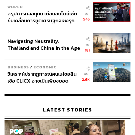
WORLD
สรุปภารกิจอนุทิน เยือนอินโดนีเซีย
546
ขับเคลื่อนการทูตเศรษฐกิจเชิงรุก
ประกาศหุ้นส่วนยุทธศาสตร์ไทย –
อินโดนีเซีย
Navigating Neutrality:
Thailand and China in the Age
181
of a New Global Order
BUSINESS
/
ECONOMIC
วิเคราะห์ปรากฏการณ์คนแห่ขอสิน
2.6K
เชื่อ CLICX อาจเป็นเพียงยอด
ภูเขาน้ำแข็ง ของปัญหาหนี้ครัว
เรือนไทยที่ถูกซุกไว้
LATEST STORIES