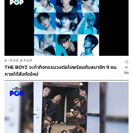
K-POP
/
POP
EXO คว้ารางวัลแดซังจากงาน MAMA ติดกันถึง 5 ปี
THE BOYZ จะทำกิจกรรมวงต่อไปพร้อมกับสมาชิก 9 คน
ซ้อน
94
ภายใต้สังกัดใหม่
รางวัลแดซังนับเป็นรางวัลสูงสุดจากเวทีต่างๆ ในเกาหลีใต้ ซึ่ง
นับเป็นอีกหนึ่งรางวัลที่สามารถการันตีความสำเร็จของศิลปิน
ที่ได้รับรางวัลนั้นได้เป็นอย่างดี​​ โดย EXO สามารถคว้ารางวัล
แดซังครั้งแรกในปี 2013 หลังจากเดบิวต์มาเพียง 1 ปี
ในปีแรก EXO กวาดรางวัลแดซังไปได้ถึง 3 เวที ด้วยรางวัล
อัลบั้มแห่งปีจากงาน MAMA, รางวัลเพลงแห่งปีจากงาน MMA