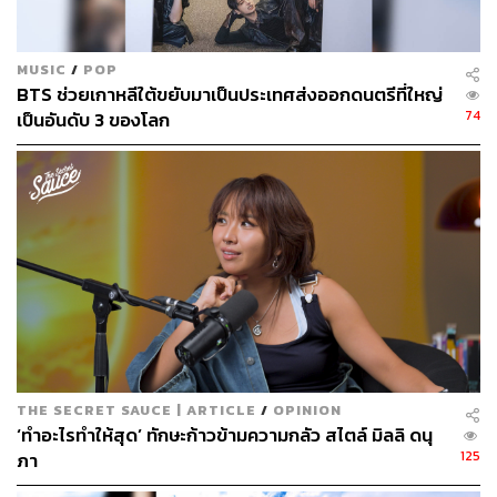
และรางวัลเพลงแห่งปีจากงาน KBS Gayo หลังจากนั้นพวก
เขาก็ยังคงคว้ารางวัลแดซังอย่างต่อเนื่อง และกลายเป็นวง
MUSIC
/
POP
บอยแบนด์ที่ได้รับรางวัลแดซังจากงาน MAMA ติดต่อกันถึง 5
BTS ช่วยเกาหลีใต้ขยับมาเป็นประเทศส่งออกดนตรีที่ใหญ่
ปีซ้อน ตั้งแต่ปี 2013-2017
74
เป็นอันดับ 3 ของโลก
THE SECRET SAUCE | ARTICLE
/
OPINION
‘ทำอะไรทำให้สุด’ ทักษะก้าวข้ามความกลัว สไตล์ มิลลิ ดนุ
125
ภา