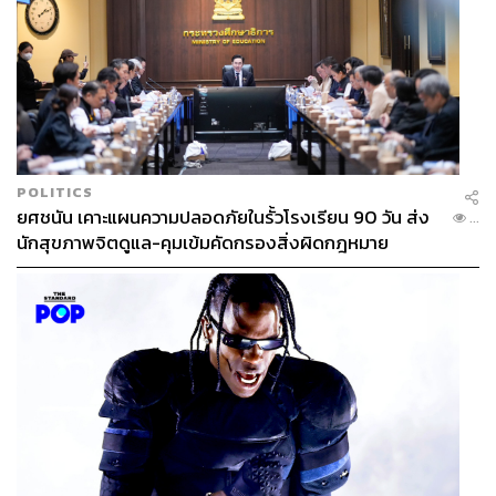
การกดบัตรคอนเสิร์ตของวงบอยแบนด์หรือเกิร์ลกรุ๊ปจาก
เกาหลีใต้ มักขึ้นชื่อเรื่องความโหดหินอยู่เสมอ เนื่องจากบัตร
คอนเสิร์ตมักจะขายหมดในเวลาอันรวดเร็ด โดยบัตร
คอนเสิร์ตของ EXO ก็ขึ้นชื่อเรื่องความไวในการขายหมดเช่น
เดียวกัน แต่สถิติที่สร้างปรากฏการณ์ครั้งใหม่ให้กับพวกเขา
POLITICS
คือการที่บัตรค
อนเสิร์ต EXO PLANEt #4 – The ElyXiOn ซึ่ง
ยศชนัน เคาะแผนความปลอดภัยในรั้วโรงเรียน 90 วัน ส่ง
...
จัดขึ้นในเกาหลีใต้ จำนวนกว่า 66,000 ที่นั่ง ขายหมดในระยะ
นักสุขภาพจิตดูแล-คุมเข้มคัดกรองสิ่งผิดกฎหมาย
เวลาเพียง 0.2 วินาทีเท่านั้น นับเป็นอีกหนึ่งสถิติที่พิสูจน์พลัง
ของแฟนๆ และความนิยมของพวกเขาได้เป็นอย่างดี