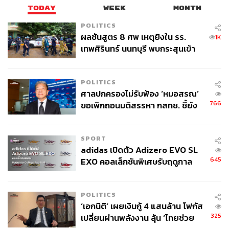
และเพลง
Power
โดยการแสดงในครั้งนั้นยังกลายเป็นอีกหนึ่ง
TODAY
WEEK
MONTH
การแสดงที่ได้รับคำชื่นชมจากผู้ร่วมงานและแฟนเพลงทั่ว
โลกเป็นอย่างมาก
POLITICS
ผลชันสูตร 8 ศพ เหตุยิงใน รร.
1K
เทพศิรินทร์ นนทบุรี พบกระสุนเข้า
จุดสำคัญ ‘ศีรษะ-หน้าอก’ ครูถูกยิง
4 นัด จากระยะไกล
POLITICS
ศาลปกครองไม่รับฟ้อง ‘หมอสรณ’
766
ขอเพิกถอนมติสรรหา กสทช. ชี้ยัง
ไม่ใช่ผู้เดือดร้อนเสียหาย
SPORT
adidas เปิดตัว Adizero EVO SL
645
EXO คอลเล็กชันพิเศษรับฤดูกาล
College Football
POLITICS
‘เอกนิติ’ เผยเงินกู้ 4 แสนล้าน โฟกัส
325
เปลี่ยนผ่านพลังงาน ลุ้น ‘ไทยช่วย