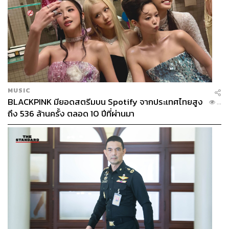
Power ถูกเลือกใช้เป็นเพลงประกอบการแสดงใน The
Dubai Fountain
นับเป็นอีกหนึ่งปรากฏการณ์ครั้งยิ่งใหญ่ของวงการเพลง
MUSIC
เกาหลีใต้ เมื่อเพลง
Power
ของ EXO ซึ่งถูกปล่อยออกมาในปี
BLACKPINK มียอดสตรีมบน Spotify จากประเทศไทยสูง
...
2017 ได้กลายเป็นเพลง K-Pop เพลงแรกที่ได้รับเลือกให้ใช้
ถึง 536 ล้านครั้ง ตลอด 10 ปีที่ผ่านมา
ประกอบการแสดงที่
The Dubai Foun
tain เมืองดูไบ สหรัฐ
อาหรับเอมิเรตส์ นอกจากนั้น EXO ยังได้รับเชิญให้ไปร่วมงาน
และรับชมการแสดงในครั้งนั้นด้วยเช่นกัน