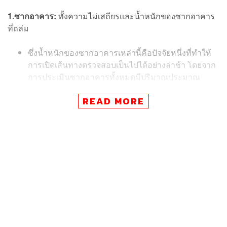
1.ซากอาคาร:
ทั้งความไม่เสถียรและน้ำหนักของซากอาคาร
ที่ถล่ม
ซึ่งน้ำหนักของซากอาคารเหล่านี้คือปัจจัยหนึ่งที่ทำให้
การเปิดเส้นทางตรวจสอบเป็นไปได้อย่างล่าช้า โดยจาก
การประเมินซากอาคารทั้งหมดมีปริมาณประมาณ
15,000 ลูกบาศก์เมตร หรือ 40,000 ตัน
READ MORE
ผู้ว่าฯ ชัชชาติ อธิบายว่า ด้วยความที่ซากอาคารมีขนาด
มหึมาและกองกันเป็นภูเขา ทำให้มีความชันและมีความเสี่ยง
ที่เศษซากปูนและเหล็กจะร่วงหล่นลงมา ซึ่งตามแผนปฏิบัติ
การได้มีการติดตั้งเครนทั้งหมด 4 ตัว โดยมีรถเครน 600 และ
500 ตันอย่างละ 1 ตัว และขนาด 200 ตันอีกจำนวน 2 ตัว ซึ่ง
จะนำมายกชิ้นส่วนขนาดใหญ่ เพื่อเปิดโพรงเส้นทางเพิ่มเติม
ให้เจ้าหน้าที่กู้ภัยเข้าไปสำรวจพื้นที่และระบุตำแหน่งผู้ประสบ
ภัย