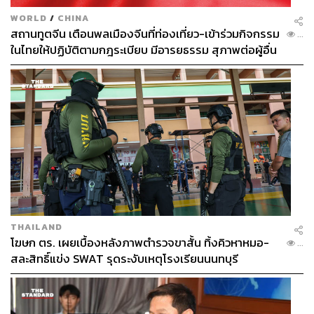
WORLD
/
CHINA
สถานทูตจีน เตือนพลเมืองจีนที่ท่องเที่ยว-เข้าร่วมกิจกรรม
...
ในไทยให้ปฏิบัติตามกฎระเบียบ มีอารยธรรม สุภาพต่อผู้อื่น
THAILAND
โฆษก ตร. เผยเบื้องหลังภาพตำรวจขาสั้น ทิ้งคิวหาหมอ-
...
สละสิทธิ์แข่ง SWAT รุดระงับเหตุโรงเรียนนนทบุรี