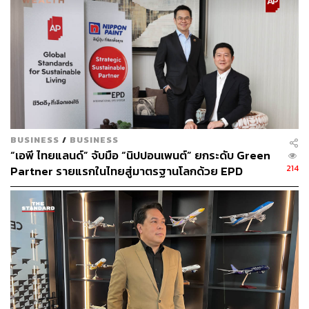
Senior Content Creator ประจำกองไลฟ์สไตล์
สำนักข่าว THE STANDARD
BUSINESS
/
BUSINESS
“เอพี ไทยแลนด์” จับมือ “นิปปอนเพนต์” ยกระดับ Green
214
Partner รายแรกในไทยสู่มาตรฐานโลกด้วย EPD
International พร้อมชูแนวคิด Global Standards for
Global Sustainable Living ส่งมอบบ้านคุณภาพ ลด
ผลกระทบต่อสิ่งแวดล้อม พร้อมปั้นนักออกแบบที่ใส่ใจโลก