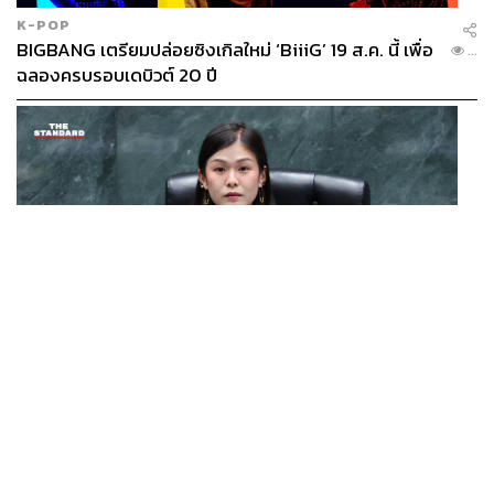
K-POP
BIGBANG เตรียมปล่อยซิงเกิลใหม่ ‘BiiiG’ 19 ส.ค. นี้ เพื่อ
...
ฉลองครบรอบเดบิวต์ 20 ปี
POLITICS
ประธานสภา กทม. นัดประชุม 17 ส.ค. ตั้งคณะกรรมการสอบ
...
ข้อเท็จจริงกรณี ส.ก. เสียบบัตรแทนกัน