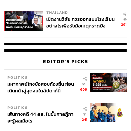
ผู้ใช้ถอดเปลี่ยนแบตเองได้ ก่อนกฎ
EU บังคับปีหน้า
THAILAND
เปิดงานวิจัย ควรออกแบบโรงเรียน
291
อย่างไรเพื่อรับมือเหตุกราดยิง
EDITOR'S PICKS
POLITICS
มหากาพย์โกงข้อสอบท้องถิ่น ก่อน
609
เดินหน้าสู่จุดจบในสัปดาห์นี้
POLITICS
เส้นทางคดี 44 สส. ในชั้นศาลฎีกา
241
จะรู้ผลเมื่อไร