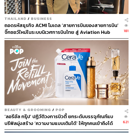
THAILAND
/
BUSINESS
ถอดรหัสธุรกิจ ACMI โมเดล ‘สายการบินของสายการบิน’
181
จิ๊กซอว์ใหม่ในระบบนิเวศการบินไทย สู่ Aviation Hub
ของภูมิภาค
BEAUTY & GROOMING
/
POP
‘ลอรีอัล กรุ๊ป’ ปฏิวัติวงการบิวตี้ ยกระดับบรรจุภัณฑ์แบ
621
บรีฟิลมุ่งสร้าง ‘ความงามแบบเติมได้’ ให้ทุกคนเข้าถึงได้
[Advertorial]