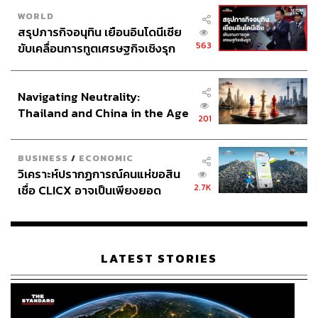
WORLD
สรุปภารกิจอนุทิน เยือนอินโดนีเซีย
563
ขับเคลื่อนการทูตเศรษฐกิจเชิงรุก
ประกาศหุ้นส่วนยุทธศาสตร์ไทย –
อินโดนีเซีย
Navigating Neutrality:
Thailand and China in the Age
201
of a New Global Order
BUSINESS
/
ECONOMIC
วิเคราะห์ปรากฏการณ์คนแห่ขอสิน
2.7K
เชื่อ CLICX อาจเป็นเพียงยอด
ภูเขาน้ำแข็ง ของปัญหาหนี้ครัว
เรือนไทยที่ถูกซุกไว้
LATEST STORIES