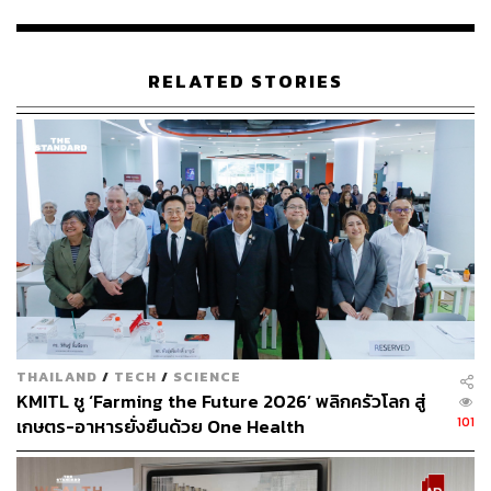
RELATED STORIES
TAGS:
สิ่งแวดล้อม
สายการบิน
ZIPAIR
Keita Masuda
อาหาร
94
THAILAND
/
TECH
/
SCIENCE
KMITL ชู ‘Farming the Future 2026’ พลิกครัวโลก สู่
101
เกษตร-อาหารยั่งยืนด้วย One Health
ABOUT THE AUTHOR
พลอยจันทร์ สุขคง