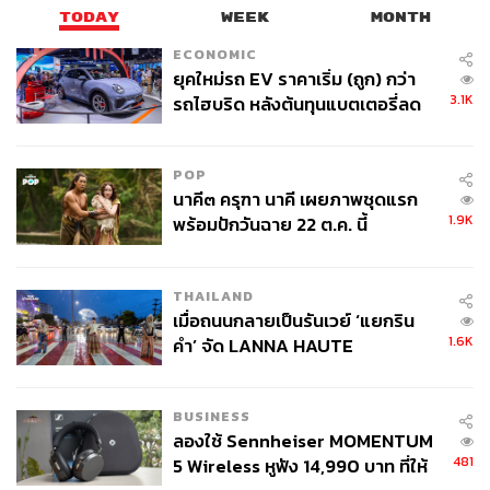
TODAY
WEEK
MONTH
ECONOMIC
ยุคใหม่รถ EV ราคาเริ่ม (ถูก) กว่า
3.1K
รถไฮบริด หลังต้นทุนแบตเตอรี่ลด
ลง - จีนแห่บุกตลาดเกิดใหม่
POP
นาคี๓ ครุฑา นาคี เผยภาพชุดแรก
1.9K
พร้อมปักวันฉาย 22 ต.ค. นี้
THAILAND
เมื่อถนนกลายเป็นรันเวย์ ‘แยกริน
1.6K
คำ’ จัด LANNA HAUTE
COUTURE กลางสายฝน
BUSINESS
ลองใช้ Sennheiser MOMENTUM
481
5 Wireless หูฟัง 14,990 บาท ที่ให้