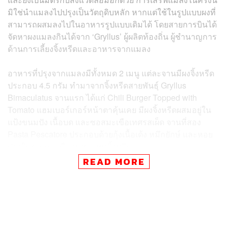
มิใช่นำแมลงไปปรุงเป็นวัตถุดิบหลัก หากแต่ใช้ในรูปแบบผงที่
สามารถผสมลงไปในอาหารรูปแบบเดิมได้ โดยสายการบินได้
จัดหาผงแมลงกินได้จาก ‘Gryllus’ ผู้ผลิตท้องถิ่น ผู้ชำนาญการ
ด้านการเลี้ยงจิ้งหรีดและอาหารจากแมลง
อาหารที่ปรุงจากแมลงมีทั้งหมด 2 เมนู แต่ละจานมีผงจิ้งหรีด
ประกอบ 4.5 กรัม ทำมาจากจิ้งหรีดสายพันธุ์ Gryllus
Bimaculatus จานแรก ได้แก่ Chili Burger Topped with
Tomato แฮมเบอร์เกอร์หน้าตาคุ้นเคย มีผงจิ้งหรีดผสมอยู่ใน
แป้งขนมปัง เนื้อบด และซอสมะเขือเทศรสเผ็ด จานที่สอง
Pasta Pescatore ประกอบด้วยกุ้งเนื้อเด้ง หมึกยักษ์ และหอย
ปรุงในซอสมะเขือเทศผสมผงจิ้งหรีด
READ MORE
Gryllus ให้เหตุผลว่า จิ้งหรีดที่กินได้นั้นอุดมไปด้วยโปรตีน
วิตามิน และแร่ธาตุ อีกทั้งยังเป็นทางเลือกที่ดี มีคุณค่าทาง
โภชนาการ เหมาะกับโลกที่กำลังก้าวเข้าสู่ภาวะขาดแคลน
อาหารในอนาคต พวกมันโตเร็วกว่าสัตว์อื่น ทั้งยังต้องการ
อาหารน้อยในการเลี้ยงดู