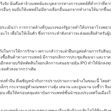
ิงจัง นั่นคือค่าจ้างแพทย์และบุคลากรทางการแพทย์ที่ต่ำกว่าที่คว
ิการอื่นๆ จนบีบให้แพทย์ไม่มีทางเลือกอื่นนอกจากทำงานให้มากขึ้น
s ประเมินว่า การกวาดล้างที่รุนแรงของรัฐอาจทำให้บรรดาโรงพย
อะไร เพื่อไม่ให้เจ็บตัว ซึ่งการกระทำดังกล่าวจะส่งผลเสียสำหรับผู้
ดระวังในการให้การรักษา เพราะกลัวว่าจะฝ่าฝืนกฎต่อต้านการรับสินบน
ั่งซื้อสินค้าทางการแพทย์ มีการยกเลิกการประชุมสัมมนา และราคา
่วนอีกหลายบริษัทตัดสินใจยกเลิกการเสนอขายหุ้น IPO ทำให้นักลงทุ
ชะลอตัวลงมากกว่าเดิม
แห่งทั่วจีน ที่เผชิญหน้ากับการปราบปรามกวาดล้างในขณะนี้ โดยส่
กระจายอยู่ทั่วมณฑลกวางตุ้ง เสฉวน และยูนนาน บ่งชี้ว่า จีนจ
เดือน เพื่อให้ครอบคลุมสถาบันการแพทย์ชั้นนำของประเทศในเมืองใ
รรมการแพทย์และการดูแลสุขภาพของจีนกลับมีการเติบโตได้ดีระดับหน