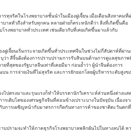
มการทุจริตในโรงพยาบาลชั้นนำในเมืองฝูเจี้ยน เมื่อเดือนสิงหาคมที่ผ
ลทั่วถึงสำหรับทุกคน หลายฝ่ายก็ตระหนักดีว่า สิ่งที่เกิดขึ้นคือ
โรงพยาบาลทั่วประเทศ เช่นเดียวกับที่เคยเกิดขึ้นมาแล้วกับ
มืองฝูเจี้ยนเริ่มกระจายเกิดขึ้นทั่วประเทศจีนในช่วงไม่กี่สัปดาห์ที่ผ่า
ว่า สีจิ้นผิงต้องการปราบปรามการรับสินบนด้านการดูแลสุขภาพที
ทายที่สุดของรัฐบาลจีนเท่าที่เคยมีมา ก่อนย้ำว่า ผู้นำจีนต้องการ
 การจ่ายเงินที่ไม่สุจริต และการยักยอกโดยผู้บริหารระดับสูงข
างตรงไปตรงมาและรุนแรงก็ทำให้บรรดานักวิเคราะห์ส่วนหนึ่งต่างแส
การเติบโตของเศรษฐกิจจีนที่ค่อนข้างเปราะบางในปัจจุบัน เนื่องจา
บวกกับการเผชิญหน้ากับมาตรการกีดกันทางการค้าของชาติตะวันตกที่
การปราบปรามจะทำให้ภาคธุรกิจโรงพยาบาลพลิกผันไปในทางลบได้ ห