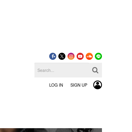
LOG IN
SIGN UP