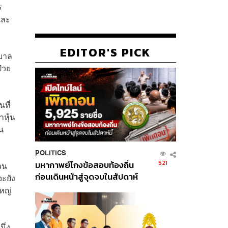
ร
และ
EDITOR'S PICK
าบาล
ป่วย
ที่
หุ้น
น
POLITICS
521
มหากาพย์โกงข้อสอบท้องถิ่น
วน
ก่อนเดินหน้าสู่จุดจบในสัปดาห์
ะยัง
นี้
หญ่
ึ่ง