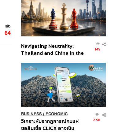
อินโดนีเซีย
64
Navigating Neutrality:
149
Thailand and China in the
Age of a New Global
Order
BUSINESS
/
ECONOMIC
2.5K
วิเคราะห์ปรากฏการณ์คนแห่
ขอสินเชื่อ CLICX อาจเป็น
เพียงยอดภูเขาน้ำแข็ง ของ