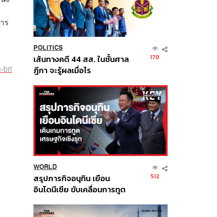
การ
POLITICS
170
เส้นทางคดี 44 สส. ในชั้นศาล
-bri
ฎีกา จะรู้ผลเมื่อไร
WORLD
512
สรุปภารกิจอนุทิน เยือน
อินโดนีเซีย ขับเคลื่อนการทูต
เศรษฐกิจเชิงรุก ประกาศหุ้น
ส่วนยุทธศาสตร์ไทย –