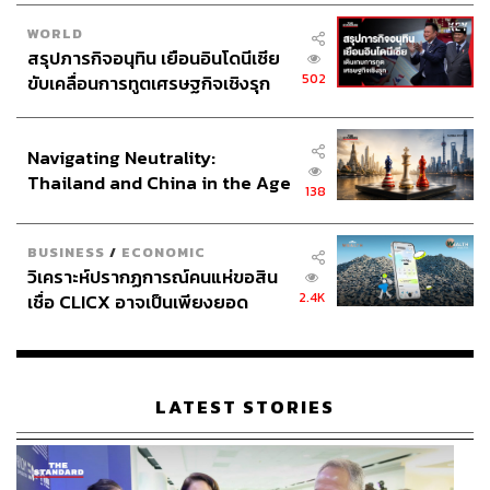
WORLD
สรุปภารกิจอนุทิน เยือนอินโดนีเซีย
502
ขับเคลื่อนการทูตเศรษฐกิจเชิงรุก
ประกาศหุ้นส่วนยุทธศาสตร์ไทย –
อินโดนีเซีย
Navigating Neutrality:
Thailand and China in the Age
138
of a New Global Order
BUSINESS
/
ECONOMIC
วิเคราะห์ปรากฏการณ์คนแห่ขอสิน
2.4K
เชื่อ CLICX อาจเป็นเพียงยอด
ภูเขาน้ำแข็ง ของปัญหาหนี้ครัว
เรือนไทยที่ถูกซุกไว้
LATEST STORIES