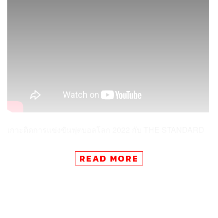
เกาะติดการแข่งขันฟุตบอลโลก 2022 กับ THE STANDARD
ติดตามรายงานสดการแข่งขัน โปรแกรม พร้อมกับเรื่องราวที่
READ MORE
น่าสนใจในศึกฟุตบอลโลก ได้ทาง
https://thestandard.co/wor
ldcup2022/