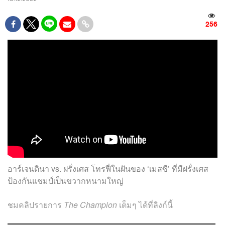
256
อาร์เจนตินา vs. ฝรั่งเศส โทรฟี่ในฝันของ ‘เมสซี’ ที่มีฝรั่งเศส
ป้องกันแชมป์เป็นขวากหนามใหญ่
ชมคลิปรายการ
The Champion
เต็มๆ ได้ที่ลิงก์นี้