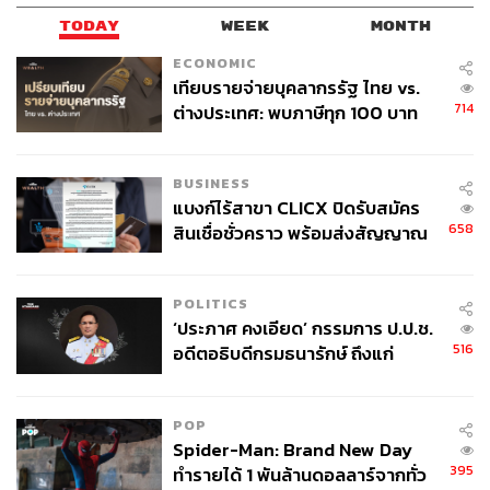
TODAY
WEEK
MONTH
ECONOMIC
เทียบรายจ่ายบุคลากรรัฐ ไทย vs.
714
ต่างประเทศ: พบภาษีทุก 100 บาท
ของคนไทยใช้ไปกับข้าราชการเฉียด
40 บาท
BUSINESS
แบงก์ไร้สาขา CLICX ปิดรับสมัคร
658
สินเชื่อชั่วคราว พร้อมส่งสัญญาณ
เตือนกลุ่มกู้เงินผิดวัตถุประสงค์-ให้
ข้อมูลเท็จ เตรียมดำเนินคดีเด็ดขาด
POLITICS
‘ประภาศ คงเอียด’ กรรมการ ป.ป.ช.
516
อดีตอธิบดีกรมธนารักษ์ ถึงแก่
อนิจกรรม
POP
Spider-Man: Brand New Day
395
ทำรายได้ 1 พันล้านดอลลาร์จากทั่ว