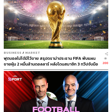
BUSINESS
/
MARKET
ฟุตบอลไม่ได้มีไว้ขาย สรุปดราม่าประธาน FIFA พับแผน
200
ขายหุ้น 2 หมื่นล้านดอลลาร์ หลังโดนสมาชิก 3 ทวีปจับมือ
คว่ำบาตร