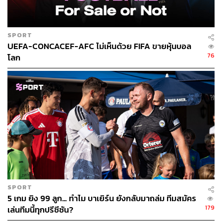
SPORT
UEFA-CONCACEF-AFC ไม่เห็นด้วย FIFA ขายหุ้นบอล
76
โลก
SPORT
5 เกม ยิง 99 ลูก… ทำไม บาเยิร์น ยังกลับมาถล่ม ทีมสมัคร
179
เล่นทีมนี้ทุกปรีซีซัน?