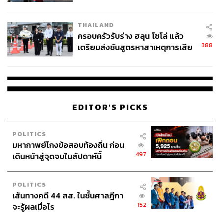
โลกภายใน 6 วัน
THAILAND
ครอบครัวรับร่าง ฮลุน โซโล่ แล้ว
388
เตรียมส่งชันสูตรหาสาเหตุการเสีย
ชีวิต
EDITOR'S PICKS
POLITICS
มหากาพย์โกงข้อสอบท้องถิ่น ก่อน
497
เดินหน้าสู่จุดจบในสัปดาห์นี้
POLITICS
เส้นทางคดี 44 สส. ในชั้นศาลฎีกา
152
จะรู้ผลเมื่อไร