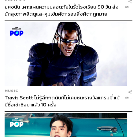
ยศชนัน เคาะแผนความปลอดภัยในรั้วโรงเรียน 90 วัน ส่ง
...
นักสุขภาพจิตดูแล-คุมเข้มคัดกรองสิ่งผิดกฎหมาย
MUSIC
Travis Scott ไม่รู้สึกกดดันที่ไม่เคยชนะรางวัลแกรมมี่ แม้
...
มีชื่อเข้าชิงมาแล้ว 10 ครั้ง