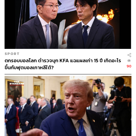
อมฤตสระ รัฐปัญจาบ อินเดีย
ภาพ: Narinder Nanu / AFP
SPORT
ตกรอบบอลโลก ตำรวจบุก KFA แฉแผลเก่า 15 ปี เกิดอะไร
90
ขึ้นกับฟุตบอลเกาหลีใต้?