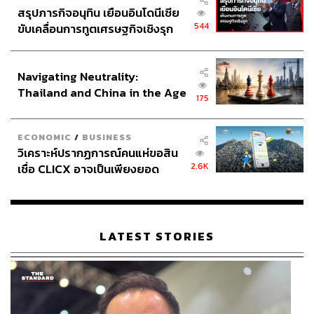
สรุปภารกิจอนุทิน เยือนอินโดนีเซีย
544
ขับเคลื่อนการทูตเศรษฐกิจเชิงรุก
ประกาศหุ้นส่วนยุทธศาสตร์ไทย –
อินโดนีเซีย
Navigating Neutrality:
Thailand and China in the Age
175
of a New Global Order
ECONOMIC
/
BUSINESS
วิเคราะห์ปรากฏการณ์คนแห่ขอสิน
2.6K
เชื่อ CLICX อาจเป็นเพียงยอด
ภูเขาน้ำแข็ง ของปัญหาหนี้ครัว
เรือนไทยที่ถูกซุกไว้
LATEST STORIES