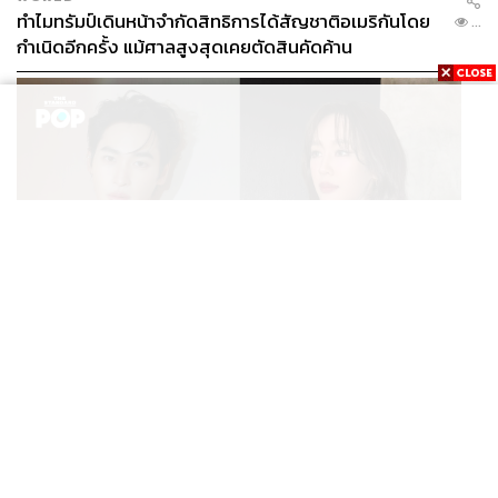
ทำไมทรัมป์เดินหน้าจำกัดสิทธิการได้สัญชาติอเมริกันโดย
...
กำเนิดอีกครั้ง แม้ศาลสูงสุดเคยตัดสินคัดค้าน
ENTERTAINMENT
เก้า นพเก้า และ พาย รินรดา เตรียมร่วมงานกันใน ‘รสกาล
...
Enchanted Taste In Time’