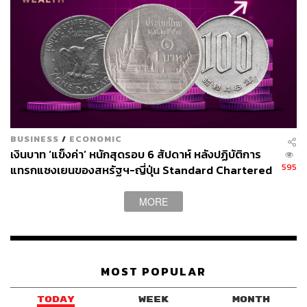
BUSINESS
/
ECONOMIC
เงินบาท ‘แข็งค่า’ หนักสุดรอบ 6 สัปดาห์ หลังปฏิบัติการ
595
แทรกแซงเยนของสหรัฐฯ-ญี่ปุ่น Standard Chartered
กรุงเคียฟ ยูเครน
เปิดเป้าสิ้นปีนี้จ่อแข็งต่อแตะ 32.50 บาทต่อดอลลาร์
ภาพ:
Mustafa Ciftci / Anadolu Agency via Getty Images
MORE
MOST POPULAR
TODAY
WEEK
MONTH