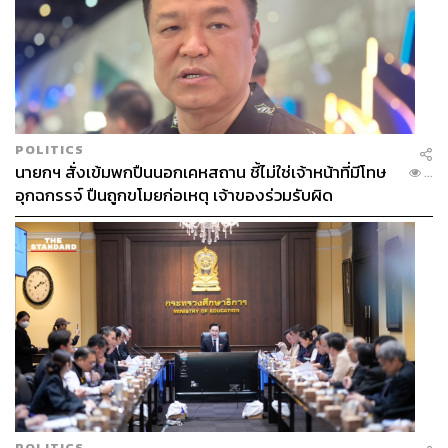
POLITICS
นายกฯ สั่งเข้มพกปืนนอกเคหสถาน ชี้ไม่ใช่เจ้าหน้าที่มีโทษ
...
อุกฉกรรจ์ ปืนถูกขโมยก่อเหตุ เจ้าของร่วมรับผิด
POLITICS