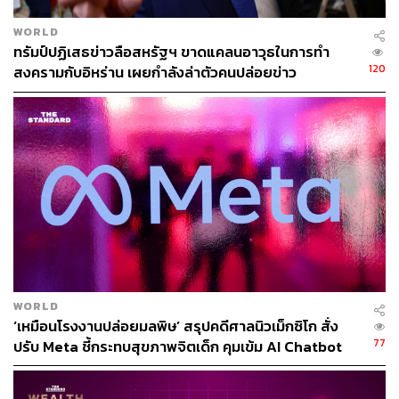
เคปทาวน์ แอฟริกาใต้
WORLD
ภาพ: Rodger Bosch / AFP
ทรัมป์ปฏิเสธข่าวลือสหรัฐฯ ขาดแคลนอาวุธในการทำ
120
สงครามกับอิหร่าน เผยกำลังล่าตัวคนปล่อยข่าว
WORLD
‘เหมือนโรงงานปล่อยมลพิษ’ สรุปคดีศาลนิวเม็กซิโก สั่ง
โคมาเนสตี โรมาเนีย
77
ปรับ Meta ชี้กระทบสุขภาพจิตเด็ก คุมเข้ม AI Chatbot
ภาพ: Daniel Mihailescu / AFP