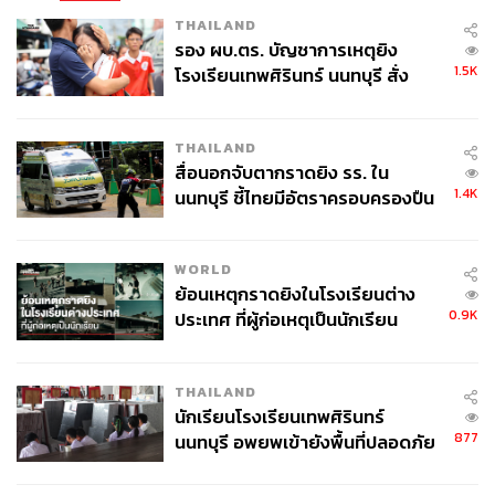
THAILAND
รอง ผบ.ตร. บัญชาการเหตุยิง
1.5K
โรงเรียนเทพศิรินทร์ นนทบุรี สั่ง
ค้นหา 2 รอบยืนยันไร้คนติดค้าง พบ
ศพปู่-ย่าที่บ้านพักผู้ก่อเหตุ
THAILAND
สื่อนอกจับตากราดยิง รร. ใน
นิวยอร์ก สหรัฐอเมริกา
1.4K
นนทบุรี ชี้ไทยมีอัตราครอบครองปืน
ภาพ: Fatih Aktas / Anadolu Agency via Getty Images
สูงในระดับต้นของภูมิภาค
TAGS:
Kyiv
Japan
USA
India
Ukraine
Romania
WORLD
เทศกาลปีใหม่
cape town
ย้อนเหตุกราดยิงในโรงเรียนต่าง
0.9K
ประเทศ ที่ผู้ก่อเหตุเป็นนักเรียน
THAILAND
นักเรียนโรงเรียนเทพศิรินทร์
877
นนทบุรี อพยพเข้ายังพื้นที่ปลอดภัย
ชั่วคราว หลังเหตุใช้อาวุธปืนภายใน
โรงเรียนคลี่คลาย
174