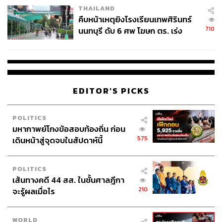
THAILAND
คืบหน้าเหตุยิงโรงเรียนเทพศิรินทร์
710
นนทบุรี ดับ 6 ศพ โฆษก ตร. เร่ง
ABOUT THE AUTHOR
สอบปมขโมยปืนปู่ก่อเหตุ
ณรงค์กร มโนจันทร์เพ็ญ
Content Creator กองบรรณาธิการข่าว THE
STANDARD
EDITOR'S PICKS
POLITICS
มหากาพย์โกงข้อสอบท้องถิ่น ก่อน
575
เดินหน้าสู่จุดจบในสัปดาห์นี้
POLITICS
เส้นทางคดี 44 สส. ในชั้นศาลฎีกา
210
จะรู้ผลเมื่อไร
WORLD