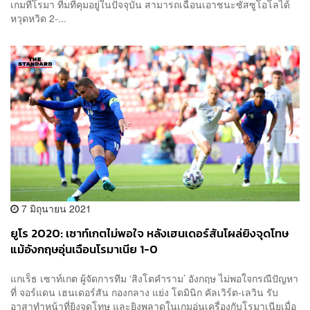
เกมที่โรมา ทีมที่คุมอยู่ในปัจจุบัน สามารถเฉือนเอาชนะซัสซูโอโลได้
หวุดหวิด 2-...
7 มิถุนายน 2021
ยูโร 2020: เซาท์เกตไม่พอใจ หลังเฮนเดอร์สันโผล่ยิงจุดโทษ
แม้อังกฤษอุ่นเฉือนโรมาเนีย 1-0
แกเร็ธ เซาท์เกต ผู้จัดการทีม ‘สิงโตคำราม’ อังกฤษ ไม่พอใจกรณีปัญหา
ที่ จอร์แดน เฮนเดอร์สัน กองกลาง แย่ง โดมินิก คัลเวิร์ต-เลวิน รับ
อาสาทำหน้าที่ยิงจุดโทษ และยิงพลาดในเกมอุ่นเครื่องกับโรมาเนียเมื่อ