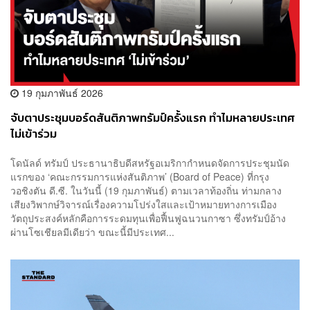
19 กุมภาพันธ์ 2026
จับตาประชุมบอร์ดสันติภาพทรัมป์ครั้งแรก ทำไมหลายประเทศ
ไม่เข้าร่วม
โดนัลด์ ทรัมป์ ประธานาธิบดีสหรัฐอเมริกากำหนดจัดการประชุมนัด
แรกของ ‘คณะกรรมการแห่งสันติภาพ’ (Board of Peace) ที่กรุง
วอชิงตัน ดี.ซี. ในวันนี้ (19 กุมภาพันธ์) ตามเวลาท้องถิ่น ท่ามกลาง
เสียงวิพากษ์วิจารณ์เรื่องความโปร่งใสและเป้าหมายทางการเมือง
วัตถุประสงค์หลักคือการระดมทุนเพื่อฟื้นฟูฉนวนกาซา ซึ่งทรัมป์อ้าง
ผ่านโซเชียลมีเดียว่า ขณะนี้มีประเทศ...