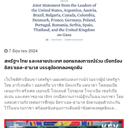
7 มิถุนายน 2024
สหรัฐฯ ไทย และหลายประเทศ ออกแถลงการณ์ร่วม เรียกร้อง
อิสราเอล-ฮามาส บรรลุข้อตกลงหยุดยิง
เว็บไซต์ทำเนียบขาวสหรัฐฯ เผยแพร่แถลงการณ์ร่วมจากผู้นำสหรัฐฯ
ไทย อาร์เจนตินา ออสเตรีย บราซิล บัลแกเรีย แคนาดา โคลอมเบีย
เดนมาร์ก ฝรั่งเศส เยอรมนี โปแลนด์ โปรตุเกส โรมาเนีย เซอร์เบีย
สเปน และสหราชอาณาจักร กรณีสถานการณ์สู้รบในฉนวนกาซา โดย
แสดงความกังวลต่อการที่กลุ่ม อิสราเอล-ฮามาส ยังควบคุมตัวประกัน
ไว้ในฉนวนกาซา พร้อมสนับสนุนการเดินหน้าข้อตกลงหยุดยิงแล...