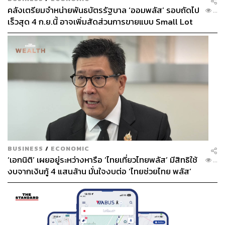
คลังเตรียมจำหน่ายพันธบัตรรัฐบาล ‘ออมพลัส’ รอบถัดไป
...
เร็วสุด 4 ก.ย.นี้ อาจเพิ่มสัดส่วนการขายแบบ Small Lot
First มากขึ้น
BUSINESS
/
ECONOMIC
‘เอกนิติ’ เผยอยู่ระหว่างหารือ ‘ไทยเที่ยวไทยพลัส’ มีสิทธิใช้
...
งบจากเงินกู้ 4 แสนล้าน มั่นใจงบต่อ ‘ไทยช่วยไทย พลัส’
เฟส 2 มีเพียงพอ