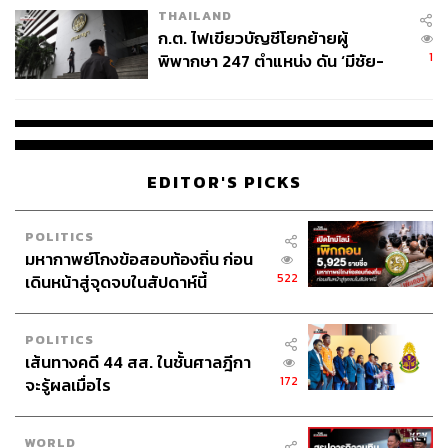
THAILAND
ก.ต. ไฟเขียวบัญชีโยกย้ายผู้
1
พิพากษา 247 ตำแหน่ง ดัน ‘มีชัย-
สรรพวิทย์’ คุมศาลอาญา-แพ่ง ‘วิธู
ร’ นั่งประธานศาลอุทธรณ์
EDITOR'S PICKS
POLITICS
มหากาพย์โกงข้อสอบท้องถิ่น ก่อน
522
เดินหน้าสู่จุดจบในสัปดาห์นี้
POLITICS
เส้นทางคดี 44 สส. ในชั้นศาลฎีกา
172
จะรู้ผลเมื่อไร
WORLD