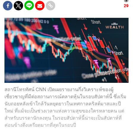
29
สถานีโทรทัศน์ CNN เปิดเผยรายงานกึ่งวิเคราะห์ของผู้
เชี่ยวชาญที่มีต่อสถานการณ์ตลาดหุ้นในรอบสัปดาห์นี้ ซึ่งเริ่ม
นับถอยหลังเข้าใกล้วันหยุดยาวในเทศกาลคริสต์มาสและปี
ใหม่ ที่แม้จะเป็นช่วงเวลาแห่งความสุขของใครหลายคน แต่
สำหรับบรรดานักลงทุน ในรอบสัปดาห์นี้น่าจะเป็นสัปดาห์ที่
ค่อนข้างตึงเครียดมากที่สุดในรอบปี