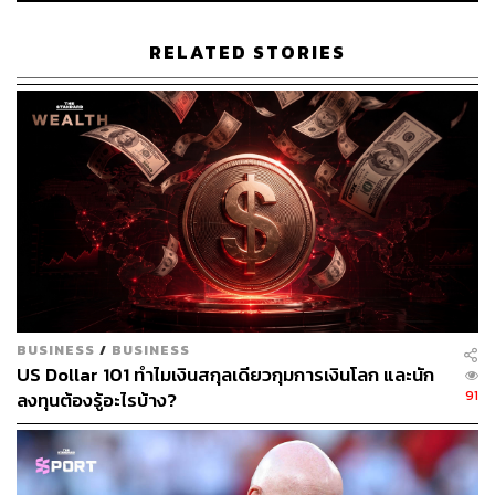
นักวิเคราะห์มองว่าสถานการณ์ดังกล่าวทำให้หุ้นและตลาด
กองทุนรวมสั่นสะเทือนไม่น้อย โดยในช่วงเดือนตุลาคมและ
RELATED STORIES
พฤศจิกายนที่ผ่านมา ดัชนีหุ้นปรับตัวพุ่งขึ้นอย่างรวดเร็ว
เนื่องจากบรรดานักลงทุนต่างคาดหวังว่า Fed จะเริ่มลดขนาด
ของการปรับขึ้นอัตราดอกเบี้ย กระนั้นกระดานหุ้นส่วนใหญ่
ยังคงลดลงอย่างรวดเร็วในปีนี้ ทำให้ตลาดหุ้นยังคงมีความ
ผันผวนมากขึ้นจนถึงเดือนธันวาคม
ขณะที่อัตราผลตอบแทนพันธบัตรระยะยาวก็ผ่อนคลายลงเช่น
กัน โดยอัตราผลตอบแทนของกระทรวงการคลังสหรัฐฯ อายุ
10 ปี ขยับกลับลงมาที่ประมาณ 3.5% หลังจากเคลื่อนไหว
เหนือ 4.3% ในช่วงปลายเดือนตุลาคม ซึ่งสูงสุดในรอบ 10 ปี
นับตั้งแต่ปี 2008
BUSINESS
/
BUSINESS
US Dollar 101 ทำไมเงินสกุลเดียวกุมการเงินโลก และนัก
แม้ธนาคารกลางเหล่านี้หลายแห่งคาดว่าจะทำตามแนวทาง
91
ลงทุนต้องรู้อะไรบ้าง?
ของ Fed คือขึ้นดอกเบี้ย 0.5% แต่นักลงทุนก็ยังคงกังวลว่าผู้
กำหนดนโยบายทั่วโลกอาจไม่สามารถป้องกันภาวะเศรษฐกิจ
ตกต่ำในปี 2023 ได้