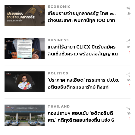
ECONOMIC
เทียบรายจ่ายบุคลากรรัฐ ไทย vs.
1
ต่างประเทศ: พบภาษีทุก 100 บาท
ของคนไทยใช้ไปกับข้าราชการเฉียด
40 บาท
BUSINESS
แบงก์ไร้สาขา CLICX ปิดรับสมัคร
1
สินเชื่อชั่วคราว พร้อมส่งสัญญาณ
เตือนกลุ่มกู้เงินผิดวัตถุประสงค์-ให้
ข้อมูลเท็จ เตรียมดำเนินคดีเด็ดขาด
POLITICS
‘ประภาศ คงเอียด’ กรรมการ ป.ป.ช.
1
อดีตอธิบดีกรมธนารักษ์ ถึงแก่
อนิจกรรม
THAILAND
กองปราบฯ สอบเข้ม ‘อดีตอธิบดี
1
สถ.’ คดีทุจริตสอบท้องถิ่น แจ้ง 6
ข้อหาหนัก จ่อชง ป.ป.ช. 12 ส.ค. นี้