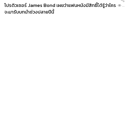
โปรดิวเซอร์ James Bond เผยว่าแฟนหนังมีสิทธิ์ได้รู้ว่าใคร
...
จะมารับบทนำช่วงปลายปีนี้
News
Wealth
Pop
Podcast
Video
Now
Opinion
Careers
Events
Privacy
About
Contact
Policy
FOR
ADVERTISING
MEMBERSHIP