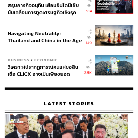
สรุปภารกิจอนุทิน เยือนอินโดนีเซีย
514
ขับเคลื่อนการทูตเศรษฐกิจเชิงรุก
ประกาศหุ้นส่วนยุทธศาสตร์ไทย –
อินโดนีเซีย
Navigating Neutrality:
Thailand and China in the Age
149
of a New Global Order
BUSINESS
/
ECONOMIC
วิเคราะห์ปรากฏการณ์คนแห่ขอสิน
2.5K
เชื่อ CLICX อาจเป็นเพียงยอด
ภูเขาน้ำแข็ง ของปัญหาหนี้ครัว
เรือนไทยที่ถูกซุกไว้
LATEST STORIES