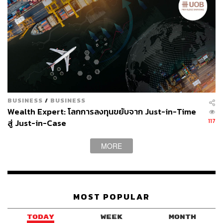
29
BUSINESS
/
BUSINESS
Wealth Expert: โลกการลงทุนขยับจาก Just-in-Time
ABOUT THE AUTHOR
117
สู่ Just-in-Case
THE STANDARD WEALTH
สำนักข่าวเศรษฐกิจ ธุรกิจ และการลงทุน โดย
MORE
ทีมข่าว THE STANDARD
MOST POPULAR
TODAY
WEEK
MONTH