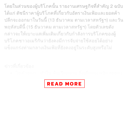
โดยในส่วนของผู้บริโภคนั้น รายงานเศรษฐกิจที่สำคัญ 2 ฉบับ
ได้แก่ ดัชนีราคาผู้บริโภคที่เกี่ยวกับอัตราเงินเฟ้อและยอดค้า
ปลีกจะออกมาในวันนี้ (13 ธันวาคม ตามเวลาสหรัฐฯ) และวัน
พฤหัสบดีนี้ (15 ธันวาคม ตามเวลาสหรัฐฯ) โดยตัวเลขดัง
กล่าวจะให้เบาะแสเพิ่มเติมเกี่ยวกับกำลังการบริโภคของผู้
บริโภคชาวอเมริกันว่ายังคงมีการจับจ่ายใช้สอยได้อย่าง
แข็งแกร่งท่ามกลางเงินเฟ้อที่ยังคงอยู่ในระดับสูงหรือไม่
ข่าวที่เกี่ยวข้อง
ไขคำตอบ…ทำไม หุ้นเวียดนาม ดิ่งเกือบจะหนักสุดของ
โลก ล้างภาพดาวรุ่งแห่งเอเชีย
READ MORE
จับตา! หุ้นฮ่องกง ดีดกลับจริงหรือแค่ชั่วคราว หลังผู้นำจี
นส่งสัญญาณหนุนตลาดหุ้นอีกครั้ง
ส่อง 9 ตลาดหุ้นเอเชีย ‘อินโดนีเซีย’ แชมป์เงินไหลเข้าม
ากสุด และเป็นตลาดหนึ่งเดียวที่ยืนบวก
นอกจากนี้ยังมีความเคลื่อนไหวที่ต้องจับตามองอย่างการ