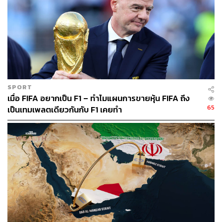
Jim Reid นักกลยุทธ์จาก Deutsche Bank ระบุว่า ความเสี่ยง
ของภาวะ Stagflation นั้นสูงทั่วทั้งสหรัฐอเมริกา เอเชียตะวัน
ออก (EA) และสหราชอาณาจักร ในอีก 12 เดือนข้างหน้า
โดยในรายงานการสำรวจนักลงทุนของธนาคารเกี่ยวกับ
ความคาดหวังของตลาดโลกในปี 2023 ส่วนใหญ่เห็นตรงกัน
ว่าปีหน้าเศรษฐกิจโลกจะเข้าสู่ภาวะถดถอย
SPORT
เมื่อ FIFA อยากเป็น F1 – ทำไมแผนการขายหุ้น FIFA ถึง
ทั้งนี้ สิ่งที่นักลงทุนกังวลก็คือการที่ Fed และธนาคารกลาง
65
เป็นเทมเพลตเดียวกันกับ F1 เคยทำ
อื่นๆ อาจไม่เริ่มหยุดการขึ้นอัตราดอกเบี้ย ดังนั้นจึงยิ่งไม่ต้อง
พูดถึงการพิจารณาลดอัตราดอกเบี้ยเพื่อพยายามกระตุ้น
เศรษฐกิจ ซึ่งนักวิเคราะห์เกรงว่า Fed หรือธนาคารกลางอื่นๆ
อาจจะตัดสินใจช้าเกินไป
ด้าน Tom Essaye ผู้ก่อตั้งและบรรณาธิการจดหมายข่าวการ
ลงทุนของ Sevens Report กล่าวว่า โฟกัสของเศรษฐกิจ
มหภาคจะเปลี่ยนจากความกลัวว่า Fed จะเข้มงวดกับ
นโยบายการเงินไปเป็นการเติบโตที่ช้าลงและรายได้ที่ลดลง
ก่อนที่ธนาคารกลางทั่วโลกจะสามารถส่งสัญญาณชะลอการ