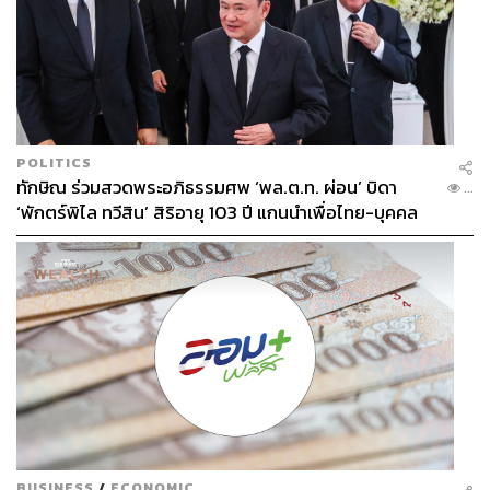
POLITICS
ทักษิณ ร่วมสวดพระอภิธรรมศพ ‘พล.ต.ท. ผ่อน’ บิดา
...
‘พักตร์พิไล ทวีสิน’ สิริอายุ 103 ปี แกนนำเพื่อไทย-บุคคล
หลากวงการร่วมอาลัย
BUSINESS
/
ECONOMIC