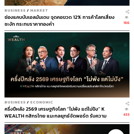
ขึ้นอัตราดอกเบี้ยได้ ซึ่งในส่วนของสหรัฐฯ ยังมีปัจจัยน่ากังวล
BUSINESS
/
MARKET
อย่างงบประมาณและเพดานหนี้ ซึ่งหากไม่สามารถตกลงกัน
ช่องแคบบับเอลมันเดบ จุดคอขวด 12% การค้าโลกเสี่ยง
ได้ตามเงื่อนไขเวลาที่กำหนด รัฐบาลสหรัฐฯ อาจเผชิญกับภา
166
ชะงัก กระทบราคาทองคำ
วะชัตดาวน์บางส่วนได้
อ้างอิง:
https://edition.cnn.com/2022/12/12/investing/stocks-f
ed-boe-ecb/index.html
สามารถติดตาม THE STANDARD WEALTH
ผ่านแอปพลิเคชันต่างๆ ที่คุณสะดวกหรือใช้งานอยู่แล้วได้เลย
BUSINESS
/
ECONOMIC
ครึ่งปีหลัง 2569 เศรษฐกิจโลก “ไม่พัง แต่ไม่ปัง” K
433
WEALTH กสิกรไทย แนะกลยุทธ์จัดพอร์ต รับความ
TAGS:
ตลาดหุ้น
ธนาคารกลางสหรัฐฯ (Fed)
หุ้น
เปลี่ยนแปลงกติกาใหม่ของโลก
เศรษฐกิจโลก
ตลาดหุ้นทั่วโลก
เงินเฟ้อโลก