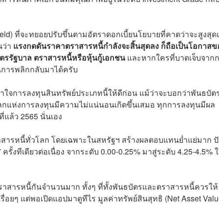
) ที่จะทยอยปรับขึ้นตามอัตราดอกเบี้ยนโยบายที่คาดว่าจะสูงสุด
นว่า
แรงกดดันราคาตราสารหนี้กำลังจะสิ้นสุดลง ก็ถือเป็นโอกาสข
ตรรัฐบาล ตราสารหนี้หรือหุ้นกู้เอกชน
และหากใครที่บาดเจ็บจาก
็นการพลิกกลับมาได้ครับ
จการลงทุนสินทรัพย์ประเภทนี้ให้ดีก่อน แม้ว่าจะบอกว่าพันธบัต
ต่โลกแห่งการลงทุนมีความไม่แน่นอนเกิดขึ้นเสมอ ทุกการลงทุนมีผล
ที่แล้ว 2565 นั่นเอง
าสารหนี้ทั่วโลก โดยเฉพาะในสหรัฐฯ สร้างผลตอบแทนย่ำแย่มาก ปั
 7 ครั้งทีเดียวต่อเนื่อง จากระดับ 0.00-0.25% มาสู่ระดับ 4.25-4.5% 
ตราสารหนี้กันจำนวนมาก ทั้งๆ ที่ทั้งพันธบัตรและตราสารหนี้ควรให้
เรื่อยๆ แต่พอเปิดแอปมาดูทีไร มูลค่าทรัพย์สินสุทธิ (Net Asset Valu