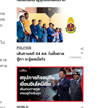
นี้
ine
ore
ับ
 ไป
POLITICS
เส้นทางคดี 44 สส. ในชั้นศาล
LOADING...
ฎีกา จะรู้ผลเมื่อไร
นขาด
ลงตาม
จะ
บมา
WORLD