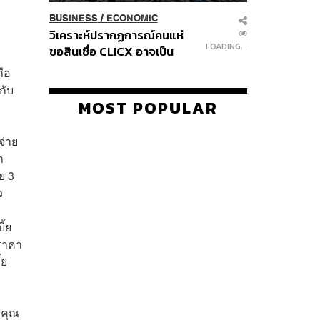
BUSINESS
/
ECONOMIC
ล
วิเคราะห์ปรากฏการณ์คนแห่
LOADING...
ขอสินเชื่อ CLICX อาจเป็น
เพียงยอดภูเขาน้ำแข็ง ของ
ถือ
ปัญหาหนี้ครัวเรือนไทยที่ถูกซุก
กับ
ไว้
MOST POPULAR
จ่าย
า
ย 3
ว
ี้ย
ดราคา
้ย
่งคุณ