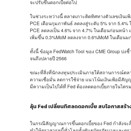
จะปรับขึ้นดอกเบี้ยต่อไป
ในช่วงระหว่างนี้ ตลาดเกาะติดทิศทางตัวเลขเงินเฟ้
PCE เดือนกุมภาพันธ์ ลดลงสู่ระดับ 5% จาก 5.4% 
PCE ลดลงเป็น 4.6% จาก 4.7% ในเดือนก่อนหน้า แ
เพิ่มขึ้น 0.3%MoM ลดลงจาก 0.6%MoM ในเดือนม
ทั้งนี้ ข้อมูล FedWatch Tool ของ CME Group บ่งชี
จนถึงปลายปี 2566
ขณะที่สิ่งที่นักลงทุนประเมินภายใต้สถานการณ์
ความเชื่อมั่น ลดการใช้จ่าย แนวโน้มเงินเฟ้อมี
มีความเป็นไปได้ที่ Fed ต้องลดดอกเบี้ยภายในไตรมา
ลุ้น Fed เปลี่ยนทิศลดดอกเบี้ย สบโอกาสสร
ในกรณีสัญญาณการขึ้นดอกเบี้ยของ Fed กำลังจะสิ้นส
ทำให้ตราสารหนี้ทั่วโลกทั้งพันธบัตรรัฐบาลและตร