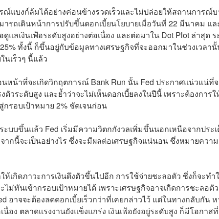
รณ์แบงก์ล้มได้อย่างค่อนข้างรวดเร็วและไม่ปล่อยให้สถานการณ์
ถเดินหน้าการปรับขึ้นดอกเบี้ยนโยบายเมื่อวันที่ 22 มีนาคม แล
อดูแลเงินเฟ้อระดับสูงอย่างต่อเนื่อง และต่อมาใน Dot Plot ล่าสุด ร
5-5.25% ทั้งนี้ ก็ขึ้นอยู่กับข้อมูลทางเศรษฐกิจที่จะออกมาในช่วงเวลานั
นเร็วๆ นี้แล้ว
ก่อนหน้าที่จะเกิดวิกฤตการณ์ Bank Run นั้น Fed ประกาศแน่วแน่ที่
ทรงตัวระดับสูง และย้ำว่าจะไม่เห็นดอกเบี้ยลงในปีนี้ เพราะต้องการให
าสู่กรอบเป้าหมาย 2% ชัดเจนก่อน
ะบบขึ้นแล้ว Fed เริ่มมีความวิตกกังวลเพิ่มขึ้นนอกเหนือจากประเ
อจากนี้จะเป็นอย่างไร ซึ่งจะมีผลต่อเศรษฐกิจแน่นอน ซึ่งหมายความ
ห้เกิดภาวะการเงินตึงตัวขึ้นไปอีก การใช้จ่ายชะลอตัว ซึ่งก็จะทำใ
ะไม่ทันเข้ากรอบเป้าหมายได้ เพราะเศรษฐกิจอาจเกิดการชะลอตัวเ
ed อาจจะต้องลดดอกเบี้ยเร็วกว่าที่เคยกล่าวไว้ แต่ในทางกลับกัน 
เนื่อง ตลาดแรงงานยังแข็งแกร่ง เงินเฟ้อยังอยู่ระดับสูง ก็มีโอกาสที