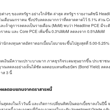
อต่างๆ ของสหรัฐฯ อย่างใกล้ชิด ล่าสุด สหรัฐฯ รายงานดัชนี Headl
ในเดือนมกราคม ซึ่งปรับลดลงมากกว่าที่ตลาดคาดไว้ 5.1% ส่วน C
ละถ้าดูการลดลงเป็นรายเดือน (MoM) พบว่า Headline PCE มีระด
กราคม และ Core PCE เพิ่มขึ้น 0.3%MoM ลดลงจาก 0.5%MoM
้ว่านักลงทุนคาดอัตราดอกเบี้ยนโยบายจะขึ้นไปสูงสุดที่ 5.00-5.25%
ตลาดเงินมีความเปราะบางมาก ภาคธุรกิจระดมทุนยากขึ้น ประชาช
สัญญาณลดลงอย่างเห็นได้ชัด ผลตอบแทนพันธบัตร (Bond Yield) ลด
ส 3 นี้
้างผลตอบแทนจากตราสารหนี้
ุดลงในเร็ววันนี้ และเกิดการเปลี่ยนทิศเป็นดอกเบี้ยขาลงในปีนี้ 
าสารหนี้ภาคเอกชนที่มีคุณภาพอยู่ในระดับ Investment Grade กลั