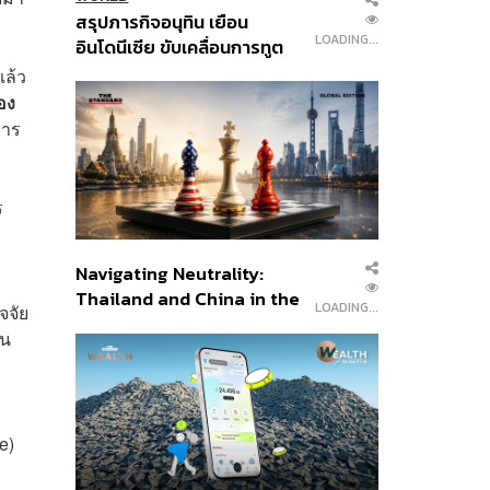
สรุปภารกิจอนุทิน เยือน
LOADING...
อินโดนีเซีย ขับเคลื่อนการทูต
เศรษฐกิจเชิงรุก ประกาศหุ้น
แล้ว
ส่วนยุทธศาสตร์ไทย –
อง
อินโดนีเซีย
การ
ร
Navigating Neutrality:
Thailand and China in the
LOADING...
จจัย
Age of a New Global
ใน
Order
e)