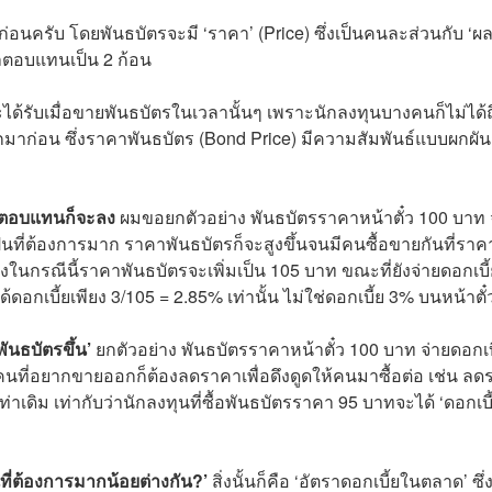
ครับ โดยพันธบัตรจะมี ‘ราคา’ (Price) ซึ่งเป็นคนละส่วนกับ ‘ผ
ลตอบแทนเป็น 2 ก้อน
ได้รับเมื่อขายพันธบัตรในเวลานั้นๆ เพราะนักลงทุนบางคนก็ไม่ได้
าก่อน ซึ่งราคาพันธบัตร (Bond Price) มีความสัมพันธ์แบบผกผัน
ผลตอบแทนก็จะลง
ผมขอยกตัวอย่าง พันธบัตรราคาหน้าตั๋ว 100 บาท 
เป็นที่ต้องการมาก ราคาพันธบัตรก็จะสูงขึ้นจนมีคนซื้อขายกันที่ราค
ซึ่งในกรณีนี้ราคาพันธบัตรจะเพิ่มเป็น 105 บาท ขณะที่ยังจ่ายดอกเบี้
้ดอกเบี้ยเพียง 3/105 = 2.85% เท่านั้น ไม่ใช่ดอกเบี้ย 3% บนหน้าตั๋
นธบัตรขึ้น’
ยกตัวอย่าง พันธบัตรราคาหน้าตั๋ว 100 บาท จ่ายดอกเบ
 คนที่อยากขายออกก็ต้องลดราคาเพื่อดึงดูดให้คนมาซื้อต่อ เช่น ล
าเดิม เท่ากับว่านักลงทุนที่ซื้อพันธบัตรราคา 95 บาทจะได้ ‘ดอกเบี
นที่ต้องการมากน้อยต่างกัน?’
สิ่งนั้นก็คือ ‘อัตราดอกเบี้ยในตลาด’ ซึ