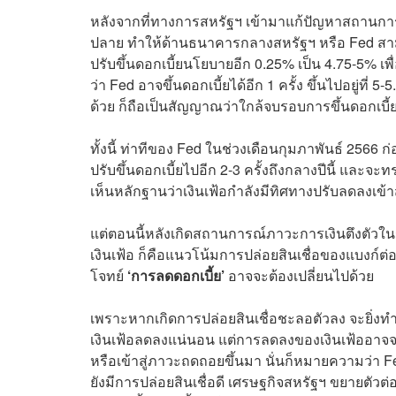
หลังจากที่ทางการสหรัฐฯ เข้ามาแก้ปัญหาสถานกา
ปลาย ทำให้ด้านธนาคารกลางสหรัฐฯ หรือ Fed สามาร
ปรับขึ้นดอกเบี้ยนโยบายอีก 0.25% เป็น 4.75-5% เพื่
ว่า Fed อาจขึ้นดอกเบี้ยได้อีก 1 ครั้ง ขึ้นไปอยู่ที่ 
ด้วย ก็ถือเป็นสัญญาณว่าใกล้จบรอบการขึ้นดอกเบี้ยใ
ทั้งนี้ ท่าทีของ Fed ในช่วงเดือนกุมภาพันธ์ 2566 
ปรับขึ้นดอกเบี้ยไปอีก 2-3 ครั้งถึงกลางปีนี้ และจะ
เห็นหลักฐานว่าเงินเฟ้อกำลังมีทิศทางปรับลดลงเข้
แต่ตอนนี้หลังเกิดสถานการณ์ภาวะการเงินตึงตัวในร
เงินเฟ้อ ก็คือแนวโน้มการปล่อยสินเชื่อของแบงก์ต่
โจทย์
‘การลดดอกเบี้ย’
อาจจะต้องเปลี่ยนไปด้วย
เพราะหากเกิดการปล่อยสินเชื่อชะลอตัวลง จะยิ่งทำใ
เงินเฟ้อลดลงแน่นอน แต่การลดลงของเงินเฟ้ออาจจ
หรือเข้าสู่ภาวะถดถอยขึ้นมา นั่นก็หมายความว่า F
ยังมีการปล่อยสินเชื่อดี เศรษฐกิจสหรัฐฯ ขยายตัวต่อ