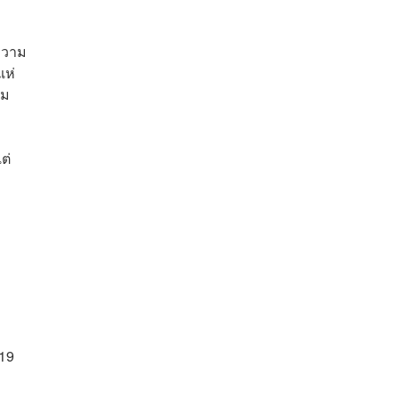
ความ
แห่
าม
ต่
.19