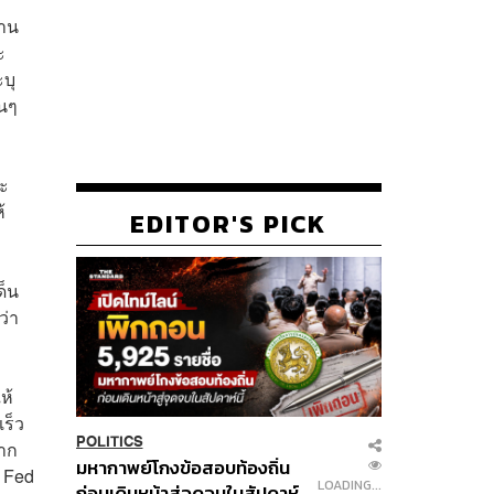
บาน
ะ
ะบุ
้นๆ
จะ
้
EDITOR'S PICK
ด็น
ว่า
ห้
ร็ว
POLITICS
หาก
มหากาพย์โกงข้อสอบท้องถิ่น
่ Fed
LOADING...
ก่อนเดินหน้าสู่จุดจบในสัปดาห์