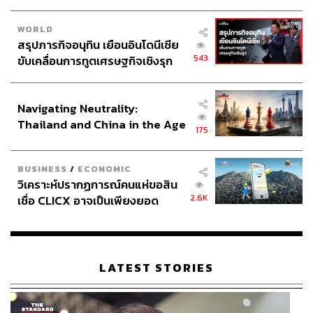
WORLD
สรุปภารกิจอนุทิน เยือนอินโดนีเซีย
543
ขับเคลื่อนการทูตเศรษฐกิจเชิงรุก
ประกาศหุ้นส่วนยุทธศาสตร์ไทย –
อินโดนีเซีย
Navigating Neutrality:
Thailand and China in the Age
175
of a New Global Order
BUSINESS
/
ECONOMIC
วิเคราะห์ปรากฏการณ์คนแห่ขอสิน
2.6K
เชื่อ CLICX อาจเป็นเพียงยอด
ภูเขาน้ำแข็ง ของปัญหาหนี้ครัว
เรือนไทยที่ถูกซุกไว้
LATEST STORIES