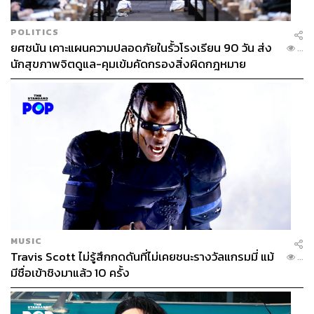
POLITICS
ยศชนัน เคาะแผนความปลอดภัยในรั้วโรงเรียน 90 วัน ส่ง
...
นักสุขภาพจิตดูแล-คุมเข้มคัดกรองสิ่งผิดกฎหมาย
MUSIC
Travis Scott ไม่รู้สึกกดดันที่ไม่เคยชนะรางวัลแกรมมี่ แม้
...
มีชื่อเข้าชิงมาแล้ว 10 ครั้ง