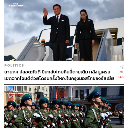
โดยราคามีตั้งแต่ตัวละ 500-6,000 รูเบิล (250-3,000 บาท)
โดยมีการตกแต่งลวดลายทั้งแบบดั้งเดิมหรือลายผู้นำประเทศ
ต่างๆ และการตกแต่งให้เข้ากับเทศกาลฟุตบอลโลกด้วย
การนำนักเตะทีมชาติต่างๆ มาวาดบนตุ๊กตาแม่ลูกดกอีกด้วย
POLITICS
นายกฯ ปลอดภัยดี บินกลับไทยคืนนี้ตามเดิม หลังยูเครน
146
เปิดฉากโจมตีด้วยโดรนครั้งใหญ่ในกรุงมอสโกของรัสเซีย