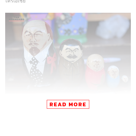
โครเอเชีย
READ MORE
ทีมงานจึงตัดสินใจออกเดินทางสู่ Izmaylovskiy ตลาดจตุจักร
แห่งกรุงมอสโก แหล่งศูนย์รวมของฝาก ด้วยความมั่นใจว่า
วันนี้ภายในตลาดจะเต็มไปด้วยแฟนบอลที่มาเก็บเกี่ยวของที่
ระลึกกลับไปเป็นสัญลักษณ์แห่งความทรงจำว่าครั้งหนึ่งพวก
เขาได้เดินทางมาถึงประเทศรัสเซียในช่วงเวลาของฟุตบอล