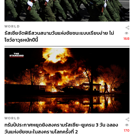
เสน่ห์ของร้านค้าในตลาดแห่งนี้อยู่ที่การต่อราคา เมื่อพ่อค้า
และแม่ค้าเสนอราคามา เราสามารถต่อรองราคาได้สูงถึง
30-40%
WORLD
รัสเซียจัดพิธีสวนสนามวันแห่งชัยชนะแบบเรียบง่าย ไม่
168
โชว์อาวุธหนักปีนี้
WORLD
“1,000 ไม่แพงๆ เท่ากับ 500 บาทไทยเอง” ใช่แล้ว นั่นคือคำ
ทรัมป์ประกาศหยุดยิงสงครามรัสเซีย-ยูเครน 3 วัน ฉลอง
พูดจากพ่อค้าที่กล่าวกับทีมงานหลังทราบว่าเรามาจาก
170
วันแห่งชัยชนะในสงครามโลกครั้งที่ 2