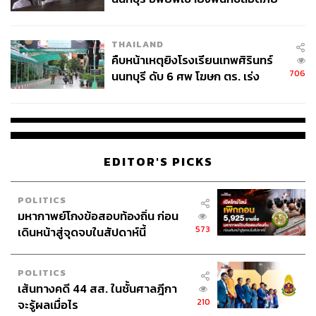
ชั่วคราว หลังเหตุใช้อาวุธปืนภายใน
โรงเรียนคลี่คลาย
THAILAND
คืบหน้าเหตุยิงโรงเรียนเทพศิรินทร์
706
นนทบุรี ดับ 6 ศพ โฆษก ตร. เร่ง
สอบปมขโมยปืนปู่ก่อเหตุ
EDITOR'S PICKS
POLITICS
มหากาพย์โกงข้อสอบท้องถิ่น ก่อน
573
เดินหน้าสู่จุดจบในสัปดาห์นี้
POLITICS
เส้นทางคดี 44 สส. ในชั้นศาลฎีกา
210
จะรู้ผลเมื่อไร