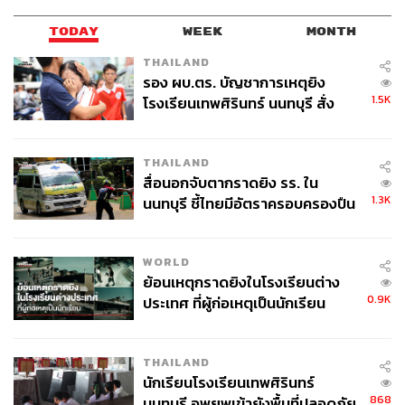
TODAY
WEEK
MONTH
THAILAND
รอง ผบ.ตร. บัญชาการเหตุยิง
ความประทับใจในที่แห่งนี้คือการได้เห็นพ่อค้าแม่ค้าที่เป็น
1.5K
โรงเรียนเทพศิรินทร์ นนทบุรี สั่ง
กันเองทั้งการสื่อสารภาษาไทยได้และการต่อราคาที่
ค้นหา 2 รอบยืนยันไร้คนติดค้าง พบ
สนุกสนาน แต่น่าเสียดายที่วันนี้ดูแฟนบอลจะเดินทางมาน้อย
ศพปู่-ย่าที่บ้านพักผู้ก่อเหตุ
เป็นพิเศษ อาจเป็นเพราะว่าส่วนหนึ่งได้เดินทางกลับประเทศ
THAILAND
ไปเรียบร้อยแล้ว
สื่อนอกจับตากราดยิง รร. ใน
1.3K
นนทบุรี ชี้ไทยมีอัตราครอบครองปืน
ช่วงเวลาที่เหมาะสมที่สุดสำหรับการเดินทางมาตลาด
สูงในระดับต้นของภูมิภาค
Izmaylovskiy คือวันเสาร์-อาทิตย์ ตั้งแต่เวลา 10.00-18.00 น.
WORLD
โดยทีมงานแนะนำให้มาในช่วงสายๆ ถึงเที่ยง เนื่องจากเป็น
ย้อนเหตุกราดยิงในโรงเรียนต่าง
ช่วงเวลาที่ร้านเปิดครบเต็มที่ และยังไม่มีผู้คนเดินทางมาถึง
0.9K
ประเทศ ที่ผู้ก่อเหตุเป็นนักเรียน
ตลาดมากนัก
THAILAND
นักเรียนโรงเรียนเทพศิรินทร์
868
นนทบุรี อพยพเข้ายังพื้นที่ปลอดภัย