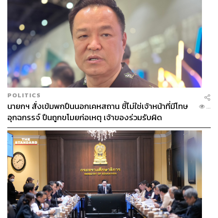
POLITICS
นายกฯ สั่งเข้มพกปืนนอกเคหสถาน ชี้ไม่ใช่เจ้าหน้าที่มีโทษ
...
อุกฉกรรจ์ ปืนถูกขโมยก่อเหตุ เจ้าของร่วมรับผิด