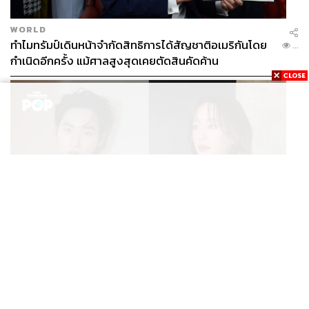
WORLD
ทำไมทรัมป์เดินหน้าจำกัดสิทธิการได้สัญชาติอเมริกันโดย
...
กำเนิดอีกครั้ง แม้ศาลสูงสุดเคยตัดสินคัดค้าน
ENTERTAINMENT
เก้า นพเก้า และ พาย รินรดา เตรียมร่วมงานกันใน ‘รสกาล
...
Enchanted Taste In Time’