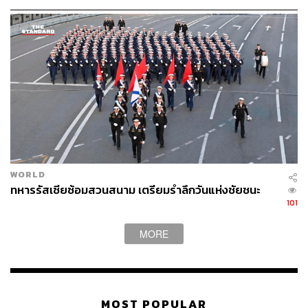
ประเทศไทย ซึ่งนับเป็นอีกหนึ่งเสน่ห์สำหรับชาวไทยที่เดินทาง
มาที่นี่ เพราะว่าคนขายของที่นี่สามารถสื่อสารเป็นภาษาไทย
และทำได้อย่างดีเยี่ยมอีกด้วย ทำให้การต่อรองราคาเป็นไป
อย่างสนุกสนาน
นอกจากนี้ภายในตลาดยังมีสินค้ามือสองหรือของโบราณ
ตั้งแต่ยุคสมัยของสหภาพโซเวียตที่น่าสนใจ ทั้งเข็มกลัดและ
ของที่ระลึกต่างๆ ของสหภาพโซเวียตในช่วงเวลาที่เป็นเจ้า
ภาพจัดการแข่งขันโอลิมปิกฤดูร้อนเมื่อปี 1980
WORLD
ทหารรัสเซียซ้อมสวนสนาม เตรียมรำลึกวันแห่งชัยชนะ
101
MORE
MOST POPULAR