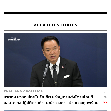
RELATED STORIES
เราเดินผ่านขอบประตูเข้าไปด้านในและพบกับของฝากที่ขึ้น
ชื่อหลายอย่างภายในตลาดเก่าแก่แห่งนี้ ตั้งแต่เสื้อผ้า อาหาร
รองเท้า ของชำร่วยต่างๆ และแน่นอน สินค้าขึ้นชื่อที่สุดของ
THAILAND
/
POLITICS
นายกฯ ห่วงคนไทยในรัสเซีย หลังยูเครนส่งโดรนโจมตี
รัสเซีย ตุ๊กตาแม่ลูกดก ที่มีตั้งแต่ลูก 3 คน 5 คน 7 คน 9 คน 11
102
มอสโก ขอปฏิบัติตามคำแนะนำทางการ ย้ำสถานทูตพร้อม
คน 15 คน ซึ่งแน่นอนว่า 15 คนนั้น ตัวสุดท้ายมีขนาดที่เล็ก
ช่วยเหลือ
จนแทบจะมองไม่เห็นอีกแล้ว