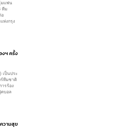
ลุ่มแฟน
 ทีม
่อ
แห่งกรุง
งฯ ครั้ง
) เป็นประ
ร์ทีมชาติ
การร้อง
พฟุตบอล
งความสุข