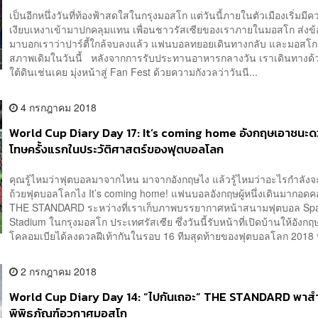
เป็นอีกหนึ่งวันที่ท้องฟ้าสดใสในกรุงมอสโก แต่วันนี้ภายในตัวเมืองเริ่มมี
เงียบเหงาเข้ามาปกคลุมแทน เพื่อนชาวรัสเซียของเราภายในมอสโก ส่งข
มาบอกเราว่าปาร์ตี้ใกล้จบลงแล้ว แฟนบอลทยอยเดินทางกลับ และมอสโกอ
สภาพเดิมในวันนี้ หลังจากการรับประทานอาหารกลางวัน เราเดินทางด
ใต้ดินเช่นเคย มุ่งหน้าสู่ Fan Fest ด้วยความกังวลว่าวันนี...
4 กรกฎาคม 2018
World Cup Diary Day 17: It’s coming home อังกฤษเอาชนะด
โทษครั้งแรกในประวัติศาสตร์ของฟุตบอลโลก
คุณรู้ไหมว่าฟุตบอลมาจากไหน มาจากอังกฤษไง แล้วรู้ไหมว่าอะไรกำลังจ
ถ้วยฟุตบอลโลกไง It’s coming home! แฟนบอลอังกฤษผู้หนึ่งเดินมากอด
THE STANDARD ระหว่างที่เราเก็บภาพบรรยากาศหน้าสนามฟุตบอล Spa
Stadium ในกรุงมอสโก ประเทศรัสเซีย ซึ่งวันนี้รับหน้าที่เปิดบ้านให้อังกฤ
โคลอมเบียได้ลงดวลฝีเท้ากันในรอบ 16 ทีมสุดท้ายของฟุตบอลโลก 2018 ที่
2 กรกฎาคม 2018
World Cup Diary Day 14: “ไปกันเถอะ” THE STANDARD พาส
พิพิธภัณฑ์อวกาศมอสโก