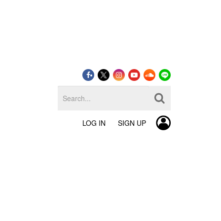
LOG IN
SIGN UP