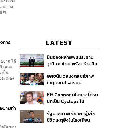
โครเอเชีย
มาอย่าง
สีสัน
LATEST
องการ
มินอ่องหล่ายพบประธาน
 2018 ได้
วุฒิสภาไทย พร้อมร่วมมือ
บชิงชนะ
แก้ปัญหาแก้ปัญหามลพิษ
งเป็น
ยศชนัน วอนงดแชร์ภาพ
ข้ามแดน-สารพิษในแม่น้ำ
ของเมือง
เหตุยิงในโรงเรียน
เทพศิรินทร์ นนทบุรี สั่งปิด
Kit Connor มีโอกาสได้รับ
เรียนชั่วคราว-เร่งเยียวยา
บทเป็น Cyclops ใน
จิตใจ
ภาพยนตร์ X-Men
ฤษนายทำ
รัฐบาลเคาะเยียวยาผู้เสีย
เวอร์ชันใหม่
ชีวิตเหตุยิงในโรงเรียน
รายละ 1 ล้านบาท เทียบ 4
นสำคัญของ