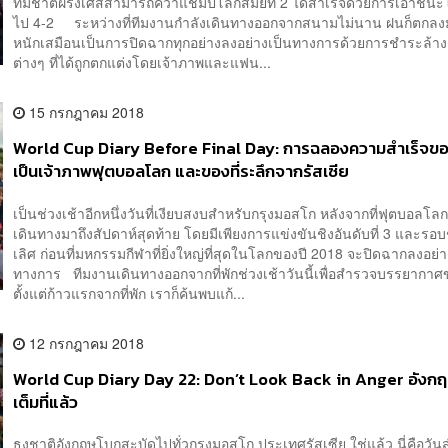
ทีมชาติฝรั่งเศสสามารถคว้าแชมป์โลกสมัยที่ 2 ได้สำเร็จด้วยการเอาชนะ
ไป 4-2 ระหว่างที่ทีมงานกำลังเดินทางออกจากสนามไม่นาน ฝนก็ตกลง
หนักเสมือนเป็นการปิดฉากทุกอย่างลงอย่างเป็นทางการด้วยการชำระล้าง
ต่างๆ ที่ได้ถูกตกแต่งโดยเจ้าภาพและแฟน...
15 กรกฎาคม 2018
World Cup Diary Before Final Day: การฉลองความสำเร็จข
เป็นเจ้าภาพฟุตบอลโลก และของที่ระลึกจากรัสเซีย
เป็นช่วงเช้าอีกหนึ่งวันที่เงียบสงบสำหรับกรุงมอสโก หลังจากที่ฟุตบอลโลก
เดินทางมาถึงสัปดาห์สุดท้าย โดยมีเพียงการแข่งขันชิงอันดับที่ 3 และรอ
เลิศ ก่อนที่มหกรรมกีฬาที่ยิ่งใหญ่ที่สุดในโลกของปี 2018 จะปิดฉากลงอย่า
ทางการ ทีมงานเดินทางออกจากที่พักช่วงเช้าวันนี้เพื่อสำรวจบรรยากาศ
ตั้งแต่ก้าวแรกจากที่พัก เราก็ค้นพบแก้...
12 กรกฎาคม 2018
World Cup Diary Day 22: Don’t Look Back in Anger อังก
เต็มที่แล้ว
ธงชาติอังกฤษโบกสะบัดไปทั่วกรุงมอสโก ประเทศรัสเซีย ใช่แล้ว นี่คือวั