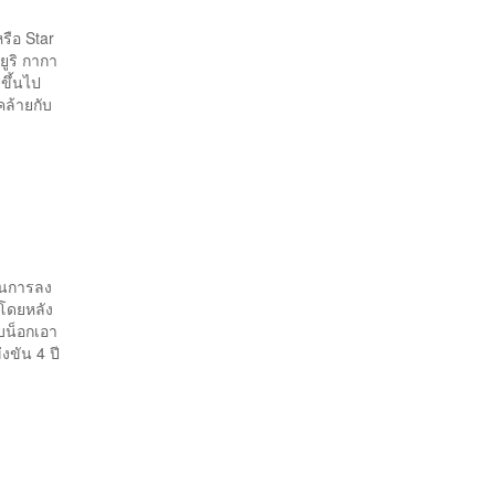
รือ Star
ูริ กากา
สขึ้นไป
คล้ายกับ
็นการลง
 โดยหลัง
อบน็อกเอา
งขัน 4 ปี