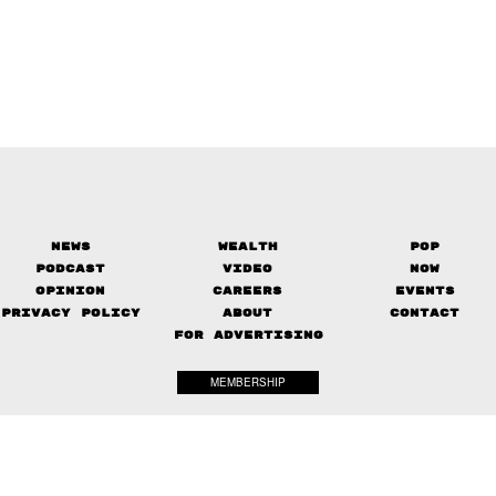
News
Wealth
Pop
Podcast
Video
Now
Opinion
Careers
Events
Privacy Policy
About
Contact
FOR ADVERTISING
MEMBERSHIP