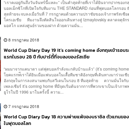
“เราคงอยู่กันถึงวันจันทร์นี้แหละ” เป็นคำสุดท้ายที่เราได้ยินจากปากของก
บอลเม็กซิโกที่เปิดใจกับทีมงาน THE STANDARD ก่อนที่ฟุตบอลโลกรอบ 8
สุดท้ายจะจบลงเมื่อวันที่ 7 กรกฎาคมด้วยความปราชัยของเจ้าภาพรัสเซียต
โครเอเชีย ทีมงานจึงตัดสินใจออกเดินทางสู่ Izmaylovskiy ตลาดจตุจักร
มอสโก แหล่งศูนย์รวมของฝาก ด้วยความมั่น...
8 กรกฎาคม 2018
World Cup Diary Day 19 it’s coming home อังกฤษเข้ารอบรอ
แรกในรอบ 28 ปี กับปาร์ตี้ที่จบลงของรัสเซีย
“ผมมาจากแคนาดา แต่ฟุตบอลกำลังจะกลับบ้านแล้ว” (it’s comimg home
โยคแรกท่ีเราได้ยินเมื่อแฟนบอลในเสื้อทีมชาติอังกฤษที่เดินทางมาร่วมเชีย
อังกฤษในการลงสนามพบกับสวีเดนในรอบ 8 ทีมสุดท้าย ความมั่นใจกับ
เพลงเชียร์ it’s coming home ที่มีจุดเริ่มต้นจากการที่พวกเขาเป็นเจ้าภา
ยูโรในปี 1996 มาในครั้งนี้ ความ...
7 กรกฎาคม 2018
World Cup Diary Day 18 ความพ่ายแพ้ของบราซิล ตัวแทนขอ
ในฟุตบอลโลก