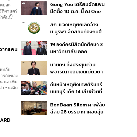
Gong Yoo เตรียมจัดแฟน
ฟุตบอล
เหตุในอดีต เข้าเกณฑ์
ัติศาสตร์
มีตติ้ง 10 ต.ค. นี้ ณ One
สาธารณภัย พร้อมเร่งจ่าย
ำคืนนี้”
Bangkok Forum
โดยเร็ว
สถ. แจงเหตุยกเลิกจ้าง
ม.บูรพา จัดสอบท้องถิ่นปี
66
19 องค์กรนิสิตนักศึกษา 3
ใจจากแฟน
มหาวิทยาลัย ออก
แถลงการณ์ร่วม ค้าน
นายกฯ สั่งประชุมด่วน
รัฐบาลต้อนรับ ‘มิน อ่อง
าพบกับ
พิจารณามอบเงินเยียวยา
หล่าย’
ภารกิจของ
เหตุยิงใน รร. เสียชีวิต 1
คน และทีม
คืบหน้าเหตุยิงเทพศิรินทร์
ลบ. ทุพพลภาพ 7 แสนบาท
 เช่นเดิม
นนทบุรี เด็ก 14 เสียชีวิตที่
บาดเจ็บสาหัส 2 แสนบาท
โรงพยาบาล สธ. ยืนยันครู
บาดเจ็บเล็กน้อย 1 แสน
BonBaan Silom คาเฟ่ลับ
เสียชีวิต 5 ราย เจ็บ 22
บาท
สีลม 26 บรรยากาศอบอุ่น
ราย
เหมือนบ้าน
NDARD