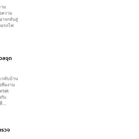
ความ
้อความ
าจกลับสู่
้วยรถไฟ
วลจุด
ะกลับบ้าน
คอทีมงาน
rtak
ษกับ
...
ำรวจ