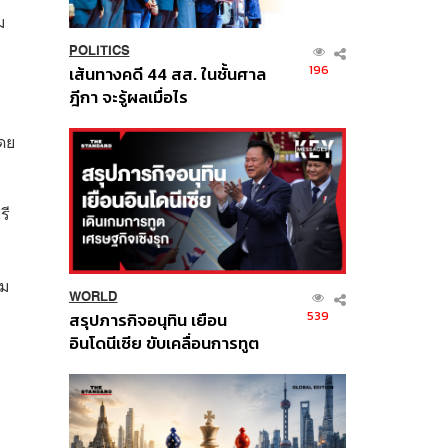
ม
POLITICS
196
เส้นทางคดี 44 สส. ในชั้นศาล
ฎีกา จะรู้ผลเมื่อไร
โดย
รี
รม
WORLD
539
สรุปภารกิจอนุทิน เยือน
อินโดนีเซีย ขับเคลื่อนการทูต
เศรษฐกิจเชิงรุก ประกาศหุ้น
ส่วนยุทธศาสตร์ไทย –
อินโดนีเซีย