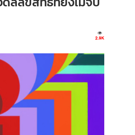
ลิขสิทธิ์ที่ยังไม่จบ
2.9K