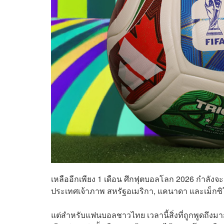
เหลืออีกเพียง 1 เดือน ศึกฟุตบอลโลก 2026 กำลังจะเ
ประเทศเจ้าภาพ สหรัฐอเมริกา, แคนาดา และเม็กซ
แต่สำหรับแฟนบอลชาวไทย เวลานี้สิ่งที่ถูกพูดถึงม