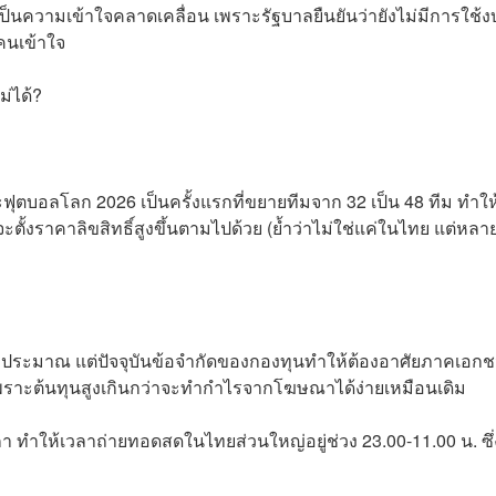
ือเป็นความเข้าใจคลาดเคลื่อน เพราะรัฐบาลยืนยันว่ายังไม่มีการใช้ง
คนเข้าใจ
ม่ได้?
ราะฟุตบอลโลก 2026 เป็นครั้งแรกที่ขยายทีมจาก 32 เป็น 48 ทีม ทำใ
จะตั้งราคาลิขสิทธิ์สูงขึ้นตามไปด้วย (ย้ำว่าไม่ใช่แค่ในไทย แต่หลา
ประมาณ แต่ปัจจุบันข้อจำกัดของกองทุนทำให้ต้องอาศัยภาคเอก
เพราะต้นทุนสูงเกินกว่าจะทำกำไรจากโฆษณาได้ง่ายเหมือนเดิม
กา ทำให้เวลาถ่ายทอดสดในไทยส่วนใหญ่อยู่ช่วง 23.00-11.00 น. ซึ่