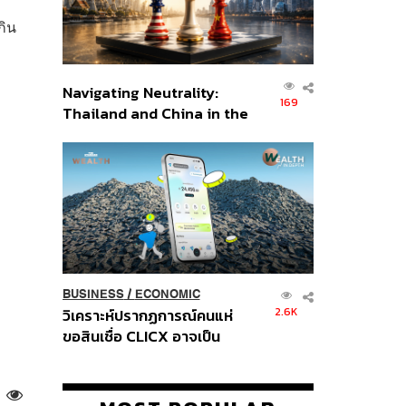
กิน
Navigating Neutrality:
169
Thailand and China in the
Age of a New Global
Order
BUSINESS
/
ECONOMIC
2.6K
วิเคราะห์ปรากฏการณ์คนแห่
ขอสินเชื่อ CLICX อาจเป็น
เพียงยอดภูเขาน้ำแข็ง ของ
ปัญหาหนี้ครัวเรือนไทยที่ถูกซุก
ไว้