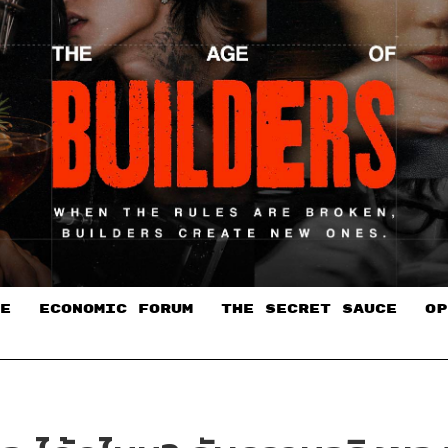
E
ECONOMIC FORUM
THE SECRET SAUCE​
OP