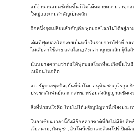
แม้จำนวนแมตช์เพิ่มขึ้น ก็ไม่ได้หมายความว่าทุกเก
ใหญ่และเกมสำคัญเป็นหลัก
อีกหนึ่งจุดเปลี่ยนสำคัญคือ ฟุตบอลโลกไม่ได้อยู่ภ
เดิมทีฟุตบอลโลกเคยเป็นหนึ่งในรายการกีฬาที่ กสทช
ไม่เสียค่าใช้จ่าย แต่เมื่อกฎดังกล่าวถูกยกเลิก ผู้
นั่นหมายความว่าต่อให้ฟุตบอลโลกที่จะเกิดขึ้นในอีก
เหมือนในอดีต
แต่..รัฐบาลชุดปัจจุบันที่นำโดย อนุทิน ชาญวีรก
ประชาสัมพันธ์และ กสทช. พร้อมส่งสัญญาณชัดเจนว
สิ่งที่น่าสนใจคือ ไทยไม่ได้เผชิญปัญหานี้เพียงประเ
ในอาเซียน เวลานี้ยังมีอีกหลายชาติที่ยังไม่มีลิขสิ
เวียดนาม, กัมพูชา, อินโดนีเซีย และสิงคโปร์ ปิดดีล