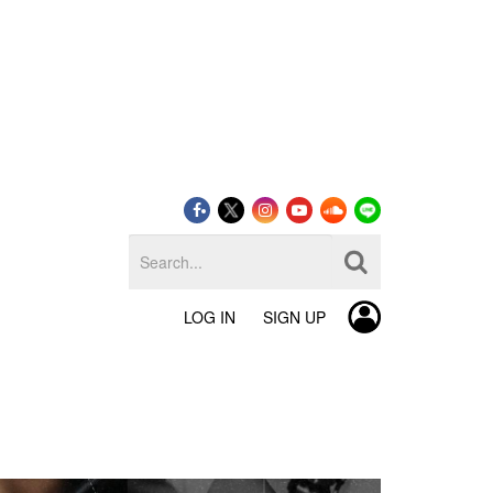
LOG IN
SIGN UP