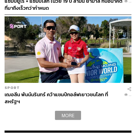
แชมป์ยูโร + แชมป์โลก ในวัย 19 ปี ลามีน ยามาล กับอนาคต
...
หนังสือลงทุน Passive income ของอาจารย์ หนุ่ม”
ที่มาถึงเร็วกว่ากำหนด
คือสิ่งที่ เอพริลได้เปิดเผยกับเราเมื่อเราถามว่าเธอชอบอะไร
นอกสนามกอล์ฟบ้าง ซึ่งความสนใจในการลงทุนนอกจากจะ
เป็นสิ่งที่ เอพริลเปิดเผยว่าเป็นความสนใจส่วนตัว และเป็นสิ่งที่
ช่วยให้เธอไม่คิดถึงกีฬากอล์ฟ เป็นหนึ่งในวิธีการ บาลานซ์ให้
มีพื้นที่ให้ เอพริลได้เป็นตัวเองแล้ว
เธอยังเรียนรู้บทเรียนสำคัญมาจากคุณพ่อที่เป็นนักบินว่า หลัก
การสำคัญของการเป็นนักบิน คือการที่เรามีแผนสำรอง
สำหรับสถานการณ์ที่คาดไม่ถึงเสมอ
SPORT
“เป็นหนึ่งในคำสอนที่แบบคุณพ่อสอนมาตั้งแต่เด็กคือให้คิด
เฌอลีน พันน์นรินทร์ คว้าแชมป์กอล์ฟเยาวชนโลก ที่
...
worstcase ไว้ด้วยค่ะคือเพราะว่าป๊าเป็น นักบินป๊าก็จะเหมือน
สหรัฐฯ
แบบมีแผน เหมือนแผน A B และ C ว่าถ้าเกิดสถานการณ์นี้
เขาต้องทำ เขาก็จะสอนทั้งพริลทั้งพี่ชายว่า คือเหมือนในชีวิต
MORE
มันไม่มีอะไรแน่นอนค่ะถึงคุณจะ All in กับ แพลน A
“มันก็ควรที่จะมีแพลน B ไว้ด้วยนิดหนึ่ง แต่ไม่ได้แปลว่าคุณ