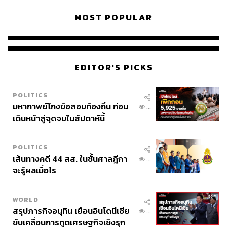
ครึ่งๆกลางนะคะคือคุณ all in กับอย่างหนึ่งแต่ว่าให้รู้ว่ามันมี
MOST POPULAR
backup ก็เลยเหมือนเป็น เอ่อเค้าเรียกว่า มันก็ไม่เชิงปรัชญา
ชีวิต แต่วันมันก็เป็นเหมือน กลยุทธ์
“กลยุทธ์นึงในชีวิตพริลเหมือนกันค่ะ ที่ทำไมถึงมาอินเรื่อง
EDITOR'S PICKS
การลงทุนหรือว่ามี planning แบบไป 10-20 ปี เพราะว่ารู้สึก
ว่าเป็นนักกีฬามันไม่แน่นอนในแง่ที่ว่าเราอาจจะเจ็บวันนึง
แล้วไม่ สามารถกลับมาได้ หรือว่าเกิด อุบัติเหตุขึ้น
POLITICS
มหากาพย์โกงข้อสอบท้องถิ่น ก่อน
...
แล้วมันไม่มีใครรู้เลยว่ามันจะเกิดอะไรขึ้น เพราะฉะนั้นแบบ
เดินหน้าสู่จุดจบในสัปดาห์นี้
เราต้องมีเหมือนแบบ แผนสำรองแทนด้วยว่า ถ้าสมมุติตรงเนี้
ยมันไปต่อไม่ได้หรือว่าตรงนี้มันเกิดอะไรขึ้นมา
POLITICS
เส้นทางคดี 44 สส. ในชั้นศาลฎีกา
...
“เราจะไม่ใช่เหมือนแบบอยู่ดีวันนึงตื่นมาแล้วก็แบบไม่รู้เลยว่า
จะรู้ผลเมื่อไร
จะทำอะไร
WORLD
ใช่อย่างน้อยมันมีอะไรที่เราสามารถเลือกเดินไป ได้ แล้วก็ไป
สรุปภารกิจอนุทิน เยือนอินโดนีเซีย
...
พัฒนาต่อตรงนั้น”
ขับเคลื่อนการทูตเศรษฐกิจเชิงรุก