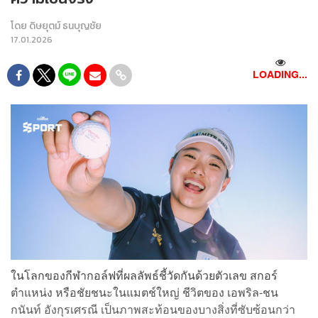
โดย
ดิษยุตม์ ธนบุญชัย
17.01.2026
LOADING...
ในโลกของกีฬากอล์ฟที่ผลลัพธ์ชี้วัดกันด้วยตัวเลข สกอร์
ตำแหน่ง หรือชัยชนะในแมตช์ใหญ่ ชีวิตของ เอพริล-ชน
กนันท์ อังกุรเศรณี เป็นภาพสะท้อนของบางสิ่งที่ซับซ้อนกว่า