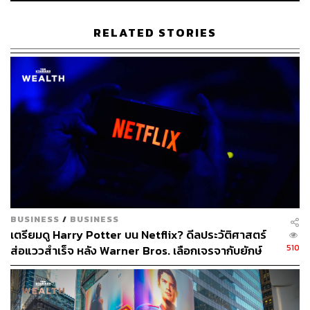
RELATED STORIES
914
ABOUT THE AUTHOR
พิมพ์ คำภีร์
นักเขียนกองบรรณาธิการคัลเจอร์ สำนักข่าว
THE STANDARD
BUSINESS
/
BUSINESS
เตรียมดู Harry Potter บน Netflix? ดีลประวัติศาสตร์
510
ส่อแววสำเร็จ หลัง Warner Bros. เลือกเจรจากับยักษ์
สตรีมมิงเจ้าเดียว