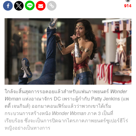
914
ใกล้จะสิ้นสุดการรอคอยแล้วสำหรับแฟนภาพยนตร์
Wonder
Woman
แห่งอาณาจักร DC เพราะผู้กำกับ Patty Jenkins (แพ
ตตี้ เจนกินส์) ออกมาคอนเฟิร์มแล้วว่าพวกเขาได้เริ่ม
กระบวนการสร้างหนัง
Wonder Woman
ภาค 3 เป็นที่
เรียบร้อย ซึ่งจะเป็นการปิดฉากไตรภาคภาพยนตร์ซูเปอร์ฮีโร่
หญิงอย่างเป็นทางการ