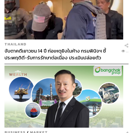
THAILAND
จับตาคดีเยาวชน 14 ปี ก่อเหตุยิงในห้าง กรมพินิจฯ ชี้
...
ประพฤติดี-รับการรักษาต่อเนื่อง ประเมินปล่อยตัว
BUSINESS
/
MARKET