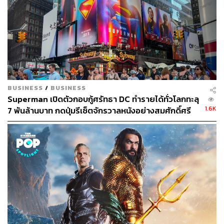
BUSINESS
/
BUSINESS
Superman เปิดตัวกอบกู้ศรัทธา DC ทำรายได้ทั่วโลกทะลุ
1.6K
7 พันล้านบาท กดปุ่มรีเซ็ตจักรวาลหนังอย่างสมศักดิ์ศรี
แม้รายได้ในจีนไม่เปรี้ยงอย่างที่คิด