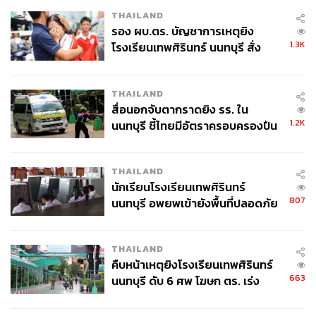
THAILAND
รอง ผบ.ตร. บัญชาการเหตุยิง
1.3K
โรงเรียนเทพศิรินทร์ นนทบุรี สั่ง
ค้นหา 2 รอบยืนยันไร้คนติดค้าง พบ
ศพปู่-ย่าที่บ้านพักผู้ก่อเหตุ
THAILAND
สื่อนอกจับตากราดยิง รร. ใน
1.2K
นนทบุรี ชี้ไทยมีอัตราครอบครองปืน
สูงในระดับต้นของภูมิภาค
THAILAND
นักเรียนโรงเรียนเทพศิรินทร์
807
นนทบุรี อพยพเข้ายังพื้นที่ปลอดภัย
ชั่วคราว หลังเหตุใช้อาวุธปืนภายใน
โรงเรียนคลี่คลาย
THAILAND
คืบหน้าเหตุยิงโรงเรียนเทพศิรินทร์
663
นนทบุรี ดับ 6 ศพ โฆษก ตร. เร่ง
สอบปมขโมยปืนปู่ก่อเหตุ