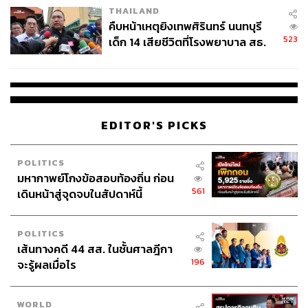
THAILAND
คืบหน้าเหตุยิงเทพศิรินทร์ นนทบุรี
523
เด็ก 14 เสียชีวิตที่โรงพยาบาล สธ.
ยืนยันครูเสียชีวิต 5 ราย เจ็บ 22
ราย
EDITOR'S PICKS
POLITICS
มหากาพย์โกงข้อสอบท้องถิ่น ก่อน
561
เดินหน้าสู่จุดจบในสัปดาห์นี้
POLITICS
เส้นทางคดี 44 สส. ในชั้นศาลฎีกา
196
จะรู้ผลเมื่อไร
WORLD