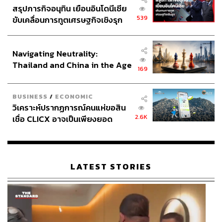
สรุปภารกิจอนุทิน เยือนอินโดนีเซีย
539
ขับเคลื่อนการทูตเศรษฐกิจเชิงรุก
ประกาศหุ้นส่วนยุทธศาสตร์ไทย –
อินโดนีเซีย
Navigating Neutrality:
Thailand and China in the Age
169
of a New Global Order
BUSINESS
/
ECONOMIC
วิเคราะห์ปรากฏการณ์คนแห่ขอสิน
2.6K
เชื่อ CLICX อาจเป็นเพียงยอด
ภูเขาน้ำแข็ง ของปัญหาหนี้ครัว
เรือนไทยที่ถูกซุกไว้
LATEST STORIES