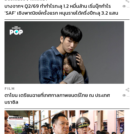
บางจากฯ Q2/69 ทำกำไรทะลุ 1.2 หมื่นล้าน เริ่มบุ๊กกำไร
...
‘SAF’ เชิงพาณิชย์ครั้งแรก หนุนรายได้ครึ่งปีทะลุ 3.2 แสน
ล้าน
FILM
ตาโขน เตรียมฉายที่เทศกาลภาพยนตร์ไทย ณ ประเทศ
...
บราซิล