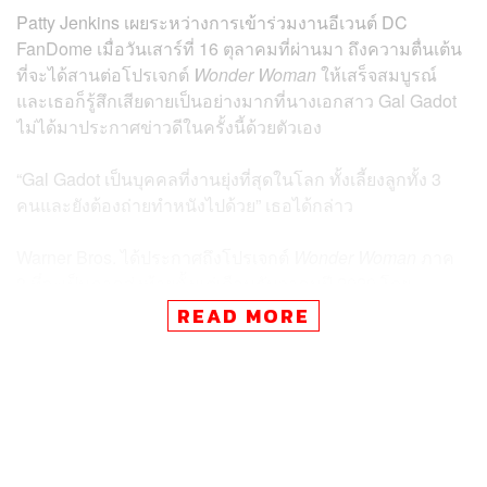
Patty Jenkins เผยระหว่างการเข้าร่วมงานอีเวนต์ DC
FanDome เมื่อวันเสาร์ที่ 16 ตุลาคมที่ผ่านมา ถึงความตื่นเต้น
ที่จะได้สานต่อโปรเจกต์
Wonder Woman
ให้เสร็จสมบูรณ์
และเธอก็รู้สึกเสียดายเป็นอย่างมากที่นางเอกสาว Gal Gadot
ไม่ได้มาประกาศข่าวดีในครั้งนี้ด้วยตัวเอง
“Gal Gadot เป็นบุคคลที่งานยุ่งที่สุดในโลก ทั้งเลี้ยงลูกทั้ง 3
คนและยังต้องถ่ายทำหนังไปด้วย” เธอได้กล่าว
Warner Bros. ได้ประกาศถึงโปรเจกต์
Wonder Woman
ภาค
3 ที่จะเป็นภาคส่งท้ายตั้งแต่เดือนธันวาคมปี 2020 โดย
ประธานบริษัทอย่าง Toby Emmerich แถลงการณ์ว่าทางทีม
READ MORE
งานของสตูดิโอได้เริ่มงานสำหรับโปรเจกต์ภาค 3 แล้ว พร้อม
กับเผยถึงความสำเร็จอันงดงามของ
Wonder Woman 1984
ที่
ออกฉายเมื่อปลายปีก่อน ซึ่งสมาชิกจำนวนครึ่งหนึ่งของ HBO
Max ต่างก็เปิดดู
Wonder Woman 1984
กันตั้งแต่วันแรกที่
ฉายทางแพลตฟอร์มสตรีมมิง