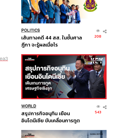
POLITICS
208
เส้นทางคดี 44 สส. ในชั้นศาล
ฎีกา จะรู้ผลเมื่อไร
9ea3
WORLD
543
สรุปภารกิจอนุทิน เยือน
อินโดนีเซีย ขับเคลื่อนการทูต
เศรษฐกิจเชิงรุก ประกาศหุ้น
ส่วนยุทธศาสตร์ไทย –