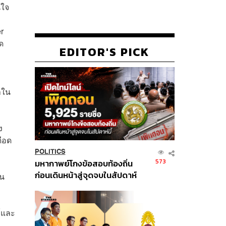
นใจ
r
ด
EDITOR'S PICK
าใน
ง
ดือด
POLITICS
573
มหากาพย์โกงข้อสอบท้องถิ่น
ก่อนเดินหน้าสู่จุดจบในสัปดาห์
คน
นี้
ร์และ