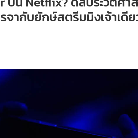
r บน Netflix? ดีลประวัติศาส
รจากับยักษ์สตรีมมิงเจ้าเดีย