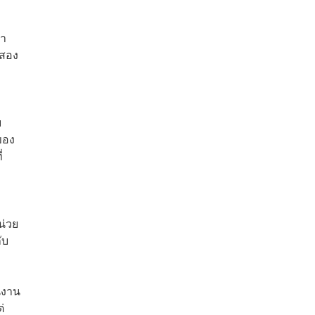
่า
นสอง
ม
ของ
่
น่วย
ับ
นงาน
่