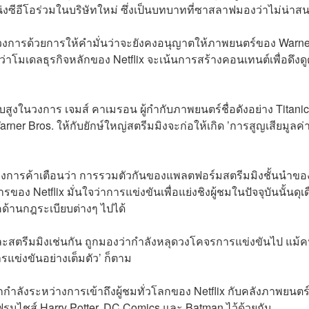
น่งซีอีโอร่วมในบริษัทใหม่ ซึ่งเป็นบทบาทที่ซาสลาฟมองว่าไม่น่าส
บวงการด้วยการให้คำมั่นว่าจะยังคงอนุญาตให้ภาพยนตร์ของ Warne
าโมเดลธุรกิจหลักของ Netflix จะเน้นการสร้างคอนเทนต์เพื่อดึงดู
ับสูงในวงการ เจมส์ คาเมรอน ผู้กำกับภาพยนตร์ชื่อดังอย่าง Titanic
ner Bros. ให้กับยักษ์ใหญ่สตรีมมิงจะก่อให้เกิด ’การสูญเสียมูลค่
างการค้าเตือนว่า การรวมตัวกันของแพลตฟอร์มสตรีมมิงชั้นนำขอ
ของ Netflix มั่นใจว่าการแข่งขันเพื่อแย่งชิงผู้ชมในปัจจุบันนั้นดุเ
้านกฎระเบียบต่างๆ ไปได้
ละสตรีมมิงเช่นกัน ถูกมองว่ากำลังหลุดวงโคจรการแข่งขันไป แม้
รแข่งขันอย่างเต็มตัว’ ก็ตาม
กำลังระหว่างการเข้าถึงผู้ชมทั่วโลกของ Netflix กับคลังภาพยนต
รนไชส์ Harry Potter, DC Comics และ Batman ไว้ด้วยกัน