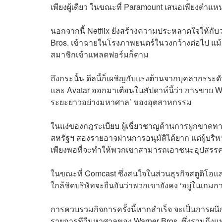
เพียงผู้เดียว ในขณะที่ Paramount เสนอเพียงตำแห
นอกจากนี้ Netflix ยังสร้างความประหลาดใจให้กั
Bros. เข้าฉายในโรงภาพยนตร์ในวงกว้างต่อไป แม้ว่
สมาชิกเข้าแพลตฟอร์มก็ตาม
ถึงกระนั้น ดีลนี้ก็เผชิญกับแรงต้านจากบุคลากรระด
และ Avatar ออกมาเตือนในสัปดาห์นี้ว่า การขาย War
ระยะยาวอย่างมหาศาล’ ของอุตสาหกรรม
ในแง่ของกฎระเบียบ ผู้เชี่ยวชาญด้านการผูกขาดท
สหรัฐฯ สองรายอาจผ่านการอนุมัติได้ยาก แต่ผู้บริหาร
เพียงพอที่จะทำให้พวกเขาสามารถเอาชนะอุปสรรคด
ในขณะที่ Comcast ซึ่งสนใจในส่วนธุรกิจสตูดิโอแ
ใกล้ชิดบริษัทจะยืนยันว่าพวกเขายังคง ‘อยู่ในเกมกา
การควบรวมกิจการครั้งนี้หากสำเร็จ จะเป็นการผนึก
รายการทีวีมหาศาลของ Warner Bros. ซึ่งรวมถึงแฟ