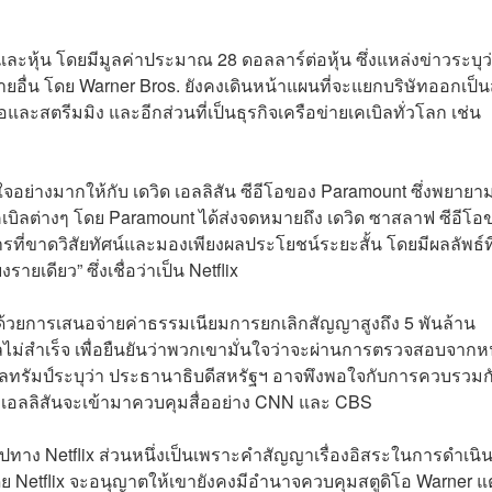
หุ้น โดยมีมูลค่าประมาณ 28 ดอลลาร์ต่อหุ้น ซึ่งแหล่งข่าวระบุว
ข่งรายอื่น โดย Warner Bros. ยังคงเดินหน้าแผนที่จะแยกบริษัทออกเป็
ิโอและสตรีมมิง และอีกส่วนที่เป็นธุรกิจเครือข่ายเคเบิลทั่วโลก เช่น
ใจอย่างมากให้กับ เดวิด เอลลิสัน ซีอีโอของ Paramount ซึ่งพยายา
งเคเบิลต่างๆ โดย Paramount ได้ส่งจดหมายถึง เดวิด ซาสลาฟ ซีอีโอ
การที่ขาดวิสัยทัศน์และมองเพียงผลประโยชน์ระยะสั้น โดยมีผลลัพธ์ที
ายเดียว” ซึ่งเชื่อว่าเป็น Netflix
นด้วยการเสนอจ่ายค่าธรรมเนียมการยกเลิกสัญญาสูงถึง 5 พันล้าน
ม่สำเร็จ เพื่อยืนยันว่าพวกเขามั่นใจว่าจะผ่านการตรวจสอบจากห
บาลทรัมป์ระบุว่า ประธานาธิบดีสหรัฐฯ อาจพึงพอใจกับการควบรวมก
ลเอลลิสันจะเข้ามาควบคุมสื่ออย่าง CNN และ CBS
ไปทาง Netflix ส่วนหนึ่งเป็นเพราะคำสัญญาเรื่องอิสระในการดำเนิ
ดย Netflix จะอนุญาตให้เขายังคงมีอำนาจควบคุมสตูดิโอ Warner แต