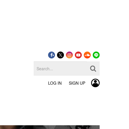
LOG IN
SIGN UP