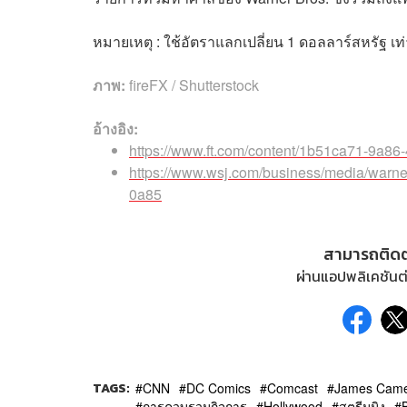
หมายเหตุ : ใช้อัตราแลกเปลี่ยน 1 ดอลลาร์สหรัฐ เท
ภาพ:
fireFX / Shutterstock
อ้างอิง:
https://www.ft.com/content/1b51ca71-9a8
https://www.wsj.com/business/media/warner
0a85
สามารถติด
ผ่านแอปพลิเคชันต่
TAGS:
CNN
DC Comics
Comcast
James Cam
การควบรวมกิจการ
Hollywood
สตรีมมิง