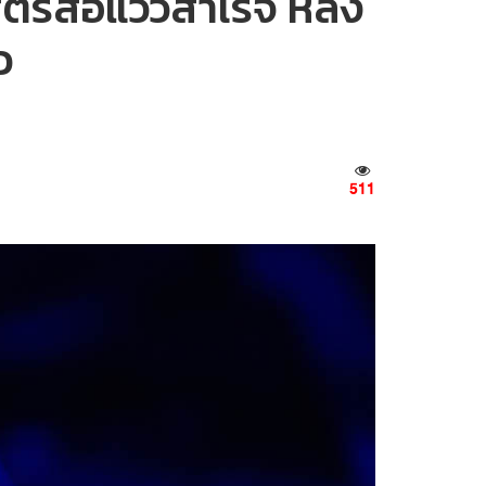
ตร์ส่อแววสำเร็จ หลัง
ว
511