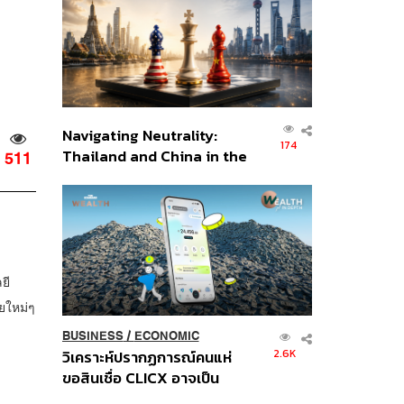
อินโดนีเซีย
Navigating Neutrality:
174
Thailand and China in the
511
Age of a New Global
Order
ยี
ยใหม่ๆ
BUSINESS
/
ECONOMIC
2.6K
วิเคราะห์ปรากฏการณ์คนแห่
ขอสินเชื่อ CLICX อาจเป็น
เพียงยอดภูเขาน้ำแข็ง ของ