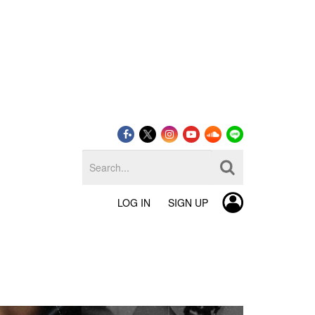
LOG IN
SIGN UP