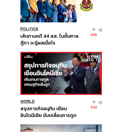
POLITICS
208
เส้นทางคดี 44 สส. ในชั้นศาล
ฎีกา จะรู้ผลเมื่อไร
WORLD
543
สรุปภารกิจอนุทิน เยือน
อินโดนีเซีย ขับเคลื่อนการทูต
เศรษฐกิจเชิงรุก ประกาศหุ้น
ส่วนยุทธศาสตร์ไทย –