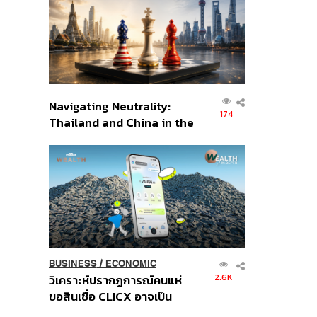
อินโดนีเซีย
Navigating Neutrality:
174
Thailand and China in the
Age of a New Global
Order
BUSINESS
/
ECONOMIC
2.6K
วิเคราะห์ปรากฏการณ์คนแห่
ขอสินเชื่อ CLICX อาจเป็น
เพียงยอดภูเขาน้ำแข็ง ของ