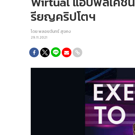
Wirtual แอปพลิเคชันท
รียญคริปโตฯ
โดย
พลอยจันทร์ สุขคง
29.11.2021