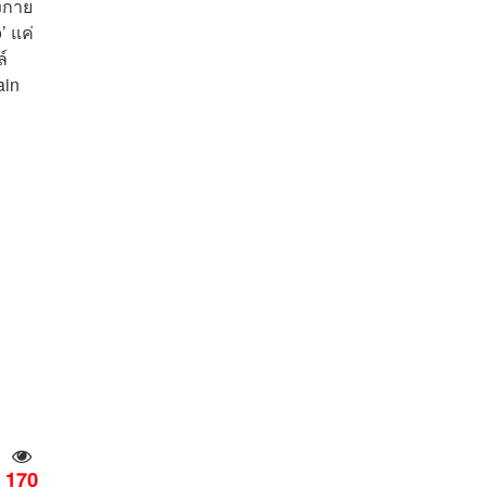
งกาย
’ แค่
์
ain
170