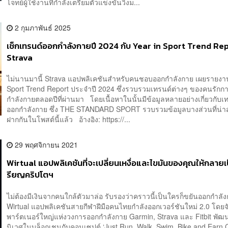
โจทย์ผู้ใช้งานที่กำลังเตรียมตัวแข่งขันวิ่งม...
2 กุมภาพันธ์ 2025
เช็กเทรนด์ออกกำลังกายปี 2024 กับ Year in Sport Trend Re
Strava
ไม่นานมานี้ Strava แอปพลิเคชันสำหรับคนชอบออกกำลังกาย เผยรายงาน
Sport Trend Report ประจำปี 2024 ซึ่งรวบรวมเทรนด์ต่างๆ ของคนรักก
กำลังกายตลอดปีที่ผ่านมา โดยเนื้อหาในนั้นมีข้อมูลหลายอย่างเกี่ยวกับ
ออกกำลังกาย ซึ่ง THE STANDARD SPORT รวบรวมข้อมูลบางส่วนที่น่
ฝากกันในโพสต์นี้แล้ว อ้างอิง: https://...
29 พฤศจิกายน 2021
Wirtual แอปพลิเคชันที่จะเปลี่ยนเหงื่อและไขมันของคุณให้กลายเ
รียญคริปโตฯ
ไม่ต้องมีเงินจากคนใกล้ตัวมาล่อ รับรองว่าคราวนี้เป็นใครก็ขยันออกกำล
Wirtual แอปพลิเคชันสายกีฬาฝีมือคนไทยกำลังออกเวอร์ชันใหม่ 2.0 โดยจั
พาร์ตเนอร์ใหญ่แห่งวงการออกกำลังกาย Garmin, Strava และ Fitbit พั
นิเวศในบล็อกเชนกับคอนเซปต์ ‘Just Run, Walk, Swim, Bike and Earn C