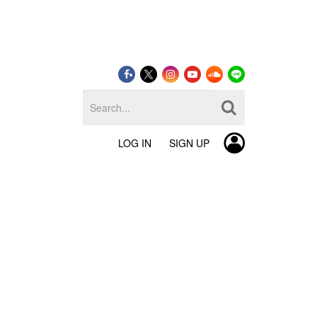
LOG IN
SIGN UP