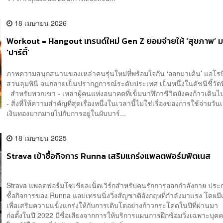
18 เมษายน 2026
Workout = Hangout เทรนด์ใหม่ Gen Z ยอมจ่ายให้ ‘สุขภาพ’ ม
‘ปาร์ตี้’
ภาพความสนุกสนานของเหล่าคนรุ่นใหม่ที่พร้อมใจกัน ‘ออกมาเต้น’ แอโรบิ
สวนลุมพินี จนกลายเป็นปรากฏการณ์ระดับประเทศ เป็นหนึ่งในดัชนีชี้วัดท
สำหรับพวกเขา - เหล่าผู้คนแห่งอนาคตที่เข็มนาฬิกาชีวิตยังคงก้าวเดินไ
- สิ่งที่ให้ความสำคัญที่สุดเรื่องหนึ่งในเวลานี้ไม่ใช่เรื่องของการใช้จ่ายว
เงินทองมากมายไปกับการอยู่ในผับบาร์...
18 เมษายน 2025
Strava เข้าซื้อกิจการ Runna เสริมแกร่งแพลตฟอร์มฟิตเนส
Strava แพลตฟอร์มโซเชียลเน็ตเวิร์กสำหรับคนรักการออกกำลังกาย ประ
ซื้อกิจการของ Runna แอปเทรนนิ่งวิ่งสัญชาติอังกฤษที่กำลังมาแรง โดยม
เพื่อเสริมความแข็งแกร่งให้กับการเติบโตอย่างก้าวกระโดดในปีที่ผ่านม
ก่อตั้งในปี 2022 มีชื่อเสียงจากการให้บริการแผนการฝึกซ้อมวิ่งเฉพาะบุค