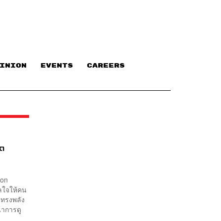
INION
EVENTS
CAREERS
ิต
ton
ลใจให้คน
่ทรงพลัง
นาการดู