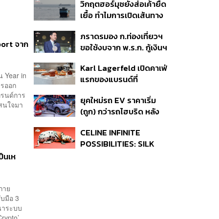
วิกฤตฮอร์มุซยังส่อเค้ายืด
เยื้อ ทำไมการเปิดเส้นทาง
เดินเรือเต็มรูปแบบอาจยัง
ภราดรมอง ก.ท่องเที่ยวฯ
ไม่สามารถเกิดขึ้นได้
port จาก
ขอใช้งบจาก พ.ร.ก. กู้เงินฯ
ทำโครงการไทยเที่ยวไทย
Karl Lagerfeld เปิดคาเฟ่
พลัส ถือว่าเข้าเกณฑ์กู้เงิน
 Year in
แรกของแบรนด์ที่
ฉุกเฉิน
ารออก
อัมสเตอร์ดัม
เทรนด์การ
ยุคใหม่รถ EV ราคาเริ่ม
าสนใจมา
(ถูก) กว่ารถไฮบริด หลัง
ต้นทุนแบตเตอรี่ลดลง –
CELINE INFINITE
จีนแห่บุกตลาดเกิดใหม่
POSSIBILITIES: SILK
แคมเปญผ้าพันคอไหมชิ้น
ป็นเห
คลาสสิก
ังกาย
บมือ 3
ฒนาระบบ
rypto’