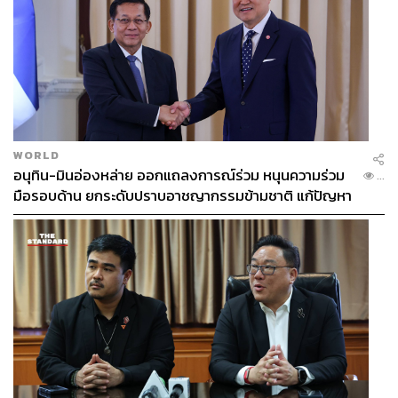
WORLD
อนุทิน-มินอ่องหล่าย ออกแถลงการณ์ร่วม หนุนความร่วม
...
มือรอบด้าน ยกระดับปราบอาชญากรรมข้ามชาติ แก้ปัญหา
หมอกควัน-มลพิษทางน้ำ