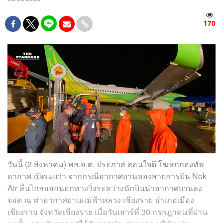
170
วันนี้ (2 สิงหาคม) พล.อ.ต. ประภาส สอนใจดี โฆษกกองทัพ
อากาศ เปิดเผยว่า จากกรณีอากาศยานของสายการบิน Nok
Air ลื่นไถลออกนอกทางวิ่งระหว่างนักบินนำอากาศยานลง
จอด ณ ท่าอากาศยานแม่ฟ้าหลวง เชียงราย อำเภอเมือง
เชียงราย จังหวัดเชียงราย เมื่อวันเสาร์ที่ 30 กรกฎาคมที่ผ่าน