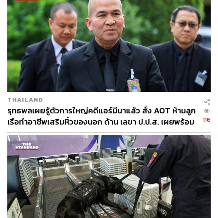
THAILAND
รุทธพลเผยรู้ตัวการใหญ่คดีแอร์มีนาแล้ว สั่ง AOT ห้ามลูก
116
เรือทำอาชีพเสริมหิ้วของนอก ด้าน เลขา ป.ป.ส. เผยพร้อม
ส่งข้อมูล-หลักฐานให้ออสเตรเลีย