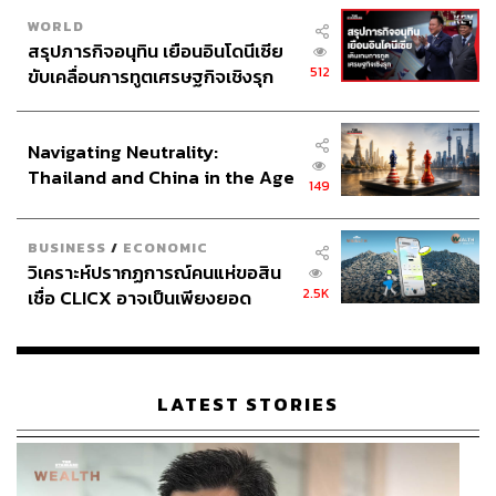
WORLD
สรุปภารกิจอนุทิน เยือนอินโดนีเซีย
512
ขับเคลื่อนการทูตเศรษฐกิจเชิงรุก
ประกาศหุ้นส่วนยุทธศาสตร์ไทย –
อินโดนีเซีย
Navigating Neutrality:
Thailand and China in the Age
149
of a New Global Order
BUSINESS
/
ECONOMIC
วิเคราะห์ปรากฏการณ์คนแห่ขอสิน
2.5K
เชื่อ CLICX อาจเป็นเพียงยอด
ภูเขาน้ำแข็ง ของปัญหาหนี้ครัว
เรือนไทยที่ถูกซุกไว้
LATEST STORIES