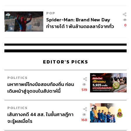
ข้อหาหนัก จ่อชง ป.ป.ช. 12 ส.ค. นี้
POP
Spider-Man: Brand New Day
0
ทำรายได้ 1 พันล้านดอลลาร์จากทั่ว
โลกภายใน 6 วัน
EDITOR'S PICKS
POLITICS
มหากาพย์โกงข้อสอบท้องถิ่น ก่อน
519
เดินหน้าสู่จุดจบในสัปดาห์นี้
POLITICS
เส้นทางคดี 44 สส. ในชั้นศาลฎีกา
168
จะรู้ผลเมื่อไร