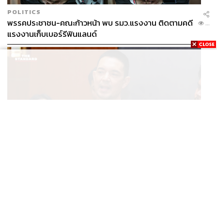
POLITICS
พรรคประชาชน-คณะก้าวหน้า พบ รมว.แรงงาน ติดตามคดี
...
แรงงานเก็บเบอร์รีฟินแลนด์
THAILAND
โฆษก ทบ. ย้ำชายแดนไทย-กัมพูชายังปกติ เฝ้าระวัง 24
...
ชั่วโมง มั่นใจไทยไม่เสียเปรียบเวทีโลก หลังกัมพูชายื่น UN
รับรอง MOU43