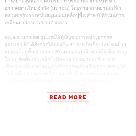
มานั้น กองทัพอากาศได้รับการประสานจาก บริษัท ท่า
อากาศยานไทย จำกัด (มหาชน) โดยท่าอากาศยานแม่ฟ้า
หลวงขอรับการสนับสนุนแผ่นเหล็กปูพื้น สำหรับดำเนินการ
เคลื่อนย้ายอากาศยานดังกล่าว
พล.อ.อ. นภาเดช ธูปะเตมีย์ ผู้บัญชาการทหารอากาศ
(ผบ.ทอ.) จึงได้สั่งการให้กองบิน 41 จังหวัดเชียงใหม่ ขนย้าย
แผ่นเหล็กปูพื้น จำนวน 120 แผ่น พร้อมเจ้าหน้าที่ผู้เชี่ยวชาญ
ในการติดตั้งแผ่นเหล็ก ไปยังท่าอากาศยานแม่ฟ้าหลวง
เชียงราย เพื่อสนับสนุนภารกิจการเคลื่อนย้ายอากาศยานให้
เป็นไปด้วยความรวดเร็ว ปลอดภัย มีประสิทธิภาพ และลด
ผลกระทบที่เกิดขึ้นกับประชาขนจากการปิดสนามบิน
โดยขนย้ายแผ่นเหล็กจากจังหวัดเชียงใหม่ไปจังหวัดเชียงราย
READ MORE
เสร็จสิ้นในคืนวันที่ 1 สิงหาคม และร่วมดำเนินการจนกว่า
การเคลื่อนย้ายอากาศยานจะแล้วเสร็จ
TAGS:
Nok Air
บริษัท ท่าอากาศยานไทย จำกัด (มหาชน) (AOT)
ประภาส สอนใจดี
กองบิน 41