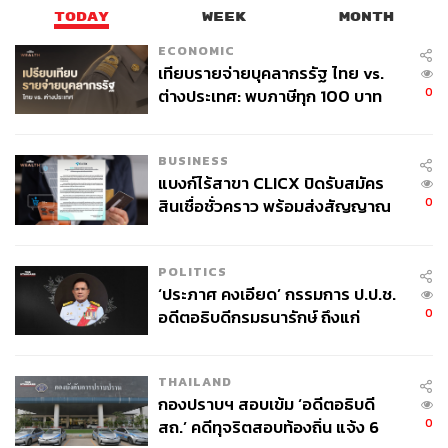
TODAY
WEEK
MONTH
ECONOMIC
เทียบรายจ่ายบุคลากรรัฐ ไทย vs.
0
ต่างประเทศ: พบภาษีทุก 100 บาท
ของคนไทยใช้ไปกับข้าราชการเฉียด
40 บาท
BUSINESS
แบงก์ไร้สาขา CLICX ปิดรับสมัคร
0
สินเชื่อชั่วคราว พร้อมส่งสัญญาณ
เตือนกลุ่มกู้เงินผิดวัตถุประสงค์-ให้
ข้อมูลเท็จ เตรียมดำเนินคดีเด็ดขาด
POLITICS
‘ประภาศ คงเอียด’ กรรมการ ป.ป.ช.
0
อดีตอธิบดีกรมธนารักษ์ ถึงแก่
อนิจกรรม
THAILAND
กองปราบฯ สอบเข้ม ‘อดีตอธิบดี
0
สถ.’ คดีทุจริตสอบท้องถิ่น แจ้ง 6