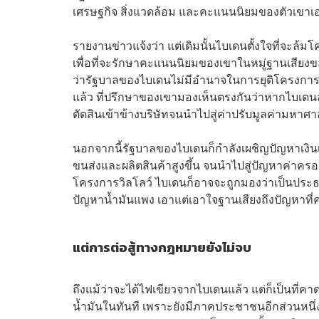
เศรษฐกิจ สิ่งแวดล้อม และคะแนนนิยมของตัวเขาเ
รายงานข่าวแจ้งว่า แต่เดิมนั้นไบเดนตั้งใจที่จะล้ม
เพื่อที่จะรักษาคะแนนนิยมของเขาในหมู่ฐานเสียง
ว่ารัฐบาลของไบเดนไม่มีอำนาจในการยุติโครงการ 
แล้ว ที่ปรึกษาของเขามองเห็นตรงกันว่าหากไบเดน
ตัดสินเข้าข้างบริษัทจนนำไปสู่ค่าปรับมูลค่ามหาศ
นอกจากนี้รัฐบาลของไบเดนก็กำลังเผชิญปัญหาเงินเ
ขนส่งและผลิตสินค้าสูงขึ้น จนนำไปสู่ปัญหาค่าครอ
โครงการวิลโลว์ ไบเดนก็อาจจะถูกมองว่าเป็นประธ
ปัญหาน้ำมันแพง
เอาแต่เอาใจฐานเสียงถึงปัญหาท
แต่การต่อสู้ทางกฎหมายยังไม่จบ
ถึงแม้ว่าจะได้ไฟเขียวจากไบเดนแล้ว แต่ก็เป็นที่คา
น้ำมันในทันที เพราะยังมีภาคประชาชนอีกส่วนหนึ่ง