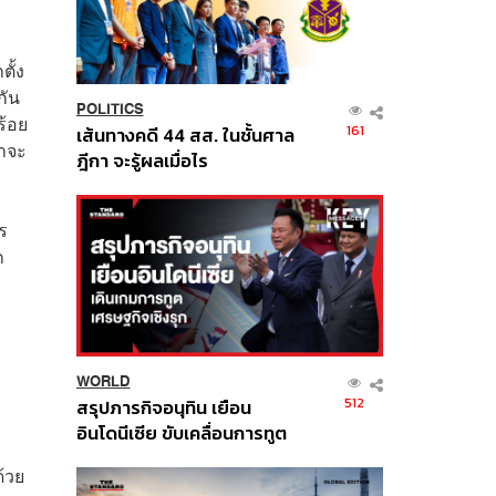
ตั้ง
กัน
POLITICS
ร้อย
161
เส้นทางคดี 44 สส. ในชั้นศาล
่าจะ
ฎีกา จะรู้ผลเมื่อไร
ร
ก
WORLD
512
สรุปภารกิจอนุทิน เยือน
อินโดนีเซีย ขับเคลื่อนการทูต
เศรษฐกิจเชิงรุก ประกาศหุ้น
้วย
ส่วนยุทธศาสตร์ไทย –