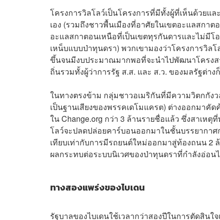
โครงการวิลโลว์เป็นโครงการที่มีทั้งผู้ที่เห็นด้ว
เอง (รวมถึงชาวพื้นเมืองที่อาศัยในเขตอะแลสกาต
อะแลสกาตอนเหนือที่เป็นเขตทุรกันดารและไม่มี
เหน็บแบบป่าทุนดรา) พวกเขามองว่าโครงการวิลโลว์
ขึ้นจนมีงบประมาณมากพอที่จะนำไปพัฒนาโครงสร้
ถิ่นรวมทั้งผู้ว่าการรัฐ ส.ส. และ ส.ว. ของมลรัฐต
ในทางตรงข้าม กลุ่มชาวอเมริกันที่มีความวิตกกังว
เป็นฐานเสียงของพรรคเดโมแครต) ต่างออกมาคัดค้า
ใน Change.org กว่า 3 ล้านรายชื่อแล้ว ซึ่งสาเหต
โลว์จะปลดปล่อยคาร์บอนออกมาในชั้นบรรยากาศกว่
เทียบเท่ากับการมีรถยนต์ใหม่ออกมาสู่ท้องถนน 2 ล้
ผลกระทบต่อระบบนิเวศของป่าทุนดราที่กำลังอ่อนไ
ทางสองแพร่งของ
ไบเดน
รัฐบาลของไบเดนใช้เวลากว่าสองปีในการตัดสินใจเร