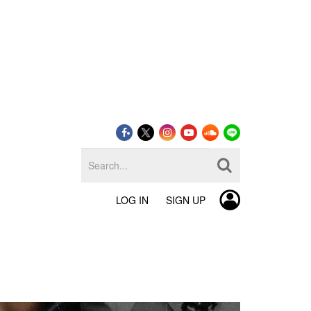
LOG IN
SIGN UP