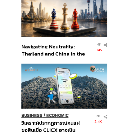
อินโดนีเซีย
Navigating Neutrality:
145
Thailand and China in the
Age of a New Global
Order
BUSINESS
/
ECONOMIC
2.4K
วิเคราะห์ปรากฏการณ์คนแห่
ขอสินเชื่อ CLICX อาจเป็น
เพียงยอดภูเขาน้ำแข็ง ของ