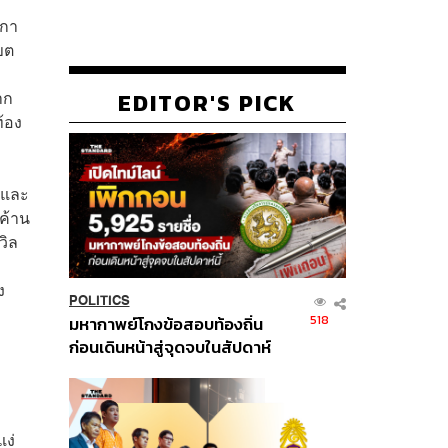
สกา
ขต
าก
EDITOR'S PICK
้อง
 และ
ค้าน
วิล
ง
POLITICS
518
มหากาพย์โกงข้อสอบท้องถิ่น
ก่อนเดินหน้าสู่จุดจบในสัปดาห์
นี้
ง่