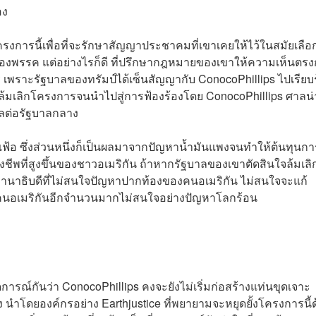
อง
โครงการนี้เพื่อที่จะรักษาสัญญาประชาคมที่เขาเคยให้ไว้ในสมัยเลือก
ของพรรค แต่อย่างไรก็ดี ที่ปรึกษากฎหมายของเขาให้ความเห็นตรง
เพราะรัฐบาลของทรัมป์ได้เซ็นสัญญากับ ConocoPhillips ไปเรียบ
ล้มเลิกโครงการจนนำไปสู่การฟ้องร้องโดย ConocoPhillips ศาลน
าลต่อรัฐบาลกลาง
ฟ้อ ซึ่งส่วนหนึ่งก็เป็นผลมาจากปัญหาน้ำมันแพงจนทำให้ต้นทุนกา
งชีพที่สูงขึ้นของชาวอเมริกัน ถ้าหากรัฐบาลของเขาตัดสินใจล้มเลิ
านาธิบดีที่ไม่สนใจปัญหาปากท้องของคนอเมริกัน ไม่สนใจจะแก้
ี่คนอเมริกันอีกจำนวนมากไม่สนใจอย่างปัญหาโลกร้อน
ดการณ์กันว่า ConocoPhillips คงจะยังไม่เริ่มก่อสร้างแท่นขุดเจาะ
 นำโดยองค์กรอย่าง Earthjustice ที่พยายามจะหยุดยั้งโครงการนี้ด