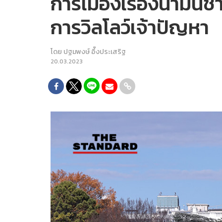
การเมืองเรื่องน้ำมันช
การวิลโลว์เจ้าปัญหา
โดย
ปฐมพงษ์ อึ๊งประเสริฐ
20.03.2023