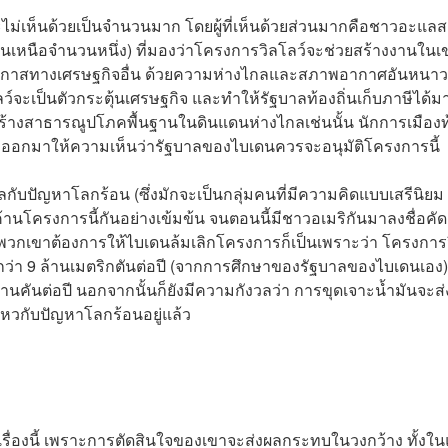
ยและไม่เห็นด้วยเป็นจำนวนมาก โดยผู้ที่เห็นด้วยส่วนมากคือชาวอะแล
อนเหนือจำนวนหนึ่ง) ที่มองว่าโครงการวิลโลว์จะช่วยสร้างงานในเ
โอกาสทางเศรษฐกิจอื่น ด้วยความห่างไกลและสภาพอากาศอันหนาว
จะเป็นตัวกระตุ้นเศรษฐกิจ และทำให้รัฐบาลท้องถิ่นเก็บภาษีได้ม
างสาธารณูปโภคพื้นฐานในดินแดนห่างไกลเช่นนั้น นักการเมืองท
่างก็ออกมาให้ความเห็นว่ารัฐบาลของไบเดนควรจะอนุมัติโครงการนี้
ลกับปัญหาโลกร้อน (ซึ่งมักจะเป็นกลุ่มคนที่มีความคิดแบบเสรีนิยม
นโครงการนี้กันอย่างเข้มข้น จนตอนนี้มีชาวอเมริกันมาลงชื่อคัด
ุที่พวกเขาต้องการให้ไบเดนล้มเลิกโครงการก็เป็นเพราะว่า โครงการ
า 9 ล้านเมตริกตันต่อปี (จากการศึกษาของรัฐบาลของไบเดนเอง)
านคันต่อปี นอกจากนั้นก็ยังมีความกังวลว่า การขุดเจาะน้ำมันจะส่
หวกับปัญหาโลกร้อนอยู่แล้ว
ื่องนี้ เพราะการตัดสินใจของเขาจะส่งผลกระทบในวงกว้าง ทั้งในแ