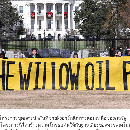
บโครงการขุดเจาะน้ำมันที่ชายฝั่งอาร์กติกทางตอนเหนือของมลรัฐ
นุมัติโครงการนี้ได้สร้างความโกรธแค้นให้กับฐานเสียงของพรรคเดโ