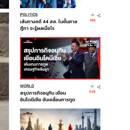
POLITICS
198
เส้นทางคดี 44 สส. ในชั้นศาล
ฎีกา จะรู้ผลเมื่อไร
WORLD
539
สรุปภารกิจอนุทิน เยือน
อินโดนีเซีย ขับเคลื่อนการทูต
เศรษฐกิจเชิงรุก ประกาศหุ้น
ส่วนยุทธศาสตร์ไทย –
อินโดนีเซีย