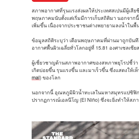
สภาพอากาศที่รุนแรงส่งผลให้ประเทศสเปนมีผู้เสียชีว
พฤษภาคมนับตั้งแต่เริ่มมีการเก็บสถิติมา นอกจากน
เพิ่มขึ้น เนื่องจากประชาชนต่างพยายามลงน้ำในพื้นที
ข้อมูลสถิติระบุว่า เดือนพฤษภาคมที่ผ่านมาถูกบันท
อากาศพื้นผิวเฉลี่ยทั่วโลกอยู่ที่ 15.81 องศาเซลเซีย
ผู้เชี่ยวชาญด้านสภาพอากาศของสหภาพยุโรปชี้ว่า 
เกิดบ่อยขึ้น รุนแรงขึ้น และมาเร็วขึ้น ซึ่งแสดงให้
mal
) ของโลก
นอกจากนี้ อุณหภูมิผิวน้ำทะเลในมหาสมุทรแปซิฟิกเข
ปรากฏการณ์เอลนีโญ (El Niño) ซึ่งจะยิ่งทำให้สภา