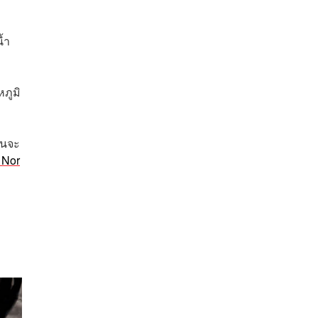
้ำ
ภูมิ
อนจะ
 Nor