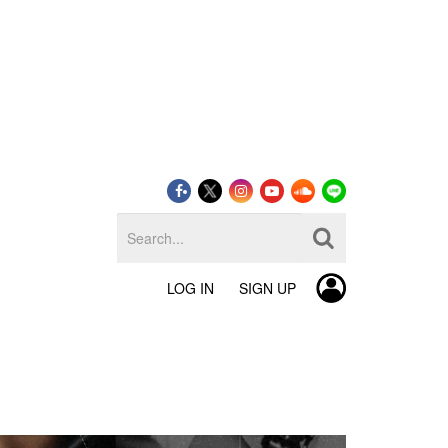
LOG IN
SIGN UP