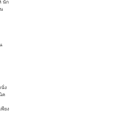
์ นัก
ใน
ใน
นั่ง
นิค
เพียง