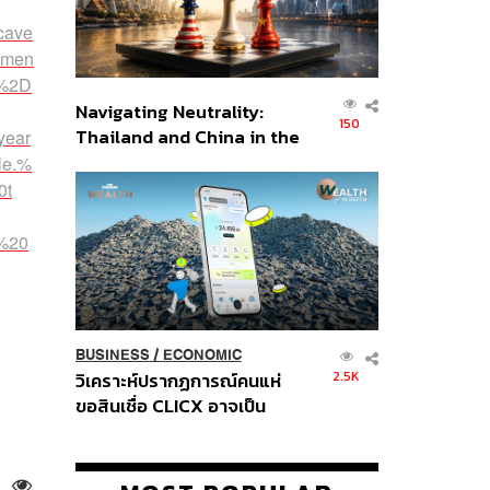
-cave
pmen
r%2D
Navigating Neutrality:
150
Thailand and China in the
-year
Age of a New Global
le.%
Order
0t
r%20
BUSINESS
/
ECONOMIC
2.5K
วิเคราะห์ปรากฏการณ์คนแห่
ขอสินเชื่อ CLICX อาจเป็น
เพียงยอดภูเขาน้ำแข็ง ของ
ปัญหาหนี้ครัวเรือนไทยที่ถูกซุก
ไว้