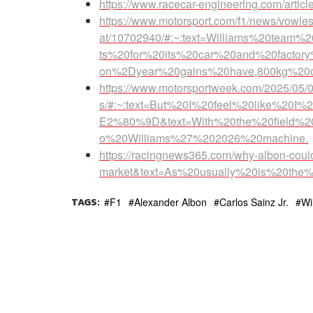
https://www.racecar-engineering.com/articl
https://www.motorsport.com/f1/news/vowles-
at/10702940/#:~:text=Williams%20team%
ts%20for%20its%20car%20and%20factor
on%2Dyear%20gains%20have,800kg%20ca
https://www.motorsportweek.com/2025/05/02/a
s/#:~:text=But%20I%20feel%20like%20I
E2%80%9D&text=With%20the%20field%20s
o%20Williams%27%202026%20machine.
https://racingnews365.com/why-albon-could
market&text=As%20usually%20is%20the%
TAGS:
F1
Alexander Albon
Carlos Sainz Jr.
Wi