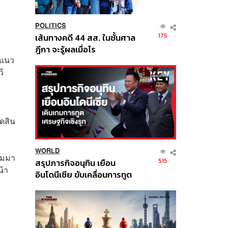
POLITICS
175
เส้นทางคดี 44 สส. ในชั้นศาล
ฎีกา จะรู้ผลเมื่อไร
ีแนว
้
ดสิน
WORLD
ียมมา
515
สรุปภารกิจอนุทิน เยือน
น้า
อินโดนีเซีย ขับเคลื่อนการทูต
เศรษฐกิจเชิงรุก ประกาศหุ้น
ส่วนยุทธศาสตร์ไทย –
อินโดนีเซีย