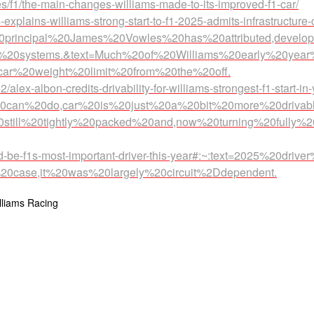
es/f1/the-main-changes-williams-made-to-its-improved-f1-car/
explains-williams-strong-start-to-f1-2025-admits-infrastructure
20principal%20James%20Vowles%20has%20attributed,develo
y%20systems.&text=Much%20of%20Williams%20early%20yea
r%20weight%20limit%20from%20the%20off.
lex-albon-credits-drivability-for-williams-strongest-f1-start-in
%20can%20do,car%20is%20just%20a%20bit%20more%20drivab
till%20tightly%20packed%20and,now%20turning%20fully%2
-be-f1s-most-important-driver-this-year#:~:text=2025%20drive
20case,it%20was%20largely%20circuit%2Ddependent.
lliams Racing