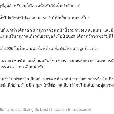
ที่สุดสำหรับผมก็คือ รถนั้นขับได้เต็มกำลังกว่า”
ทั่วไปแล้วทำให้คุณสามารถขับได้สม่ำเสมอมากขึ้น”
ากับที่เขาทำได้ตลอด 3 ฤดูกาลก่อนหน้านี้รวมกัน (43 คะแนน) และม
ะแนนในฤดูกาลเดียวกับเรดบูลล์เมื่อปี 2020 ได้หากรักษาฟอร์มนี้ไว
2025 ไม่ใช่แค่มีฟอร์มที่ดี แต่ทีมยังมีทิศทางถูกต้องด้วย
สำเร็จเพราะโชคช่วย แต่เป็นผลลัพธ์ของการวางแผนระยะยาวและการตั
ศวกรรม และการเลือกนักขับ
ามยิ่งใหญ่ของวิลเลียมส์ เรซซิง หลังจากห่างหายจากการลุ้นโพเด
้ต่อไป ก็ไม่มีเหตุผลใดที่ชื่อ ‘วิลเลียมส์’ จะไม่กลับมาอยู่แถวห
iams-is-sacrificing-its-best-f1-season-in-a-decade/