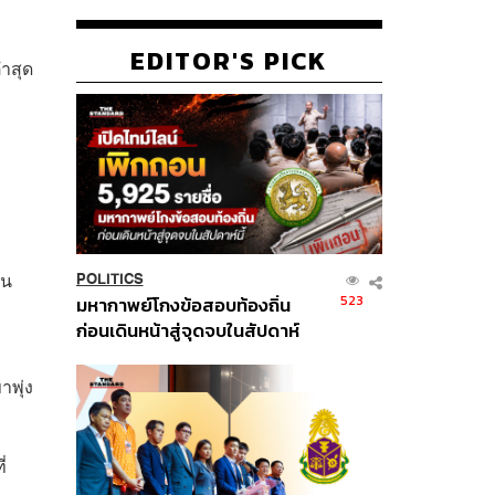
EDITOR'S PICK
่ำสุด
อน
POLITICS
523
มหากาพย์โกงข้อสอบท้องถิ่น
ก่อนเดินหน้าสู่จุดจบในสัปดาห์
นี้
าพุ่ง
่