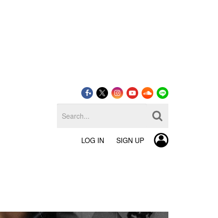
LOG IN
SIGN UP