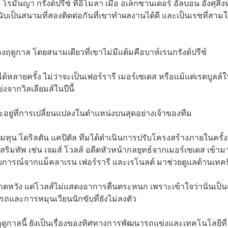
รมันญา กรังด์ปรีซ์ ที่อิโมลา เมื่อ อเล็กซานเดอร์ อัลบอน อังศุสิงห
 นับเป็นสนามที่สองติดต่อกันที่เขาทำผลงานได้ดี และเป็นเรซที่สาม
ฤดูกาล โดยสนามเดียวที่เขาไม่มีแต้มคือบาห์เรนกรังด์ปรีซ์
ด้หลายครั้ง ไม่ว่าจะเป็นเฟอร์รารี เมอร์เซเดส หรือแม้แต่เรดบูลล์
งจากวิลเลียมส์ในปีนี้
จะอยู่ที่การเปลี่ยนแปลงในตำแหน่งบนสุดอย่างเจ้าของทีม
กลุ่มทุน โดริลตัน แคปิตัล ทีมได้ดำเนินการปรับโครงสร้างภายในครั้ง
มทัพ เช่น เจมส์ โวลส์ อดีตหัวหน้ากลยุทธ์จากเมอร์เซเดส เข้ามา
ารณ์จากแม็คลาเรน เฟอร์รารี และเรโนลต์ มาช่วยดูแลด้านเทค
หวัง แต่โวลส์ไม่แสดงอาการตื่นตระหนก เพราะเข้าใจว่านั่นเป็น
และการหมุนเวียนนักขับที่ยังไม่ลงตัว
นฤดูกาลนี้ ยังเป็นเรื่องของทิศทางการพัฒนารถแข่งและเทคโนโลยีที่