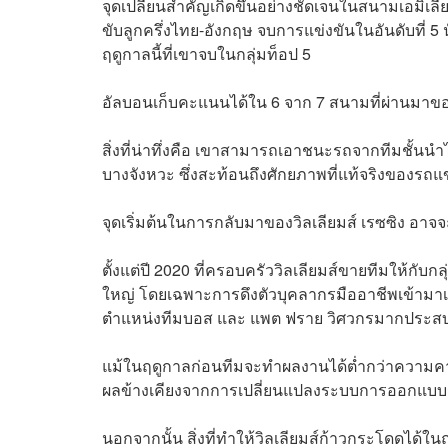
จุดเปลี่ยนสำคัญเกิดขึ้นอย่างชัดเจนในสนามเอมิเลีย โ
ขับลูกครึ่งไทย-อังกฤษ จบการแข่งขันในอันดับที่ 5
ฤดูกาลนี้ที่เขาจบในกลุ่มท็อป 5
อัลบอนเก็บคะแนนได้ใน 6 จาก 7 สนามที่ผ่านมาของ
สิ่งที่น่าทึ่งคือ เขาสามารถเอาชนะรถจากทีมชั้นนำไ
บางจังหวะ ซึ่งสะท้อนถึงศักยภาพที่แท้จริงของรถแข่
จุดเริ่มต้นในการกลับมาของวิลเลียมส์ เรซซิง อาจ
ตั้งแต่ปี 2020 ที่ครอบครัววิลเลียมส์ขายทีมให้กับ
ใหญ่ โดยเฉพาะการดึงตัวบุคลากรมืออาชีพเข้ามาเสริ
ตำแหน่งทีมบอส และ แพต ฟราย วิศวกรมากประสบก
แม้ในฤดูกาลก่อนทีมจะทำผลงานได้ต่ำกว่าความคาด
ผลข้างเคียงจากการเปลี่ยนแปลงระบบการออกแบบรถ
นอกจากนั้น สิ่งที่ทำให้วิลเลียมส์ก้าวกระโดดได้ใ