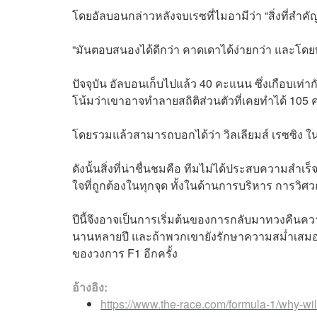
โดยอัลบอนกล่าวหลังจบเรซที่ไมอามีว่า “สิ่งที่สำคัญ
“มันตอบสนองได้ดีกว่า คาดเดาได้ง่ายกว่า และโดย
ปัจจุบัน อัลบอนเก็บไปแล้ว 40 คะแนน ซึ่งเกือบเท่
โน้มว่าเขาอาจทำลายสถิติส่วนตัวที่เคยทำได้ 105 ค
โดยรวมแล้วสามารถบอกได้ว่า วิลเลียมส์ เรซซิง ในปี 
ดังนั้นสิ่งที่น่าชื่นชมคือ ทีมไม่ได้ประสบความ
ใจที่ถูกต้องในทุกจุด ทั้งในด้านการบริหาร การวิ
ปีนี้จึงอาจเป็นการเริ่มต้นของการกลับมาทวงคืนคว
นานหลายปี และถ้าพวกเขายังรักษาความสม่ำเสมอเช่นนี
ของวงการ F1 อีกครั้ง
อ้างอิง:
https://www.the-race.com/formula-1/why-will