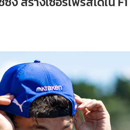
รซซิง สร้างเซอร์ไพรส์ได้ใน 