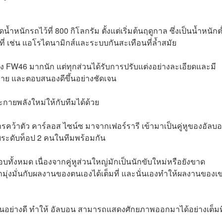
ำหนักรถไว้ที่ 800 กิโลกรัม ตั้งแต่เริ่มต้นฤดูกาล ซึ่งเป็นน้ำหนักต
ี่ เช่น แอโรไดนามิกส์และระบบกันสะเทือนที่ล้ำสมัย
าง FW46 มากนัก แต่ทุกส่วนได้รับการปรับแต่งอย่างละเอียดและมี
่าย และตอบสนองดีขึ้นอย่างชัดเจน
กายพลังใหม่ให้กับทีมได้ด้วย
ารคว้าตัว คาร์ลอส ไซน์ซ มาจากเฟอร์รารี เข้ามาเป็นคู่หูของอัลบ
ขับระดับท็อป 2 คนในทีมพร้อมกัน
บทั้งหมด เนื่องจากคู่หูส่วนใหญ่มักเป็นนักขับใหม่หรือยังขาด
ุ่งมั่นกับผลงานของตนเองได้เต็มที่ และนั่นเองทำให้ผลงานของเข
็นอย่างดี ทำให้ อัลบอน สามารถแสดงศักยภาพออกมาได้อย่างเต็มที