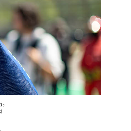
ึ่ง
ี่