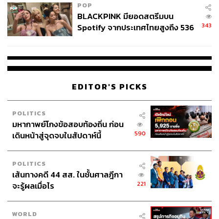
es-racing/10753382/
POP
https://www.motorsport.com/f1/news/how-alex-albon-
BLACKPINK มียอดสตรีมบน
turned-attention-on-carlos-sainz-into-positive-energy
343
Spotify จากประเทศไทยสูงถึง 536
-in-f1-2025-/10752180/
ล้านครั้ง ตลอด 10 ปีที่ผ่านมา
https://www.motorsport.com/f1/news/wedsthe-hidden
-gains-that-convince-williams-its-f1-transformation-is-
working/10751795/
https://sports.yahoo.com/article/why-williams-star-ale
EDITOR'S PICKS
x-albon-074337448.html
https://www.autosport.com/f1/news/why-podium-was-
POLITICS
so-important-for-sainz-in-character-building-williams-
มหากาพย์โกงข้อสอบท้องถิ่น ก่อน
campaign/10761572/
590
เดินหน้าสู่จุดจบในสัปดาห์นี้
TAGS:
Alex Albon
Carlos Sainz Jr.
Williams Racing
POLITICS
James Vowles
F1
เส้นทางคดี 44 สส. ในชั้นศาลฎีกา
221
จะรู้ผลเมื่อไร
WORLD