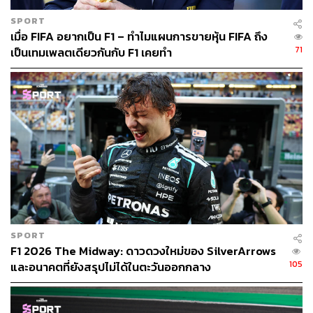
นั่นเองเป็นจุดที่ เจมส์ วาวล์ส ตัดสินใจอัปเกรดครั้งสำคัญซึ่ง
ทำให้ทีมกลับมาเก็ตามได้อย่างน่าประทับใจหลังจากนั้นอีก
SPORT
เมื่อ FIFA อยากเป็น F1 – ทำไมแผนการขายหุ้น FIFA ถึง
ครั้ง และนำมาสู่โพเดียมในสนามล่าสุด
71
เป็นเทมเพลตเดียวกันกับ F1 เคยทำ
ที่ สปา วิลเลียมส์ มีการอัปเกรด พื้นรถและไซด์พอด ที่
ออกแบบใหม่ และชิ้นส่วนเหล่านั้นก็ได้แสดงผลลัพธ์ในทันที
โดย อเล็กซ์ อัลบอน และ คาร์ลอส ไซน์ซ สามารถเก็บคะแนน
รวมกันได้ถึง 11 คะแนน ช่วยหยุดยั้งแนวโน้มผลงานที่กำลัง
ถดถอยของทีมได้สำเร็จ
อย่างไรก็ตาม เจมส์ วาวล์ส มองว่าประโยชน์ที่แท้จริงของ
การอัปเกรดครั้งนี้ไม่ใช่แค่คะแนนในสนาม แต่มันคือ บท
พิสูจน์ที่ชัดเจนว่าแผนการปรับโครงสร้างของทีมกำลังได้ผล
SPORT
วาวล์ส เปิดเผยว่า การอัปเกรดครั้งนี้จริงๆ แล้วมีกำหนดการ
F1 2026 The Midway: ดาวดวงใหม่ของ SilverArrows
สำหรับสนามซานด์ฟอร์ต ไม่ใช่ที่สปา การที่ทีมสามารถนำ
105
และอนาคตที่ยังสรุปไม่ได้ในตะวันออกกลาง
ชิ้นส่วนใหม่มาใช้ได้ก่อนกำหนด แสดงให้เห็นถึงความ
สามารถในการลดระยะเวลาตั้งแต่ขั้นตอนการออกแบบไป
จนถึงการนำมาใช้ในสนามจริง นี่ไม่ใช่ครั้งแรก เพราะก่อน