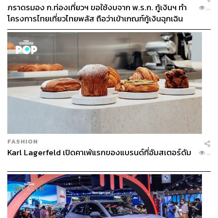
ภราดรมอง ก.ท่องเที่ยวฯ ขอใช้งบจาก พ.ร.ก. กู้เงินฯ ทำ
...
โครงการไทยเที่ยวไทยพลัส ถือว่าเข้าเกณฑ์กู้เงินฉุกเฉิน
FASHION
Karl Lagerfeld เปิดคาเฟ่แรกของแบรนด์ที่อัมสเตอร์ดัม
...