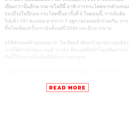
เยี่ยมกว่านั้นอีกมากมายในปีนี้ อาทิ การกระโดดจากตำแหน่ง
รองบ๊วยในปีก่อน กระโดดขึ้นมารั้งที่ 5 ในตอนนี้, การมีแต้ม
ไปแล้ว 101 คะแนน
มากกว่า 7
ฤดูกาลก่อนหน้ารวมกัน, การ
ขึ้นโพเดียมครั้งแรกนับตั้งแต่ปี 2020 และอีกมากมาย
สถิติทั้งหมดล้วนแต่บอกว่า วิลเลียมส์ เดินหน้ามาอย่างถูกต้อง
ภายใต้การนำของ เจมส์ วาวล์ส ทีมบอสที่พลิกโฉมทีมเก่าแก่
ทีมนี้ให้กลายเป็นทีมที่มีศักยภาพน่าดูชม
ในตอนแรก เมื่อได้ข่าวว่า อเล็กซ์ อัลบอน จะได้โอกาสกลับ
มาสู่ F1 อีกครั้ง กับทีมวิลเลียมส์ ในฐานะแฟนชาวไทยที่
เอาใจช่วย ยังกังขาว่าอเล็กซ์จะไปได้ไกลขนาดไหน ในทีม
READ MORE
สภาพแบบนั้น
แต่การเปลี่ยนแปลงเชิงโครงสร้างและประสิทธิภาพเบื้อง
หลังความสำเร็จของทีมภายใต้การนำทัพของ วาวล์ส ที่เข้า
มาในปี 2023 ทำให้ทีมทีมนี้ ดูเป็นทีม F1 ที่มีอนาคตขึ้นเรื่อยๆ
และในปี 2025 นี้ เราก็ได้เห็น วิลเลียมส์ พัฒนาแบบก้าว