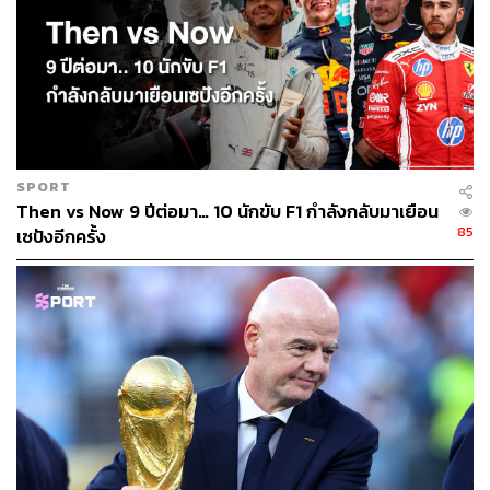
ประสิทธิภาพที่เพิ่มขึ้นนี้ ทำให้ทีม มีเงินเหลือมากขึ้นภายใต้
เพดานงบประมาณการทำทีมในแต่ละปี เพื่อนำไปใช้สร้าง
และแก้ไขส่วนอื่นๆ ขององค์กรต่อไป
การร่างระบบทั้งหมดของวาวล์ส เห็นผลอย่างชัดเจน เมื่อทีม
ต้องมีการอัปเกรดรถ ก่อนการแข่งขันที่สปา ในศึกเบลเยียม
SPORT
กรังด์ปรีซ์
Then vs Now 9 ปีต่อมา… 10 นักขับ F1 กำลังกลับมาเยือน
85
เซปังอีกครั้ง
แม้ว่า วิลเลียมส์ จะเริ่มต้นฤดูกาล 2025 ได้อย่างยอดเยี่ยม
และดูเหมือนจะสามารถคว้าอันดับ 5 ในตารางคะแนนสะสม
ได้อย่างแน่นอน แต่การที่ทีมตัดสินใจหันไปให้ความสำคัญกับ
การพัฒนารถสำหรับปี 2026 ก่อนทีมอื่น ทำให้คู่แข่งอย่าง คิก
เซาเบอร์ และ แอสตัน มาร์ติน เริ่มทำผลงานไล่ตามมาทัน
การหันเหความสนใจดังกล่าว ทำให้ทีมเก็บได้เพียง 8 คะแนน
จาก 5 สนาม ก่อนเข้าสู่เบลเยียมกรังด์ปรีซ์ ที่สปา