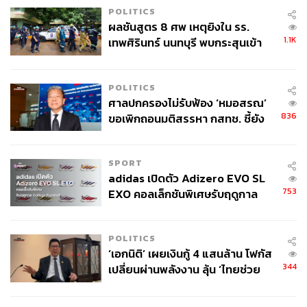
POLITICS
หากกล่าวโดยสรุป อาจพูดได้ว่า ความยอดเยี่ยมของ วิลเลียม
ผลชันสูตร 8 ศพ เหตุยิงใน รร.
ส์ ในปัจจุบันไม่ได้มาจากความมหัศจรรย์ในสนามแข่ง แต่มา
1.1K
เทพศิรินทร์ นนทบุรี พบกระสุนเข้า
จาก การปฏิรูปกระบวนการทำงานภายในอย่างเป็นระบบ
จุดสำคัญ ‘ศีรษะ-หน้าอก’ ครูถูกยิง
การนำเทคโนโลยีสมัยใหม่มาใช้ และการเพิ่มประสิทธิภาพ
4 นัด จากระยะไกล
ในทุกขั้นตอน
POLITICS
ศาลปกครองไม่รับฟ้อง ‘หมอสรณ’
ซึ่งทั้งหมดนี้ถูกเจมส์ วาวล์ส สร้างขึ้นอย่างเป็นระบบ และมอง
836
ขอเพิกถอนมติสรรหา กสทช. ชี้ยัง
ไม่เห็นด้วยตาเปล่าในการแข่งขัน แต่มันก็กลายเป็นรากฐานที่
ไม่ใช่ผู้เดือดร้อนเสียหาย
มั่นคงให้กับทีมในปัจจุบัน และอาจจะต่อยอดไปสู่อนาคต เพื่อ
ที่ทีมจะกลับมาเป็นมหาอำนาจในวงการ F1 ได้อีกครั้ง
SPORT
adidas เปิดตัว Adizero EVO SL
753
EXO คอลเล็กชันพิเศษรับฤดูกาล
อ้างอิง
College Football
https://www.the-race.com/formula-1/why-williams-is-s
acrificing-its-best-f1-season-in-a-decade/
POLITICS
https://www.nytimes.com/athletic/6473647/2025/07/0
‘เอกนิติ’ เผยเงินกู้ 4 แสนล้าน โฟกัส
5/williams-f1-history-frank-williams/
344
เปลี่ยนผ่านพลังงาน ลุ้น ‘ไทยช่วย
https://www.motorsport.com/f1/news/we-dont-need-to
ไทยพลัส’ เฟส 2 รอประเมินความ
-take-silly-risks-how-williams-changed-the-way-it-go
เหมาะสม