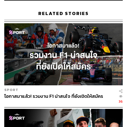
มอบชิ้นส่วนจากคอนเซปต์ ไปสู่การใช้งานจริงให้รวดเร็วที่สุด
เท่าที่จะเป็นไปได้ และต้องมีความเหมาะสมกับต้นทุนที่ทีมจะ
RELATED STORIES
ใช้ไปด้วย
ผลลัพธ์ที่เห็นได้ชัดในปีนี้คือ รถแข่งถูกสร้างเสร็จตรงเวลา, มี
ชิ้นส่วนอะไหล่สำรองมากมาย และทีมสามารถพัฒนาชุดอัป
เกรดได้หลายครั้งตลอดทั้งปี ซึ่งเป็นสิ่งที่แตกต่างจาก
ประวัติศาสตร์ของ วิลเลียมส์ ในช่วงหลังอย่างสิ้นเชิง
วาวล์ส ยังสั่งให้มีการ เลิกใช้ Excel Spreadsheet ในการ
ติดตามชิ้นส่วนรถยนต์ ซึ่งเป็นกระบวนการที่ซับซ้อนและล้า
สมัย โดยปัจจุบัน ทีมได้เปลี่ยนมาใช้เครื่องมือที่ทันสมัยอย่าง
ERP (Enterprise Resource Planning) และ PLM (Product
SPORT
Lifecycle Management) ในการออกแบบและสร้างรถยนต์
โอกาสมาแล้ว! รวมงาน F1 น่าสนใจ ที่ยังเปิดให้สมัคร
36
นอกจากนี้ ยังมีการเพิ่มประสิทธิภาพการผลิต อย่างการตั้ง
KPIs ภายในที่คนภายนอกอาจไม่เห็น แต่ตัวเลขเหล่านี้บ่งชี้
ว่าโรงงานสามารถออกแบบและผลิตชิ้นส่วนต่างๆ ได้มากขึ้น
ในแต่ละสัปดาห์