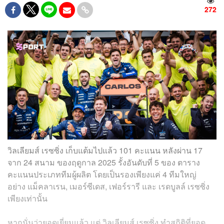
272
วิลเลียมส์ เรซซิ่ง เก็บแต้มไปแล้ว 101 คะแนน หลังผ่าน 17
จาก 24 สนาม ของฤดูกาล 2025 รั้งอันดับที่ 5 ของ ตาราง
คะแนนประเภททีมผู้ผลิต โดยเป็นรองเพียงแค่ 4 ทีมใหญ่
อย่าง แม็คลาเรน, เมอร์ซีเดส, เฟอร์รารี และ เรดบูลล์ เรซซิ่ง
เพียงเท่านั้น
หากนั่นว่ายอดเยี่ยมแล้ว แต่ วิลเลียมส์ เรซซิ่ง ทำสถิติที่ยอด