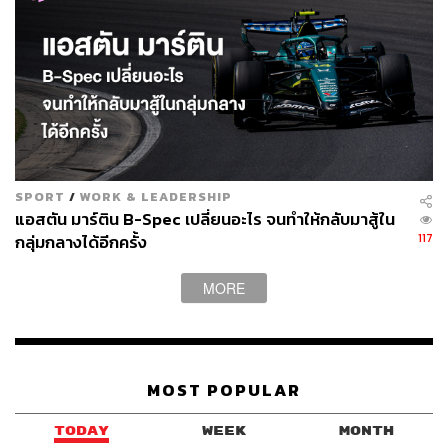
หน้านี้ทีมก็เคยทำปีกหน้า สำหรับสนามที่สเปนได้เร็วกว่า
กำหนดเช่นกัน
ที่ยอดเยี่ยมคือ การตัดสินใจอัปเกรดดังกล่าว ถูกวางแผนมา
เป็นอย่างดี มีการยอมรับความเสี่ยงอย่างมีกลยุทธ์ โดยทีมนำ
ชิ้นส่วนอัปเกรดชุดใหม่มาเพียง 3 ชุด สำหรับสุดสัปดาห์การ
แข่งขันที่เป็น สปรินต์เรซ และมีฝนตกที่สปา ซึ่งถือเป็นความ
เสี่ยงอย่างมาก แต่สุดท้ายมันก็เป็นการตัดสินใจที่ถูกต้องและ
SPORT
/
WORK & LEADERSHIP
ช่วยผลักดันองค์กรไปในทิศทางที่ควรจะเป็น
แอสตัน มาร์ติน B-Spec เปลี่ยนอะไร จนทำให้กลับมาสู้ใน
117
กลุ่มกลางได้อีกครั้ง
อเล็กซ์ อัลบอน ก็ได้ยืนยันถึงความสำคัญของการอัปเกรด
ครั้งนี้ว่า “เราสังเกตเห็นว่าเรากำลังอันดับตกลงเรื่อยๆ ใน
MORE
ขณะที่ทีมอื่นเริ่มอัปเกรดรถ ปีนี้มีความพิเศษตรงที่ทุกทีมก
ลางตารางที่นำการอัปเกรดมาใช้ มันได้ผลทั้งหมด”
เขากล่าวว่าในอดีต วิลเลียมส์ อาจจะรอดไปได้เพราะการอัป
MOST POPULAR
เกรดของคู่แข่งไม่เวิร์ก แต่ปีนี้ไม่ใช่แบบนั้น เพราะทีม
ต้องการการอัปเกรดครั้งนี้เพื่อกลับมาสู่เส้นทางที่ถูกต้อง
TODAY
WEEK
MONTH