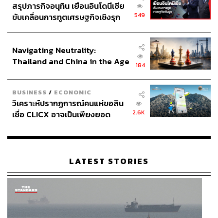
สรุปภารกิจอนุทิน เยือนอินโดนีเซีย
549
ขับเคลื่อนการทูตเศรษฐกิจเชิงรุก
ประกาศหุ้นส่วนยุทธศาสตร์ไทย –
อินโดนีเซีย
271
Navigating Neutrality:
Thailand and China in the Age
184
of a New Global Order
ABOUT THE AUTHOR
สมศักดิ์ จันทวิชชประภา
BUSINESS
/
ECONOMIC
โปรดิวเซอร์ คอลัมนิสต์ และบรรณาธิการ ผู้
วิเคราะห์ปรากฏการณ์คนแห่ขอสิน
หลงใหลในความตื่นเต้นของกีฬาและความ
2.6K
เชื่อ CLICX อาจเป็นเพียงยอด
สงบของการอ่านหนังสือเงียบๆ
ภูเขาน้ำแข็ง ของปัญหาหนี้ครัว
เรือนไทยที่ถูกซุกไว้
LATEST STORIES