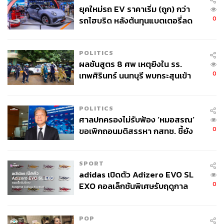
อดีตบรรณาธิการบริหารนิตยสาร สารคดี
ยุคใหม่รถ EV ราคาเริ่ม (ถูก) กว่า
ปัจจุบันเป็นนักเขียนและผู้ผลิตรายการสารคดี
0
รถไฮบริด หลังต้นทุนแบตเตอรี่ลด
ลง - จีนแห่บุกตลาดเกิดใหม่
POLITICS
ผลชันสูตร 8 ศพ เหตุยิงใน รร.
0
เทพศิรินทร์ นนทบุรี พบกระสุนเข้า
จุดสำคัญ ‘ศีรษะ-หน้าอก’ ครูถูกยิง
4 นัด จากระยะไกล
POLITICS
ศาลปกครองไม่รับฟ้อง ‘หมอสรณ’
0
ขอเพิกถอนมติสรรหา กสทช. ชี้ยัง
ไม่ใช่ผู้เดือดร้อนเสียหาย
SPORT
adidas เปิดตัว Adizero EVO SL
0
EXO คอลเล็กชันพิเศษรับฤดูกาล
College Football
POP