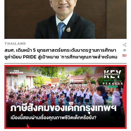
การทำลายป่าทางภาคเหนือมากขึ้น จึงได้ร่วมกันก่อตั้งมูลนิธิ
ธรรมนาถ เพื่อร่วมกับชาวบ้านฟื้นฟูป่าต้นน้ำในอำเภอ
จอมทอง จังหวัดเชียงใหม่ จนวาระสุดท้ายของชีวิต
พอผู้เขียนนำเรื่องนี้ลงในเฟซบุ๊ก มีคนอ่านแสดงความคิดเห็น
อย่างน่าสนใจหลากหลาย เช่น
THAILAND
สมศ. เดินหน้า 5 ยุทธศาสตร์ยกระดับมาตรฐานการศึกษา
Piyapan Tantiwuttipong
151
ชูค่านิยม PRIDE สู่เป้าหมาย ‘การศึกษาคุณภาพสำหรับคน
“จากประสบการณ์ตรงนะคะ ตอนลูกเรียนอนุบาล 1-2 คุณครู
ไทยทุกคน’
พาดูดอกไม้ ให้เป่าสี และวาดรูป ถามลูกว่าเป่าสีแล้วเห็นเป็น
อะไร คุณครูจดสิ่งที่ลูกบอก ส่งให้แม่ดู…คุณครูมีปลามาเปิด
เหงือกให้ดูว่าปลาหายใจทางเหงือก ลูกตื่นเต้นมาก มีเอาผัก
ไปโรงเรียน ช่วยกันทำสลัด ทำให้ชอบกินผักและรู้จักผักชนิด
ต่างๆ ที่ต่างคนต่างเอามาจากบ้าน…ทั้งหมดนี้สอนที่โรงเรียน
อนุบาลประจำจังหวัด พอขึ้นชั้น ป.1 ทุกอย่างเปลี่ยนจากหน้า
มือเป็นหลังมือ ก็เลยพาลูกออกจากระบบไป”
AorGilles in Canada