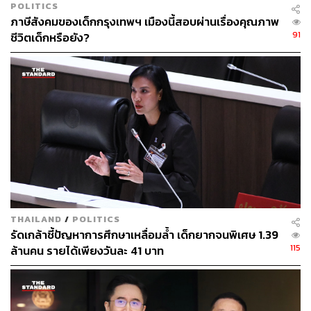
“ที่แคนาดาก็สอนแบบนี้ค่ะ ลูกชายห้าขวบเพิ่งจะเข้าอนุบาล
POLITICS
ครูสอนให้ตัดกระดาษ ระบายสีล้วนๆ มีเขียนตามรอยประนิด
ภาษีสังคมของเด็กกรุงเทพฯ เมืองนี้สอบผ่านเรื่องคุณภาพ
หน่อย เน้นอ่านนิทานให้ฟังทั้งที่โรงเรียนและบ้าน ตอนนี้ลูก
91
ชีวิตเด็กหรือยัง?
อยากหัดอ่านเขียนเอง เจอป้ายอะไรเขาจะถามว่าอ่านว่า
อะไรตลอด ทำให้เขาช่างสังเกต มีจินตนาการ เชื่อมต่อความ
คิด มีตรรกะและเหตุผล เด็กๆ ที่นี่เท่าที่เจอจะพูดเก่ง กล้า
แสดงออก เป็นตัวของตัวเองมากๆ ค่ะ”
Kay Jutamanee Nilthamrong
“ขนาดวาดรูปยังต้องลากตามเส้นประเลยค่ะ…ไม่ได้เริ่มจาก
จินตนาการ”
Supon Chatchaiyareak
“กระจายอำนาจให้ทุกจังหวัดจัดทำหลักสูตรของตัวเอง
THAILAND
/
POLITICS
รัดเกล้าชี้ปัญหาการศึกษาเหลื่อมล้ำ เด็กยากจนพิเศษ 1.39
มหาวิทยาลัยและวิทยาลัยกำหนดเรื่องที่ต้องเรียนรู้ ปล่อยให้
115
ล้านคน รายได้เพียงวันละ 41 บาท
แต่ละจังหวัดหาทางสอนเด็กเอาเอง ชุมชนเลี้ยงไหมสอนเด็ก
แบบหนึ่ง ชุมชนหมักสุราสอนเด็กอีกแบบ หมดเวลาหลักสูตร
จากส่วนกลางแล้วครับ โครงการจากส่วนกลางเลือกแค่ 1-3
โครงการ ไม่อย่างนั้นครูไม่ต้องทำอะไรเลย แค่รับมือกับตัวชี้