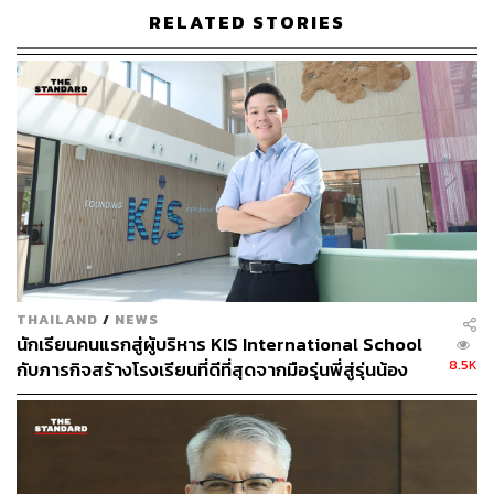
“เด็กๆ บ้านอยู่ติดป่า เลยโตในป่า ชอบเข้าป่าดูนกทำรัง หรือ
RELATED STORIES
ไปเก็บเห็ดมาทำกิน”
ท่านบอกว่า “พอเรียนสามวิชานี้แล้ว เด็กๆ จะอยากรู้อยาก
เห็นมากขึ้นโดยธรรมชาติ เกิดความอยากเรียนหนังสือ อยาก
อ่านออกเขียนได้ อยากรู้เรื่องขึ้นมาเองโดยไม่ต้องมีใครมา
บังคับ ดังนั้นพอครูสอนให้เราอ่านหนังสือ เราจะมีแรงจูงใจใน
การเรียนหนังสืออย่างรวดเร็ว”
แต่ระบบการศึกษาไทยส่วนใหญ่จะสอนและบังคับให้เด็กต้อง
อ่านตัวหนังสือ เขียนตัวอักษรให้ได้ตั้งแต่แรก เด็กจึงไม่เข้าใจ
ว่าจะอ่านหนังสือไปทำไม เพราะไม่มีแรงจูงใจ เด็กไทยจึง
THAILAND
/
NEWS
ขาดทั้งจินตนาการ ความละเอียด และความกระหายใคร่รู้
นักเรียนคนแรกสู่ผู้บริหาร KIS International School
ตั้งแต่แรกเข้าโรงเรียน
8.5K
กับภารกิจสร้างโรงเรียนที่ดีที่สุดจากมือรุ่นพี่สู่รุ่นน้อง
[ADVERTORIAL]
ม.ร.ว.สมานสนิท สวัสดิวัตน์ ได้กลับมาเมืองไทย เป็นอาจารย์
สอนในมหาวิทยาลัยหลายแห่ง เปิดสตูดิโอสอนการทำผ้าลาย
บาติก เป็นผู้เชี่ยวชาญเห็ดราคนสำคัญ มีความสามารถใน
การวาดภาพ ร้องเพลงและเล่นเปียโนได้เก่งมาก และเมื่อเห็น