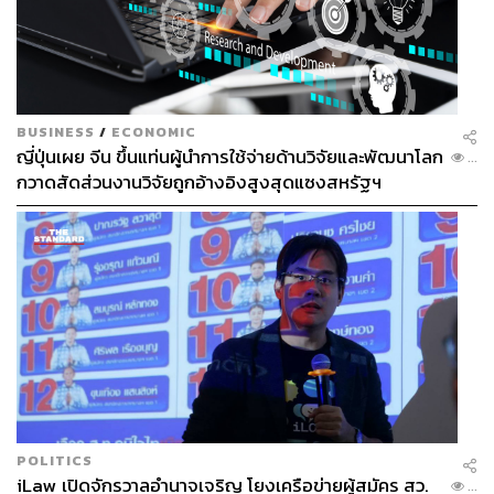
BUSINESS
/
ECONOMIC
ญี่ปุ่นเผย จีน ขึ้นแท่นผู้นำการใช้จ่ายด้านวิจัยและพัฒนาโลก
...
กวาดสัดส่วนงานวิจัยถูกอ้างอิงสูงสุดแซงสหรัฐฯ
POLITICS
iLaw เปิดจักรวาลอำนาจเจริญ โยงเครือข่ายผู้สมัคร สว.
...