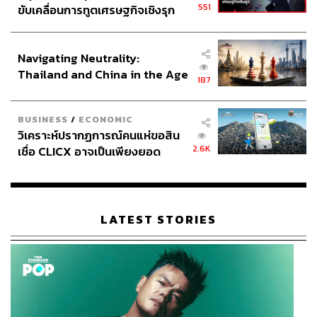
551
ขับเคลื่อนการทูตเศรษฐกิจเชิงรุก
ประกาศหุ้นส่วนยุทธศาสตร์ไทย –
อินโดนีเซีย
Navigating Neutrality:
Thailand and China in the Age
187
of a New Global Order
BUSINESS
/
ECONOMIC
วิเคราะห์ปรากฏการณ์คนแห่ขอสิน
2.6K
เชื่อ CLICX อาจเป็นเพียงยอด
ภูเขาน้ำแข็ง ของปัญหาหนี้ครัว
เรือนไทยที่ถูกซุกไว้
LATEST STORIES