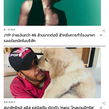
K-POP
JYP จ่ายเงินกว่า 46 ล้านบาทต่อปี สำหรับการทำโรงอาหา
...
รออร์แกนิกในบริษัท
SPORT
สมาชิกใหม่! ลูอิส แฮมิลตัน เปิดตัว ‘Halo’ โกลเดนรีทรีฟ
...