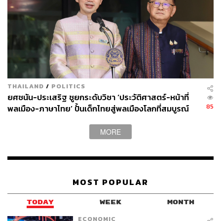
วัดบ้าบอจากส่วนกลาง”
เลิกสนใจไข่ต้มครึ่งซีก และมาปฏิรูปการศึกษาด้วยการ
เปลี่ยนวิธีคิดแบบง่ายๆ ดีกว่าไหม
TAGS:
เด็กไทย
ปัญหาระบบการศึกษาไทย
ไข่ต้ม
การศึกษาไทย
จินตนาการ
THAILAND
/
POLITICS
ยศชนัน-ประเสริฐ ชูยกระดับวิชา ‘ประวัติศาสตร์-หน้าที่
85
พลเมือง-ภาษาไทย’ ปั้นเด็กไทยสู่พลเมืองโลกที่สมบูรณ์
MORE
275
MOST POPULAR
ABOUT THE AUTHOR
TODAY
WEEK
MONTH
วันชัย ตันติวิทยาพิทักษ์
ECONOMIC