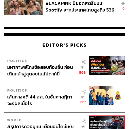
BLACKPINK มียอดสตรีมบน
0
Spotify จากประเทศไทยสูงถึง 536
ล้านครั้ง ตลอด 10 ปีที่ผ่านมา
EDITOR'S PICKS
POLITICS
มหากาพย์โกงข้อสอบท้องถิ่น ก่อน
596
เดินหน้าสู่จุดจบในสัปดาห์นี้
POLITICS
เส้นทางคดี 44 สส. ในชั้นศาลฎีกา
227
จะรู้ผลเมื่อไร
WORLD
สรุปภารกิจอนุทิน เยือนอินโดนีเซีย