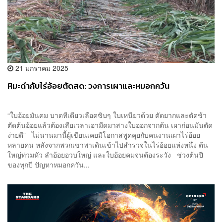
21 มกราคม 2025
หิมะดำกับไร่อ้อยตัดสด: วงการเผาและหมอกควัน
“ใบอ้อยมันคม บาดทีเดียวเลือดซิบๆ ใบเหนียวด้วย ตัดยากและตัดช้า
ตัดต้นอ้อยแล้วต้องเสียเวลาเอามีดมาสางใบออกจากต้น เผาก่อนมันตัด
ง่ายดี” ไม่นานมานี้ผู้เขียนเคยมีโอกาสพูดคุยกับคนงานเผาไร่อ้อย
หลายคน หลังจากพวกเขาพาเดินเข้าไปสำรวจในไร่อ้อยแห่งหนึ่ง ต้น
ใหญ่ท่วมหัว ลำอ้อยอวบใหญ่ และใบอ้อยคมจนต้องระวัง ช่วงต้นปี
ของทุกปี ปัญหาหมอกควัน...