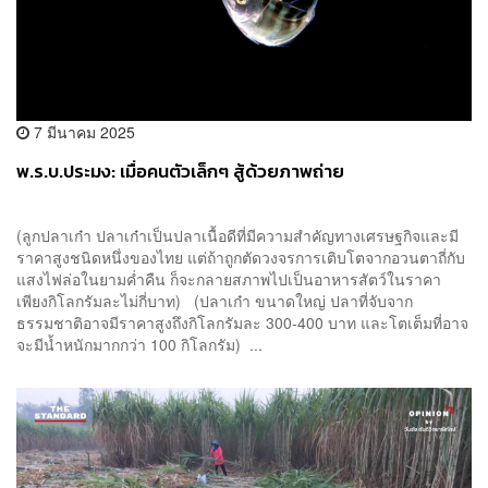
7 มีนาคม 2025
พ.ร.บ.ประมง: เมื่อคนตัวเล็กๆ สู้ด้วยภาพถ่าย
(ลูกปลาเก๋า ปลาเก๋าเป็นปลาเนื้อดีที่มีความสำคัญทางเศรษฐกิจและมี
ราคาสูงชนิดหนึ่งของไทย แต่ถ้าถูกตัดวงจรการเติบโตจากอวนตาถี่กับ
แสงไฟล่อในยามค่ำคืน ก็จะกลายสภาพไปเป็นอาหารสัตว์ในราคา
เพียงกิโลกรัมละไม่กี่บาท) (ปลาเก๋า ขนาดใหญ่ ปลาที่จับจาก
ธรรมชาติอาจมีราคาสูงถึงกิโลกรัมละ 300-400 บาท และโตเต็มที่อาจ
จะมีน้ำหนักมากกว่า 100 กิโลกรัม) ...