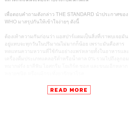
เพื่อตอบคำถามดังกล่าว THE STANDARD นำประกาศของ
WHO มาสรุปกันให้เข้าใจง่ายๆ ดังนี้
ต้องเท้าความกันก่อนว่า แอสปาร์แตมเป็นสิ่งที่เราพบเจอมัน
อยู่แทบจะทุกวันในปริมาณไม่มากก็น้อย เพราะมันคือสาร
ทดแทนความหวานที่ใช้กันอย่างแพร่หลายทั้งในอาหารและ
เครื่องดื่มประเภทแคลอรีต่ำหรือน้ำตาล 0% รวมไปถึงลูกอม
หมากฝรั่ง ยาสีฟัน ไอศกรีม โยเกิร์ต ซอส และขนมอีกหลาก
หลายชนิด หรือแม้กระทั่งยารักษาโรค
ต้องแยกแบบนี้ก่อนว่า ในวันนี้มีคณะผู้เชี่ยวชาญขององค์กร
READ MORE
2 แห่งภายใต้สังกัด WHO ออกมาเปิดเผยข้อมูลเกี่ยวกับแอส
ปาร์แตม ไล่เรียงจากองค์กรแรกคือองค์การระหว่างประเทศ
เพื่อการวิจัยโรคมะเร็ง (IARC) ซึ่งระบุว่าแอสปาร์แตมเป็น
สารก่อมะเร็งระดับ 2B หรือ ‘ที่มีความเป็นไปได้ที่จะก่อมะเร็ง’
ซึ่งคำว่า ‘มีความเป็นไปได้’ นั้นแปลว่าปัจจุบันโลกของเรามี
หลักฐานบ่งชี้ว่ามันก่อมะเร็งในมนุษย์ก็จริง แต่หลักฐานพวก