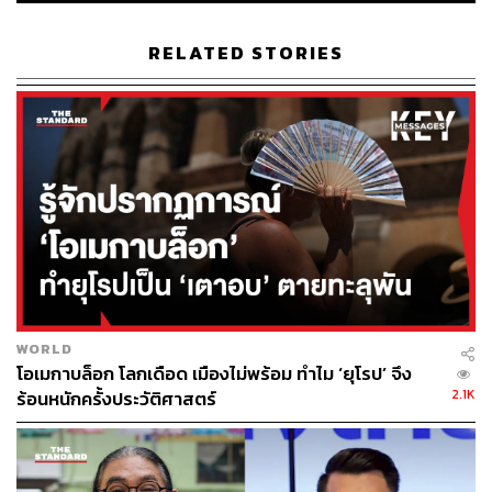
40 มิลลิกรัมต่อน้ำหนักตัว 1 กิโลกรัม
RELATED STORIES
ถ้าจะพูดให้เห็นภาพชัดๆ คือ ผู้ใหญ่น้ำหนักตัว 70 กิโลกรัม
จะต้องดื่มน้ำอัดลมที่มีแอสปาร์แตมผสมอยู่มากกว่า 9-14
กระป๋องต่อวันถึงจะเป็นอันตราย หรือเรียกว่าแทบจะต้องดื่ม
แทนน้ำเปล่ากันเลย (หมายเหตุเอาไว้ว่าสมมติฐานนี้ตั้งอยู่บน
พื้นฐานที่ว่า น้ำอัดลม 1 กระป๋อง มีแอสปาร์แตมอยู่ 200-300
มิลลิกรัม และผู้ใหญ่คนดังกล่าวไม่ได้รับแอสปาร์แตมจากแห
ล่งอื่นๆ เลย)
ฉะนั้นแล้วจึงสามารถสรุปได้ว่าการบริโภคแอสปาร์แตมแต่
น้อยก็ยังสามารถทำได้อยู่และมีความปลอดภัย ยืนยันด้วย
ข้อมูลจาก JECFA แต่เจ้าหน้าที่ของ WHO กล่าวทิ้งท้ายไว้ว่า
WORLD
“หากคุณลังเลว่าจะเลือกดื่มโคล่าที่มีแอสปาร์แตมหรือแบบที่
โอเมกาบล็อก โลกเดือด เมืองไม่พร้อม ทำไม ‘ยุโรป’ จึง
มีน้ำตาลปกติดี ผมขอเสนอทางเลือกที่สาม คือการดื่มน้ำเปล่า
2.1K
ร้อนหนักครั้งประวัติศาสตร์
แทน” และเราก็เห็นด้วยตามนั้น