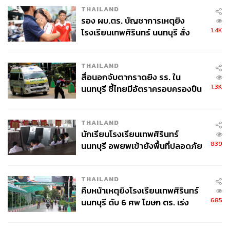
THAILAND
รอง ผบ.ตร. บัญชาการเหตุยิง
1.4K
โรงเรียนเทพศิรินทร์ นนทบุรี สั่ง
ค้นหา 2 รอบยืนยันไร้คนติดค้าง พบ
ศพปู่-ย่าที่บ้านพักผู้ก่อเหตุ
THAILAND
สื่อนอกจับตากราดยิง รร. ใน
1.3K
นนทบุรี ชี้ไทยมีอัตราครอบครองปืน
สูงในระดับต้นของภูมิภาค
THAILAND
นักเรียนโรงเรียนเทพศิรินทร์
839
นนทบุรี อพยพเข้ายังพื้นที่ปลอดภัย
ชั่วคราว หลังเหตุใช้อาวุธปืนภายใน
โรงเรียนคลี่คลาย
THAILAND
คืบหน้าเหตุยิงโรงเรียนเทพศิรินทร์
685
นนทบุรี ดับ 6 ศพ โฆษก ตร. เร่ง
สอบปมขโมยปืนปู่ก่อเหตุ