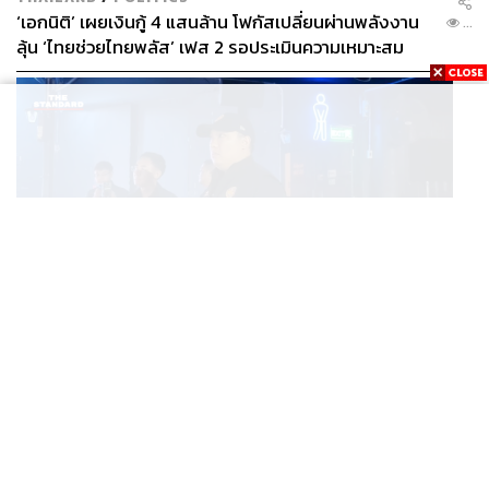
‘เอกนิติ’ เผยเงินกู้ 4 แสนล้าน โฟกัสเปลี่ยนผ่านพลังงาน
...
ลุ้น ‘ไทยช่วยไทยพลัส’ เฟส 2 รอประเมินความเหมาะสม
POLITICS
มท. 2 บุกผับกลางเมืองแปดริ้ว พบเปิดไร้ใบอนุญาต-เด็ก
...
ต่ำกว่า 20 ปีใช้บริการ ฉี่ม่วง 32 ราย จ่อปิด 5 ปี