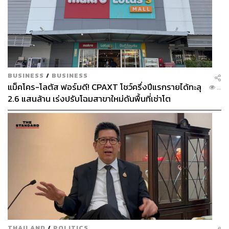
BUSINESS
/
BUSINESS
แม็คโคร-โลตัส ฟอร์มดี! CPAXT โชว์ครึ่งปีแรกรายได้ทะลุ
...
2.6 แสนล้าน เร่งปรับโฉมสาขาใหม่ดันพื้นที่เช่าโต
THAILAND
/
POLITICS