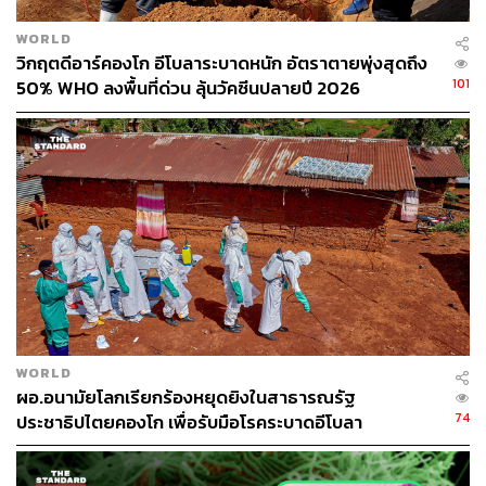
https://www.reuters.com/business/healthcare-pharma
WORLD
ceuticals/who-cancer-arm-deems-aspartame-possibl
วิกฤตดีอาร์คองโก อีโบลาระบาดหนัก อัตราตายพุ่งสุดถึง
e-carcinogen-consumption-limits-unchanged-2023-0
101
50% WHO ลงพื้นที่ด่วน ลุ้นวัคซีนปลายปี 2026
7-13/
https://www.who.int/news/item/14-07-2023-aspartam
e-hazard-and-risk-assessment-results-released
TAGS:
สารก่อมะเร็ง
สารให้ความหวานแทนน้ำตาล
Aspartame
องค์การอนามัยโลก (WHO)
WORLD
ผอ.อนามัยโลกเรียกร้องหยุดยิงในสาธารณรัฐ
74
ประชาธิปไตยคองโก เพื่อรับมือโรคระบาดอีโบลา
452