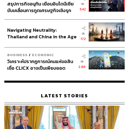
สรุปภารกิจอนุทิน เยือนอินโดนีเซีย
542
ขับเคลื่อนการทูตเศรษฐกิจเชิงรุก
ประกาศหุ้นส่วนยุทธศาสตร์ไทย –
อินโดนีเซีย
Navigating Neutrality:
Thailand and China in the Age
172
of a New Global Order
BUSINESS
/
ECONOMIC
วิเคราะห์ปรากฏการณ์คนแห่ขอสิน
2.6K
เชื่อ CLICX อาจเป็นเพียงยอด
ภูเขาน้ำแข็ง ของปัญหาหนี้ครัว
เรือนไทยที่ถูกซุกไว้
LATEST STORIES