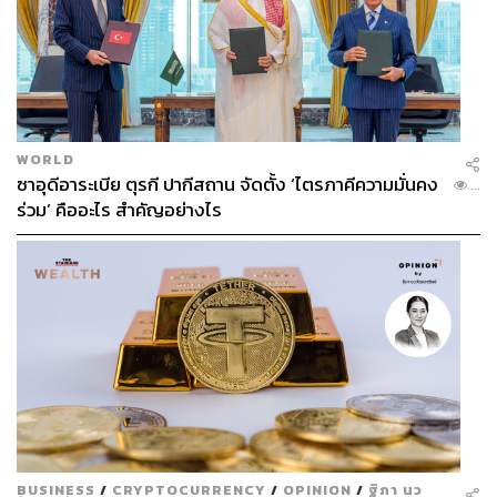
WORLD
ซาอุดีอาระเบีย ตุรกี ปากีสถาน จัดตั้ง ‘ไตรภาคีความมั่นคง
...
ร่วม’ คืออะไร สำคัญอย่างไร
BUSINESS
/
CRYPTOCURRENCY
/
OPINION
/
ฐิภา นว