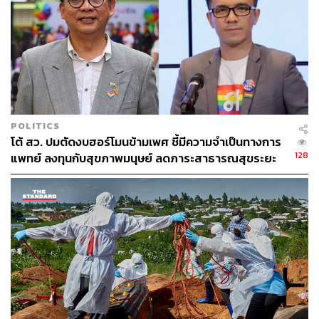
POLITICS
โต้ สว. ปมตัดงบฮอร์โมนข้ามเพศ ชี้มีความจำเป็นทางการ
128
แพทย์ ลงทุนกับสุขภาพมนุษย์ ลดภาระสาธารณสุขระยะ
ยาว
ภาพประกอบ:
กันยกร กาญจนวิไล
อ้างอิง: