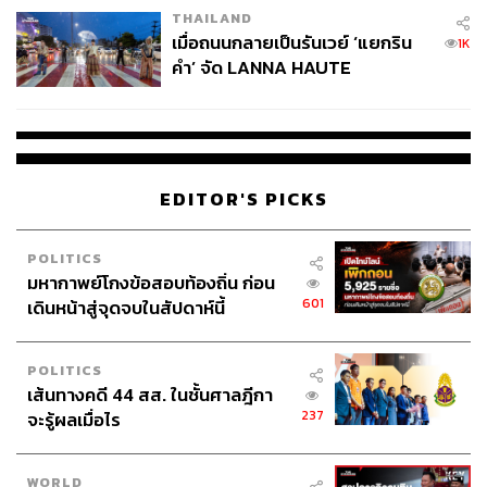
ดังนั้น กล่าวได้ว่าการลงทุนในกองรีทถือเป็นทางเลือกที่น่า
THAILAND
สนใจสำหรับ
นักลงทุนที่ต้องการผลตอบแทนสม่ำเสมอใน
เมื่อถนนกลายเป็นรันเวย์ ‘แยกริน
1K
ระยะยาวและมีความผันผวนของราคาน้อยกว่าการลงทุนใน
คำ’ จัด LANNA HAUTE
หุ้นโดยทั่วไป
อีกทั้งยังสามารถกระจายความเสี่ยงการลงทุน
COUTURE กลางสายฝน
ในอสังหาริมทรัพย์ได้หลายประเภทตามประเภทการลงทุน
ของกองรีท
สำหรับผู้สนใจอยากลงทุนในกองรีท สามารถซื้อขายหน่วย
EDITOR'S PICKS
ทรัสต์ของกองรีทผ่านบัญชีหุ้นคล้ายกับการซื้อขายหุ้น โดย
หากท่านได้เปิดบัญชีซื้อขายหุ้นกับโบรกเกอร์อยู่แล้วก็
POLITICS
สามารถใช้บัญชีหุ้นซื้อขายหน่วยทรัสต์ของกองรีทได้เลย
มหากาพย์โกงข้อสอบท้องถิ่น ก่อน
601
เดินหน้าสู่จุดจบในสัปดาห์นี้
อย่างไรก็ตาม ผู้ลงทุนควรทำความเข้าใจสินค้า เงื่อนไข ผล
ตอบแทน และความเสี่ยงก่อนตัดสินใจลงทุน
POLITICS
เส้นทางคดี 44 สส. ในชั้นศาลฎีกา
คำเตือน: การลงทุนมีความเสี่ยง ผู้ลงทุนควรศึกษาข้อมูลก่อน
237
จะรู้ผลเมื่อไร
ตัดสินใจลงทุน
WORLD