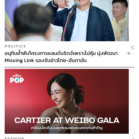
1.2K
POLITICS
ABOUT THE AUTHOR
อนุทินย้ำพับโครงการแลนด์บริดจ์เพราะไม่คุ้ม มุ่งพัฒนา
...
Missing Link รองรับอ่าวไทย-อันดามัน
MAYBANK KIM ENG
โบรกเกอร์ผู้เชี่ยวชาญด้านการลงทุน การันตี
ด้วยรางวัลมากมายและอยู่คู่ตลาดทุนไทย
มายาวนานกว่า 26 ปี คิดจะลงทุน ปรึกษาเรา
เมย์แบงก์ กิมเอ็ง โทร. 0 2658 5050 หรือ
www.maybank-ke.co.th
FASHION