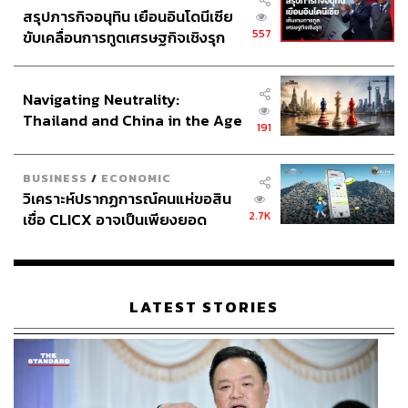
สรุปภารกิจอนุทิน เยือนอินโดนีเซีย
557
ขับเคลื่อนการทูตเศรษฐกิจเชิงรุก
พิเศษ! เพื่อผู้อ่าน THE STANDARD คลิก
https://bit.ly/3gWg
ประกาศหุ้นส่วนยุทธศาสตร์ไทย –
Agp
รับของที่ระลึก โปรโมชันพิเศษฟรีจาก Maybank Kim
อินโดนีเซีย
Eng
Navigating Neutrality:
Thailand and China in the Age
191
of a New Global Order
BUSINESS
/
ECONOMIC
วิเคราะห์ปรากฏการณ์คนแห่ขอสิน
2.7K
เชื่อ CLICX อาจเป็นเพียงยอด
ภูเขาน้ำแข็ง ของปัญหาหนี้ครัว
เรือนไทยที่ถูกซุกไว้
LATEST STORIES
TAGS:
หุ้น
Maybank Kim Eng
กองรีท REIT
การลงทุน