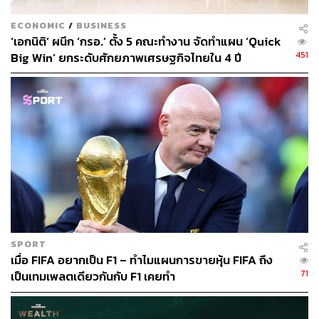
อย่างไรก็ตาม หลายคนอาจยังสงสัยว่าผู้จัดการกองทรัสต์จะ
ECONOMIC
/
BUSINESS
บริหารจัดการโดยคำนึงถึงผลประโยชน์ของผู้ถือหน่วยทรัสต์
‘เอกนิติ’ ผนึก ‘กรอ.’ ตั้ง 5 คณะทำงาน จัดทำแผน ‘Quick
451
เป็นหลักหรือไม่ เราจะเชื่อถือผู้จัดการกองทรัสต์ได้อย่างไร
Big Win’ ยกระดับศักยภาพเศรษฐกิจไทยใน 4 ปี
ทั้งนี้ ผู้จัดการกองทรัสต์เองจะต้องมีระบบการบริหารจัดการที่
เชื่อถือได้และต้องได้รับความเห็นชอบจากสำนักงาน ก.ล.ต.
ในขณะเดียวกันกองรีทจะมีทรัสตี (Trustee) ที่ได้รับความเห็น
ชอบจากสำนักงาน ก.ล.ต. เข้ามาทำหน้าที่เป็นผู้ตรวจสอบ
และกำกับดูแลการทำงานของผู้จัดการกองทรัสต์ ตลอดจน
ดูแลผลประโยชน์ของผู้ถือหน่วยทรัสต์ ทำให้นักลงทุน
สามารถมั่นใจและเชื่อมั่นในการบริหารจัดการของผู้จัดการ
กองทรัสต์ได้
โดยทั่วไป จากลักษณะการลงทุนและการจัดหาประโยชน์จาก
SPORT
เมื่อ FIFA อยากเป็น F1 – ทำไมแผนการขายหุ้น FIFA ถึง
ทรัพย์สินที่เข้าลงทุนของกองรีท รายได้ของกองรีทจะค่อน
71
เป็นเทมเพลตเดียวกันกับ F1 เคยทำ
ข้างสม่ำเสมอ ซึ่งจะมาจากรายได้ค่าเช่าเป็นรายได้หลัก
โดยที่รายได้หลังจากหักค่าใช้จ่ายของกองรีทจะถูกนำมาจ่าย
เป็นประโยชน์ตอบแทนให้แก่นักลงทุนในรูปของปันผลอย่าง