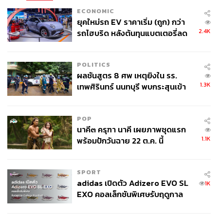
24 กอง โดยแบ่งเป็นกองรีทที่มีการลงทุนหลักใน
อสังหาริมทรัพย์ 4 ประเภท ได้แก่ โรงงานอุตสาหกรรมและ
ECONOMIC
ยุคใหม่รถ EV ราคาเริ่ม (ถูก) กว่า
คลังสินค้า อาคารสำนักงาน อาคารศูนย์การค้าและพื้นที่ค้า
2.4K
รถไฮบริด หลังต้นทุนแบตเตอรี่ลด
ปลีก โรงแรมและเซอร์วิสอพาร์ตเมนต์ ทั้งนี้กองรีทบางกองมี
ลง - จีนแห่บุกตลาดเกิดใหม่
การลงทุนในอสังหาริมทรัพย์หลากหลายประเภท ในการจะ
เลือกเข้าลงทุนในกองรีทให้เหมาะกับความต้องการหรือเป้า
POLITICS
หมายการลงทุนนั้น นักลงทุนควรจะศึกษาข้อมูลเกี่ยวกับราย
ผลชันสูตร 8 ศพ เหตุยิงใน รร.
ละเอียดและศักยภาพของทรัพย์สินหลักที่กองรีทเข้าลงทุน
1.3K
เทพศิรินทร์ นนทบุรี พบกระสุนเข้า
โดยลักษณะการเข้าลงทุนในอสังหาริมทรัพย์ของกองรีทจะ
จุดสำคัญ ‘ศีรษะ-หน้าอก’ ครูถูกยิง
เป็นรูปแบบเป็นเจ้าของถือครองกรรมสิทธิ์ (Freehold) หรือ
4 นัด จากระยะไกล
ลงทุนในสิทธิการเช่าระยะยาว (Leasehold)โดยทรัพย์สินของ
POP
กองรีทจะบริหารจัดการโดยผู้บริหารทรัพย์สินที่มี
นาคี๓ ครุฑา นาคี เผยภาพชุดแรก
1.1K
ประสบการณ์และความเชี่ยวชาญ ซึ่งผลการดำเนินงานที่ผ่าน
พร้อมปักวันฉาย 22 ต.ค. นี้
มาของกองรีทและการจ่ายผลประโยชน์แก่ผู้ถือหน่วย ตลอด
จนสภาพคล่องการซื้อขายของหน่วยทรัสต์ของกองรีทนั้นๆ
SPORT
เพื่อให้มั่นใจได้ว่าการลงทุนสอดคล้องกับเป้าหมายการลงทุน
adidas เปิดตัว Adizero EVO SL
1K
ของนักลงทุนทั้งในด้านผลตอบแทนที่ต้องการและความเสี่ยง
EXO คอลเล็กชันพิเศษรับฤดูกาล
การลงทุน
College Football