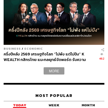
น้อย 90% ของกำไรสุทธิที่ปรับปรุงแล้ว ดังนั้นโดยทั่วไปการ
ลงทุนในกองรีทจึงให้ผลตอบแทนเงินปันผลที่สม่ำเสมอ และ
จะให้ผลตอบแทนที่มากกว่าดอกเบี้ยเงินฝาก
อย่างไรก็ตาม ราคาของหน่วยทรัสต์ซึ่งจะสะท้อนการคาด
หวังผลตอบแทนจากเงินปันผลที่สม่ำเสมอในระยะยาว ซึ่ง
ถือว่าค่อนข้างมีความผันผวนน้อย และจะไม่ได้มีการปรับตัว
ขึ้นสูงในลักษณะเดียวกับหุ้นสามัญประเภทที่มีการเติบโตสูง
BUSINESS
/
ECONOMIC
(Growth Stock) ดังนั้นการลงทุนในกองรีทจึงเหมาะสำหรับ
ครึ่งปีหลัง 2569 เศรษฐกิจโลก “ไม่พัง แต่ไม่ปัง” K
นักลงทุนที่ต้องการผลตอบแทนอย่างสม่ำเสมอจากเงินปันผล
462
WEALTH กสิกรไทย แนะกลยุทธ์จัดพอร์ต รับความ
ในระยะยาวมากกว่าความคาดหวังกำไรจากการขายหน่วย
เปลี่ยนแปลงกติกาใหม่ของโลก
ทรัสต์ (Capital Gain) หรือการลงทุนที่เป็นการเก็งกำไรใน
MORE
ระยะสั้น
ถึงตรงนี้นักลงทุนอาจเริ่มมีคำถามแล้วว่าหากสนใจจะลงทุน
ในกองรีทแล้ว มีทางเลือกการลงทุนในกองรีทอะไรบ้าง
MOST POPULAR
ในปัจจุบันกองรีทที่จดทะเบียนในตลาดหลักทรัพย์ฯ มีจำนวน
TODAY
WEEK
MONTH