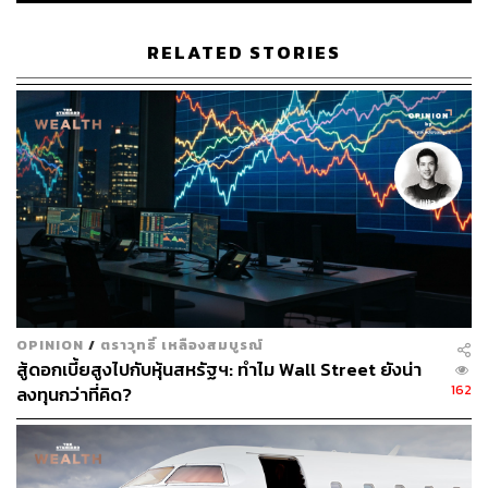
มีความเชี่ยวชาญในการบริหารอสังหาริมทรัพย์ และได้รับ
ความเห็นชอบจากสำนักงาน ก.ล.ต.
RELATED STORIES
โดยผู้จัดการกองทรัสต์จะจัดตั้งกองรีทและดำเนินการออก
และเสนอขายหน่วยทรัสต์แก่นักลงทุนทั่วไป เพื่อนำเงินที่
ระดมทุนได้นี้ไปลงทุนในอสังหาริมทรัพย์ที่มีศักยภาพ เช่น
ศูนย์การค้า อาคารคลังสินค้า โรงงาน โรงแรม สำนักงาน
ห้างสรรพสินค้า และศูนย์แสดงสินค้า เป็นต้น ก่อนจะนำ
อสังหาริมทรัพย์ดังกล่าวไปหาประโยชน์โดยการปล่อยเช่าให้
แก่ผู้เช่ารายต่างๆ ซึ่งค่าเช่าดังกล่าวถือเป็นรายได้หลักของ
กองรีท และผู้ลงทุนจะได้รับผลตอบแทนในรูปแบบของ
เงินปันผลที่มาจากผลกำไรของกองรีทที่จ่ายออกมา
OPINION
/
ตราวุทธิ์ เหลืองสมบูรณ์
จะเห็นได้ว่าการลงทุนในกองรีทนี้ยังตอบโจทย์ผู้ที่ต้องการ
สู้ดอกเบี้ยสูงไปกับหุ้นสหรัฐฯ: ทำไม Wall Street ยังน่า
ลงทุนในอสังหาริมทรัพย์ โดยใครๆ ก็เป็นเจ้าของ
162
ลงทุนกว่าที่คิด?
อสังหาริมทรัพย์ได้ผ่านการลงทุนในกองรีท แถมยังไม่ต้องใช้
เงินลงทุนจำนวนมาก และมีสภาพคล่องมากกว่าการลงทุนใน
อสังหาริมทรัพย์โดยตรง เนื่องจากหน่วยทรัสต์ของกองรีทจะ