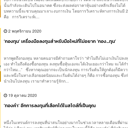
นั้นกำลังจะเดินไปในอนาคต ซึ่งจะส่งผลต่อราคาหุ้นอย่างหลีกเลี่ยงไม่ได
บทความนี้จะชวนคุณมาเจาะงบการเงิน โดยการวิเคราะห์ทางการเงินมี 
คือ การวิเคราะห์เ...
2 พฤศจิกายน 2020
‘กองทุน’ เครื่องมือลงทุนสำหรับมือใหม่ที่ไม่อยาก ‘กอง…ทุน’
หากพูดถึงกองทุน หลายคนอาจมีคำถามคาใจว่า “ทำไมถึงไม่เอาเงินไปลงทุน
เอง ทำไมถึงต้องซื้อกองทุน ลงทุนซื้อหุ้นเองจะได้เงินเยอะกว่าไหม จะได้ก
กว่าไหม...” ซึ่งหากคุณอยากจะเป็นนักลงทุน การเริ่มต้นให้ถูกต้องก็มีค
และหนึ่งในทางเลือกยอดนิยมและเริ่มต้นได้ง่ายๆ ก็คือ การซื้อกองทุน ซึ่งก
นำเงินไปลงทุน เรามาทำความรู้จักก...
19 ตุลาคม 2020
‘ทองคำ’ อีกการลงทุนที่เลือกได้ในสไตล์ที่เป็นคุณ
หนึ่งในเทรนด์การลงทุนที่น่าสนใจอย่างมากในช่วงเวลาหลายเดือนที่ผ่าน
ได้ว่า (เกือบ) ชนะทุกสินทรัพย์ที่น่าลงทุนในตอนนี้ก็คือ ‘ทองคำ’ ที่นักวิเคร