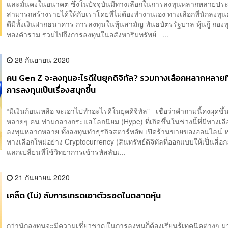
และมั่นคงในอนาคต ซึ่งในปัจจุบันมีทางเลือกในการลงทุนหลากหลายประเ
สามารถสร้างรายได้ให้กับเราโดยที่ไม่ต้องทำงานเอง ทางเลือกที่นักลงทุนค
ดีมีทั้งเงินฝากธนาคาร การลงทุนในหุ้นสามัญ พันธบัตรรัฐบาล หุ้นกู้ กอง
ทองคำรวม รวมไปถึงการลงทุนในอสังหาริมทรัพย์ ...
28 กันยายน 2020
คน Gen Z จะลงทุนอะไรดีในยุคดิจิทัล? รวมทางเลือกหลากหลายที
การลงทุนเป็นเรื่องสนุกขึ้น
“มีเงินก้อนเหลือ จะเอาไปทำอะไรดีในยุคดิจิทัล” เชื่อว่าคำถามนี้คงผุดข
หลายๆ คน ท่ามกลางกระแสโลกนิยม (Hype) ที่เกิดขึ้นในช่วงนี้ที่มีทางเ
ลงทุนหลากหลาย ทั้งลงทุนทำธุรกิจสตาร์ทอัพ เปิดร้านขายของออนไลน์ ห
ทางเลือกใหม่อย่าง Cryptocurrency (สินทรัพย์ดิจิทัลที่ออกแบบให้เป็นสื่
แลกเปลี่ยนที่ใช้วิทยาการเข้ารหัสลับเ...
21 กันยายน 2020
เคล็ด (ไม่) ลับการเทรดเอาตัวรอดในตลาดหุ้น
กว่านักลงทุนจะมีความเชี่ยวชาญในการลงทุนก็ต้องเรียนรู้เทคนิคต่างๆ