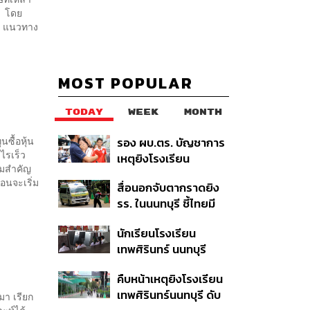
้ โดย
2 แนวทาง
MOST POPULAR
TODAY
WEEK
MONTH
ซื้อหุ้น
รอง ผบ.ตร. บัญชาการ
ำไรเร็ว
เหตุยิงโรงเรียน
วามสำคัญ
เทพศิรินทร์ นนทบุรี สั่ง
่อนจะเริ่ม
สื่อนอกจับตากราดยิง
ค้นหา 2 รอบยืนยันไร้คน
รร. ในนนทบุรี ชี้ไทยมี
ติดค้าง พบศพปู่-ย่าที่
อัตราครอบครองปืนสูง
บ้านพักผู้ก่อเหตุ
นักเรียนโรงเรียน
ในระดับต้นของภูมิภาค
เทพศิรินทร์ นนทบุรี
อพยพเข้ายังพื้นที่
คืบหน้าเหตุยิงโรงเรียน
ปลอดภัยชั่วคราว หลัง
เทพศิรินทร์นนทบุรี ดับ
เหตุใช้อาวุธปืนภายใน
มา เรียก
าะห์ได้