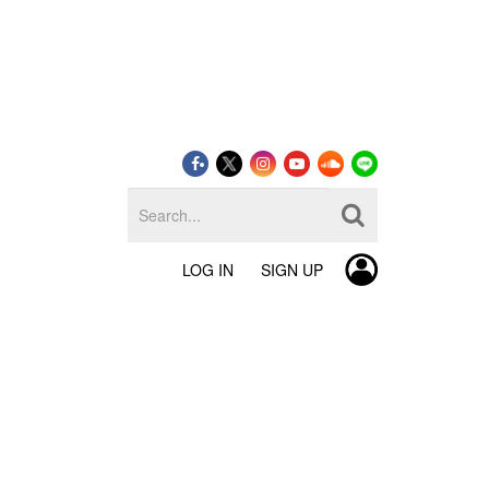
LOG IN
SIGN UP