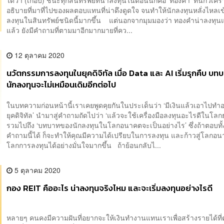
อธิบายที่มาที่ไปของผลตอบแทนที่น่าดึงดูดใจ จนทำให้นักลงทุนหลั่งไหลเ
ลงทุนในสินทรัพย์ชนิดนี้มากขึ้น แต่นอกจากมุมมองว่า ทองคำน่าลงทุน
แล้ว ยังมีคำถามที่ตามมาอีกมากมายที่คว...
12 ตุลาคม 2020
นวัตกรรมการลงทุนในยุคดิจิทัล เมื่อ Data และ AI เริ่มรุกคืบ บ
นักลงทุนจะไม่เหมือนเดิมอีกต่อไป
ในบทความก่อนหน้านี้เราเคยพูดคุยกันในประเด็นว่า ‘มีเงินแล้วเอาไปทำ
ยุคดิจิทัล’ นำมาสู่คำถามถัดไปว่า ‘แล้วจะใช้เครื่องมือลงทุนอะไรดีในโลกยุ
รวมไปถึง ‘บทบาทของนักลงทุนในโลกอนาคตจะเป็นอย่างไร’ ซึ่งถ้าตอบทั้
คำถามนี้ได้ ก็จะทำให้คุณมีความได้เปรียบในการลงทุน และก้าวสู่โลกอ
โลกการลงทุนได้อย่างมั่นใจมากขึ้น ถ้าย้อนกลับไ...
5 ตุลาคม 2020
กอง REIT คืออะไร น่าลงทุนจริงไหม และจะเริ่มลงทุนอย่างไรดี
หลายๆ คนคงมีความฝันที่อยากจะให้เงินทำงานแทนเราเพื่อสร้างรายได้ที่ต่