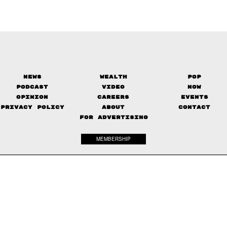
News
Wealth
Pop
Podcast
Video
Now
Opinion
Careers
Events
Privacy Policy
About
Contact
FOR ADVERTISING
MEMBERSHIP
© 2017-
2026
The Standard. All rights reserved.