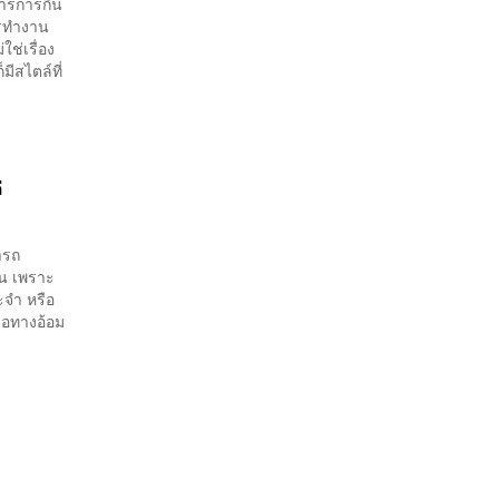
าหารการกิน
ารทำงาน
ช่เรื่อง
มีสไตล์ที่
ี
ารถ
ึ้น เพราะ
ะจำ หรือ
ือทางอ้อม