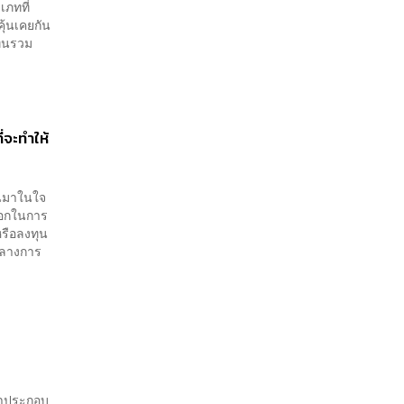
ภทที่
ุ้นเคยกัน
ทุนรวม
่จะทำให้
ึ้นมาในใจ
ลือกในการ
รือลงทุน
อกลางการ
 มาประกอบ