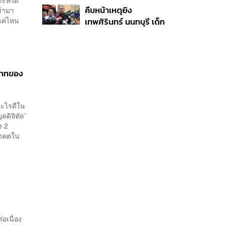
6 ศพ โฆษก ตร. เร่ง
โรงเรียนคลี่คลาย
คืบหน้าเหตุยิง
ข้ามา
สอบปมขโมยปืนปู่ก่อ
แค่ไหน
เทพศิรินทร์ นนทบุรี เด็ก
เหตุ
14 เสียชีวิตที่โรง
พยาบาล สธ. ยืนยันครู
เสียชีวิต 5 ราย เจ็บ 22
ราย
ทบาทของ
อะไรดีใน
คดิจิทัล’
ง 2
นาคตใน
อเนื่อง