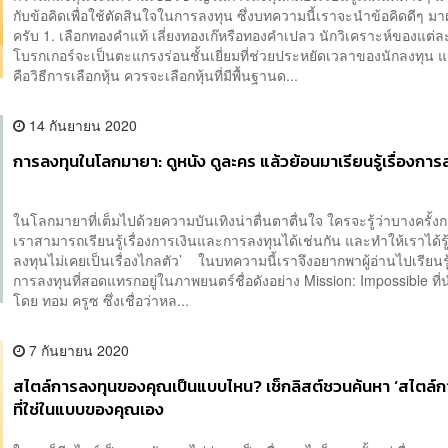
กับข้อคิดเพื่อใช้ตัดสินใจในการลงทุน ซึ่งบทความนี้เราจะนำข้อคิดดีๆ ม
ครับ 1. เลือกทองคำแท้​ เลี่ยงทองเก๊​หรือทองคำเปลว นักวิเคราะห์ของแต่ล
โบรกเกอร์จะ​เป็นตะแกรงร่อนชั้นเยี่ยมที่​ช่วยประหยัดเวลาของนักลงทุน แต
คือวิธีการเลือกหุ้น ควรจะเลือกหุ้นที่มีพื้นฐานด...
14 กันยายน 2020
การลงทุนในโลกมายา: ดูหนัง ดูละคร แล้วย้อนมาเรียนรู้เรื่องการ
ในโลกมายาที่เต็มไปด้วยความบันเทิงน่าตื่นตาตื่นใจ ใครจะรู้ว่าบางครั้งก
เราสามารถเรียนรู้เรื่องการเงินและการลงทุนได้เช่นกัน และทำให้เราได้รู้
ลงทุนไม่เคยเป็นเรื่องไกลตัว’ ในบทความนี้เราจึงอยากพาผู้อ่านไปเรียนร
การลงทุนที่สอดแทรกอยู่ในภาพยนตร์ชื่อดังอย่าง Mission: Impossible ที
โดย ทอม ครูซ ซึ่งเชื่อว่าหล...
7 กันยายน 2020
สไตล์การลงทุนของคุณเป็นแบบไหน? เช็กลิสต์ชวนค้นหา ‘สไตล์ก
ที่ใช่ในแบบของคุณเอง