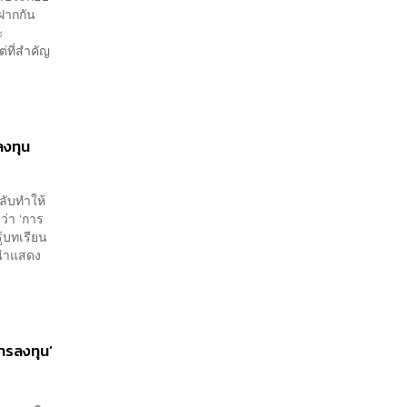
าฝากกัน
ะ
่ที่สำคัญ
ลงทุน
ลับทำให้
ว่า ‘การ
ู้บทเรียน
่นำแสดง
ารลงทุน’